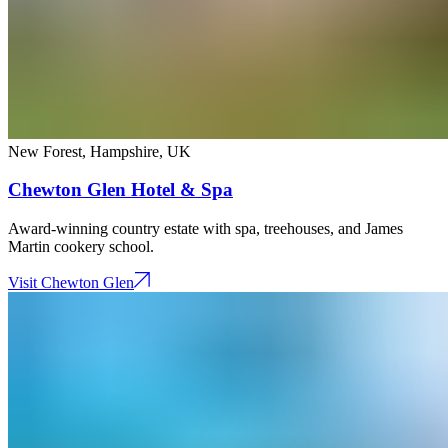
New Forest, Hampshire​​​​‌ ‍ ​‍​‍‌‍ ‌ ​‍‌‍‍‌‌‍‌ ‌‍‍‌‌‍ ‍​‍​‍​ ‍‍​‍​‍‌ ​ ‌‍​‌‌‍ ‍‌‍‍‌‌ ‌​‌ ‍‌​‍ ‍‌‍‍‌‌‍ ​‍​‍​‍ ​​‍​‍‌‍‍​‌ ​‍‌‍‌‌‌‍‌‍​‍​‍​ ‍‍​‍​‍‌‍‍​‌ ‌​‌ ‌​‌ ​​‌ ​ ​ ‍‍​‍ ​‍ ‌‍ ​​‍ ‌‌‍​‌‌‍ ‍‌‍‌​​‍ ‌‌ ​‍​‍ ‌‌‍‍​‌‍ ‌ ‌​‌‍‌‌‌‍ ​‌ ​ ​‍ ‌‌ ​ ‌ ‌​‌ ‌‌‌‍‌​‌‍‍‌‌‍ ​‍ ‍‌ ‌‍‌‍‌‌‌ ​‍‌‍​ ‌‍‌‌‌‍ ​​‍ ‍‌‍​‌‌ ​​‌ ​​​‍ ‌‍‍‌‌‍ ‍‌ ‌​‌‍‌‌‌‍ ‍‌ ‌​​‍ ‌‍‌‌‌‍‌​‌‍‍‌‌ ‌​​‍ ‌‍ ‌‌‍ ‌‍‌​‌‍‌‌​ ‌‌ ​​‌ ​‍‌‍‌‌‌ ​ ‌‍‌‌‌‍ ‍‌ ‌​‌‍​‌‌ ‌​‌‍‍‌‌‍ ‌‍ ‍​ ‍ ‌‍‍‌‌‍‌​​ ‌​ ‍‌​ ​ ​ ‌‌​ ‌‌​ ​‍‌‍​‌​ ‌‍‌‍​ ​‍ ‌​ ​​​ ​‌‌‍‌​​ ‍‌​‍ ‌​ ‌​​ ‌‍​ ‌‌‌‍‌​​‍ ‌‌‍​‍​ ‌ ​ ​ ​ ‌‍​‍ ‌​ ‌‍​ ‍​​ ‌​‌‍​‍‌‍​ ​ ‌‌​ ​‍‌‍​‍​ ‌‍​ ​​​ ‌‌​ ‌‌​ ‍ ‌ ‌​‌ ‍‌‌ ​​‌‍‌‌​ ‌‌‍‍​‌‍ ‌ ‌​‌‍‌‌‌‍ ​​ ‍ ‌ ​​‌‍​‌‌ ‌​‌‍‍​​ ‌‌‍ ​‌‍ ‌‍​ ‌‍​‌‌ ‌​‌‍‍‌‌‍ ‌‍ ‍​ ‌‍​‍‌‍​‌‌ ​ ‌‍‌‌‌‌‌‌‌ ​‍‌‍ ​​ ‌‌‍‍​‌ ‌​‌ ‌​‌ ​​‌ ​ ​‍‌‌​ ​ ‌​​‌​‍‌‌​ ​‍‌​‌‍​‍‌‌​ ​‍‌​‌‍‌‍ ​​‍ ‌‌‍​‌‌‍ ‍‌‍‌​​‍ ‌‌ ​‍​‍ ‌‌‍‍​‌‍ ‌ ‌​‌‍‌‌‌‍ ​‌ ​ ​‍ ‌‌ ​ ‌ ‌​‌ ‌‌‌‍‌​‌‍‍‌‌‍ ​‍ ‍‌ ‌‍‌‍‌‌‌ ​‍‌‍​ ‌‍‌‌‌‍ ​​‍ ‍‌‍​‌‌ ​​‌ ​​​‍‌‍‌‍‍‌‌‍‌​​ ‌​ ‍‌​ ​ ​ ‌‌​ ‌‌​ ​‍‌‍​‌​ ‌‍‌‍​ ​‍ ‌​ ​​​ ​‌‌‍‌​​ ‍‌​‍ ‌​ ‌​​ ‌‍​ ‌‌‌‍‌​​‍ ‌‌‍​‍​ ‌ ​ ​ ​ ‌‍​‍ ‌​ ‌‍​ ‍​​ ‌​‌‍​‍‌‍​ ​ ‌‌​ ​‍‌‍​‍​ ‌‍​ ​​​ ‌‌​ ‌‌​‍‌‍‌ ‌​‌ ‍‌‌ ​​‌‍‌‌​ ‌‌‍‍​‌‍ ‌ ‌​‌‍‌‌‌‍ ​​‍‌‍‌ ​​‌‍​‌‌ ‌​‌‍‍​​ ‌‌‍ ​‌‍ ‌‍​ ‌‍​‌‌ ‌​‌‍‍‌‌‍ ‌‍ ‍​‍‌‍‌ ​​‌‍‌‌‌ ​‍‌ ​ ‌ ​​‌‍‌‌‌‍​ ‌ ‌​‌‍‍‌‌ ‌‍‌‍‌‌​ ‌‌ ​​‌ ‌‌‌‍​‍‌‍ ​‌‍‍‌‌ ​ ‌‍‍​‌‍‌‌‌‍‌​​‍​‍‌ ‌
,
UK​​​​‌ ‍ ​‍​‍‌‍ ‌ ​‍‌‍‍‌‌‍‌ ‌‍‍‌‌‍ ‍​‍​‍​ ‍‍​‍​‍‌ ​ ‌‍​‌‌‍ ‍‌‍‍‌‌ ‌​‌ ‍‌​‍ ‍‌‍‍‌‌‍ ​‍​‍​‍ ​​‍​‍‌‍‍​‌ ​‍‌‍‌‌‌‍‌‍​‍​‍​ ‍‍​‍​‍‌‍‍​‌ ‌​‌ ‌​‌ ​​‌ ​ ​ ‍‍​‍ ​‍ ‌‍ ​​‍ ‌‌‍​‌‌‍ ‍‌‍‌​​‍ ‌‌ ​‍​‍ ‌‌‍‍​‌‍ ‌ ‌​‌‍‌‌‌‍ ​‌ ​ ​‍ ‌‌ ​ ‌ ‌​‌ ‌‌‌‍‌​‌‍‍‌‌‍ ​‍ ‍‌ ‌‍‌‍‌‌‌ ​‍‌‍​ ‌‍‌‌‌‍ ​​‍ ‍‌‍​‌‌ ​​‌ ​​​‍ ‌‍‍‌‌‍ ‍‌ ‌​‌‍‌‌‌‍ ‍‌ ‌​​‍ ‌‍‌‌‌‍‌​‌‍‍‌‌ ‌​​‍ ‌‍ ‌‌‍ ‌‍‌​‌‍‌‌​ ‌‌ ​​‌ ​‍‌‍‌‌‌ ​ ‌‍‌‌‌‍ ‍‌ ‌​‌‍​‌‌ ‌​‌‍‍‌‌‍ ‌‍ ‍​ ‍ ‌‍‍‌‌‍‌​​ ‌​ ​‌​ ‌ ​ ​‌​ ​​​ ​‌‌‍‌‍‌‍​ ​ ​​​‍ ‌​ ‍​‌‍‌‌‌‍‌​‌‍‌​​‍ ‌​ ‌​‌‍‌‌​ ​‍​ ‌​​‍ ‌​ ‍‌​ ‌​​ ‌​‌‍​ ​‍ ‌​ ​​‌‍‌‍‌‍​ ‌‍‌‍‌‍​‍​ ‌‌​ ‍​‌‍​‌​ ​​‌‍​‌​ ‌‍​ ​​​ ‍ ‌ ‌​‌ ‍‌‌ ​​‌‍‌‌​ ‌‌‍​ ‌‍ ‌ ‌‌‌‍ ‍‌ ‌​‌ ​‍‌ ‍‌​ ‍ ‌ ​​‌‍​‌‌ ‌​‌‍‍​​ ‌‌ ‌​‌‍‍‌‌ ‌​‌‍ ​‌‍‌‌​ ‌‍​‍‌‍​‌‌ ​ ‌‍‌‌‌‌‌‌‌ ​‍‌‍ ​​ ‌‌‍‍​‌ ‌​‌ ‌​‌ ​​‌ ​ ​‍‌‌​ ​ ‌​​‌​‍‌‌​ ​‍‌​‌‍​‍‌‌​ ​‍‌​‌‍‌‍ ​​‍ ‌‌‍​‌‌‍ ‍‌‍‌​​‍ ‌‌ ​‍​‍ ‌‌‍‍​‌‍ ‌ ‌​‌‍‌‌‌‍ ​‌ ​ ​‍ ‌‌ ​ ‌ ‌​‌ ‌‌‌‍‌​‌‍‍‌‌‍ ​‍ ‍‌ ‌‍‌‍‌‌‌ ​‍‌‍​ ‌‍‌‌‌‍ ​​‍ ‍‌‍​‌‌ ​​‌ ​​​‍‌‍‌‍‍‌‌‍‌​​ ‌​ ​‌​ ‌ ​ ​‌​ ​​​ ​‌‌‍‌‍‌‍​ ​ ​​​‍ ‌​ ‍​‌‍‌‌‌‍‌​‌‍‌​​‍ ‌​ ‌​‌‍‌‌​ ​‍​ ‌​​‍ ‌​ ‍‌​ ‌​​ ‌​‌‍​ ​‍ ‌​ ​​‌‍‌‍‌‍​ ‌‍‌‍‌‍​‍​ ‌‌​ ‍​‌‍​‌​ ​​‌‍​‌​ ‌‍​ ​​​‍‌‍‌ ‌​‌ ‍‌‌ ​​‌‍‌‌​ ‌‌‍​ ‌‍ ‌ ‌‌‌‍ ‍‌ ‌​‌ ​‍‌ ‍‌​‍‌‍‌ ​​‌‍​‌‌ ‌​‌‍‍​​ ‌‌ ‌​‌‍‍‌‌ ‌​‌‍ ​‌‍‌‌​‍‌‍‌ ​​‌‍‌‌‌ ​‍‌ ​ ‌ ​​‌‍‌‌‌‍​ ‌ ‌​‌‍‍‌‌ ‌‍‌‍‌‌​ ‌‌ ​​‌ ‌‌‌‍​‍‌‍ ​‌‍‍‌‌ ​ ‌‍‍​‌‍‌‌‌‍‌​​‍​‍‌ ‌
Chewton Glen Hotel & Spa​​​​‌ ‍ ​‍​‍‌‍ ‌ ​‍‌‍‍‌‌‍‌ ‌‍‍‌‌‍ ‍​‍​‍​ ‍‍​‍​‍‌ ​ ‌‍​‌‌‍ ‍‌‍‍‌‌ ‌​‌ ‍‌​‍ ‍‌‍‍‌‌‍ ​‍​‍​‍ ​​‍​‍‌‍‍​‌ ​‍‌‍‌‌‌‍‌‍​‍​‍​ ‍‍​‍​‍‌‍‍​‌ ‌​‌ ‌​‌ ​​‌ ​ ​ ‍‍​‍ ​‍ ‌‍ ​​‍ ‌‌‍​‌‌‍ ‍‌‍‌​​‍ ‌‌ ​‍​‍ ‌‌‍‍​‌‍ ‌ ‌​‌‍‌‌‌‍ ​‌ ​ ​‍ ‌‌ ​ ‌ ‌​‌ ‌‌‌‍‌​‌‍‍‌‌‍ ​‍ ‍‌ ‌‍‌‍‌‌‌ ​‍‌‍​ ‌‍‌‌‌‍ ​​‍ ‍‌‍​‌‌ ​​‌ ​​​‍ ‌‍‍‌‌‍ ‍‌ ‌​‌‍‌‌‌‍ ‍‌ ‌​​‍ ‌‍‌‌‌‍‌​‌‍‍‌‌ ‌​​‍ ‌‍ ‌‌‍ ‌‍‌​‌‍‌‌​ ‌‌ ​​‌ ​‍‌‍‌‌‌ ​ ‌‍‌‌‌‍ ‍‌ ‌​‌‍​‌‌ ‌​‌‍‍‌‌‍ ‌‍ ‍​ ‍ ‌‍‍‌‌‍‌​​ ‌​ ‍‌​ ​ ​ ‌‌​ ‌‌​ ​‍‌‍​‌​ ‌‍‌‍​ ​‍ ‌​ ​​​ ​‌‌‍‌​​ ‍‌​‍ ‌​ ‌​​ ‌‍​ ‌‌‌‍‌​​‍ ‌‌‍​‍​ ‌ ​ ​ ​ ‌‍​‍ ‌​ ‌‍​ ‍​​ ‌​‌‍​‍‌‍​ ​ ‌‌​ ​‍‌‍​‍​ ‌‍​ ​​​ ‌‌​ ‌‌​ ‍ ‌ ‌​‌ ‍‌‌ ​​‌‍‌‌​ ‌‌‍‍​‌‍ ‌ ‌​‌‍‌‌‌‍ ​​ ‍ ‌ ​​‌‍​‌‌ ‌​‌‍‍​​ ‌‌ ‌​‌‍‍‌‌ ‌​‌‍ ​‌‍‌‌​ ‌‍​‍‌‍​‌‌ ​ ‌‍‌‌‌‌‌‌‌ ​‍‌‍ ​​ ‌‌‍‍​‌ ‌​‌ ‌​‌ ​​‌ ​ ​‍‌‌​ ​ ‌​​‌​‍‌‌​ ​‍‌​‌‍​‍‌‌​ ​‍‌​‌‍‌‍ ​​‍ ‌‌‍​‌‌‍ ‍‌‍‌​​‍ ‌‌ ​‍​‍ ‌‌‍‍​‌‍ ‌ ‌​‌‍‌‌‌‍ ​‌ ​ ​‍ ‌‌ ​ ‌ ‌​‌ ‌‌‌‍‌​‌‍‍‌‌‍ ​‍ ‍‌ ‌‍‌‍‌‌‌ ​‍‌‍​ ‌‍‌‌‌‍ ​​‍ ‍‌‍​‌‌ ​​‌ ​​​‍‌‍‌‍‍‌‌‍‌​​ ‌​ ‍‌​ ​ ​ ‌‌​ ‌‌​ ​‍‌‍​‌​ ‌‍‌‍​ ​‍ ‌​ ​​​ ​‌‌‍‌​​ ‍‌​‍ ‌​ ‌​​ ‌‍​ ‌‌‌‍‌​​‍ ‌‌‍​‍​ ‌ ​ ​ ​ ‌‍​‍ ‌​ ‌‍​ ‍​​ ‌​‌‍​‍‌‍​ ​ ‌‌​ ​‍‌‍​‍​ ‌‍​ ​​​ ‌‌​ ‌‌​‍‌‍‌ ‌​‌ ‍‌‌ ​​‌‍‌‌​ ‌‌‍‍​‌‍ ‌ ‌​‌‍‌‌‌‍ ​​‍‌‍‌ ​​‌‍​‌‌ ‌​‌‍‍​​ ‌‌ ‌​‌‍‍‌‌ ‌​‌‍ ​‌‍‌‌​‍‌‍‌ ​​‌‍‌‌‌ ​‍‌ ​ ‌ ​​‌‍‌‌‌‍​ ‌ ‌​‌‍‍‌‌ ‌‍‌‍‌‌​ ‌‌ ​​‌ ‌‌‌‍​‍‌‍ ​‌‍‍‌‌ ​ ‌‍‍​‌‍‌‌‌‍‌​​‍​‍‌ ‌
Award-winning country estate with spa, treehouses, and James
Martin cookery school.​​​​‌ ‍ ​‍​‍‌‍ ‌ ​‍‌‍‍‌‌‍‌ ‌‍‍‌‌‍ ‍​‍​‍​ ‍‍​‍​‍‌ ​ ‌‍​‌‌‍ ‍‌‍‍‌‌ ‌​‌ ‍‌​‍ ‍‌‍‍‌‌‍ ​‍​‍​‍ ​​‍​‍‌‍‍​‌ ​‍‌‍‌‌‌‍‌‍​‍​‍​ ‍‍​‍​‍‌‍‍​‌ ‌​‌ ‌​‌ ​​‌ ​ ​ ‍‍​‍ ​‍ ‌‍ ​​‍ ‌‌‍​‌‌‍ ‍‌‍‌​​‍ ‌‌ ​‍​‍ ‌‌‍‍​‌‍ ‌ ‌​‌‍‌‌‌‍ ​‌ ​ ​‍ ‌‌ ​ ‌ ‌​‌ ‌‌‌‍‌​‌‍‍‌‌‍ ​‍ ‍‌ ‌‍‌‍‌‌‌ ​‍‌‍​ ‌‍‌‌‌‍ ​​‍ ‍‌‍​‌‌ ​​‌ ​​​‍ ‌‍‍‌‌‍ ‍‌ ‌​‌‍‌‌‌‍ ‍‌ ‌​​‍ ‌‍‌‌‌‍‌​‌‍‍‌‌ ‌​​‍ ‌‍ ‌‌‍ ‌‍‌​‌‍‌‌​ ‌‌ ​​‌ ​‍‌‍‌‌‌ ​ ‌‍‌‌‌‍ ‍‌ ‌​‌‍​‌‌ ‌​‌‍‍‌‌‍ ‌‍ ‍​ ‍ ‌‍‍‌‌‍‌​​ ‌​ ‍‌​ ​ ​ ‌‌​ ‌‌​ ​‍‌‍​‌​ ‌‍‌‍​ ​‍ ‌​ ​​​ ​‌‌‍‌​​ ‍‌​‍ ‌​ ‌​​ ‌‍​ ‌‌‌‍‌​​‍ ‌‌‍​‍​ ‌ ​ ​ ​ ‌‍​‍ ‌​ ‌‍​ ‍​​ ‌​‌‍​‍‌‍​ ​ ‌‌​ ​‍‌‍​‍​ ‌‍​ ​​​ ‌‌​ ‌‌​ ‍ ‌ ‌​‌ ‍‌‌ ​​‌‍‌‌​ ‌‌‍‍​‌‍ ‌ ‌​‌‍‌‌‌‍ ​​ ‍ ‌ ​​‌‍​‌‌ ‌​‌‍‍​​ ‌‌‍‌‌‌ ‍​‌‍​ ‌‍‌‌‌ ​‍‌ ​​‌ ‌​​ ‌‍​‍‌‍​‌‌ ​ ‌‍‌‌‌‌‌‌‌ ​‍‌‍ ​​ ‌‌‍‍​‌ ‌​‌ ‌​‌ ​​‌ ​ ​‍‌‌​ ​ ‌​​‌​‍‌‌​ ​‍‌​‌‍​‍‌‌​ ​‍‌​‌‍‌‍ ​​‍ ‌‌‍​‌‌‍ ‍‌‍‌​​‍ ‌‌ ​‍​‍ ‌‌‍‍​‌‍ ‌ ‌​‌‍‌‌‌‍ ​‌ ​ ​‍ ‌‌ ​ ‌ ‌​‌ ‌‌‌‍‌​‌‍‍‌‌‍ ​‍ ‍‌ ‌‍‌‍‌‌‌ ​‍‌‍​ ‌‍‌‌‌‍ ​​‍ ‍‌‍​‌‌ ​​‌ ​​​‍‌‍‌‍‍‌‌‍‌​​ ‌​ ‍‌​ ​ ​ ‌‌​ ‌‌​ ​‍‌‍​‌​ ‌‍‌‍​ ​‍ ‌​ ​​​ ​‌‌‍‌​​ ‍‌​‍ ‌​ ‌​​ ‌‍​ ‌‌‌‍‌​​‍ ‌‌‍​‍​ ‌ ​ ​ ​ ‌‍​‍ ‌​ ‌‍​ ‍​​ ‌​‌‍​‍‌‍​ ​ ‌‌​ ​‍‌‍​‍​ ‌‍​ ​​​ ‌‌​ ‌‌​‍‌‍‌ ‌​‌ ‍‌‌ ​​‌‍‌‌​ ‌‌‍‍​‌‍ ‌ ‌​‌‍‌‌‌‍ ​​‍‌‍‌ ​​‌‍​‌‌ ‌​‌‍‍​​ ‌‌‍‌‌‌ ‍​‌‍​ ‌‍‌‌‌ ​‍‌ ​​‌ ‌​​‍‌‍‌ ​​‌‍‌‌‌ ​‍‌ ​ ‌ ​​‌‍‌‌‌‍​ ‌ ‌​‌‍‍‌‌ ‌‍‌‍‌‌​ ‌‌ ​​‌ ‌‌‌‍​‍‌‍ ​‌‍‍‌‌ ​ ‌‍‍​‌‍‌‌‌‍‌​​‍​‍‌ ‌
Visit Chewton Glen​​​​‌ ‍ ​‍​‍‌‍ ‌ ​‍‌‍‍‌‌‍‌ ‌‍‍‌‌‍ ‍​‍​‍​ ‍‍​‍​‍‌ ​ ‌‍​‌‌‍ ‍‌‍‍‌‌ ‌​‌ ‍‌​‍ ‍‌‍‍‌‌‍ ​‍​‍​‍ ​​‍​‍‌‍‍​‌ ​‍‌‍‌‌‌‍‌‍​‍​‍​ ‍‍​‍​‍‌‍‍​‌ ‌​‌ ‌​‌ ​​‌ ​ ​ ‍‍​‍ ​‍ ‌‍ ​​‍ ‌‌‍​‌‌‍ ‍‌‍‌​​‍ ‌‌ ​‍​‍ ‌‌‍‍​‌‍ ‌ ‌​‌‍‌‌‌‍ ​‌ ​ ​‍ ‌‌ ​ ‌ ‌​‌ ‌‌‌‍‌​‌‍‍‌‌‍ ​‍ ‍‌ ‌‍‌‍‌‌‌ ​‍‌‍​ ‌‍‌‌‌‍ ​​‍ ‍‌‍​‌‌ ​​‌ ​​​‍ ‌‍‍‌‌‍ ‍‌ ‌​‌‍‌‌‌‍ ‍‌ ‌​​‍ ‌‍‌‌‌‍‌​‌‍‍‌‌ ‌​​‍ ‌‍ ‌‌‍ ‌‍‌​‌‍‌‌​ ‌‌ ​​‌ ​‍‌‍‌‌‌ ​ ‌‍‌‌‌‍ ‍‌ ‌​‌‍​‌‌ ‌​‌‍‍‌‌‍ ‌‍ ‍​ ‍ ‌‍‍‌‌‍‌​​ ‌​ ‍‌​ ​ ​ ‌‌​ ‌‌​ ​‍‌‍​‌​ ‌‍‌‍​ ​‍ ‌​ ​​​ ​‌‌‍‌​​ ‍‌​‍ ‌​ ‌​​ ‌‍​ ‌‌‌‍‌​​‍ ‌‌‍​‍​ ‌ ​ ​ ​ ‌‍​‍ ‌​ ‌‍​ ‍​​ ‌​‌‍​‍‌‍​ ​ ‌‌​ ​‍‌‍​‍​ ‌‍​ ​​​ ‌‌​ ‌‌​ ‍ ‌ ‌​‌ ‍‌‌ ​​‌‍‌‌​ ‌‌‍‍​‌‍ ‌ ‌​‌‍‌‌‌‍ ​​ ‍ ‌ ​​‌‍​‌‌ ‌​‌‍‍​​ ‌‌ ‌ ‌‍‌‌‌‍​‍‌ ​ ‌‍‍‌‌ ‌​‌‍‌‌‌​​ ‌ ‌​‌‍​‌​‍ ‍‌‍ ​‌‍​‌‌‍​‍‌‍‌‌‌‍ ​​ ‌‍​‍‌‍​‌‌ ​ ‌‍‌‌‌‌‌‌‌ ​‍‌‍ ​​ ‌‌‍‍​‌ ‌​‌ ‌​‌ ​​‌ ​ ​‍‌‌​ ​ ‌​​‌​‍‌‌​ ​‍‌​‌‍​‍‌‌​ ​‍‌​‌‍‌‍ ​​‍ ‌‌‍​‌‌‍ ‍‌‍‌​​‍ ‌‌ ​‍​‍ ‌‌‍‍​‌‍ ‌ ‌​‌‍‌‌‌‍ ​‌ ​ ​‍ ‌‌ ​ ‌ ‌​‌ ‌‌‌‍‌​‌‍‍‌‌‍ ​‍ ‍‌ ‌‍‌‍‌‌‌ ​‍‌‍​ ‌‍‌‌‌‍ ​​‍ ‍‌‍​‌‌ ​​‌ ​​​‍‌‍‌‍‍‌‌‍‌​​ ‌​ ‍‌​ ​ ​ ‌‌​ ‌‌​ ​‍‌‍​‌​ ‌‍‌‍​ ​‍ ‌​ ​​​ ​‌‌‍‌​​ ‍‌​‍ ‌​ ‌​​ ‌‍​ ‌‌‌‍‌​​‍ ‌‌‍​‍​ ‌ ​ ​ ​ ‌‍​‍ ‌​ ‌‍​ ‍​​ ‌​‌‍​‍‌‍​ ​ ‌‌​ ​‍‌‍​‍​ ‌‍​ ​​​ ‌‌​ ‌‌​‍‌‍‌ ‌​‌ ‍‌‌ ​​‌‍‌‌​ ‌‌‍‍​‌‍ ‌ ‌​‌‍‌‌‌‍ ​​‍‌‍‌ ​​‌‍​‌‌ ‌​‌‍‍​​ ‌‌ ‌ ‌‍‌‌‌‍​‍‌ ​ ‌‍‍‌‌ ‌​‌‍‌‌‌​​ ‌ ‌​‌‍​‌​‍ ‍‌‍ ​‌‍​‌‌‍​‍‌‍‌‌‌‍ ​​‍‌‍‌ ​​‌‍‌‌‌ ​‍‌ ​ ‌ ​​‌‍‌‌‌‍​ ‌ ‌​‌‍‍‌‌ ‌‍‌‍‌‌​ ‌‌ ​​‌ ‌‌‌‍​‍‌‍ ​‌‍‍‌‌ ​ ‌‍‍​‌‍‌‌‌‍‌​​‍​‍‌ ‌