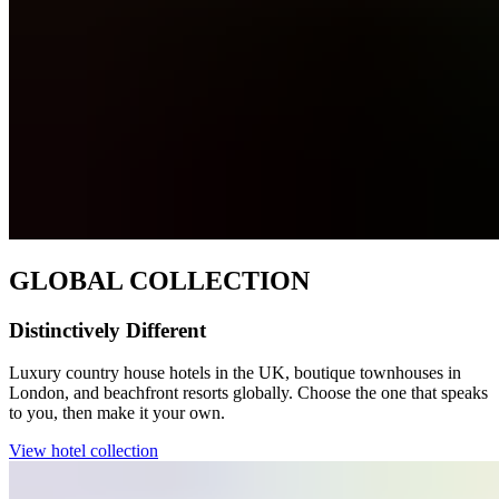
GLOBAL COLLECTION​​​​‌ ‍ ​‍​‍‌‍ ‌ ​‍‌‍‍‌‌‍‌ ‌‍‍‌‌‍ ‍​‍​‍​ ‍‍​‍​‍‌ ​ ‌‍​‌‌‍ ‍‌‍‍‌‌ ‌​‌ ‍‌​‍ ‍‌‍‍‌‌‍ ​‍​‍​‍ ​​‍​‍‌‍‍​‌ ​‍‌‍‌‌‌‍‌‍​‍​‍​ ‍‍​‍​‍‌‍‍​‌ ‌​‌ ‌​‌ ​​‌ ​ ​ ‍‍​‍ ​‍ ‌‍ ​​‍ ‌‌‍​‌‌‍ ‍‌‍‌​​‍ ‌‌ ​‍​‍ ‌‌‍‍​‌‍ ‌ ‌​‌‍‌‌‌‍ ​‌ ​ ​‍ ‌‌ ​ ‌ ‌​‌ ‌‌‌‍‌​‌‍‍‌‌‍ ​‍ ‍‌ ‌‍‌‍‌‌‌ ​‍‌‍​ ‌‍‌‌‌‍ ​​‍ ‍‌‍​‌‌ ​​‌ ​​​‍ ‌‍‍‌‌‍ ‍‌ ‌​‌‍‌‌‌‍ ‍‌ ‌​​‍ ‌‍‌‌‌‍‌​‌‍‍‌‌ ‌​​‍ ‌‍ ‌‌‍ ‌‍‌​‌‍‌‌​ ‌‌ ​​‌ ​‍‌‍‌‌‌ ​ ‌‍‌‌‌‍ ‍‌ ‌​‌‍​‌‌ ‌​‌‍‍‌‌‍ ‌‍ ‍​ ‍ ‌‍‍‌‌‍‌​​ ‌‌‍‍​‌‍ ‌‍ ‌‌‍‌‌‌‌​​‌‍​‌‌‍‌ ‌‍‌‌​ ‍ ‌ ‌​‌ ‍‌‌ ​​‌‍‌‌​ ‌‌‍‍​‌‍ ‌‍ ‌‌‍‌‌‌‌​​‌‍​‌‌‍‌ ‌‍‌‌​ ‍ ‌ ​​‌‍​‌‌ ‌​‌‍‍​​ ‌‌ ​​‌‍​‌‌‍‌ ‌‍‌‌‌​​‍‌ ‌‌‌‍‍‌‌‍ ​‌‍‌​‌‍‌‌‌ ​‍​‍‌‌​ ‌‌‌​​‍‌‌ ‌‍‍ ‌‍‌‌‌ ‍‌​‍‌‌​ ​ ‌​‌​​‍‌‌​ ​ ‌​‌​​‍‌‌​ ​‍​ ​‍‌‍​ ​ ‍‌​ ‍‌​ ‌ ‌‍​‍‌‍‌‌​ ​ ​ ​‌​ ​‌‌‍‌‍‌‍‌​‌‍‌‍​‍‌‌​ ​‍​ ​‍​‍‌‌​ ‌‌‌​‌​​‍ ‍‌ ​ ‌ ‌‌‌‍​‍‌ ‌​‌‍‍‌‌ ‌​‌‍ ​‌‍‌‌​ ‌‍​‍‌‍​‌‌ ​ ‌‍‌‌‌‌‌‌‌ ​‍‌‍ ​​ ‌‌‍‍​‌ ‌​‌ ‌​‌ ​​‌ ​ ​‍‌‌​ ​ ‌​​‌​‍‌‌​ ​‍‌​‌‍​‍‌‌​ ​‍‌​‌‍‌‍ ​​‍ ‌‌‍​‌‌‍ ‍‌‍‌​​‍ ‌‌ ​‍​‍ ‌‌‍‍​‌‍ ‌ ‌​‌‍‌‌‌‍ ​‌ ​ ​‍ ‌‌ ​ ‌ ‌​‌ ‌‌‌‍‌​‌‍‍‌‌‍ ​‍ ‍‌ ‌‍‌‍‌‌‌ ​‍‌‍​ ‌‍‌‌‌‍ ​​‍ ‍‌‍​‌‌ ​​‌ ​​​‍‌‍‌‍‍‌‌‍‌​​ ‌‌‍‍​‌‍ ‌‍ ‌‌‍‌‌‌‌​​‌‍​‌‌‍‌ ‌‍‌‌​‍‌‍‌ ‌​‌ ‍‌‌ ​​‌‍‌‌​ ‌‌‍‍​‌‍ ‌‍ ‌‌‍‌‌‌‌​​‌‍​‌‌‍‌ ‌‍‌‌​‍‌‍‌ ​​‌‍​‌‌ ‌​‌‍‍​​ ‌‌ ​​‌‍​‌‌‍‌ ‌‍‌‌‌​​‍‌ ‌‌‌‍‍‌‌‍ ​‌‍‌​‌‍‌‌‌ ​‍​‍‌‌​ ‌‌‌​​‍‌‌ ‌‍‍ ‌‍‌‌‌ ‍‌​‍‌‌​ ​ ‌​‌​​‍‌‌​ ​ ‌​‌​​‍‌‌​ ​‍​ ​‍‌‍​ ​ ‍‌​ ‍‌​ ‌ ‌‍​‍‌‍‌‌​ ​ ​ ​‌​ ​‌‌‍‌‍‌‍‌​‌‍‌‍​‍‌‌​ ​‍​ ​‍​‍‌‌​ ‌‌‌​‌​​‍ ‍‌ ​ ‌ ‌‌‌‍​‍‌ ‌​‌‍‍‌‌ ‌​‌‍ ​‌‍‌‌​‍‌‍‌ ​​‌‍‌‌‌ ​‍‌ ​ ‌ ​​‌‍‌‌‌‍​ ‌ ‌​‌‍‍‌‌ ‌‍‌‍‌‌​ ‌‌ ​​‌ ‌‌‌‍​‍‌‍ ​‌‍‍‌‌ ​ ‌‍‍​‌‍‌‌‌‍‌​​‍​‍‌ ‌
Distinctively Different​​​​‌ ‍ ​‍​‍‌‍ ‌ ​‍‌‍‍‌‌‍‌ ‌‍‍‌‌‍ ‍​‍​‍​ ‍‍​‍​‍‌ ​ ‌‍​‌‌‍ ‍‌‍‍‌‌ ‌​‌ ‍‌​‍ ‍‌‍‍‌‌‍ ​‍​‍​‍ ​​‍​‍‌‍‍​‌ ​‍‌‍‌‌‌‍‌‍​‍​‍​ ‍‍​‍​‍‌‍‍​‌ ‌​‌ ‌​‌ ​​‌ ​ ​ ‍‍​‍ ​‍ ‌‍ ​​‍ ‌‌‍​‌‌‍ ‍‌‍‌​​‍ ‌‌ ​‍​‍ ‌‌‍‍​‌‍ ‌ ‌​‌‍‌‌‌‍ ​‌ ​ ​‍ ‌‌ ​ ‌ ‌​‌ ‌‌‌‍‌​‌‍‍‌‌‍ ​‍ ‍‌ ‌‍‌‍‌‌‌ ​‍‌‍​ ‌‍‌‌‌‍ ​​‍ ‍‌‍​‌‌ ​​‌ ​​​‍ ‌‍‍‌‌‍ ‍‌ ‌​‌‍‌‌‌‍ ‍‌ ‌​​‍ ‌‍‌‌‌‍‌​‌‍‍‌‌ ‌​​‍ ‌‍ ‌‌‍ ‌‍‌​‌‍‌‌​ ‌‌ ​​‌ ​‍‌‍‌‌‌ ​ ‌‍‌‌‌‍ ‍‌ ‌​‌‍​‌‌ ‌​‌‍‍‌‌‍ ‌‍ ‍​ ‍ ‌‍‍‌‌‍‌​​ ‌‌‍‍​‌‍ ‌‍ ‌‌‍‌‌‌‌​​‌‍​‌‌‍‌ ‌‍‌‌​ ‍ ‌ ‌​‌ ‍‌‌ ​​‌‍‌‌​ ‌‌‍‍​‌‍ ‌‍ ‌‌‍‌‌‌‌​​‌‍​‌‌‍‌ ‌‍‌‌​ ‍ ‌ ​​‌‍​‌‌ ‌​‌‍‍​​ ‌‌ ​​‌‍​‌‌‍‌ ‌‍‌‌‌​​‍‌ ‌‌‌‍‍‌‌‍ ​‌‍‌​‌‍‌‌‌ ​‍​‍‌‌​ ‌‌‌​​‍‌‌ ‌‍‍ ‌‍‌‌‌ ‍‌​‍‌‌​ ​ ‌​‌​​‍‌‌​ ​ ‌​‌​​‍‌‌​ ​‍​ ​‍‌‍​ ​ ‍‌​ ‍‌​ ‌ ‌‍​‍‌‍‌‌​ ​ ​ ​‌​ ​‌‌‍‌‍‌‍‌​‌‍‌‍​‍‌‌​ ​‍​ ​‍​‍‌‌​ ‌‌‌​‌​​‍ ‍‌ ‌​‌‍‍‌‌ ‌​‌‍ ​‌‍‌‌​ ‌‍​‍‌‍​‌‌ ​ ‌‍‌‌‌‌‌‌‌ ​‍‌‍ ​​ ‌‌‍‍​‌ ‌​‌ ‌​‌ ​​‌ ​ ​‍‌‌​ ​ ‌​​‌​‍‌‌​ ​‍‌​‌‍​‍‌‌​ ​‍‌​‌‍‌‍ ​​‍ ‌‌‍​‌‌‍ ‍‌‍‌​​‍ ‌‌ ​‍​‍ ‌‌‍‍​‌‍ ‌ ‌​‌‍‌‌‌‍ ​‌ ​ ​‍ ‌‌ ​ ‌ ‌​‌ ‌‌‌‍‌​‌‍‍‌‌‍ ​‍ ‍‌ ‌‍‌‍‌‌‌ ​‍‌‍​ ‌‍‌‌‌‍ ​​‍ ‍‌‍​‌‌ ​​‌ ​​​‍‌‍‌‍‍‌‌‍‌​​ ‌‌‍‍​‌‍ ‌‍ ‌‌‍‌‌‌‌​​‌‍​‌‌‍‌ ‌‍‌‌​‍‌‍‌ ‌​‌ ‍‌‌ ​​‌‍‌‌​ ‌‌‍‍​‌‍ ‌‍ ‌‌‍‌‌‌‌​​‌‍​‌‌‍‌ ‌‍‌‌​‍‌‍‌ ​​‌‍​‌‌ ‌​‌‍‍​​ ‌‌ ​​‌‍​‌‌‍‌ ‌‍‌‌‌​​‍‌ ‌‌‌‍‍‌‌‍ ​‌‍‌​‌‍‌‌‌ ​‍​‍‌‌​ ‌‌‌​​‍‌‌ ‌‍‍ ‌‍‌‌‌ ‍‌​‍‌‌​ ​ ‌​‌​​‍‌‌​ ​ ‌​‌​​‍‌‌​ ​‍​ ​‍‌‍​ ​ ‍‌​ ‍‌​ ‌ ‌‍​‍‌‍‌‌​ ​ ​ ​‌​ ​‌‌‍‌‍‌‍‌​‌‍‌‍​‍‌‌​ ​‍​ ​‍​‍‌‌​ ‌‌‌​‌​​‍ ‍‌ ‌​‌‍‍‌‌ ‌​‌‍ ​‌‍‌‌​‍‌‍‌ ​​‌‍‌‌‌ ​‍‌ ​ ‌ ​​‌‍‌‌‌‍​ ‌ ‌​‌‍‍‌‌ ‌‍‌‍‌‌​ ‌‌ ​​‌ ‌‌‌‍​‍‌‍ ​‌‍‍‌‌ ​ ‌‍‍​‌‍‌‌‌‍‌​​‍​‍‌ ‌
Luxury country house hotels in the UK, boutique townhouses in
London, and beachfront resorts globally. Choose the one that speaks
to you, then make it your own.​​​​‌ ‍ ​‍​‍‌‍ ‌ ​‍‌‍‍‌‌‍‌ ‌‍‍‌‌‍ ‍​‍​‍​ ‍‍​‍​‍‌ ​ ‌‍​‌‌‍ ‍‌‍‍‌‌ ‌​‌ ‍‌​‍ ‍‌‍‍‌‌‍ ​‍​‍​‍ ​​‍​‍‌‍‍​‌ ​‍‌‍‌‌‌‍‌‍​‍​‍​ ‍‍​‍​‍‌‍‍​‌ ‌​‌ ‌​‌ ​​‌ ​ ​ ‍‍​‍ ​‍ ‌‍ ​​‍ ‌‌‍​‌‌‍ ‍‌‍‌​​‍ ‌‌ ​‍​‍ ‌‌‍‍​‌‍ ‌ ‌​‌‍‌‌‌‍ ​‌ ​ ​‍ ‌‌ ​ ‌ ‌​‌ ‌‌‌‍‌​‌‍‍‌‌‍ ​‍ ‍‌ ‌‍‌‍‌‌‌ ​‍‌‍​ ‌‍‌‌‌‍ ​​‍ ‍‌‍​‌‌ ​​‌ ​​​‍ ‌‍‍‌‌‍ ‍‌ ‌​‌‍‌‌‌‍ ‍‌ ‌​​‍ ‌‍‌‌‌‍‌​‌‍‍‌‌ ‌​​‍ ‌‍ ‌‌‍ ‌‍‌​‌‍‌‌​ ‌‌ ​​‌ ​‍‌‍‌‌‌ ​ ‌‍‌‌‌‍ ‍‌ ‌​‌‍​‌‌ ‌​‌‍‍‌‌‍ ‌‍ ‍​ ‍ ‌‍‍‌‌‍‌​​ ‌‌‍‍​‌‍ ‌‍ ‌‌‍‌‌‌‌​​‌‍​‌‌‍‌ ‌‍‌‌​ ‍ ‌ ‌​‌ ‍‌‌ ​​‌‍‌‌​ ‌‌‍‍​‌‍ ‌‍ ‌‌‍‌‌‌‌​​‌‍​‌‌‍‌ ‌‍‌‌​ ‍ ‌ ​​‌‍​‌‌ ‌​‌‍‍​​ ‌‌ ​​‌‍​‌‌‍‌ ‌‍‌‌‌​​‍‌ ‌‌‌‍‍‌‌‍ ​‌‍‌​‌‍‌‌‌ ​‍​‍‌‌​ ‌‌‌​​‍‌‌ ‌‍‍ ‌‍‌‌‌ ‍‌​‍‌‌​ ​ ‌​‌​​‍‌‌​ ​ ‌​‌​​‍‌‌​ ​‍​ ​‍‌‍​ ​ ‍‌​ ‍‌​ ‌ ‌‍​‍‌‍‌‌​ ​ ​ ​‌​ ​‌‌‍‌‍‌‍‌​‌‍‌‍​‍‌‌​ ​‍​ ​‍​‍‌‌​ ‌‌‌​‌​​‍ ‍‌‍​ ‌‍ ‌ ​​‌ ‍‌​ ‌‍​‍‌‍​‌‌ ​ ‌‍‌‌‌‌‌‌‌ ​‍‌‍ ​​ ‌‌‍‍​‌ ‌​‌ ‌​‌ ​​‌ ​ ​‍‌‌​ ​ ‌​​‌​‍‌‌​ ​‍‌​‌‍​‍‌‌​ ​‍‌​‌‍‌‍ ​​‍ ‌‌‍​‌‌‍ ‍‌‍‌​​‍ ‌‌ ​‍​‍ ‌‌‍‍​‌‍ ‌ ‌​‌‍‌‌‌‍ ​‌ ​ ​‍ ‌‌ ​ ‌ ‌​‌ ‌‌‌‍‌​‌‍‍‌‌‍ ​‍ ‍‌ ‌‍‌‍‌‌‌ ​‍‌‍​ ‌‍‌‌‌‍ ​​‍ ‍‌‍​‌‌ ​​‌ ​​​‍‌‍‌‍‍‌‌‍‌​​ ‌‌‍‍​‌‍ ‌‍ ‌‌‍‌‌‌‌​​‌‍​‌‌‍‌ ‌‍‌‌​‍‌‍‌ ‌​‌ ‍‌‌ ​​‌‍‌‌​ ‌‌‍‍​‌‍ ‌‍ ‌‌‍‌‌‌‌​​‌‍​‌‌‍‌ ‌‍‌‌​‍‌‍‌ ​​‌‍​‌‌ ‌​‌‍‍​​ ‌‌ ​​‌‍​‌‌‍‌ ‌‍‌‌‌​​‍‌ ‌‌‌‍‍‌‌‍ ​‌‍‌​‌‍‌‌‌ ​‍​‍‌‌​ ‌‌‌​​‍‌‌ ‌‍‍ ‌‍‌‌‌ ‍‌​‍‌‌​ ​ ‌​‌​​‍‌‌​ ​ ‌​‌​​‍‌‌​ ​‍​ ​‍‌‍​ ​ ‍‌​ ‍‌​ ‌ ‌‍​‍‌‍‌‌​ ​ ​ ​‌​ ​‌‌‍‌‍‌‍‌​‌‍‌‍​‍‌‌​ ​‍​ ​‍​‍‌‌​ ‌‌‌​‌​​‍ ‍‌‍​ ‌‍ ‌ ​​‌ ‍‌​‍‌‍‌ ​​‌‍‌‌‌ ​‍‌ ​ ‌ ​​‌‍‌‌‌‍​ ‌ ‌​‌‍‍‌‌ ‌‍‌‍‌‌​ ‌‌ ​​‌ ‌‌‌‍​‍‌‍ ​‌‍‍‌‌ ​ ‌‍‍​‌‍‌‌‌‍‌​​‍​‍‌ ‌
View hotel collection​​​​‌ ‍ ​‍​‍‌‍ ‌ ​‍‌‍‍‌‌‍‌ ‌‍‍‌‌‍ ‍​‍​‍​ ‍‍​‍​‍‌ ​ ‌‍​‌‌‍ ‍‌‍‍‌‌ ‌​‌ ‍‌​‍ ‍‌‍‍‌‌‍ ​‍​‍​‍ ​​‍​‍‌‍‍​‌ ​‍‌‍‌‌‌‍‌‍​‍​‍​ ‍‍​‍​‍‌‍‍​‌ ‌​‌ ‌​‌ ​​‌ ​ ​ ‍‍​‍ ​‍ ‌‍ ​​‍ ‌‌‍​‌‌‍ ‍‌‍‌​​‍ ‌‌ ​‍​‍ ‌‌‍‍​‌‍ ‌ ‌​‌‍‌‌‌‍ ​‌ ​ ​‍ ‌‌ ​ ‌ ‌​‌ ‌‌‌‍‌​‌‍‍‌‌‍ ​‍ ‍‌ ‌‍‌‍‌‌‌ ​‍‌‍​ ‌‍‌‌‌‍ ​​‍ ‍‌‍​‌‌ ​​‌ ​​​‍ ‌‍‍‌‌‍ ‍‌ ‌​‌‍‌‌‌‍ ‍‌ ‌​​‍ ‌‍‌‌‌‍‌​‌‍‍‌‌ ‌​​‍ ‌‍ ‌‌‍ ‌‍‌​‌‍‌‌​ ‌‌ ​​‌ ​‍‌‍‌‌‌ ​ ‌‍‌‌‌‍ ‍‌ ‌​‌‍​‌‌ ‌​‌‍‍‌‌‍ ‌‍ ‍​ ‍ ‌‍‍‌‌‍‌​​ ‌‌‍‍​‌‍ ‌‍ ‌‌‍‌‌‌‌​​‌‍​‌‌‍‌ ‌‍‌‌​ ‍ ‌ ‌​‌ ‍‌‌ ​​‌‍‌‌​ ‌‌‍‍​‌‍ ‌‍ ‌‌‍‌‌‌‌​​‌‍​‌‌‍‌ ‌‍‌‌​ ‍ ‌ ​​‌‍​‌‌ ‌​‌‍‍​​ ‌‌ ​​‌‍​‌‌‍‌ ‌‍‌‌‌​​‍‌ ‌‌‌‍‍‌‌‍ ​‌‍‌​‌‍‌‌‌ ​‍​‍‌‌​ ‌‌‌​​‍‌‌ ‌‍‍ ‌‍‌‌‌ ‍‌​‍‌‌​ ​ ‌​‌​​‍‌‌​ ​ ‌​‌​​‍‌‌​ ​‍​ ​‍‌‍​ ​ ‍‌​ ‍‌​ ‌ ‌‍​‍‌‍‌‌​ ​ ​ ​‌​ ​‌‌‍‌‍‌‍‌​‌‍‌‍​‍‌‌​ ​‍​ ​‍​‍‌‌​ ‌‌‌​‌​​‍ ‍‌‍​ ‌ ‌​‌‍​‌​‍ ‍‌‍ ​‌‍​‌‌‍​‍‌‍‌‌‌‍ ​​ ‌‍​‍‌‍​‌‌ ​ ‌‍‌‌‌‌‌‌‌ ​‍‌‍ ​​ ‌‌‍‍​‌ ‌​‌ ‌​‌ ​​‌ ​ ​‍‌‌​ ​ ‌​​‌​‍‌‌​ ​‍‌​‌‍​‍‌‌​ ​‍‌​‌‍‌‍ ​​‍ ‌‌‍​‌‌‍ ‍‌‍‌​​‍ ‌‌ ​‍​‍ ‌‌‍‍​‌‍ ‌ ‌​‌‍‌‌‌‍ ​‌ ​ ​‍ ‌‌ ​ ‌ ‌​‌ ‌‌‌‍‌​‌‍‍‌‌‍ ​‍ ‍‌ ‌‍‌‍‌‌‌ ​‍‌‍​ ‌‍‌‌‌‍ ​​‍ ‍‌‍​‌‌ ​​‌ ​​​‍‌‍‌‍‍‌‌‍‌​​ ‌‌‍‍​‌‍ ‌‍ ‌‌‍‌‌‌‌​​‌‍​‌‌‍‌ ‌‍‌‌​‍‌‍‌ ‌​‌ ‍‌‌ ​​‌‍‌‌​ ‌‌‍‍​‌‍ ‌‍ ‌‌‍‌‌‌‌​​‌‍​‌‌‍‌ ‌‍‌‌​‍‌‍‌ ​​‌‍​‌‌ ‌​‌‍‍​​ ‌‌ ​​‌‍​‌‌‍‌ ‌‍‌‌‌​​‍‌ ‌‌‌‍‍‌‌‍ ​‌‍‌​‌‍‌‌‌ ​‍​‍‌‌​ ‌‌‌​​‍‌‌ ‌‍‍ ‌‍‌‌‌ ‍‌​‍‌‌​ ​ ‌​‌​​‍‌‌​ ​ ‌​‌​​‍‌‌​ ​‍​ ​‍‌‍​ ​ ‍‌​ ‍‌​ ‌ ‌‍​‍‌‍‌‌​ ​ ​ ​‌​ ​‌‌‍‌‍‌‍‌​‌‍‌‍​‍‌‌​ ​‍​ ​‍​‍‌‌​ ‌‌‌​‌​​‍ ‍‌‍​ ‌ ‌​‌‍​‌​‍ ‍‌‍ ​‌‍​‌‌‍​‍‌‍‌‌‌‍ ​​‍‌‍‌ ​​‌‍‌‌‌ ​‍‌ ​ ‌ ​​‌‍‌‌‌‍​ ‌ ‌​‌‍‍‌‌ ‌‍‌‍‌‌​ ‌‌ ​​‌ ‌‌‌‍​‍‌‍ ​‌‍‍‌‌ ​ ‌‍‍​‌‍‌‌‌‍‌​​‍​‍‌ ‌