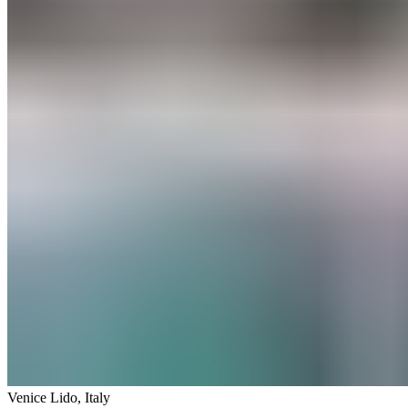
Venice Lido​​​​‌ ‍ ​‍​‍‌‍ ‌ ​‍‌‍‍‌‌‍‌ ‌‍‍‌‌‍ ‍​‍​‍​ ‍‍​‍​‍‌ ​ ‌‍​‌‌‍ ‍‌‍‍‌‌ ‌​‌ ‍‌​‍ ‍‌‍‍‌‌‍ ​‍​‍​‍ ​​‍​‍‌‍‍​‌ ​‍‌‍‌‌‌‍‌‍​‍​‍​ ‍‍​‍​‍‌‍‍​‌ ‌​‌ ‌​‌ ​​‌ ​ ​ ‍‍​‍ ​‍ ‌‍ ​​‍ ‌‌‍​‌‌‍ ‍‌‍‌​​‍ ‌‌ ​‍​‍ ‌‌‍‍​‌‍ ‌ ‌​‌‍‌‌‌‍ ​‌ ​ ​‍ ‌‌ ​ ‌ ‌​‌ ‌‌‌‍‌​‌‍‍‌‌‍ ​‍ ‍‌ ‌‍‌‍‌‌‌ ​‍‌‍​ ‌‍‌‌‌‍ ​​‍ ‍‌‍​‌‌ ​​‌ ​​​‍ ‌‍‍‌‌‍ ‍‌ ‌​‌‍‌‌‌‍ ‍‌ ‌​​‍ ‌‍‌‌‌‍‌​‌‍‍‌‌ ‌​​‍ ‌‍ ‌‌‍ ‌‍‌​‌‍‌‌​ ‌‌ ​​‌ ​‍‌‍‌‌‌ ​ ‌‍‌‌‌‍ ‍‌ ‌​‌‍​‌‌ ‌​‌‍‍‌‌‍ ‌‍ ‍​ ‍ ‌‍‍‌‌‍‌​​ ‌​ ‌‍‌‍‌‌​ ‍​​ ‌‌​ ‌ ​ ​‍​ ‌‍‌‍​ ​‍ ‌​ ​ ​ ‌‍‌‍‌‍​ ​‌​‍ ‌​ ‌​​ ‌‌​ ​‌​ ​ ​‍ ‌​ ‍​​ ‍​‌‍‌​​ ​‌​‍ ‌‌‍‌‍​ ‌​​ ​​‌‍​ ​ ​‌​ ‌‍​ ​ ‌‍​ ​ ‍‌‌‍‌​‌‍​‍​ ‌ ​ ‍ ‌ ‌​‌ ‍‌‌ ​​‌‍‌‌​ ‌‌‍‍​‌‍ ‌ ‌​‌‍‌‌‌‍ ​​ ‍ ‌ ​​‌‍​‌‌ ‌​‌‍‍​​ ‌‌‍ ​‌‍ ‌‍​ ‌‍​‌‌ ‌​‌‍‍‌‌‍ ‌‍ ‍​ ‌‍​‍‌‍​‌‌ ​ ‌‍‌‌‌‌‌‌‌ ​‍‌‍ ​​ ‌‌‍‍​‌ ‌​‌ ‌​‌ ​​‌ ​ ​‍‌‌​ ​ ‌​​‌​‍‌‌​ ​‍‌​‌‍​‍‌‌​ ​‍‌​‌‍‌‍ ​​‍ ‌‌‍​‌‌‍ ‍‌‍‌​​‍ ‌‌ ​‍​‍ ‌‌‍‍​‌‍ ‌ ‌​‌‍‌‌‌‍ ​‌ ​ ​‍ ‌‌ ​ ‌ ‌​‌ ‌‌‌‍‌​‌‍‍‌‌‍ ​‍ ‍‌ ‌‍‌‍‌‌‌ ​‍‌‍​ ‌‍‌‌‌‍ ​​‍ ‍‌‍​‌‌ ​​‌ ​​​‍‌‍‌‍‍‌‌‍‌​​ ‌​ ‌‍‌‍‌‌​ ‍​​ ‌‌​ ‌ ​ ​‍​ ‌‍‌‍​ ​‍ ‌​ ​ ​ ‌‍‌‍‌‍​ ​‌​‍ ‌​ ‌​​ ‌‌​ ​‌​ ​ ​‍ ‌​ ‍​​ ‍​‌‍‌​​ ​‌​‍ ‌‌‍‌‍​ ‌​​ ​​‌‍​ ​ ​‌​ ‌‍​ ​ ‌‍​ ​ ‍‌‌‍‌​‌‍​‍​ ‌ ​‍‌‍‌ ‌​‌ ‍‌‌ ​​‌‍‌‌​ ‌‌‍‍​‌‍ ‌ ‌​‌‍‌‌‌‍ ​​‍‌‍‌ ​​‌‍​‌‌ ‌​‌‍‍​​ ‌‌‍ ​‌‍ ‌‍​ ‌‍​‌‌ ‌​‌‍‍‌‌‍ ‌‍ ‍​‍‌‍‌ ​​‌‍‌‌‌ ​‍‌ ​ ‌ ​​‌‍‌‌‌‍​ ‌ ‌​‌‍‍‌‌ ‌‍‌‍‌‌​ ‌‌ ​​‌ ‌‌‌‍​‍‌‍ ​‌‍‍‌‌ ​ ‌‍‍​‌‍‌‌‌‍‌​​‍​‍‌ ‌
,
Italy​​​​‌ ‍ ​‍​‍‌‍ ‌ ​‍‌‍‍‌‌‍‌ ‌‍‍‌‌‍ ‍​‍​‍​ ‍‍​‍​‍‌ ​ ‌‍​‌‌‍ ‍‌‍‍‌‌ ‌​‌ ‍‌​‍ ‍‌‍‍‌‌‍ ​‍​‍​‍ ​​‍​‍‌‍‍​‌ ​‍‌‍‌‌‌‍‌‍​‍​‍​ ‍‍​‍​‍‌‍‍​‌ ‌​‌ ‌​‌ ​​‌ ​ ​ ‍‍​‍ ​‍ ‌‍ ​​‍ ‌‌‍​‌‌‍ ‍‌‍‌​​‍ ‌‌ ​‍​‍ ‌‌‍‍​‌‍ ‌ ‌​‌‍‌‌‌‍ ​‌ ​ ​‍ ‌‌ ​ ‌ ‌​‌ ‌‌‌‍‌​‌‍‍‌‌‍ ​‍ ‍‌ ‌‍‌‍‌‌‌ ​‍‌‍​ ‌‍‌‌‌‍ ​​‍ ‍‌‍​‌‌ ​​‌ ​​​‍ ‌‍‍‌‌‍ ‍‌ ‌​‌‍‌‌‌‍ ‍‌ ‌​​‍ ‌‍‌‌‌‍‌​‌‍‍‌‌ ‌​​‍ ‌‍ ‌‌‍ ‌‍‌​‌‍‌‌​ ‌‌ ​​‌ ​‍‌‍‌‌‌ ​ ‌‍‌‌‌‍ ‍‌ ‌​‌‍​‌‌ ‌​‌‍‍‌‌‍ ‌‍ ‍​ ‍ ‌‍‍‌‌‍‌​​ ‌​ ‍​​ ​‍​ ‍​‌‍​ ‌‍​ ​ ​‌​ ​ ​ ​​​‍ ‌​ ‍​‌‍​ ‌‍‌‍‌‍​‍​‍ ‌​ ‌​​ ‌‌‌‍‌​​ ‌‍​‍ ‌‌‍​‌‌‍‌‌​ ‌ ​ ‌‌​‍ ‌‌‍​‌​ ‌‌​ ​​​ ‌​​ ​‌​ ‌‌‌‍‌​​ ​‍‌‍‌‌​ ‌​‌‍​‍‌‍​ ​ ‍ ‌ ‌​‌ ‍‌‌ ​​‌‍‌‌​ ‌‌‍​ ‌‍ ‌ ‌‌‌‍ ‍‌ ‌​‌ ​‍‌ ‍‌​ ‍ ‌ ​​‌‍​‌‌ ‌​‌‍‍​​ ‌‌ ‌​‌‍‍‌‌ ‌​‌‍ ​‌‍‌‌​ ‌‍​‍‌‍​‌‌ ​ ‌‍‌‌‌‌‌‌‌ ​‍‌‍ ​​ ‌‌‍‍​‌ ‌​‌ ‌​‌ ​​‌ ​ ​‍‌‌​ ​ ‌​​‌​‍‌‌​ ​‍‌​‌‍​‍‌‌​ ​‍‌​‌‍‌‍ ​​‍ ‌‌‍​‌‌‍ ‍‌‍‌​​‍ ‌‌ ​‍​‍ ‌‌‍‍​‌‍ ‌ ‌​‌‍‌‌‌‍ ​‌ ​ ​‍ ‌‌ ​ ‌ ‌​‌ ‌‌‌‍‌​‌‍‍‌‌‍ ​‍ ‍‌ ‌‍‌‍‌‌‌ ​‍‌‍​ ‌‍‌‌‌‍ ​​‍ ‍‌‍​‌‌ ​​‌ ​​​‍‌‍‌‍‍‌‌‍‌​​ ‌​ ‍​​ ​‍​ ‍​‌‍​ ‌‍​ ​ ​‌​ ​ ​ ​​​‍ ‌​ ‍​‌‍​ ‌‍‌‍‌‍​‍​‍ ‌​ ‌​​ ‌‌‌‍‌​​ ‌‍​‍ ‌‌‍​‌‌‍‌‌​ ‌ ​ ‌‌​‍ ‌‌‍​‌​ ‌‌​ ​​​ ‌​​ ​‌​ ‌‌‌‍‌​​ ​‍‌‍‌‌​ ‌​‌‍​‍‌‍​ ​‍‌‍‌ ‌​‌ ‍‌‌ ​​‌‍‌‌​ ‌‌‍​ ‌‍ ‌ ‌‌‌‍ ‍‌ ‌​‌ ​‍‌ ‍‌​‍‌‍‌ ​​‌‍​‌‌ ‌​‌‍‍​​ ‌‌ ‌​‌‍‍‌‌ ‌​‌‍ ​‌‍‌‌​‍‌‍‌ ​​‌‍‌‌‌ ​‍‌ ​ ‌ ​​‌‍‌‌‌‍​ ‌ ‌​‌‍‍‌‌ ‌‍‌‍‌‌​ ‌‌ ​​‌ ‌‌‌‍​‍‌‍ ​‌‍‍‌‌ ​ ‌‍‍​‌‍‌‌‌‍‌​​‍​‍‌ ‌