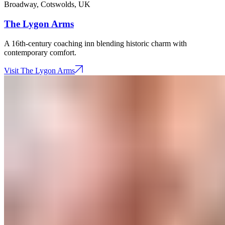
Broadway, Cotswolds​​​​‌ ‍ ​‍​‍‌‍ ‌ ​‍‌‍‍‌‌‍‌ ‌‍‍‌‌‍ ‍​‍​‍​ ‍‍​‍​‍‌ ​ ‌‍​‌‌‍ ‍‌‍‍‌‌ ‌​‌ ‍‌​‍ ‍‌‍‍‌‌‍ ​‍​‍​‍ ​​‍​‍‌‍‍​‌ ​‍‌‍‌‌‌‍‌‍​‍​‍​ ‍‍​‍​‍‌‍‍​‌ ‌​‌ ‌​‌ ​​‌ ​ ​ ‍‍​‍ ​‍ ‌‍ ​​‍ ‌‌‍​‌‌‍ ‍‌‍‌​​‍ ‌‌ ​‍​‍ ‌‌‍‍​‌‍ ‌ ‌​‌‍‌‌‌‍ ​‌ ​ ​‍ ‌‌ ​ ‌ ‌​‌ ‌‌‌‍‌​‌‍‍‌‌‍ ​‍ ‍‌ ‌‍‌‍‌‌‌ ​‍‌‍​ ‌‍‌‌‌‍ ​​‍ ‍‌‍​‌‌ ​​‌ ​​​‍ ‌‍‍‌‌‍ ‍‌ ‌​‌‍‌‌‌‍ ‍‌ ‌​​‍ ‌‍‌‌‌‍‌​‌‍‍‌‌ ‌​​‍ ‌‍ ‌‌‍ ‌‍‌​‌‍‌‌​ ‌‌ ​​‌ ​‍‌‍‌‌‌ ​ ‌‍‌‌‌‍ ‍‌ ‌​‌‍​‌‌ ‌​‌‍‍‌‌‍ ‌‍ ‍​ ‍ ‌‍‍‌‌‍‌​​ ‌​ ​​​ ​‌​ ‌ ​ ‌‍​ ​​‌‍‌‍​ ‍‌​ ‍‌​‍ ‌‌‍​‌​ ‍‌‌‍‌‌‌‍​‍​‍ ‌​ ‌​​ ​‌​ ‍‌​ ‍​​‍ ‌‌‍​‌​ ​​‌‍​‍‌‍‌​​‍ ‌​ ​​​ ​‍​ ​‌​ ‌‌​ ‌​​ ​‌​ ​ ‌‍‌​​ ‌​​ ‌‍​ ‌‌‌‍‌‌​ ‍ ‌ ‌​‌ ‍‌‌ ​​‌‍‌‌​ ‌‌‍‍​‌‍ ‌ ‌​‌‍‌‌‌‍ ​​ ‍ ‌ ​​‌‍​‌‌ ‌​‌‍‍​​ ‌‌‍ ​‌‍ ‌‍​ ‌‍​‌‌ ‌​‌‍‍‌‌‍ ‌‍ ‍​ ‌‍​‍‌‍​‌‌ ​ ‌‍‌‌‌‌‌‌‌ ​‍‌‍ ​​ ‌‌‍‍​‌ ‌​‌ ‌​‌ ​​‌ ​ ​‍‌‌​ ​ ‌​​‌​‍‌‌​ ​‍‌​‌‍​‍‌‌​ ​‍‌​‌‍‌‍ ​​‍ ‌‌‍​‌‌‍ ‍‌‍‌​​‍ ‌‌ ​‍​‍ ‌‌‍‍​‌‍ ‌ ‌​‌‍‌‌‌‍ ​‌ ​ ​‍ ‌‌ ​ ‌ ‌​‌ ‌‌‌‍‌​‌‍‍‌‌‍ ​‍ ‍‌ ‌‍‌‍‌‌‌ ​‍‌‍​ ‌‍‌‌‌‍ ​​‍ ‍‌‍​‌‌ ​​‌ ​​​‍‌‍‌‍‍‌‌‍‌​​ ‌​ ​​​ ​‌​ ‌ ​ ‌‍​ ​​‌‍‌‍​ ‍‌​ ‍‌​‍ ‌‌‍​‌​ ‍‌‌‍‌‌‌‍​‍​‍ ‌​ ‌​​ ​‌​ ‍‌​ ‍​​‍ ‌‌‍​‌​ ​​‌‍​‍‌‍‌​​‍ ‌​ ​​​ ​‍​ ​‌​ ‌‌​ ‌​​ ​‌​ ​ ‌‍‌​​ ‌​​ ‌‍​ ‌‌‌‍‌‌​‍‌‍‌ ‌​‌ ‍‌‌ ​​‌‍‌‌​ ‌‌‍‍​‌‍ ‌ ‌​‌‍‌‌‌‍ ​​‍‌‍‌ ​​‌‍​‌‌ ‌​‌‍‍​​ ‌‌‍ ​‌‍ ‌‍​ ‌‍​‌‌ ‌​‌‍‍‌‌‍ ‌‍ ‍​‍‌‍‌ ​​‌‍‌‌‌ ​‍‌ ​ ‌ ​​‌‍‌‌‌‍​ ‌ ‌​‌‍‍‌‌ ‌‍‌‍‌‌​ ‌‌ ​​‌ ‌‌‌‍​‍‌‍ ​‌‍‍‌‌ ​ ‌‍‍​‌‍‌‌‌‍‌​​‍​‍‌ ‌
,
UK​​​​‌ ‍ ​‍​‍‌‍ ‌ ​‍‌‍‍‌‌‍‌ ‌‍‍‌‌‍ ‍​‍​‍​ ‍‍​‍​‍‌ ​ ‌‍​‌‌‍ ‍‌‍‍‌‌ ‌​‌ ‍‌​‍ ‍‌‍‍‌‌‍ ​‍​‍​‍ ​​‍​‍‌‍‍​‌ ​‍‌‍‌‌‌‍‌‍​‍​‍​ ‍‍​‍​‍‌‍‍​‌ ‌​‌ ‌​‌ ​​‌ ​ ​ ‍‍​‍ ​‍ ‌‍ ​​‍ ‌‌‍​‌‌‍ ‍‌‍‌​​‍ ‌‌ ​‍​‍ ‌‌‍‍​‌‍ ‌ ‌​‌‍‌‌‌‍ ​‌ ​ ​‍ ‌‌ ​ ‌ ‌​‌ ‌‌‌‍‌​‌‍‍‌‌‍ ​‍ ‍‌ ‌‍‌‍‌‌‌ ​‍‌‍​ ‌‍‌‌‌‍ ​​‍ ‍‌‍​‌‌ ​​‌ ​​​‍ ‌‍‍‌‌‍ ‍‌ ‌​‌‍‌‌‌‍ ‍‌ ‌​​‍ ‌‍‌‌‌‍‌​‌‍‍‌‌ ‌​​‍ ‌‍ ‌‌‍ ‌‍‌​‌‍‌‌​ ‌‌ ​​‌ ​‍‌‍‌‌‌ ​ ‌‍‌‌‌‍ ‍‌ ‌​‌‍​‌‌ ‌​‌‍‍‌‌‍ ‌‍ ‍​ ‍ ‌‍‍‌‌‍‌​​ ‌​ ​‌​ ‌ ​ ​‌​ ​​​ ​‌‌‍‌‍‌‍​ ​ ​​​‍ ‌​ ‍​‌‍‌‌‌‍‌​‌‍‌​​‍ ‌​ ‌​‌‍‌‌​ ​‍​ ‌​​‍ ‌​ ‍‌​ ‌​​ ‌​‌‍​ ​‍ ‌​ ​​‌‍‌‍‌‍​ ‌‍‌‍‌‍​‍​ ‌‌​ ‍​‌‍​‌​ ​​‌‍​‌​ ‌‍​ ​​​ ‍ ‌ ‌​‌ ‍‌‌ ​​‌‍‌‌​ ‌‌‍​ ‌‍ ‌ ‌‌‌‍ ‍‌ ‌​‌ ​‍‌ ‍‌​ ‍ ‌ ​​‌‍​‌‌ ‌​‌‍‍​​ ‌‌ ‌​‌‍‍‌‌ ‌​‌‍ ​‌‍‌‌​ ‌‍​‍‌‍​‌‌ ​ ‌‍‌‌‌‌‌‌‌ ​‍‌‍ ​​ ‌‌‍‍​‌ ‌​‌ ‌​‌ ​​‌ ​ ​‍‌‌​ ​ ‌​​‌​‍‌‌​ ​‍‌​‌‍​‍‌‌​ ​‍‌​‌‍‌‍ ​​‍ ‌‌‍​‌‌‍ ‍‌‍‌​​‍ ‌‌ ​‍​‍ ‌‌‍‍​‌‍ ‌ ‌​‌‍‌‌‌‍ ​‌ ​ ​‍ ‌‌ ​ ‌ ‌​‌ ‌‌‌‍‌​‌‍‍‌‌‍ ​‍ ‍‌ ‌‍‌‍‌‌‌ ​‍‌‍​ ‌‍‌‌‌‍ ​​‍ ‍‌‍​‌‌ ​​‌ ​​​‍‌‍‌‍‍‌‌‍‌​​ ‌​ ​‌​ ‌ ​ ​‌​ ​​​ ​‌‌‍‌‍‌‍​ ​ ​​​‍ ‌​ ‍​‌‍‌‌‌‍‌​‌‍‌​​‍ ‌​ ‌​‌‍‌‌​ ​‍​ ‌​​‍ ‌​ ‍‌​ ‌​​ ‌​‌‍​ ​‍ ‌​ ​​‌‍‌‍‌‍​ ‌‍‌‍‌‍​‍​ ‌‌​ ‍​‌‍​‌​ ​​‌‍​‌​ ‌‍​ ​​​‍‌‍‌ ‌​‌ ‍‌‌ ​​‌‍‌‌​ ‌‌‍​ ‌‍ ‌ ‌‌‌‍ ‍‌ ‌​‌ ​‍‌ ‍‌​‍‌‍‌ ​​‌‍​‌‌ ‌​‌‍‍​​ ‌‌ ‌​‌‍‍‌‌ ‌​‌‍ ​‌‍‌‌​‍‌‍‌ ​​‌‍‌‌‌ ​‍‌ ​ ‌ ​​‌‍‌‌‌‍​ ‌ ‌​‌‍‍‌‌ ‌‍‌‍‌‌​ ‌‌ ​​‌ ‌‌‌‍​‍‌‍ ​‌‍‍‌‌ ​ ‌‍‍​‌‍‌‌‌‍‌​​‍​‍‌ ‌
The Lygon Arms​​​​‌ ‍ ​‍​‍‌‍ ‌ ​‍‌‍‍‌‌‍‌ ‌‍‍‌‌‍ ‍​‍​‍​ ‍‍​‍​‍‌ ​ ‌‍​‌‌‍ ‍‌‍‍‌‌ ‌​‌ ‍‌​‍ ‍‌‍‍‌‌‍ ​‍​‍​‍ ​​‍​‍‌‍‍​‌ ​‍‌‍‌‌‌‍‌‍​‍​‍​ ‍‍​‍​‍‌‍‍​‌ ‌​‌ ‌​‌ ​​‌ ​ ​ ‍‍​‍ ​‍ ‌‍ ​​‍ ‌‌‍​‌‌‍ ‍‌‍‌​​‍ ‌‌ ​‍​‍ ‌‌‍‍​‌‍ ‌ ‌​‌‍‌‌‌‍ ​‌ ​ ​‍ ‌‌ ​ ‌ ‌​‌ ‌‌‌‍‌​‌‍‍‌‌‍ ​‍ ‍‌ ‌‍‌‍‌‌‌ ​‍‌‍​ ‌‍‌‌‌‍ ​​‍ ‍‌‍​‌‌ ​​‌ ​​​‍ ‌‍‍‌‌‍ ‍‌ ‌​‌‍‌‌‌‍ ‍‌ ‌​​‍ ‌‍‌‌‌‍‌​‌‍‍‌‌ ‌​​‍ ‌‍ ‌‌‍ ‌‍‌​‌‍‌‌​ ‌‌ ​​‌ ​‍‌‍‌‌‌ ​ ‌‍‌‌‌‍ ‍‌ ‌​‌‍​‌‌ ‌​‌‍‍‌‌‍ ‌‍ ‍​ ‍ ‌‍‍‌‌‍‌​​ ‌​ ​​​ ​‌​ ‌ ​ ‌‍​ ​​‌‍‌‍​ ‍‌​ ‍‌​‍ ‌‌‍​‌​ ‍‌‌‍‌‌‌‍​‍​‍ ‌​ ‌​​ ​‌​ ‍‌​ ‍​​‍ ‌‌‍​‌​ ​​‌‍​‍‌‍‌​​‍ ‌​ ​​​ ​‍​ ​‌​ ‌‌​ ‌​​ ​‌​ ​ ‌‍‌​​ ‌​​ ‌‍​ ‌‌‌‍‌‌​ ‍ ‌ ‌​‌ ‍‌‌ ​​‌‍‌‌​ ‌‌‍‍​‌‍ ‌ ‌​‌‍‌‌‌‍ ​​ ‍ ‌ ​​‌‍​‌‌ ‌​‌‍‍​​ ‌‌ ‌​‌‍‍‌‌ ‌​‌‍ ​‌‍‌‌​ ‌‍​‍‌‍​‌‌ ​ ‌‍‌‌‌‌‌‌‌ ​‍‌‍ ​​ ‌‌‍‍​‌ ‌​‌ ‌​‌ ​​‌ ​ ​‍‌‌​ ​ ‌​​‌​‍‌‌​ ​‍‌​‌‍​‍‌‌​ ​‍‌​‌‍‌‍ ​​‍ ‌‌‍​‌‌‍ ‍‌‍‌​​‍ ‌‌ ​‍​‍ ‌‌‍‍​‌‍ ‌ ‌​‌‍‌‌‌‍ ​‌ ​ ​‍ ‌‌ ​ ‌ ‌​‌ ‌‌‌‍‌​‌‍‍‌‌‍ ​‍ ‍‌ ‌‍‌‍‌‌‌ ​‍‌‍​ ‌‍‌‌‌‍ ​​‍ ‍‌‍​‌‌ ​​‌ ​​​‍‌‍‌‍‍‌‌‍‌​​ ‌​ ​​​ ​‌​ ‌ ​ ‌‍​ ​​‌‍‌‍​ ‍‌​ ‍‌​‍ ‌‌‍​‌​ ‍‌‌‍‌‌‌‍​‍​‍ ‌​ ‌​​ ​‌​ ‍‌​ ‍​​‍ ‌‌‍​‌​ ​​‌‍​‍‌‍‌​​‍ ‌​ ​​​ ​‍​ ​‌​ ‌‌​ ‌​​ ​‌​ ​ ‌‍‌​​ ‌​​ ‌‍​ ‌‌‌‍‌‌​‍‌‍‌ ‌​‌ ‍‌‌ ​​‌‍‌‌​ ‌‌‍‍​‌‍ ‌ ‌​‌‍‌‌‌‍ ​​‍‌‍‌ ​​‌‍​‌‌ ‌​‌‍‍​​ ‌‌ ‌​‌‍‍‌‌ ‌​‌‍ ​‌‍‌‌​‍‌‍‌ ​​‌‍‌‌‌ ​‍‌ ​ ‌ ​​‌‍‌‌‌‍​ ‌ ‌​‌‍‍‌‌ ‌‍‌‍‌‌​ ‌‌ ​​‌ ‌‌‌‍​‍‌‍ ​‌‍‍‌‌ ​ ‌‍‍​‌‍‌‌‌‍‌​​‍​‍‌ ‌
A 16th-century coaching inn blending historic charm with
contemporary comfort.​​​​‌ ‍ ​‍​‍‌‍ ‌ ​‍‌‍‍‌‌‍‌ ‌‍‍‌‌‍ ‍​‍​‍​ ‍‍​‍​‍‌ ​ ‌‍​‌‌‍ ‍‌‍‍‌‌ ‌​‌ ‍‌​‍ ‍‌‍‍‌‌‍ ​‍​‍​‍ ​​‍​‍‌‍‍​‌ ​‍‌‍‌‌‌‍‌‍​‍​‍​ ‍‍​‍​‍‌‍‍​‌ ‌​‌ ‌​‌ ​​‌ ​ ​ ‍‍​‍ ​‍ ‌‍ ​​‍ ‌‌‍​‌‌‍ ‍‌‍‌​​‍ ‌‌ ​‍​‍ ‌‌‍‍​‌‍ ‌ ‌​‌‍‌‌‌‍ ​‌ ​ ​‍ ‌‌ ​ ‌ ‌​‌ ‌‌‌‍‌​‌‍‍‌‌‍ ​‍ ‍‌ ‌‍‌‍‌‌‌ ​‍‌‍​ ‌‍‌‌‌‍ ​​‍ ‍‌‍​‌‌ ​​‌ ​​​‍ ‌‍‍‌‌‍ ‍‌ ‌​‌‍‌‌‌‍ ‍‌ ‌​​‍ ‌‍‌‌‌‍‌​‌‍‍‌‌ ‌​​‍ ‌‍ ‌‌‍ ‌‍‌​‌‍‌‌​ ‌‌ ​​‌ ​‍‌‍‌‌‌ ​ ‌‍‌‌‌‍ ‍‌ ‌​‌‍​‌‌ ‌​‌‍‍‌‌‍ ‌‍ ‍​ ‍ ‌‍‍‌‌‍‌​​ ‌​ ​​​ ​‌​ ‌ ​ ‌‍​ ​​‌‍‌‍​ ‍‌​ ‍‌​‍ ‌‌‍​‌​ ‍‌‌‍‌‌‌‍​‍​‍ ‌​ ‌​​ ​‌​ ‍‌​ ‍​​‍ ‌‌‍​‌​ ​​‌‍​‍‌‍‌​​‍ ‌​ ​​​ ​‍​ ​‌​ ‌‌​ ‌​​ ​‌​ ​ ‌‍‌​​ ‌​​ ‌‍​ ‌‌‌‍‌‌​ ‍ ‌ ‌​‌ ‍‌‌ ​​‌‍‌‌​ ‌‌‍‍​‌‍ ‌ ‌​‌‍‌‌‌‍ ​​ ‍ ‌ ​​‌‍​‌‌ ‌​‌‍‍​​ ‌‌‍‌‌‌ ‍​‌‍​ ‌‍‌‌‌ ​‍‌ ​​‌ ‌​​ ‌‍​‍‌‍​‌‌ ​ ‌‍‌‌‌‌‌‌‌ ​‍‌‍ ​​ ‌‌‍‍​‌ ‌​‌ ‌​‌ ​​‌ ​ ​‍‌‌​ ​ ‌​​‌​‍‌‌​ ​‍‌​‌‍​‍‌‌​ ​‍‌​‌‍‌‍ ​​‍ ‌‌‍​‌‌‍ ‍‌‍‌​​‍ ‌‌ ​‍​‍ ‌‌‍‍​‌‍ ‌ ‌​‌‍‌‌‌‍ ​‌ ​ ​‍ ‌‌ ​ ‌ ‌​‌ ‌‌‌‍‌​‌‍‍‌‌‍ ​‍ ‍‌ ‌‍‌‍‌‌‌ ​‍‌‍​ ‌‍‌‌‌‍ ​​‍ ‍‌‍​‌‌ ​​‌ ​​​‍‌‍‌‍‍‌‌‍‌​​ ‌​ ​​​ ​‌​ ‌ ​ ‌‍​ ​​‌‍‌‍​ ‍‌​ ‍‌​‍ ‌‌‍​‌​ ‍‌‌‍‌‌‌‍​‍​‍ ‌​ ‌​​ ​‌​ ‍‌​ ‍​​‍ ‌‌‍​‌​ ​​‌‍​‍‌‍‌​​‍ ‌​ ​​​ ​‍​ ​‌​ ‌‌​ ‌​​ ​‌​ ​ ‌‍‌​​ ‌​​ ‌‍​ ‌‌‌‍‌‌​‍‌‍‌ ‌​‌ ‍‌‌ ​​‌‍‌‌​ ‌‌‍‍​‌‍ ‌ ‌​‌‍‌‌‌‍ ​​‍‌‍‌ ​​‌‍​‌‌ ‌​‌‍‍​​ ‌‌‍‌‌‌ ‍​‌‍​ ‌‍‌‌‌ ​‍‌ ​​‌ ‌​​‍‌‍‌ ​​‌‍‌‌‌ ​‍‌ ​ ‌ ​​‌‍‌‌‌‍​ ‌ ‌​‌‍‍‌‌ ‌‍‌‍‌‌​ ‌‌ ​​‌ ‌‌‌‍​‍‌‍ ​‌‍‍‌‌ ​ ‌‍‍​‌‍‌‌‌‍‌​​‍​‍‌ ‌
Visit The Lygon Arms​​​​‌ ‍ ​‍​‍‌‍ ‌ ​‍‌‍‍‌‌‍‌ ‌‍‍‌‌‍ ‍​‍​‍​ ‍‍​‍​‍‌ ​ ‌‍​‌‌‍ ‍‌‍‍‌‌ ‌​‌ ‍‌​‍ ‍‌‍‍‌‌‍ ​‍​‍​‍ ​​‍​‍‌‍‍​‌ ​‍‌‍‌‌‌‍‌‍​‍​‍​ ‍‍​‍​‍‌‍‍​‌ ‌​‌ ‌​‌ ​​‌ ​ ​ ‍‍​‍ ​‍ ‌‍ ​​‍ ‌‌‍​‌‌‍ ‍‌‍‌​​‍ ‌‌ ​‍​‍ ‌‌‍‍​‌‍ ‌ ‌​‌‍‌‌‌‍ ​‌ ​ ​‍ ‌‌ ​ ‌ ‌​‌ ‌‌‌‍‌​‌‍‍‌‌‍ ​‍ ‍‌ ‌‍‌‍‌‌‌ ​‍‌‍​ ‌‍‌‌‌‍ ​​‍ ‍‌‍​‌‌ ​​‌ ​​​‍ ‌‍‍‌‌‍ ‍‌ ‌​‌‍‌‌‌‍ ‍‌ ‌​​‍ ‌‍‌‌‌‍‌​‌‍‍‌‌ ‌​​‍ ‌‍ ‌‌‍ ‌‍‌​‌‍‌‌​ ‌‌ ​​‌ ​‍‌‍‌‌‌ ​ ‌‍‌‌‌‍ ‍‌ ‌​‌‍​‌‌ ‌​‌‍‍‌‌‍ ‌‍ ‍​ ‍ ‌‍‍‌‌‍‌​​ ‌​ ​​​ ​‌​ ‌ ​ ‌‍​ ​​‌‍‌‍​ ‍‌​ ‍‌​‍ ‌‌‍​‌​ ‍‌‌‍‌‌‌‍​‍​‍ ‌​ ‌​​ ​‌​ ‍‌​ ‍​​‍ ‌‌‍​‌​ ​​‌‍​‍‌‍‌​​‍ ‌​ ​​​ ​‍​ ​‌​ ‌‌​ ‌​​ ​‌​ ​ ‌‍‌​​ ‌​​ ‌‍​ ‌‌‌‍‌‌​ ‍ ‌ ‌​‌ ‍‌‌ ​​‌‍‌‌​ ‌‌‍‍​‌‍ ‌ ‌​‌‍‌‌‌‍ ​​ ‍ ‌ ​​‌‍​‌‌ ‌​‌‍‍​​ ‌‌ ‌ ‌‍‌‌‌‍​‍‌ ​ ‌‍‍‌‌ ‌​‌‍‌‌‌​​ ‌ ‌​‌‍​‌​‍ ‍‌‍ ​‌‍​‌‌‍​‍‌‍‌‌‌‍ ​​ ‌‍​‍‌‍​‌‌ ​ ‌‍‌‌‌‌‌‌‌ ​‍‌‍ ​​ ‌‌‍‍​‌ ‌​‌ ‌​‌ ​​‌ ​ ​‍‌‌​ ​ ‌​​‌​‍‌‌​ ​‍‌​‌‍​‍‌‌​ ​‍‌​‌‍‌‍ ​​‍ ‌‌‍​‌‌‍ ‍‌‍‌​​‍ ‌‌ ​‍​‍ ‌‌‍‍​‌‍ ‌ ‌​‌‍‌‌‌‍ ​‌ ​ ​‍ ‌‌ ​ ‌ ‌​‌ ‌‌‌‍‌​‌‍‍‌‌‍ ​‍ ‍‌ ‌‍‌‍‌‌‌ ​‍‌‍​ ‌‍‌‌‌‍ ​​‍ ‍‌‍​‌‌ ​​‌ ​​​‍‌‍‌‍‍‌‌‍‌​​ ‌​ ​​​ ​‌​ ‌ ​ ‌‍​ ​​‌‍‌‍​ ‍‌​ ‍‌​‍ ‌‌‍​‌​ ‍‌‌‍‌‌‌‍​‍​‍ ‌​ ‌​​ ​‌​ ‍‌​ ‍​​‍ ‌‌‍​‌​ ​​‌‍​‍‌‍‌​​‍ ‌​ ​​​ ​‍​ ​‌​ ‌‌​ ‌​​ ​‌​ ​ ‌‍‌​​ ‌​​ ‌‍​ ‌‌‌‍‌‌​‍‌‍‌ ‌​‌ ‍‌‌ ​​‌‍‌‌​ ‌‌‍‍​‌‍ ‌ ‌​‌‍‌‌‌‍ ​​‍‌‍‌ ​​‌‍​‌‌ ‌​‌‍‍​​ ‌‌ ‌ ‌‍‌‌‌‍​‍‌ ​ ‌‍‍‌‌ ‌​‌‍‌‌‌​​ ‌ ‌​‌‍​‌​‍ ‍‌‍ ​‌‍​‌‌‍​‍‌‍‌‌‌‍ ​​‍‌‍‌ ​​‌‍‌‌‌ ​‍‌ ​ ‌ ​​‌‍‌‌‌‍​ ‌ ‌​‌‍‍‌‌ ‌‍‌‍‌‌​ ‌‌ ​​‌ ‌‌‌‍​‍‌‍ ​‌‍‍‌‌ ​ ‌‍‍​‌‍‌‌‌‍‌​​‍​‍‌ ‌