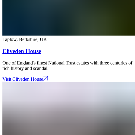
Taplow, Berkshire​​​​‌ ‍ ​‍​‍‌‍ ‌ ​‍‌‍‍‌‌‍‌ ‌‍‍‌‌‍ ‍​‍​‍​ ‍‍​‍​‍‌ ​ ‌‍​‌‌‍ ‍‌‍‍‌‌ ‌​‌ ‍‌​‍ ‍‌‍‍‌‌‍ ​‍​‍​‍ ​​‍​‍‌‍‍​‌ ​‍‌‍‌‌‌‍‌‍​‍​‍​ ‍‍​‍​‍‌‍‍​‌ ‌​‌ ‌​‌ ​​‌ ​ ​ ‍‍​‍ ​‍ ‌‍ ​​‍ ‌‌‍​‌‌‍ ‍‌‍‌​​‍ ‌‌ ​‍​‍ ‌‌‍‍​‌‍ ‌ ‌​‌‍‌‌‌‍ ​‌ ​ ​‍ ‌‌ ​ ‌ ‌​‌ ‌‌‌‍‌​‌‍‍‌‌‍ ​‍ ‍‌ ‌‍‌‍‌‌‌ ​‍‌‍​ ‌‍‌‌‌‍ ​​‍ ‍‌‍​‌‌ ​​‌ ​​​‍ ‌‍‍‌‌‍ ‍‌ ‌​‌‍‌‌‌‍ ‍‌ ‌​​‍ ‌‍‌‌‌‍‌​‌‍‍‌‌ ‌​​‍ ‌‍ ‌‌‍ ‌‍‌​‌‍‌‌​ ‌‌ ​​‌ ​‍‌‍‌‌‌ ​ ‌‍‌‌‌‍ ‍‌ ‌​‌‍​‌‌ ‌​‌‍‍‌‌‍ ‌‍ ‍​ ‍ ‌‍‍‌‌‍‌​​ ‌​ ​‍​ ‌ ​ ​‌​ ‍‌​ ‌​‌‍​ ​ ‌‌​ ‌ ​‍ ‌‌‍​‌‌‍​‌‌‍​‌​ ​ ​‍ ‌​ ‌​​ ‌‌​ ‌‌‌‍‌​​‍ ‌‌‍​‌​ ‍​​ ‌‍‌‍‌‍​‍ ‌‌‍‌‍‌‍​ ‌‍​‍​ ‍‌​ ‌ ​ ‌​​ ‌‌​ ‌‌‌‍​‍​ ​ ​ ​‌​ ​ ​ ‍ ‌ ‌​‌ ‍‌‌ ​​‌‍‌‌​ ‌‌‍‍​‌‍ ‌ ‌​‌‍‌‌‌‍ ​​ ‍ ‌ ​​‌‍​‌‌ ‌​‌‍‍​​ ‌‌‍ ​‌‍ ‌‍​ ‌‍​‌‌ ‌​‌‍‍‌‌‍ ‌‍ ‍​ ‌‍​‍‌‍​‌‌ ​ ‌‍‌‌‌‌‌‌‌ ​‍‌‍ ​​ ‌‌‍‍​‌ ‌​‌ ‌​‌ ​​‌ ​ ​‍‌‌​ ​ ‌​​‌​‍‌‌​ ​‍‌​‌‍​‍‌‌​ ​‍‌​‌‍‌‍ ​​‍ ‌‌‍​‌‌‍ ‍‌‍‌​​‍ ‌‌ ​‍​‍ ‌‌‍‍​‌‍ ‌ ‌​‌‍‌‌‌‍ ​‌ ​ ​‍ ‌‌ ​ ‌ ‌​‌ ‌‌‌‍‌​‌‍‍‌‌‍ ​‍ ‍‌ ‌‍‌‍‌‌‌ ​‍‌‍​ ‌‍‌‌‌‍ ​​‍ ‍‌‍​‌‌ ​​‌ ​​​‍‌‍‌‍‍‌‌‍‌​​ ‌​ ​‍​ ‌ ​ ​‌​ ‍‌​ ‌​‌‍​ ​ ‌‌​ ‌ ​‍ ‌‌‍​‌‌‍​‌‌‍​‌​ ​ ​‍ ‌​ ‌​​ ‌‌​ ‌‌‌‍‌​​‍ ‌‌‍​‌​ ‍​​ ‌‍‌‍‌‍​‍ ‌‌‍‌‍‌‍​ ‌‍​‍​ ‍‌​ ‌ ​ ‌​​ ‌‌​ ‌‌‌‍​‍​ ​ ​ ​‌​ ​ ​‍‌‍‌ ‌​‌ ‍‌‌ ​​‌‍‌‌​ ‌‌‍‍​‌‍ ‌ ‌​‌‍‌‌‌‍ ​​‍‌‍‌ ​​‌‍​‌‌ ‌​‌‍‍​​ ‌‌‍ ​‌‍ ‌‍​ ‌‍​‌‌ ‌​‌‍‍‌‌‍ ‌‍ ‍​‍‌‍‌ ​​‌‍‌‌‌ ​‍‌ ​ ‌ ​​‌‍‌‌‌‍​ ‌ ‌​‌‍‍‌‌ ‌‍‌‍‌‌​ ‌‌ ​​‌ ‌‌‌‍​‍‌‍ ​‌‍‍‌‌ ​ ‌‍‍​‌‍‌‌‌‍‌​​‍​‍‌ ‌
,
UK​​​​‌ ‍ ​‍​‍‌‍ ‌ ​‍‌‍‍‌‌‍‌ ‌‍‍‌‌‍ ‍​‍​‍​ ‍‍​‍​‍‌ ​ ‌‍​‌‌‍ ‍‌‍‍‌‌ ‌​‌ ‍‌​‍ ‍‌‍‍‌‌‍ ​‍​‍​‍ ​​‍​‍‌‍‍​‌ ​‍‌‍‌‌‌‍‌‍​‍​‍​ ‍‍​‍​‍‌‍‍​‌ ‌​‌ ‌​‌ ​​‌ ​ ​ ‍‍​‍ ​‍ ‌‍ ​​‍ ‌‌‍​‌‌‍ ‍‌‍‌​​‍ ‌‌ ​‍​‍ ‌‌‍‍​‌‍ ‌ ‌​‌‍‌‌‌‍ ​‌ ​ ​‍ ‌‌ ​ ‌ ‌​‌ ‌‌‌‍‌​‌‍‍‌‌‍ ​‍ ‍‌ ‌‍‌‍‌‌‌ ​‍‌‍​ ‌‍‌‌‌‍ ​​‍ ‍‌‍​‌‌ ​​‌ ​​​‍ ‌‍‍‌‌‍ ‍‌ ‌​‌‍‌‌‌‍ ‍‌ ‌​​‍ ‌‍‌‌‌‍‌​‌‍‍‌‌ ‌​​‍ ‌‍ ‌‌‍ ‌‍‌​‌‍‌‌​ ‌‌ ​​‌ ​‍‌‍‌‌‌ ​ ‌‍‌‌‌‍ ‍‌ ‌​‌‍​‌‌ ‌​‌‍‍‌‌‍ ‌‍ ‍​ ‍ ‌‍‍‌‌‍‌​​ ‌​ ​‌​ ‌ ​ ​‌​ ​​​ ​‌‌‍‌‍‌‍​ ​ ​​​‍ ‌​ ‍​‌‍‌‌‌‍‌​‌‍‌​​‍ ‌​ ‌​‌‍‌‌​ ​‍​ ‌​​‍ ‌​ ‍‌​ ‌​​ ‌​‌‍​ ​‍ ‌​ ​​‌‍‌‍‌‍​ ‌‍‌‍‌‍​‍​ ‌‌​ ‍​‌‍​‌​ ​​‌‍​‌​ ‌‍​ ​​​ ‍ ‌ ‌​‌ ‍‌‌ ​​‌‍‌‌​ ‌‌‍​ ‌‍ ‌ ‌‌‌‍ ‍‌ ‌​‌ ​‍‌ ‍‌​ ‍ ‌ ​​‌‍​‌‌ ‌​‌‍‍​​ ‌‌ ‌​‌‍‍‌‌ ‌​‌‍ ​‌‍‌‌​ ‌‍​‍‌‍​‌‌ ​ ‌‍‌‌‌‌‌‌‌ ​‍‌‍ ​​ ‌‌‍‍​‌ ‌​‌ ‌​‌ ​​‌ ​ ​‍‌‌​ ​ ‌​​‌​‍‌‌​ ​‍‌​‌‍​‍‌‌​ ​‍‌​‌‍‌‍ ​​‍ ‌‌‍​‌‌‍ ‍‌‍‌​​‍ ‌‌ ​‍​‍ ‌‌‍‍​‌‍ ‌ ‌​‌‍‌‌‌‍ ​‌ ​ ​‍ ‌‌ ​ ‌ ‌​‌ ‌‌‌‍‌​‌‍‍‌‌‍ ​‍ ‍‌ ‌‍‌‍‌‌‌ ​‍‌‍​ ‌‍‌‌‌‍ ​​‍ ‍‌‍​‌‌ ​​‌ ​​​‍‌‍‌‍‍‌‌‍‌​​ ‌​ ​‌​ ‌ ​ ​‌​ ​​​ ​‌‌‍‌‍‌‍​ ​ ​​​‍ ‌​ ‍​‌‍‌‌‌‍‌​‌‍‌​​‍ ‌​ ‌​‌‍‌‌​ ​‍​ ‌​​‍ ‌​ ‍‌​ ‌​​ ‌​‌‍​ ​‍ ‌​ ​​‌‍‌‍‌‍​ ‌‍‌‍‌‍​‍​ ‌‌​ ‍​‌‍​‌​ ​​‌‍​‌​ ‌‍​ ​​​‍‌‍‌ ‌​‌ ‍‌‌ ​​‌‍‌‌​ ‌‌‍​ ‌‍ ‌ ‌‌‌‍ ‍‌ ‌​‌ ​‍‌ ‍‌​‍‌‍‌ ​​‌‍​‌‌ ‌​‌‍‍​​ ‌‌ ‌​‌‍‍‌‌ ‌​‌‍ ​‌‍‌‌​‍‌‍‌ ​​‌‍‌‌‌ ​‍‌ ​ ‌ ​​‌‍‌‌‌‍​ ‌ ‌​‌‍‍‌‌ ‌‍‌‍‌‌​ ‌‌ ​​‌ ‌‌‌‍​‍‌‍ ​‌‍‍‌‌ ​ ‌‍‍​‌‍‌‌‌‍‌​​‍​‍‌ ‌
Cliveden House​​​​‌ ‍ ​‍​‍‌‍ ‌ ​‍‌‍‍‌‌‍‌ ‌‍‍‌‌‍ ‍​‍​‍​ ‍‍​‍​‍‌ ​ ‌‍​‌‌‍ ‍‌‍‍‌‌ ‌​‌ ‍‌​‍ ‍‌‍‍‌‌‍ ​‍​‍​‍ ​​‍​‍‌‍‍​‌ ​‍‌‍‌‌‌‍‌‍​‍​‍​ ‍‍​‍​‍‌‍‍​‌ ‌​‌ ‌​‌ ​​‌ ​ ​ ‍‍​‍ ​‍ ‌‍ ​​‍ ‌‌‍​‌‌‍ ‍‌‍‌​​‍ ‌‌ ​‍​‍ ‌‌‍‍​‌‍ ‌ ‌​‌‍‌‌‌‍ ​‌ ​ ​‍ ‌‌ ​ ‌ ‌​‌ ‌‌‌‍‌​‌‍‍‌‌‍ ​‍ ‍‌ ‌‍‌‍‌‌‌ ​‍‌‍​ ‌‍‌‌‌‍ ​​‍ ‍‌‍​‌‌ ​​‌ ​​​‍ ‌‍‍‌‌‍ ‍‌ ‌​‌‍‌‌‌‍ ‍‌ ‌​​‍ ‌‍‌‌‌‍‌​‌‍‍‌‌ ‌​​‍ ‌‍ ‌‌‍ ‌‍‌​‌‍‌‌​ ‌‌ ​​‌ ​‍‌‍‌‌‌ ​ ‌‍‌‌‌‍ ‍‌ ‌​‌‍​‌‌ ‌​‌‍‍‌‌‍ ‌‍ ‍​ ‍ ‌‍‍‌‌‍‌​​ ‌​ ​‍​ ‌ ​ ​‌​ ‍‌​ ‌​‌‍​ ​ ‌‌​ ‌ ​‍ ‌‌‍​‌‌‍​‌‌‍​‌​ ​ ​‍ ‌​ ‌​​ ‌‌​ ‌‌‌‍‌​​‍ ‌‌‍​‌​ ‍​​ ‌‍‌‍‌‍​‍ ‌‌‍‌‍‌‍​ ‌‍​‍​ ‍‌​ ‌ ​ ‌​​ ‌‌​ ‌‌‌‍​‍​ ​ ​ ​‌​ ​ ​ ‍ ‌ ‌​‌ ‍‌‌ ​​‌‍‌‌​ ‌‌‍‍​‌‍ ‌ ‌​‌‍‌‌‌‍ ​​ ‍ ‌ ​​‌‍​‌‌ ‌​‌‍‍​​ ‌‌ ‌​‌‍‍‌‌ ‌​‌‍ ​‌‍‌‌​ ‌‍​‍‌‍​‌‌ ​ ‌‍‌‌‌‌‌‌‌ ​‍‌‍ ​​ ‌‌‍‍​‌ ‌​‌ ‌​‌ ​​‌ ​ ​‍‌‌​ ​ ‌​​‌​‍‌‌​ ​‍‌​‌‍​‍‌‌​ ​‍‌​‌‍‌‍ ​​‍ ‌‌‍​‌‌‍ ‍‌‍‌​​‍ ‌‌ ​‍​‍ ‌‌‍‍​‌‍ ‌ ‌​‌‍‌‌‌‍ ​‌ ​ ​‍ ‌‌ ​ ‌ ‌​‌ ‌‌‌‍‌​‌‍‍‌‌‍ ​‍ ‍‌ ‌‍‌‍‌‌‌ ​‍‌‍​ ‌‍‌‌‌‍ ​​‍ ‍‌‍​‌‌ ​​‌ ​​​‍‌‍‌‍‍‌‌‍‌​​ ‌​ ​‍​ ‌ ​ ​‌​ ‍‌​ ‌​‌‍​ ​ ‌‌​ ‌ ​‍ ‌‌‍​‌‌‍​‌‌‍​‌​ ​ ​‍ ‌​ ‌​​ ‌‌​ ‌‌‌‍‌​​‍ ‌‌‍​‌​ ‍​​ ‌‍‌‍‌‍​‍ ‌‌‍‌‍‌‍​ ‌‍​‍​ ‍‌​ ‌ ​ ‌​​ ‌‌​ ‌‌‌‍​‍​ ​ ​ ​‌​ ​ ​‍‌‍‌ ‌​‌ ‍‌‌ ​​‌‍‌‌​ ‌‌‍‍​‌‍ ‌ ‌​‌‍‌‌‌‍ ​​‍‌‍‌ ​​‌‍​‌‌ ‌​‌‍‍​​ ‌‌ ‌​‌‍‍‌‌ ‌​‌‍ ​‌‍‌‌​‍‌‍‌ ​​‌‍‌‌‌ ​‍‌ ​ ‌ ​​‌‍‌‌‌‍​ ‌ ‌​‌‍‍‌‌ ‌‍‌‍‌‌​ ‌‌ ​​‌ ‌‌‌‍​‍‌‍ ​‌‍‍‌‌ ​ ‌‍‍​‌‍‌‌‌‍‌​​‍​‍‌ ‌
One of England's finest National Trust estates with three centuries of
rich history and scandal.​​​​‌ ‍ ​‍​‍‌‍ ‌ ​‍‌‍‍‌‌‍‌ ‌‍‍‌‌‍ ‍​‍​‍​ ‍‍​‍​‍‌ ​ ‌‍​‌‌‍ ‍‌‍‍‌‌ ‌​‌ ‍‌​‍ ‍‌‍‍‌‌‍ ​‍​‍​‍ ​​‍​‍‌‍‍​‌ ​‍‌‍‌‌‌‍‌‍​‍​‍​ ‍‍​‍​‍‌‍‍​‌ ‌​‌ ‌​‌ ​​‌ ​ ​ ‍‍​‍ ​‍ ‌‍ ​​‍ ‌‌‍​‌‌‍ ‍‌‍‌​​‍ ‌‌ ​‍​‍ ‌‌‍‍​‌‍ ‌ ‌​‌‍‌‌‌‍ ​‌ ​ ​‍ ‌‌ ​ ‌ ‌​‌ ‌‌‌‍‌​‌‍‍‌‌‍ ​‍ ‍‌ ‌‍‌‍‌‌‌ ​‍‌‍​ ‌‍‌‌‌‍ ​​‍ ‍‌‍​‌‌ ​​‌ ​​​‍ ‌‍‍‌‌‍ ‍‌ ‌​‌‍‌‌‌‍ ‍‌ ‌​​‍ ‌‍‌‌‌‍‌​‌‍‍‌‌ ‌​​‍ ‌‍ ‌‌‍ ‌‍‌​‌‍‌‌​ ‌‌ ​​‌ ​‍‌‍‌‌‌ ​ ‌‍‌‌‌‍ ‍‌ ‌​‌‍​‌‌ ‌​‌‍‍‌‌‍ ‌‍ ‍​ ‍ ‌‍‍‌‌‍‌​​ ‌​ ​‍​ ‌ ​ ​‌​ ‍‌​ ‌​‌‍​ ​ ‌‌​ ‌ ​‍ ‌‌‍​‌‌‍​‌‌‍​‌​ ​ ​‍ ‌​ ‌​​ ‌‌​ ‌‌‌‍‌​​‍ ‌‌‍​‌​ ‍​​ ‌‍‌‍‌‍​‍ ‌‌‍‌‍‌‍​ ‌‍​‍​ ‍‌​ ‌ ​ ‌​​ ‌‌​ ‌‌‌‍​‍​ ​ ​ ​‌​ ​ ​ ‍ ‌ ‌​‌ ‍‌‌ ​​‌‍‌‌​ ‌‌‍‍​‌‍ ‌ ‌​‌‍‌‌‌‍ ​​ ‍ ‌ ​​‌‍​‌‌ ‌​‌‍‍​​ ‌‌‍‌‌‌ ‍​‌‍​ ‌‍‌‌‌ ​‍‌ ​​‌ ‌​​ ‌‍​‍‌‍​‌‌ ​ ‌‍‌‌‌‌‌‌‌ ​‍‌‍ ​​ ‌‌‍‍​‌ ‌​‌ ‌​‌ ​​‌ ​ ​‍‌‌​ ​ ‌​​‌​‍‌‌​ ​‍‌​‌‍​‍‌‌​ ​‍‌​‌‍‌‍ ​​‍ ‌‌‍​‌‌‍ ‍‌‍‌​​‍ ‌‌ ​‍​‍ ‌‌‍‍​‌‍ ‌ ‌​‌‍‌‌‌‍ ​‌ ​ ​‍ ‌‌ ​ ‌ ‌​‌ ‌‌‌‍‌​‌‍‍‌‌‍ ​‍ ‍‌ ‌‍‌‍‌‌‌ ​‍‌‍​ ‌‍‌‌‌‍ ​​‍ ‍‌‍​‌‌ ​​‌ ​​​‍‌‍‌‍‍‌‌‍‌​​ ‌​ ​‍​ ‌ ​ ​‌​ ‍‌​ ‌​‌‍​ ​ ‌‌​ ‌ ​‍ ‌‌‍​‌‌‍​‌‌‍​‌​ ​ ​‍ ‌​ ‌​​ ‌‌​ ‌‌‌‍‌​​‍ ‌‌‍​‌​ ‍​​ ‌‍‌‍‌‍​‍ ‌‌‍‌‍‌‍​ ‌‍​‍​ ‍‌​ ‌ ​ ‌​​ ‌‌​ ‌‌‌‍​‍​ ​ ​ ​‌​ ​ ​‍‌‍‌ ‌​‌ ‍‌‌ ​​‌‍‌‌​ ‌‌‍‍​‌‍ ‌ ‌​‌‍‌‌‌‍ ​​‍‌‍‌ ​​‌‍​‌‌ ‌​‌‍‍​​ ‌‌‍‌‌‌ ‍​‌‍​ ‌‍‌‌‌ ​‍‌ ​​‌ ‌​​‍‌‍‌ ​​‌‍‌‌‌ ​‍‌ ​ ‌ ​​‌‍‌‌‌‍​ ‌ ‌​‌‍‍‌‌ ‌‍‌‍‌‌​ ‌‌ ​​‌ ‌‌‌‍​‍‌‍ ​‌‍‍‌‌ ​ ‌‍‍​‌‍‌‌‌‍‌​​‍​‍‌ ‌
Visit Cliveden House​​​​‌ ‍ ​‍​‍‌‍ ‌ ​‍‌‍‍‌‌‍‌ ‌‍‍‌‌‍ ‍​‍​‍​ ‍‍​‍​‍‌ ​ ‌‍​‌‌‍ ‍‌‍‍‌‌ ‌​‌ ‍‌​‍ ‍‌‍‍‌‌‍ ​‍​‍​‍ ​​‍​‍‌‍‍​‌ ​‍‌‍‌‌‌‍‌‍​‍​‍​ ‍‍​‍​‍‌‍‍​‌ ‌​‌ ‌​‌ ​​‌ ​ ​ ‍‍​‍ ​‍ ‌‍ ​​‍ ‌‌‍​‌‌‍ ‍‌‍‌​​‍ ‌‌ ​‍​‍ ‌‌‍‍​‌‍ ‌ ‌​‌‍‌‌‌‍ ​‌ ​ ​‍ ‌‌ ​ ‌ ‌​‌ ‌‌‌‍‌​‌‍‍‌‌‍ ​‍ ‍‌ ‌‍‌‍‌‌‌ ​‍‌‍​ ‌‍‌‌‌‍ ​​‍ ‍‌‍​‌‌ ​​‌ ​​​‍ ‌‍‍‌‌‍ ‍‌ ‌​‌‍‌‌‌‍ ‍‌ ‌​​‍ ‌‍‌‌‌‍‌​‌‍‍‌‌ ‌​​‍ ‌‍ ‌‌‍ ‌‍‌​‌‍‌‌​ ‌‌ ​​‌ ​‍‌‍‌‌‌ ​ ‌‍‌‌‌‍ ‍‌ ‌​‌‍​‌‌ ‌​‌‍‍‌‌‍ ‌‍ ‍​ ‍ ‌‍‍‌‌‍‌​​ ‌​ ​‍​ ‌ ​ ​‌​ ‍‌​ ‌​‌‍​ ​ ‌‌​ ‌ ​‍ ‌‌‍​‌‌‍​‌‌‍​‌​ ​ ​‍ ‌​ ‌​​ ‌‌​ ‌‌‌‍‌​​‍ ‌‌‍​‌​ ‍​​ ‌‍‌‍‌‍​‍ ‌‌‍‌‍‌‍​ ‌‍​‍​ ‍‌​ ‌ ​ ‌​​ ‌‌​ ‌‌‌‍​‍​ ​ ​ ​‌​ ​ ​ ‍ ‌ ‌​‌ ‍‌‌ ​​‌‍‌‌​ ‌‌‍‍​‌‍ ‌ ‌​‌‍‌‌‌‍ ​​ ‍ ‌ ​​‌‍​‌‌ ‌​‌‍‍​​ ‌‌ ‌ ‌‍‌‌‌‍​‍‌ ​ ‌‍‍‌‌ ‌​‌‍‌‌‌​​ ‌ ‌​‌‍​‌​‍ ‍‌‍ ​‌‍​‌‌‍​‍‌‍‌‌‌‍ ​​ ‌‍​‍‌‍​‌‌ ​ ‌‍‌‌‌‌‌‌‌ ​‍‌‍ ​​ ‌‌‍‍​‌ ‌​‌ ‌​‌ ​​‌ ​ ​‍‌‌​ ​ ‌​​‌​‍‌‌​ ​‍‌​‌‍​‍‌‌​ ​‍‌​‌‍‌‍ ​​‍ ‌‌‍​‌‌‍ ‍‌‍‌​​‍ ‌‌ ​‍​‍ ‌‌‍‍​‌‍ ‌ ‌​‌‍‌‌‌‍ ​‌ ​ ​‍ ‌‌ ​ ‌ ‌​‌ ‌‌‌‍‌​‌‍‍‌‌‍ ​‍ ‍‌ ‌‍‌‍‌‌‌ ​‍‌‍​ ‌‍‌‌‌‍ ​​‍ ‍‌‍​‌‌ ​​‌ ​​​‍‌‍‌‍‍‌‌‍‌​​ ‌​ ​‍​ ‌ ​ ​‌​ ‍‌​ ‌​‌‍​ ​ ‌‌​ ‌ ​‍ ‌‌‍​‌‌‍​‌‌‍​‌​ ​ ​‍ ‌​ ‌​​ ‌‌​ ‌‌‌‍‌​​‍ ‌‌‍​‌​ ‍​​ ‌‍‌‍‌‍​‍ ‌‌‍‌‍‌‍​ ‌‍​‍​ ‍‌​ ‌ ​ ‌​​ ‌‌​ ‌‌‌‍​‍​ ​ ​ ​‌​ ​ ​‍‌‍‌ ‌​‌ ‍‌‌ ​​‌‍‌‌​ ‌‌‍‍​‌‍ ‌ ‌​‌‍‌‌‌‍ ​​‍‌‍‌ ​​‌‍​‌‌ ‌​‌‍‍​​ ‌‌ ‌ ‌‍‌‌‌‍​‍‌ ​ ‌‍‍‌‌ ‌​‌‍‌‌‌​​ ‌ ‌​‌‍​‌​‍ ‍‌‍ ​‌‍​‌‌‍​‍‌‍‌‌‌‍ ​​‍‌‍‌ ​​‌‍‌‌‌ ​‍‌ ​ ‌ ​​‌‍‌‌‌‍​ ‌ ‌​‌‍‍‌‌ ‌‍‌‍‌‌​ ‌‌ ​​‌ ‌‌‌‍​‍‌‍ ​‌‍‍‌‌ ​ ‌‍‍​‌‍‌‌‌‍‌​​‍​‍‌ ‌