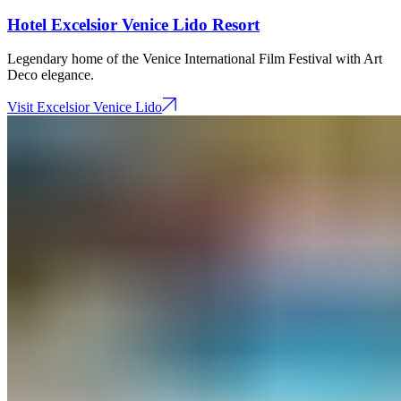
Hotel Excelsior Venice Lido Resort​​​​‌ ‍ ​‍​‍‌‍ ‌ ​‍‌‍‍‌‌‍‌ ‌‍‍‌‌‍ ‍​‍​‍​ ‍‍​‍​‍‌ ​ ‌‍​‌‌‍ ‍‌‍‍‌‌ ‌​‌ ‍‌​‍ ‍‌‍‍‌‌‍ ​‍​‍​‍ ​​‍​‍‌‍‍​‌ ​‍‌‍‌‌‌‍‌‍​‍​‍​ ‍‍​‍​‍‌‍‍​‌ ‌​‌ ‌​‌ ​​‌ ​ ​ ‍‍​‍ ​‍ ‌‍ ​​‍ ‌‌‍​‌‌‍ ‍‌‍‌​​‍ ‌‌ ​‍​‍ ‌‌‍‍​‌‍ ‌ ‌​‌‍‌‌‌‍ ​‌ ​ ​‍ ‌‌ ​ ‌ ‌​‌ ‌‌‌‍‌​‌‍‍‌‌‍ ​‍ ‍‌ ‌‍‌‍‌‌‌ ​‍‌‍​ ‌‍‌‌‌‍ ​​‍ ‍‌‍​‌‌ ​​‌ ​​​‍ ‌‍‍‌‌‍ ‍‌ ‌​‌‍‌‌‌‍ ‍‌ ‌​​‍ ‌‍‌‌‌‍‌​‌‍‍‌‌ ‌​​‍ ‌‍ ‌‌‍ ‌‍‌​‌‍‌‌​ ‌‌ ​​‌ ​‍‌‍‌‌‌ ​ ‌‍‌‌‌‍ ‍‌ ‌​‌‍​‌‌ ‌​‌‍‍‌‌‍ ‌‍ ‍​ ‍ ‌‍‍‌‌‍‌​​ ‌​ ‌‍‌‍‌‌​ ‍​​ ‌‌​ ‌ ​ ​‍​ ‌‍‌‍​ ​‍ ‌​ ​ ​ ‌‍‌‍‌‍​ ​‌​‍ ‌​ ‌​​ ‌‌​ ​‌​ ​ ​‍ ‌​ ‍​​ ‍​‌‍‌​​ ​‌​‍ ‌‌‍‌‍​ ‌​​ ​​‌‍​ ​ ​‌​ ‌‍​ ​ ‌‍​ ​ ‍‌‌‍‌​‌‍​‍​ ‌ ​ ‍ ‌ ‌​‌ ‍‌‌ ​​‌‍‌‌​ ‌‌‍‍​‌‍ ‌ ‌​‌‍‌‌‌‍ ​​ ‍ ‌ ​​‌‍​‌‌ ‌​‌‍‍​​ ‌‌ ‌​‌‍‍‌‌ ‌​‌‍ ​‌‍‌‌​ ‌‍​‍‌‍​‌‌ ​ ‌‍‌‌‌‌‌‌‌ ​‍‌‍ ​​ ‌‌‍‍​‌ ‌​‌ ‌​‌ ​​‌ ​ ​‍‌‌​ ​ ‌​​‌​‍‌‌​ ​‍‌​‌‍​‍‌‌​ ​‍‌​‌‍‌‍ ​​‍ ‌‌‍​‌‌‍ ‍‌‍‌​​‍ ‌‌ ​‍​‍ ‌‌‍‍​‌‍ ‌ ‌​‌‍‌‌‌‍ ​‌ ​ ​‍ ‌‌ ​ ‌ ‌​‌ ‌‌‌‍‌​‌‍‍‌‌‍ ​‍ ‍‌ ‌‍‌‍‌‌‌ ​‍‌‍​ ‌‍‌‌‌‍ ​​‍ ‍‌‍​‌‌ ​​‌ ​​​‍‌‍‌‍‍‌‌‍‌​​ ‌​ ‌‍‌‍‌‌​ ‍​​ ‌‌​ ‌ ​ ​‍​ ‌‍‌‍​ ​‍ ‌​ ​ ​ ‌‍‌‍‌‍​ ​‌​‍ ‌​ ‌​​ ‌‌​ ​‌​ ​ ​‍ ‌​ ‍​​ ‍​‌‍‌​​ ​‌​‍ ‌‌‍‌‍​ ‌​​ ​​‌‍​ ​ ​‌​ ‌‍​ ​ ‌‍​ ​ ‍‌‌‍‌​‌‍​‍​ ‌ ​‍‌‍‌ ‌​‌ ‍‌‌ ​​‌‍‌‌​ ‌‌‍‍​‌‍ ‌ ‌​‌‍‌‌‌‍ ​​‍‌‍‌ ​​‌‍​‌‌ ‌​‌‍‍​​ ‌‌ ‌​‌‍‍‌‌ ‌​‌‍ ​‌‍‌‌​‍‌‍‌ ​​‌‍‌‌‌ ​‍‌ ​ ‌ ​​‌‍‌‌‌‍​ ‌ ‌​‌‍‍‌‌ ‌‍‌‍‌‌​ ‌‌ ​​‌ ‌‌‌‍​‍‌‍ ​‌‍‍‌‌ ​ ‌‍‍​‌‍‌‌‌‍‌​​‍​‍‌ ‌
Legendary home of the Venice International Film Festival with Art
Deco elegance.​​​​‌ ‍ ​‍​‍‌‍ ‌ ​‍‌‍‍‌‌‍‌ ‌‍‍‌‌‍ ‍​‍​‍​ ‍‍​‍​‍‌ ​ ‌‍​‌‌‍ ‍‌‍‍‌‌ ‌​‌ ‍‌​‍ ‍‌‍‍‌‌‍ ​‍​‍​‍ ​​‍​‍‌‍‍​‌ ​‍‌‍‌‌‌‍‌‍​‍​‍​ ‍‍​‍​‍‌‍‍​‌ ‌​‌ ‌​‌ ​​‌ ​ ​ ‍‍​‍ ​‍ ‌‍ ​​‍ ‌‌‍​‌‌‍ ‍‌‍‌​​‍ ‌‌ ​‍​‍ ‌‌‍‍​‌‍ ‌ ‌​‌‍‌‌‌‍ ​‌ ​ ​‍ ‌‌ ​ ‌ ‌​‌ ‌‌‌‍‌​‌‍‍‌‌‍ ​‍ ‍‌ ‌‍‌‍‌‌‌ ​‍‌‍​ ‌‍‌‌‌‍ ​​‍ ‍‌‍​‌‌ ​​‌ ​​​‍ ‌‍‍‌‌‍ ‍‌ ‌​‌‍‌‌‌‍ ‍‌ ‌​​‍ ‌‍‌‌‌‍‌​‌‍‍‌‌ ‌​​‍ ‌‍ ‌‌‍ ‌‍‌​‌‍‌‌​ ‌‌ ​​‌ ​‍‌‍‌‌‌ ​ ‌‍‌‌‌‍ ‍‌ ‌​‌‍​‌‌ ‌​‌‍‍‌‌‍ ‌‍ ‍​ ‍ ‌‍‍‌‌‍‌​​ ‌​ ‌‍‌‍‌‌​ ‍​​ ‌‌​ ‌ ​ ​‍​ ‌‍‌‍​ ​‍ ‌​ ​ ​ ‌‍‌‍‌‍​ ​‌​‍ ‌​ ‌​​ ‌‌​ ​‌​ ​ ​‍ ‌​ ‍​​ ‍​‌‍‌​​ ​‌​‍ ‌‌‍‌‍​ ‌​​ ​​‌‍​ ​ ​‌​ ‌‍​ ​ ‌‍​ ​ ‍‌‌‍‌​‌‍​‍​ ‌ ​ ‍ ‌ ‌​‌ ‍‌‌ ​​‌‍‌‌​ ‌‌‍‍​‌‍ ‌ ‌​‌‍‌‌‌‍ ​​ ‍ ‌ ​​‌‍​‌‌ ‌​‌‍‍​​ ‌‌‍‌‌‌ ‍​‌‍​ ‌‍‌‌‌ ​‍‌ ​​‌ ‌​​ ‌‍​‍‌‍​‌‌ ​ ‌‍‌‌‌‌‌‌‌ ​‍‌‍ ​​ ‌‌‍‍​‌ ‌​‌ ‌​‌ ​​‌ ​ ​‍‌‌​ ​ ‌​​‌​‍‌‌​ ​‍‌​‌‍​‍‌‌​ ​‍‌​‌‍‌‍ ​​‍ ‌‌‍​‌‌‍ ‍‌‍‌​​‍ ‌‌ ​‍​‍ ‌‌‍‍​‌‍ ‌ ‌​‌‍‌‌‌‍ ​‌ ​ ​‍ ‌‌ ​ ‌ ‌​‌ ‌‌‌‍‌​‌‍‍‌‌‍ ​‍ ‍‌ ‌‍‌‍‌‌‌ ​‍‌‍​ ‌‍‌‌‌‍ ​​‍ ‍‌‍​‌‌ ​​‌ ​​​‍‌‍‌‍‍‌‌‍‌​​ ‌​ ‌‍‌‍‌‌​ ‍​​ ‌‌​ ‌ ​ ​‍​ ‌‍‌‍​ ​‍ ‌​ ​ ​ ‌‍‌‍‌‍​ ​‌​‍ ‌​ ‌​​ ‌‌​ ​‌​ ​ ​‍ ‌​ ‍​​ ‍​‌‍‌​​ ​‌​‍ ‌‌‍‌‍​ ‌​​ ​​‌‍​ ​ ​‌​ ‌‍​ ​ ‌‍​ ​ ‍‌‌‍‌​‌‍​‍​ ‌ ​‍‌‍‌ ‌​‌ ‍‌‌ ​​‌‍‌‌​ ‌‌‍‍​‌‍ ‌ ‌​‌‍‌‌‌‍ ​​‍‌‍‌ ​​‌‍​‌‌ ‌​‌‍‍​​ ‌‌‍‌‌‌ ‍​‌‍​ ‌‍‌‌‌ ​‍‌ ​​‌ ‌​​‍‌‍‌ ​​‌‍‌‌‌ ​‍‌ ​ ‌ ​​‌‍‌‌‌‍​ ‌ ‌​‌‍‍‌‌ ‌‍‌‍‌‌​ ‌‌ ​​‌ ‌‌‌‍​‍‌‍ ​‌‍‍‌‌ ​ ‌‍‍​‌‍‌‌‌‍‌​​‍​‍‌ ‌
Visit Excelsior Venice Lido​​​​‌ ‍ ​‍​‍‌‍ ‌ ​‍‌‍‍‌‌‍‌ ‌‍‍‌‌‍ ‍​‍​‍​ ‍‍​‍​‍‌ ​ ‌‍​‌‌‍ ‍‌‍‍‌‌ ‌​‌ ‍‌​‍ ‍‌‍‍‌‌‍ ​‍​‍​‍ ​​‍​‍‌‍‍​‌ ​‍‌‍‌‌‌‍‌‍​‍​‍​ ‍‍​‍​‍‌‍‍​‌ ‌​‌ ‌​‌ ​​‌ ​ ​ ‍‍​‍ ​‍ ‌‍ ​​‍ ‌‌‍​‌‌‍ ‍‌‍‌​​‍ ‌‌ ​‍​‍ ‌‌‍‍​‌‍ ‌ ‌​‌‍‌‌‌‍ ​‌ ​ ​‍ ‌‌ ​ ‌ ‌​‌ ‌‌‌‍‌​‌‍‍‌‌‍ ​‍ ‍‌ ‌‍‌‍‌‌‌ ​‍‌‍​ ‌‍‌‌‌‍ ​​‍ ‍‌‍​‌‌ ​​‌ ​​​‍ ‌‍‍‌‌‍ ‍‌ ‌​‌‍‌‌‌‍ ‍‌ ‌​​‍ ‌‍‌‌‌‍‌​‌‍‍‌‌ ‌​​‍ ‌‍ ‌‌‍ ‌‍‌​‌‍‌‌​ ‌‌ ​​‌ ​‍‌‍‌‌‌ ​ ‌‍‌‌‌‍ ‍‌ ‌​‌‍​‌‌ ‌​‌‍‍‌‌‍ ‌‍ ‍​ ‍ ‌‍‍‌‌‍‌​​ ‌​ ‌‍‌‍‌‌​ ‍​​ ‌‌​ ‌ ​ ​‍​ ‌‍‌‍​ ​‍ ‌​ ​ ​ ‌‍‌‍‌‍​ ​‌​‍ ‌​ ‌​​ ‌‌​ ​‌​ ​ ​‍ ‌​ ‍​​ ‍​‌‍‌​​ ​‌​‍ ‌‌‍‌‍​ ‌​​ ​​‌‍​ ​ ​‌​ ‌‍​ ​ ‌‍​ ​ ‍‌‌‍‌​‌‍​‍​ ‌ ​ ‍ ‌ ‌​‌ ‍‌‌ ​​‌‍‌‌​ ‌‌‍‍​‌‍ ‌ ‌​‌‍‌‌‌‍ ​​ ‍ ‌ ​​‌‍​‌‌ ‌​‌‍‍​​ ‌‌ ‌ ‌‍‌‌‌‍​‍‌ ​ ‌‍‍‌‌ ‌​‌‍‌‌‌​​ ‌ ‌​‌‍​‌​‍ ‍‌‍ ​‌‍​‌‌‍​‍‌‍‌‌‌‍ ​​ ‌‍​‍‌‍​‌‌ ​ ‌‍‌‌‌‌‌‌‌ ​‍‌‍ ​​ ‌‌‍‍​‌ ‌​‌ ‌​‌ ​​‌ ​ ​‍‌‌​ ​ ‌​​‌​‍‌‌​ ​‍‌​‌‍​‍‌‌​ ​‍‌​‌‍‌‍ ​​‍ ‌‌‍​‌‌‍ ‍‌‍‌​​‍ ‌‌ ​‍​‍ ‌‌‍‍​‌‍ ‌ ‌​‌‍‌‌‌‍ ​‌ ​ ​‍ ‌‌ ​ ‌ ‌​‌ ‌‌‌‍‌​‌‍‍‌‌‍ ​‍ ‍‌ ‌‍‌‍‌‌‌ ​‍‌‍​ ‌‍‌‌‌‍ ​​‍ ‍‌‍​‌‌ ​​‌ ​​​‍‌‍‌‍‍‌‌‍‌​​ ‌​ ‌‍‌‍‌‌​ ‍​​ ‌‌​ ‌ ​ ​‍​ ‌‍‌‍​ ​‍ ‌​ ​ ​ ‌‍‌‍‌‍​ ​‌​‍ ‌​ ‌​​ ‌‌​ ​‌​ ​ ​‍ ‌​ ‍​​ ‍​‌‍‌​​ ​‌​‍ ‌‌‍‌‍​ ‌​​ ​​‌‍​ ​ ​‌​ ‌‍​ ​ ‌‍​ ​ ‍‌‌‍‌​‌‍​‍​ ‌ ​‍‌‍‌ ‌​‌ ‍‌‌ ​​‌‍‌‌​ ‌‌‍‍​‌‍ ‌ ‌​‌‍‌‌‌‍ ​​‍‌‍‌ ​​‌‍​‌‌ ‌​‌‍‍​​ ‌‌ ‌ ‌‍‌‌‌‍​‍‌ ​ ‌‍‍‌‌ ‌​‌‍‌‌‌​​ ‌ ‌​‌‍​‌​‍ ‍‌‍ ​‌‍​‌‌‍​‍‌‍‌‌‌‍ ​​‍‌‍‌ ​​‌‍‌‌‌ ​‍‌ ​ ‌ ​​‌‍‌‌‌‍​ ‌ ‌​‌‍‍‌‌ ‌‍‌‍‌‌​ ‌‌ ​​‌ ‌‌‌‍​‍‌‍ ​‌‍‍‌‌ ​ ‌‍‍​‌‍‌‌‌‍‌​​‍​‍‌ ‌