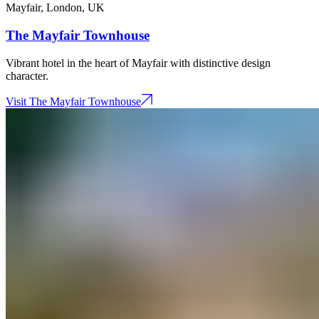
Mayfair, London​​​​‌ ‍ ​‍​‍‌‍ ‌ ​‍‌‍‍‌‌‍‌ ‌‍‍‌‌‍ ‍​‍​‍​ ‍‍​‍​‍‌ ​ ‌‍​‌‌‍ ‍‌‍‍‌‌ ‌​‌ ‍‌​‍ ‍‌‍‍‌‌‍ ​‍​‍​‍ ​​‍​‍‌‍‍​‌ ​‍‌‍‌‌‌‍‌‍​‍​‍​ ‍‍​‍​‍‌‍‍​‌ ‌​‌ ‌​‌ ​​‌ ​ ​ ‍‍​‍ ​‍ ‌‍ ​​‍ ‌‌‍​‌‌‍ ‍‌‍‌​​‍ ‌‌ ​‍​‍ ‌‌‍‍​‌‍ ‌ ‌​‌‍‌‌‌‍ ​‌ ​ ​‍ ‌‌ ​ ‌ ‌​‌ ‌‌‌‍‌​‌‍‍‌‌‍ ​‍ ‍‌ ‌‍‌‍‌‌‌ ​‍‌‍​ ‌‍‌‌‌‍ ​​‍ ‍‌‍​‌‌ ​​‌ ​​​‍ ‌‍‍‌‌‍ ‍‌ ‌​‌‍‌‌‌‍ ‍‌ ‌​​‍ ‌‍‌‌‌‍‌​‌‍‍‌‌ ‌​​‍ ‌‍ ‌‌‍ ‌‍‌​‌‍‌‌​ ‌‌ ​​‌ ​‍‌‍‌‌‌ ​ ‌‍‌‌‌‍ ‍‌ ‌​‌‍​‌‌ ‌​‌‍‍‌‌‍ ‌‍ ‍​ ‍ ‌‍‍‌‌‍‌​​ ‌​ ​‍​ ‌ ​ ​ ​ ‌​‌‍‌‌​ ‍​​ ​‌‌‍‌​​‍ ‌​ ‌​​ ‌ ‌‍‌‌​ ‌‍​‍ ‌​ ‌​​ ​ ​ ​​‌‍‌​​‍ ‌‌‍​‌​ ‌‍​ ‌ ‌‍‌‌​‍ ‌‌‍‌‍‌‍​‌‌‍‌‌​ ‌‍‌‍‌‌​ ​‌​ ‍​​ ​‍‌‍‌​​ ​​‌‍‌‍​ ​​​ ‍ ‌ ‌​‌ ‍‌‌ ​​‌‍‌‌​ ‌‌‍‍​‌‍ ‌ ‌​‌‍‌‌‌‍ ​​ ‍ ‌ ​​‌‍​‌‌ ‌​‌‍‍​​ ‌‌‍ ​‌‍ ‌‍​ ‌‍​‌‌ ‌​‌‍‍‌‌‍ ‌‍ ‍​ ‌‍​‍‌‍​‌‌ ​ ‌‍‌‌‌‌‌‌‌ ​‍‌‍ ​​ ‌‌‍‍​‌ ‌​‌ ‌​‌ ​​‌ ​ ​‍‌‌​ ​ ‌​​‌​‍‌‌​ ​‍‌​‌‍​‍‌‌​ ​‍‌​‌‍‌‍ ​​‍ ‌‌‍​‌‌‍ ‍‌‍‌​​‍ ‌‌ ​‍​‍ ‌‌‍‍​‌‍ ‌ ‌​‌‍‌‌‌‍ ​‌ ​ ​‍ ‌‌ ​ ‌ ‌​‌ ‌‌‌‍‌​‌‍‍‌‌‍ ​‍ ‍‌ ‌‍‌‍‌‌‌ ​‍‌‍​ ‌‍‌‌‌‍ ​​‍ ‍‌‍​‌‌ ​​‌ ​​​‍‌‍‌‍‍‌‌‍‌​​ ‌​ ​‍​ ‌ ​ ​ ​ ‌​‌‍‌‌​ ‍​​ ​‌‌‍‌​​‍ ‌​ ‌​​ ‌ ‌‍‌‌​ ‌‍​‍ ‌​ ‌​​ ​ ​ ​​‌‍‌​​‍ ‌‌‍​‌​ ‌‍​ ‌ ‌‍‌‌​‍ ‌‌‍‌‍‌‍​‌‌‍‌‌​ ‌‍‌‍‌‌​ ​‌​ ‍​​ ​‍‌‍‌​​ ​​‌‍‌‍​ ​​​‍‌‍‌ ‌​‌ ‍‌‌ ​​‌‍‌‌​ ‌‌‍‍​‌‍ ‌ ‌​‌‍‌‌‌‍ ​​‍‌‍‌ ​​‌‍​‌‌ ‌​‌‍‍​​ ‌‌‍ ​‌‍ ‌‍​ ‌‍​‌‌ ‌​‌‍‍‌‌‍ ‌‍ ‍​‍‌‍‌ ​​‌‍‌‌‌ ​‍‌ ​ ‌ ​​‌‍‌‌‌‍​ ‌ ‌​‌‍‍‌‌ ‌‍‌‍‌‌​ ‌‌ ​​‌ ‌‌‌‍​‍‌‍ ​‌‍‍‌‌ ​ ‌‍‍​‌‍‌‌‌‍‌​​‍​‍‌ ‌
,
UK​​​​‌ ‍ ​‍​‍‌‍ ‌ ​‍‌‍‍‌‌‍‌ ‌‍‍‌‌‍ ‍​‍​‍​ ‍‍​‍​‍‌ ​ ‌‍​‌‌‍ ‍‌‍‍‌‌ ‌​‌ ‍‌​‍ ‍‌‍‍‌‌‍ ​‍​‍​‍ ​​‍​‍‌‍‍​‌ ​‍‌‍‌‌‌‍‌‍​‍​‍​ ‍‍​‍​‍‌‍‍​‌ ‌​‌ ‌​‌ ​​‌ ​ ​ ‍‍​‍ ​‍ ‌‍ ​​‍ ‌‌‍​‌‌‍ ‍‌‍‌​​‍ ‌‌ ​‍​‍ ‌‌‍‍​‌‍ ‌ ‌​‌‍‌‌‌‍ ​‌ ​ ​‍ ‌‌ ​ ‌ ‌​‌ ‌‌‌‍‌​‌‍‍‌‌‍ ​‍ ‍‌ ‌‍‌‍‌‌‌ ​‍‌‍​ ‌‍‌‌‌‍ ​​‍ ‍‌‍​‌‌ ​​‌ ​​​‍ ‌‍‍‌‌‍ ‍‌ ‌​‌‍‌‌‌‍ ‍‌ ‌​​‍ ‌‍‌‌‌‍‌​‌‍‍‌‌ ‌​​‍ ‌‍ ‌‌‍ ‌‍‌​‌‍‌‌​ ‌‌ ​​‌ ​‍‌‍‌‌‌ ​ ‌‍‌‌‌‍ ‍‌ ‌​‌‍​‌‌ ‌​‌‍‍‌‌‍ ‌‍ ‍​ ‍ ‌‍‍‌‌‍‌​​ ‌​ ​‌​ ‌ ​ ​‌​ ​​​ ​‌‌‍‌‍‌‍​ ​ ​​​‍ ‌​ ‍​‌‍‌‌‌‍‌​‌‍‌​​‍ ‌​ ‌​‌‍‌‌​ ​‍​ ‌​​‍ ‌​ ‍‌​ ‌​​ ‌​‌‍​ ​‍ ‌​ ​​‌‍‌‍‌‍​ ‌‍‌‍‌‍​‍​ ‌‌​ ‍​‌‍​‌​ ​​‌‍​‌​ ‌‍​ ​​​ ‍ ‌ ‌​‌ ‍‌‌ ​​‌‍‌‌​ ‌‌‍​ ‌‍ ‌ ‌‌‌‍ ‍‌ ‌​‌ ​‍‌ ‍‌​ ‍ ‌ ​​‌‍​‌‌ ‌​‌‍‍​​ ‌‌ ‌​‌‍‍‌‌ ‌​‌‍ ​‌‍‌‌​ ‌‍​‍‌‍​‌‌ ​ ‌‍‌‌‌‌‌‌‌ ​‍‌‍ ​​ ‌‌‍‍​‌ ‌​‌ ‌​‌ ​​‌ ​ ​‍‌‌​ ​ ‌​​‌​‍‌‌​ ​‍‌​‌‍​‍‌‌​ ​‍‌​‌‍‌‍ ​​‍ ‌‌‍​‌‌‍ ‍‌‍‌​​‍ ‌‌ ​‍​‍ ‌‌‍‍​‌‍ ‌ ‌​‌‍‌‌‌‍ ​‌ ​ ​‍ ‌‌ ​ ‌ ‌​‌ ‌‌‌‍‌​‌‍‍‌‌‍ ​‍ ‍‌ ‌‍‌‍‌‌‌ ​‍‌‍​ ‌‍‌‌‌‍ ​​‍ ‍‌‍​‌‌ ​​‌ ​​​‍‌‍‌‍‍‌‌‍‌​​ ‌​ ​‌​ ‌ ​ ​‌​ ​​​ ​‌‌‍‌‍‌‍​ ​ ​​​‍ ‌​ ‍​‌‍‌‌‌‍‌​‌‍‌​​‍ ‌​ ‌​‌‍‌‌​ ​‍​ ‌​​‍ ‌​ ‍‌​ ‌​​ ‌​‌‍​ ​‍ ‌​ ​​‌‍‌‍‌‍​ ‌‍‌‍‌‍​‍​ ‌‌​ ‍​‌‍​‌​ ​​‌‍​‌​ ‌‍​ ​​​‍‌‍‌ ‌​‌ ‍‌‌ ​​‌‍‌‌​ ‌‌‍​ ‌‍ ‌ ‌‌‌‍ ‍‌ ‌​‌ ​‍‌ ‍‌​‍‌‍‌ ​​‌‍​‌‌ ‌​‌‍‍​​ ‌‌ ‌​‌‍‍‌‌ ‌​‌‍ ​‌‍‌‌​‍‌‍‌ ​​‌‍‌‌‌ ​‍‌ ​ ‌ ​​‌‍‌‌‌‍​ ‌ ‌​‌‍‍‌‌ ‌‍‌‍‌‌​ ‌‌ ​​‌ ‌‌‌‍​‍‌‍ ​‌‍‍‌‌ ​ ‌‍‍​‌‍‌‌‌‍‌​​‍​‍‌ ‌
The Mayfair Townhouse​​​​‌ ‍ ​‍​‍‌‍ ‌ ​‍‌‍‍‌‌‍‌ ‌‍‍‌‌‍ ‍​‍​‍​ ‍‍​‍​‍‌ ​ ‌‍​‌‌‍ ‍‌‍‍‌‌ ‌​‌ ‍‌​‍ ‍‌‍‍‌‌‍ ​‍​‍​‍ ​​‍​‍‌‍‍​‌ ​‍‌‍‌‌‌‍‌‍​‍​‍​ ‍‍​‍​‍‌‍‍​‌ ‌​‌ ‌​‌ ​​‌ ​ ​ ‍‍​‍ ​‍ ‌‍ ​​‍ ‌‌‍​‌‌‍ ‍‌‍‌​​‍ ‌‌ ​‍​‍ ‌‌‍‍​‌‍ ‌ ‌​‌‍‌‌‌‍ ​‌ ​ ​‍ ‌‌ ​ ‌ ‌​‌ ‌‌‌‍‌​‌‍‍‌‌‍ ​‍ ‍‌ ‌‍‌‍‌‌‌ ​‍‌‍​ ‌‍‌‌‌‍ ​​‍ ‍‌‍​‌‌ ​​‌ ​​​‍ ‌‍‍‌‌‍ ‍‌ ‌​‌‍‌‌‌‍ ‍‌ ‌​​‍ ‌‍‌‌‌‍‌​‌‍‍‌‌ ‌​​‍ ‌‍ ‌‌‍ ‌‍‌​‌‍‌‌​ ‌‌ ​​‌ ​‍‌‍‌‌‌ ​ ‌‍‌‌‌‍ ‍‌ ‌​‌‍​‌‌ ‌​‌‍‍‌‌‍ ‌‍ ‍​ ‍ ‌‍‍‌‌‍‌​​ ‌​ ​‍​ ‌ ​ ​ ​ ‌​‌‍‌‌​ ‍​​ ​‌‌‍‌​​‍ ‌​ ‌​​ ‌ ‌‍‌‌​ ‌‍​‍ ‌​ ‌​​ ​ ​ ​​‌‍‌​​‍ ‌‌‍​‌​ ‌‍​ ‌ ‌‍‌‌​‍ ‌‌‍‌‍‌‍​‌‌‍‌‌​ ‌‍‌‍‌‌​ ​‌​ ‍​​ ​‍‌‍‌​​ ​​‌‍‌‍​ ​​​ ‍ ‌ ‌​‌ ‍‌‌ ​​‌‍‌‌​ ‌‌‍‍​‌‍ ‌ ‌​‌‍‌‌‌‍ ​​ ‍ ‌ ​​‌‍​‌‌ ‌​‌‍‍​​ ‌‌ ‌​‌‍‍‌‌ ‌​‌‍ ​‌‍‌‌​ ‌‍​‍‌‍​‌‌ ​ ‌‍‌‌‌‌‌‌‌ ​‍‌‍ ​​ ‌‌‍‍​‌ ‌​‌ ‌​‌ ​​‌ ​ ​‍‌‌​ ​ ‌​​‌​‍‌‌​ ​‍‌​‌‍​‍‌‌​ ​‍‌​‌‍‌‍ ​​‍ ‌‌‍​‌‌‍ ‍‌‍‌​​‍ ‌‌ ​‍​‍ ‌‌‍‍​‌‍ ‌ ‌​‌‍‌‌‌‍ ​‌ ​ ​‍ ‌‌ ​ ‌ ‌​‌ ‌‌‌‍‌​‌‍‍‌‌‍ ​‍ ‍‌ ‌‍‌‍‌‌‌ ​‍‌‍​ ‌‍‌‌‌‍ ​​‍ ‍‌‍​‌‌ ​​‌ ​​​‍‌‍‌‍‍‌‌‍‌​​ ‌​ ​‍​ ‌ ​ ​ ​ ‌​‌‍‌‌​ ‍​​ ​‌‌‍‌​​‍ ‌​ ‌​​ ‌ ‌‍‌‌​ ‌‍​‍ ‌​ ‌​​ ​ ​ ​​‌‍‌​​‍ ‌‌‍​‌​ ‌‍​ ‌ ‌‍‌‌​‍ ‌‌‍‌‍‌‍​‌‌‍‌‌​ ‌‍‌‍‌‌​ ​‌​ ‍​​ ​‍‌‍‌​​ ​​‌‍‌‍​ ​​​‍‌‍‌ ‌​‌ ‍‌‌ ​​‌‍‌‌​ ‌‌‍‍​‌‍ ‌ ‌​‌‍‌‌‌‍ ​​‍‌‍‌ ​​‌‍​‌‌ ‌​‌‍‍​​ ‌‌ ‌​‌‍‍‌‌ ‌​‌‍ ​‌‍‌‌​‍‌‍‌ ​​‌‍‌‌‌ ​‍‌ ​ ‌ ​​‌‍‌‌‌‍​ ‌ ‌​‌‍‍‌‌ ‌‍‌‍‌‌​ ‌‌ ​​‌ ‌‌‌‍​‍‌‍ ​‌‍‍‌‌ ​ ‌‍‍​‌‍‌‌‌‍‌​​‍​‍‌ ‌
Vibrant hotel in the heart of Mayfair with distinctive design
character.​​​​‌ ‍ ​‍​‍‌‍ ‌ ​‍‌‍‍‌‌‍‌ ‌‍‍‌‌‍ ‍​‍​‍​ ‍‍​‍​‍‌ ​ ‌‍​‌‌‍ ‍‌‍‍‌‌ ‌​‌ ‍‌​‍ ‍‌‍‍‌‌‍ ​‍​‍​‍ ​​‍​‍‌‍‍​‌ ​‍‌‍‌‌‌‍‌‍​‍​‍​ ‍‍​‍​‍‌‍‍​‌ ‌​‌ ‌​‌ ​​‌ ​ ​ ‍‍​‍ ​‍ ‌‍ ​​‍ ‌‌‍​‌‌‍ ‍‌‍‌​​‍ ‌‌ ​‍​‍ ‌‌‍‍​‌‍ ‌ ‌​‌‍‌‌‌‍ ​‌ ​ ​‍ ‌‌ ​ ‌ ‌​‌ ‌‌‌‍‌​‌‍‍‌‌‍ ​‍ ‍‌ ‌‍‌‍‌‌‌ ​‍‌‍​ ‌‍‌‌‌‍ ​​‍ ‍‌‍​‌‌ ​​‌ ​​​‍ ‌‍‍‌‌‍ ‍‌ ‌​‌‍‌‌‌‍ ‍‌ ‌​​‍ ‌‍‌‌‌‍‌​‌‍‍‌‌ ‌​​‍ ‌‍ ‌‌‍ ‌‍‌​‌‍‌‌​ ‌‌ ​​‌ ​‍‌‍‌‌‌ ​ ‌‍‌‌‌‍ ‍‌ ‌​‌‍​‌‌ ‌​‌‍‍‌‌‍ ‌‍ ‍​ ‍ ‌‍‍‌‌‍‌​​ ‌​ ​‍​ ‌ ​ ​ ​ ‌​‌‍‌‌​ ‍​​ ​‌‌‍‌​​‍ ‌​ ‌​​ ‌ ‌‍‌‌​ ‌‍​‍ ‌​ ‌​​ ​ ​ ​​‌‍‌​​‍ ‌‌‍​‌​ ‌‍​ ‌ ‌‍‌‌​‍ ‌‌‍‌‍‌‍​‌‌‍‌‌​ ‌‍‌‍‌‌​ ​‌​ ‍​​ ​‍‌‍‌​​ ​​‌‍‌‍​ ​​​ ‍ ‌ ‌​‌ ‍‌‌ ​​‌‍‌‌​ ‌‌‍‍​‌‍ ‌ ‌​‌‍‌‌‌‍ ​​ ‍ ‌ ​​‌‍​‌‌ ‌​‌‍‍​​ ‌‌‍‌‌‌ ‍​‌‍​ ‌‍‌‌‌ ​‍‌ ​​‌ ‌​​ ‌‍​‍‌‍​‌‌ ​ ‌‍‌‌‌‌‌‌‌ ​‍‌‍ ​​ ‌‌‍‍​‌ ‌​‌ ‌​‌ ​​‌ ​ ​‍‌‌​ ​ ‌​​‌​‍‌‌​ ​‍‌​‌‍​‍‌‌​ ​‍‌​‌‍‌‍ ​​‍ ‌‌‍​‌‌‍ ‍‌‍‌​​‍ ‌‌ ​‍​‍ ‌‌‍‍​‌‍ ‌ ‌​‌‍‌‌‌‍ ​‌ ​ ​‍ ‌‌ ​ ‌ ‌​‌ ‌‌‌‍‌​‌‍‍‌‌‍ ​‍ ‍‌ ‌‍‌‍‌‌‌ ​‍‌‍​ ‌‍‌‌‌‍ ​​‍ ‍‌‍​‌‌ ​​‌ ​​​‍‌‍‌‍‍‌‌‍‌​​ ‌​ ​‍​ ‌ ​ ​ ​ ‌​‌‍‌‌​ ‍​​ ​‌‌‍‌​​‍ ‌​ ‌​​ ‌ ‌‍‌‌​ ‌‍​‍ ‌​ ‌​​ ​ ​ ​​‌‍‌​​‍ ‌‌‍​‌​ ‌‍​ ‌ ‌‍‌‌​‍ ‌‌‍‌‍‌‍​‌‌‍‌‌​ ‌‍‌‍‌‌​ ​‌​ ‍​​ ​‍‌‍‌​​ ​​‌‍‌‍​ ​​​‍‌‍‌ ‌​‌ ‍‌‌ ​​‌‍‌‌​ ‌‌‍‍​‌‍ ‌ ‌​‌‍‌‌‌‍ ​​‍‌‍‌ ​​‌‍​‌‌ ‌​‌‍‍​​ ‌‌‍‌‌‌ ‍​‌‍​ ‌‍‌‌‌ ​‍‌ ​​‌ ‌​​‍‌‍‌ ​​‌‍‌‌‌ ​‍‌ ​ ‌ ​​‌‍‌‌‌‍​ ‌ ‌​‌‍‍‌‌ ‌‍‌‍‌‌​ ‌‌ ​​‌ ‌‌‌‍​‍‌‍ ​‌‍‍‌‌ ​ ‌‍‍​‌‍‌‌‌‍‌​​‍​‍‌ ‌
Visit The Mayfair Townhouse​​​​‌ ‍ ​‍​‍‌‍ ‌ ​‍‌‍‍‌‌‍‌ ‌‍‍‌‌‍ ‍​‍​‍​ ‍‍​‍​‍‌ ​ ‌‍​‌‌‍ ‍‌‍‍‌‌ ‌​‌ ‍‌​‍ ‍‌‍‍‌‌‍ ​‍​‍​‍ ​​‍​‍‌‍‍​‌ ​‍‌‍‌‌‌‍‌‍​‍​‍​ ‍‍​‍​‍‌‍‍​‌ ‌​‌ ‌​‌ ​​‌ ​ ​ ‍‍​‍ ​‍ ‌‍ ​​‍ ‌‌‍​‌‌‍ ‍‌‍‌​​‍ ‌‌ ​‍​‍ ‌‌‍‍​‌‍ ‌ ‌​‌‍‌‌‌‍ ​‌ ​ ​‍ ‌‌ ​ ‌ ‌​‌ ‌‌‌‍‌​‌‍‍‌‌‍ ​‍ ‍‌ ‌‍‌‍‌‌‌ ​‍‌‍​ ‌‍‌‌‌‍ ​​‍ ‍‌‍​‌‌ ​​‌ ​​​‍ ‌‍‍‌‌‍ ‍‌ ‌​‌‍‌‌‌‍ ‍‌ ‌​​‍ ‌‍‌‌‌‍‌​‌‍‍‌‌ ‌​​‍ ‌‍ ‌‌‍ ‌‍‌​‌‍‌‌​ ‌‌ ​​‌ ​‍‌‍‌‌‌ ​ ‌‍‌‌‌‍ ‍‌ ‌​‌‍​‌‌ ‌​‌‍‍‌‌‍ ‌‍ ‍​ ‍ ‌‍‍‌‌‍‌​​ ‌​ ​‍​ ‌ ​ ​ ​ ‌​‌‍‌‌​ ‍​​ ​‌‌‍‌​​‍ ‌​ ‌​​ ‌ ‌‍‌‌​ ‌‍​‍ ‌​ ‌​​ ​ ​ ​​‌‍‌​​‍ ‌‌‍​‌​ ‌‍​ ‌ ‌‍‌‌​‍ ‌‌‍‌‍‌‍​‌‌‍‌‌​ ‌‍‌‍‌‌​ ​‌​ ‍​​ ​‍‌‍‌​​ ​​‌‍‌‍​ ​​​ ‍ ‌ ‌​‌ ‍‌‌ ​​‌‍‌‌​ ‌‌‍‍​‌‍ ‌ ‌​‌‍‌‌‌‍ ​​ ‍ ‌ ​​‌‍​‌‌ ‌​‌‍‍​​ ‌‌ ‌ ‌‍‌‌‌‍​‍‌ ​ ‌‍‍‌‌ ‌​‌‍‌‌‌​​ ‌ ‌​‌‍​‌​‍ ‍‌‍ ​‌‍​‌‌‍​‍‌‍‌‌‌‍ ​​ ‌‍​‍‌‍​‌‌ ​ ‌‍‌‌‌‌‌‌‌ ​‍‌‍ ​​ ‌‌‍‍​‌ ‌​‌ ‌​‌ ​​‌ ​ ​‍‌‌​ ​ ‌​​‌​‍‌‌​ ​‍‌​‌‍​‍‌‌​ ​‍‌​‌‍‌‍ ​​‍ ‌‌‍​‌‌‍ ‍‌‍‌​​‍ ‌‌ ​‍​‍ ‌‌‍‍​‌‍ ‌ ‌​‌‍‌‌‌‍ ​‌ ​ ​‍ ‌‌ ​ ‌ ‌​‌ ‌‌‌‍‌​‌‍‍‌‌‍ ​‍ ‍‌ ‌‍‌‍‌‌‌ ​‍‌‍​ ‌‍‌‌‌‍ ​​‍ ‍‌‍​‌‌ ​​‌ ​​​‍‌‍‌‍‍‌‌‍‌​​ ‌​ ​‍​ ‌ ​ ​ ​ ‌​‌‍‌‌​ ‍​​ ​‌‌‍‌​​‍ ‌​ ‌​​ ‌ ‌‍‌‌​ ‌‍​‍ ‌​ ‌​​ ​ ​ ​​‌‍‌​​‍ ‌‌‍​‌​ ‌‍​ ‌ ‌‍‌‌​‍ ‌‌‍‌‍‌‍​‌‌‍‌‌​ ‌‍‌‍‌‌​ ​‌​ ‍​​ ​‍‌‍‌​​ ​​‌‍‌‍​ ​​​‍‌‍‌ ‌​‌ ‍‌‌ ​​‌‍‌‌​ ‌‌‍‍​‌‍ ‌ ‌​‌‍‌‌‌‍ ​​‍‌‍‌ ​​‌‍​‌‌ ‌​‌‍‍​​ ‌‌ ‌ ‌‍‌‌‌‍​‍‌ ​ ‌‍‍‌‌ ‌​‌‍‌‌‌​​ ‌ ‌​‌‍​‌​‍ ‍‌‍ ​‌‍​‌‌‍​‍‌‍‌‌‌‍ ​​‍‌‍‌ ​​‌‍‌‌‌ ​‍‌ ​ ‌ ​​‌‍‌‌‌‍​ ‌ ‌​‌‍‍‌‌ ‌‍‌‍‌‌​ ‌‌ ​​‌ ‌‌‌‍​‍‌‍ ​‌‍‍‌‌ ​ ‌‍‍​‌‍‌‌‌‍‌​​‍​‍‌ ‌