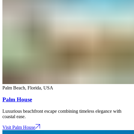
Palm Beach, Florida​​​​‌ ‍ ​‍​‍‌‍ ‌ ​‍‌‍‍‌‌‍‌ ‌‍‍‌‌‍ ‍​‍​‍​ ‍‍​‍​‍‌ ​ ‌‍​‌‌‍ ‍‌‍‍‌‌ ‌​‌ ‍‌​‍ ‍‌‍‍‌‌‍ ​‍​‍​‍ ​​‍​‍‌‍‍​‌ ​‍‌‍‌‌‌‍‌‍​‍​‍​ ‍‍​‍​‍‌‍‍​‌ ‌​‌ ‌​‌ ​​‌ ​ ​ ‍‍​‍ ​‍ ‌‍ ​​‍ ‌‌‍​‌‌‍ ‍‌‍‌​​‍ ‌‌ ​‍​‍ ‌‌‍‍​‌‍ ‌ ‌​‌‍‌‌‌‍ ​‌ ​ ​‍ ‌‌ ​ ‌ ‌​‌ ‌‌‌‍‌​‌‍‍‌‌‍ ​‍ ‍‌ ‌‍‌‍‌‌‌ ​‍‌‍​ ‌‍‌‌‌‍ ​​‍ ‍‌‍​‌‌ ​​‌ ​​​‍ ‌‍‍‌‌‍ ‍‌ ‌​‌‍‌‌‌‍ ‍‌ ‌​​‍ ‌‍‌‌‌‍‌​‌‍‍‌‌ ‌​​‍ ‌‍ ‌‌‍ ‌‍‌​‌‍‌‌​ ‌‌ ​​‌ ​‍‌‍‌‌‌ ​ ‌‍‌‌‌‍ ‍‌ ‌​‌‍​‌‌ ‌​‌‍‍‌‌‍ ‌‍ ‍​ ‍ ‌‍‍‌‌‍‌​​ ‌​ ‍​​ ​‌‌‍‌‍​ ‌ ​ ‍​​ ​ ​ ‍‌‌‍‌‍​‍ ‌​ ‌‍​ ‌​​ ‍‌‌‍‌‌​‍ ‌​ ‌​​ ​​​ ​​‌‍​ ​‍ ‌​ ‍​‌‍‌‍‌‍‌‌​ ‍‌​‍ ‌‌‍​‌‌‍​ ​ ‌‍​ ‌‌​ ​‍​ ‌‍​ ‌ ​ ‌​​ ‍‌‌‍‌‍​ ​‍‌‍‌‌​ ‍ ‌ ‌​‌ ‍‌‌ ​​‌‍‌‌​ ‌‌‍‍​‌‍ ‌ ‌​‌‍‌‌‌‍ ​​ ‍ ‌ ​​‌‍​‌‌ ‌​‌‍‍​​ ‌‌‍ ​‌‍ ‌‍​ ‌‍​‌‌ ‌​‌‍‍‌‌‍ ‌‍ ‍​ ‌‍​‍‌‍​‌‌ ​ ‌‍‌‌‌‌‌‌‌ ​‍‌‍ ​​ ‌‌‍‍​‌ ‌​‌ ‌​‌ ​​‌ ​ ​‍‌‌​ ​ ‌​​‌​‍‌‌​ ​‍‌​‌‍​‍‌‌​ ​‍‌​‌‍‌‍ ​​‍ ‌‌‍​‌‌‍ ‍‌‍‌​​‍ ‌‌ ​‍​‍ ‌‌‍‍​‌‍ ‌ ‌​‌‍‌‌‌‍ ​‌ ​ ​‍ ‌‌ ​ ‌ ‌​‌ ‌‌‌‍‌​‌‍‍‌‌‍ ​‍ ‍‌ ‌‍‌‍‌‌‌ ​‍‌‍​ ‌‍‌‌‌‍ ​​‍ ‍‌‍​‌‌ ​​‌ ​​​‍‌‍‌‍‍‌‌‍‌​​ ‌​ ‍​​ ​‌‌‍‌‍​ ‌ ​ ‍​​ ​ ​ ‍‌‌‍‌‍​‍ ‌​ ‌‍​ ‌​​ ‍‌‌‍‌‌​‍ ‌​ ‌​​ ​​​ ​​‌‍​ ​‍ ‌​ ‍​‌‍‌‍‌‍‌‌​ ‍‌​‍ ‌‌‍​‌‌‍​ ​ ‌‍​ ‌‌​ ​‍​ ‌‍​ ‌ ​ ‌​​ ‍‌‌‍‌‍​ ​‍‌‍‌‌​‍‌‍‌ ‌​‌ ‍‌‌ ​​‌‍‌‌​ ‌‌‍‍​‌‍ ‌ ‌​‌‍‌‌‌‍ ​​‍‌‍‌ ​​‌‍​‌‌ ‌​‌‍‍​​ ‌‌‍ ​‌‍ ‌‍​ ‌‍​‌‌ ‌​‌‍‍‌‌‍ ‌‍ ‍​‍‌‍‌ ​​‌‍‌‌‌ ​‍‌ ​ ‌ ​​‌‍‌‌‌‍​ ‌ ‌​‌‍‍‌‌ ‌‍‌‍‌‌​ ‌‌ ​​‌ ‌‌‌‍​‍‌‍ ​‌‍‍‌‌ ​ ‌‍‍​‌‍‌‌‌‍‌​​‍​‍‌ ‌
,
USA​​​​‌ ‍ ​‍​‍‌‍ ‌ ​‍‌‍‍‌‌‍‌ ‌‍‍‌‌‍ ‍​‍​‍​ ‍‍​‍​‍‌ ​ ‌‍​‌‌‍ ‍‌‍‍‌‌ ‌​‌ ‍‌​‍ ‍‌‍‍‌‌‍ ​‍​‍​‍ ​​‍​‍‌‍‍​‌ ​‍‌‍‌‌‌‍‌‍​‍​‍​ ‍‍​‍​‍‌‍‍​‌ ‌​‌ ‌​‌ ​​‌ ​ ​ ‍‍​‍ ​‍ ‌‍ ​​‍ ‌‌‍​‌‌‍ ‍‌‍‌​​‍ ‌‌ ​‍​‍ ‌‌‍‍​‌‍ ‌ ‌​‌‍‌‌‌‍ ​‌ ​ ​‍ ‌‌ ​ ‌ ‌​‌ ‌‌‌‍‌​‌‍‍‌‌‍ ​‍ ‍‌ ‌‍‌‍‌‌‌ ​‍‌‍​ ‌‍‌‌‌‍ ​​‍ ‍‌‍​‌‌ ​​‌ ​​​‍ ‌‍‍‌‌‍ ‍‌ ‌​‌‍‌‌‌‍ ‍‌ ‌​​‍ ‌‍‌‌‌‍‌​‌‍‍‌‌ ‌​​‍ ‌‍ ‌‌‍ ‌‍‌​‌‍‌‌​ ‌‌ ​​‌ ​‍‌‍‌‌‌ ​ ‌‍‌‌‌‍ ‍‌ ‌​‌‍​‌‌ ‌​‌‍‍‌‌‍ ‌‍ ‍​ ‍ ‌‍‍‌‌‍‌​​ ‌​ ‍‌​ ​‍​ ‍​‌‍‌​​ ‍‌‌‍‌‌​ ‌​​ ‍​​‍ ‌‌‍​‌​ ​​‌‍​‍​ ‌ ​‍ ‌​ ‌​​ ​ ​ ‍​‌‍​ ​‍ ‌‌‍​‍​ ​‌‌‍​‌​ ​ ​‍ ‌​ ​‍​ ‌​​ ‌‍‌‍​‌​ ​ ​ ‌‌​ ‌‌​ ‌‌‌‍​ ​ ‌‍​ ​ ‌‍‌‍​ ‍ ‌ ‌​‌ ‍‌‌ ​​‌‍‌‌​ ‌‌‍​ ‌‍ ‌ ‌‌‌‍ ‍‌ ‌​‌ ​‍‌ ‍‌​ ‍ ‌ ​​‌‍​‌‌ ‌​‌‍‍​​ ‌‌ ‌​‌‍‍‌‌ ‌​‌‍ ​‌‍‌‌​ ‌‍​‍‌‍​‌‌ ​ ‌‍‌‌‌‌‌‌‌ ​‍‌‍ ​​ ‌‌‍‍​‌ ‌​‌ ‌​‌ ​​‌ ​ ​‍‌‌​ ​ ‌​​‌​‍‌‌​ ​‍‌​‌‍​‍‌‌​ ​‍‌​‌‍‌‍ ​​‍ ‌‌‍​‌‌‍ ‍‌‍‌​​‍ ‌‌ ​‍​‍ ‌‌‍‍​‌‍ ‌ ‌​‌‍‌‌‌‍ ​‌ ​ ​‍ ‌‌ ​ ‌ ‌​‌ ‌‌‌‍‌​‌‍‍‌‌‍ ​‍ ‍‌ ‌‍‌‍‌‌‌ ​‍‌‍​ ‌‍‌‌‌‍ ​​‍ ‍‌‍​‌‌ ​​‌ ​​​‍‌‍‌‍‍‌‌‍‌​​ ‌​ ‍‌​ ​‍​ ‍​‌‍‌​​ ‍‌‌‍‌‌​ ‌​​ ‍​​‍ ‌‌‍​‌​ ​​‌‍​‍​ ‌ ​‍ ‌​ ‌​​ ​ ​ ‍​‌‍​ ​‍ ‌‌‍​‍​ ​‌‌‍​‌​ ​ ​‍ ‌​ ​‍​ ‌​​ ‌‍‌‍​‌​ ​ ​ ‌‌​ ‌‌​ ‌‌‌‍​ ​ ‌‍​ ​ ‌‍‌‍​‍‌‍‌ ‌​‌ ‍‌‌ ​​‌‍‌‌​ ‌‌‍​ ‌‍ ‌ ‌‌‌‍ ‍‌ ‌​‌ ​‍‌ ‍‌​‍‌‍‌ ​​‌‍​‌‌ ‌​‌‍‍​​ ‌‌ ‌​‌‍‍‌‌ ‌​‌‍ ​‌‍‌‌​‍‌‍‌ ​​‌‍‌‌‌ ​‍‌ ​ ‌ ​​‌‍‌‌‌‍​ ‌ ‌​‌‍‍‌‌ ‌‍‌‍‌‌​ ‌‌ ​​‌ ‌‌‌‍​‍‌‍ ​‌‍‍‌‌ ​ ‌‍‍​‌‍‌‌‌‍‌​​‍​‍‌ ‌
Palm House​​​​‌ ‍ ​‍​‍‌‍ ‌ ​‍‌‍‍‌‌‍‌ ‌‍‍‌‌‍ ‍​‍​‍​ ‍‍​‍​‍‌ ​ ‌‍​‌‌‍ ‍‌‍‍‌‌ ‌​‌ ‍‌​‍ ‍‌‍‍‌‌‍ ​‍​‍​‍ ​​‍​‍‌‍‍​‌ ​‍‌‍‌‌‌‍‌‍​‍​‍​ ‍‍​‍​‍‌‍‍​‌ ‌​‌ ‌​‌ ​​‌ ​ ​ ‍‍​‍ ​‍ ‌‍ ​​‍ ‌‌‍​‌‌‍ ‍‌‍‌​​‍ ‌‌ ​‍​‍ ‌‌‍‍​‌‍ ‌ ‌​‌‍‌‌‌‍ ​‌ ​ ​‍ ‌‌ ​ ‌ ‌​‌ ‌‌‌‍‌​‌‍‍‌‌‍ ​‍ ‍‌ ‌‍‌‍‌‌‌ ​‍‌‍​ ‌‍‌‌‌‍ ​​‍ ‍‌‍​‌‌ ​​‌ ​​​‍ ‌‍‍‌‌‍ ‍‌ ‌​‌‍‌‌‌‍ ‍‌ ‌​​‍ ‌‍‌‌‌‍‌​‌‍‍‌‌ ‌​​‍ ‌‍ ‌‌‍ ‌‍‌​‌‍‌‌​ ‌‌ ​​‌ ​‍‌‍‌‌‌ ​ ‌‍‌‌‌‍ ‍‌ ‌​‌‍​‌‌ ‌​‌‍‍‌‌‍ ‌‍ ‍​ ‍ ‌‍‍‌‌‍‌​​ ‌​ ‍​​ ​‌‌‍‌‍​ ‌ ​ ‍​​ ​ ​ ‍‌‌‍‌‍​‍ ‌​ ‌‍​ ‌​​ ‍‌‌‍‌‌​‍ ‌​ ‌​​ ​​​ ​​‌‍​ ​‍ ‌​ ‍​‌‍‌‍‌‍‌‌​ ‍‌​‍ ‌‌‍​‌‌‍​ ​ ‌‍​ ‌‌​ ​‍​ ‌‍​ ‌ ​ ‌​​ ‍‌‌‍‌‍​ ​‍‌‍‌‌​ ‍ ‌ ‌​‌ ‍‌‌ ​​‌‍‌‌​ ‌‌‍‍​‌‍ ‌ ‌​‌‍‌‌‌‍ ​​ ‍ ‌ ​​‌‍​‌‌ ‌​‌‍‍​​ ‌‌ ‌​‌‍‍‌‌ ‌​‌‍ ​‌‍‌‌​ ‌‍​‍‌‍​‌‌ ​ ‌‍‌‌‌‌‌‌‌ ​‍‌‍ ​​ ‌‌‍‍​‌ ‌​‌ ‌​‌ ​​‌ ​ ​‍‌‌​ ​ ‌​​‌​‍‌‌​ ​‍‌​‌‍​‍‌‌​ ​‍‌​‌‍‌‍ ​​‍ ‌‌‍​‌‌‍ ‍‌‍‌​​‍ ‌‌ ​‍​‍ ‌‌‍‍​‌‍ ‌ ‌​‌‍‌‌‌‍ ​‌ ​ ​‍ ‌‌ ​ ‌ ‌​‌ ‌‌‌‍‌​‌‍‍‌‌‍ ​‍ ‍‌ ‌‍‌‍‌‌‌ ​‍‌‍​ ‌‍‌‌‌‍ ​​‍ ‍‌‍​‌‌ ​​‌ ​​​‍‌‍‌‍‍‌‌‍‌​​ ‌​ ‍​​ ​‌‌‍‌‍​ ‌ ​ ‍​​ ​ ​ ‍‌‌‍‌‍​‍ ‌​ ‌‍​ ‌​​ ‍‌‌‍‌‌​‍ ‌​ ‌​​ ​​​ ​​‌‍​ ​‍ ‌​ ‍​‌‍‌‍‌‍‌‌​ ‍‌​‍ ‌‌‍​‌‌‍​ ​ ‌‍​ ‌‌​ ​‍​ ‌‍​ ‌ ​ ‌​​ ‍‌‌‍‌‍​ ​‍‌‍‌‌​‍‌‍‌ ‌​‌ ‍‌‌ ​​‌‍‌‌​ ‌‌‍‍​‌‍ ‌ ‌​‌‍‌‌‌‍ ​​‍‌‍‌ ​​‌‍​‌‌ ‌​‌‍‍​​ ‌‌ ‌​‌‍‍‌‌ ‌​‌‍ ​‌‍‌‌​‍‌‍‌ ​​‌‍‌‌‌ ​‍‌ ​ ‌ ​​‌‍‌‌‌‍​ ‌ ‌​‌‍‍‌‌ ‌‍‌‍‌‌​ ‌‌ ​​‌ ‌‌‌‍​‍‌‍ ​‌‍‍‌‌ ​ ‌‍‍​‌‍‌‌‌‍‌​​‍​‍‌ ‌
Luxurious beachfront escape combining timeless elegance with
coastal ease.​​​​‌ ‍ ​‍​‍‌‍ ‌ ​‍‌‍‍‌‌‍‌ ‌‍‍‌‌‍ ‍​‍​‍​ ‍‍​‍​‍‌ ​ ‌‍​‌‌‍ ‍‌‍‍‌‌ ‌​‌ ‍‌​‍ ‍‌‍‍‌‌‍ ​‍​‍​‍ ​​‍​‍‌‍‍​‌ ​‍‌‍‌‌‌‍‌‍​‍​‍​ ‍‍​‍​‍‌‍‍​‌ ‌​‌ ‌​‌ ​​‌ ​ ​ ‍‍​‍ ​‍ ‌‍ ​​‍ ‌‌‍​‌‌‍ ‍‌‍‌​​‍ ‌‌ ​‍​‍ ‌‌‍‍​‌‍ ‌ ‌​‌‍‌‌‌‍ ​‌ ​ ​‍ ‌‌ ​ ‌ ‌​‌ ‌‌‌‍‌​‌‍‍‌‌‍ ​‍ ‍‌ ‌‍‌‍‌‌‌ ​‍‌‍​ ‌‍‌‌‌‍ ​​‍ ‍‌‍​‌‌ ​​‌ ​​​‍ ‌‍‍‌‌‍ ‍‌ ‌​‌‍‌‌‌‍ ‍‌ ‌​​‍ ‌‍‌‌‌‍‌​‌‍‍‌‌ ‌​​‍ ‌‍ ‌‌‍ ‌‍‌​‌‍‌‌​ ‌‌ ​​‌ ​‍‌‍‌‌‌ ​ ‌‍‌‌‌‍ ‍‌ ‌​‌‍​‌‌ ‌​‌‍‍‌‌‍ ‌‍ ‍​ ‍ ‌‍‍‌‌‍‌​​ ‌​ ‍​​ ​‌‌‍‌‍​ ‌ ​ ‍​​ ​ ​ ‍‌‌‍‌‍​‍ ‌​ ‌‍​ ‌​​ ‍‌‌‍‌‌​‍ ‌​ ‌​​ ​​​ ​​‌‍​ ​‍ ‌​ ‍​‌‍‌‍‌‍‌‌​ ‍‌​‍ ‌‌‍​‌‌‍​ ​ ‌‍​ ‌‌​ ​‍​ ‌‍​ ‌ ​ ‌​​ ‍‌‌‍‌‍​ ​‍‌‍‌‌​ ‍ ‌ ‌​‌ ‍‌‌ ​​‌‍‌‌​ ‌‌‍‍​‌‍ ‌ ‌​‌‍‌‌‌‍ ​​ ‍ ‌ ​​‌‍​‌‌ ‌​‌‍‍​​ ‌‌‍‌‌‌ ‍​‌‍​ ‌‍‌‌‌ ​‍‌ ​​‌ ‌​​ ‌‍​‍‌‍​‌‌ ​ ‌‍‌‌‌‌‌‌‌ ​‍‌‍ ​​ ‌‌‍‍​‌ ‌​‌ ‌​‌ ​​‌ ​ ​‍‌‌​ ​ ‌​​‌​‍‌‌​ ​‍‌​‌‍​‍‌‌​ ​‍‌​‌‍‌‍ ​​‍ ‌‌‍​‌‌‍ ‍‌‍‌​​‍ ‌‌ ​‍​‍ ‌‌‍‍​‌‍ ‌ ‌​‌‍‌‌‌‍ ​‌ ​ ​‍ ‌‌ ​ ‌ ‌​‌ ‌‌‌‍‌​‌‍‍‌‌‍ ​‍ ‍‌ ‌‍‌‍‌‌‌ ​‍‌‍​ ‌‍‌‌‌‍ ​​‍ ‍‌‍​‌‌ ​​‌ ​​​‍‌‍‌‍‍‌‌‍‌​​ ‌​ ‍​​ ​‌‌‍‌‍​ ‌ ​ ‍​​ ​ ​ ‍‌‌‍‌‍​‍ ‌​ ‌‍​ ‌​​ ‍‌‌‍‌‌​‍ ‌​ ‌​​ ​​​ ​​‌‍​ ​‍ ‌​ ‍​‌‍‌‍‌‍‌‌​ ‍‌​‍ ‌‌‍​‌‌‍​ ​ ‌‍​ ‌‌​ ​‍​ ‌‍​ ‌ ​ ‌​​ ‍‌‌‍‌‍​ ​‍‌‍‌‌​‍‌‍‌ ‌​‌ ‍‌‌ ​​‌‍‌‌​ ‌‌‍‍​‌‍ ‌ ‌​‌‍‌‌‌‍ ​​‍‌‍‌ ​​‌‍​‌‌ ‌​‌‍‍​​ ‌‌‍‌‌‌ ‍​‌‍​ ‌‍‌‌‌ ​‍‌ ​​‌ ‌​​‍‌‍‌ ​​‌‍‌‌‌ ​‍‌ ​ ‌ ​​‌‍‌‌‌‍​ ‌ ‌​‌‍‍‌‌ ‌‍‌‍‌‌​ ‌‌ ​​‌ ‌‌‌‍​‍‌‍ ​‌‍‍‌‌ ​ ‌‍‍​‌‍‌‌‌‍‌​​‍​‍‌ ‌
Visit Palm House​​​​‌ ‍ ​‍​‍‌‍ ‌ ​‍‌‍‍‌‌‍‌ ‌‍‍‌‌‍ ‍​‍​‍​ ‍‍​‍​‍‌ ​ ‌‍​‌‌‍ ‍‌‍‍‌‌ ‌​‌ ‍‌​‍ ‍‌‍‍‌‌‍ ​‍​‍​‍ ​​‍​‍‌‍‍​‌ ​‍‌‍‌‌‌‍‌‍​‍​‍​ ‍‍​‍​‍‌‍‍​‌ ‌​‌ ‌​‌ ​​‌ ​ ​ ‍‍​‍ ​‍ ‌‍ ​​‍ ‌‌‍​‌‌‍ ‍‌‍‌​​‍ ‌‌ ​‍​‍ ‌‌‍‍​‌‍ ‌ ‌​‌‍‌‌‌‍ ​‌ ​ ​‍ ‌‌ ​ ‌ ‌​‌ ‌‌‌‍‌​‌‍‍‌‌‍ ​‍ ‍‌ ‌‍‌‍‌‌‌ ​‍‌‍​ ‌‍‌‌‌‍ ​​‍ ‍‌‍​‌‌ ​​‌ ​​​‍ ‌‍‍‌‌‍ ‍‌ ‌​‌‍‌‌‌‍ ‍‌ ‌​​‍ ‌‍‌‌‌‍‌​‌‍‍‌‌ ‌​​‍ ‌‍ ‌‌‍ ‌‍‌​‌‍‌‌​ ‌‌ ​​‌ ​‍‌‍‌‌‌ ​ ‌‍‌‌‌‍ ‍‌ ‌​‌‍​‌‌ ‌​‌‍‍‌‌‍ ‌‍ ‍​ ‍ ‌‍‍‌‌‍‌​​ ‌​ ‍​​ ​‌‌‍‌‍​ ‌ ​ ‍​​ ​ ​ ‍‌‌‍‌‍​‍ ‌​ ‌‍​ ‌​​ ‍‌‌‍‌‌​‍ ‌​ ‌​​ ​​​ ​​‌‍​ ​‍ ‌​ ‍​‌‍‌‍‌‍‌‌​ ‍‌​‍ ‌‌‍​‌‌‍​ ​ ‌‍​ ‌‌​ ​‍​ ‌‍​ ‌ ​ ‌​​ ‍‌‌‍‌‍​ ​‍‌‍‌‌​ ‍ ‌ ‌​‌ ‍‌‌ ​​‌‍‌‌​ ‌‌‍‍​‌‍ ‌ ‌​‌‍‌‌‌‍ ​​ ‍ ‌ ​​‌‍​‌‌ ‌​‌‍‍​​ ‌‌ ‌ ‌‍‌‌‌‍​‍‌ ​ ‌‍‍‌‌ ‌​‌‍‌‌‌​​ ‌ ‌​‌‍​‌​‍ ‍‌‍ ​‌‍​‌‌‍​‍‌‍‌‌‌‍ ​​ ‌‍​‍‌‍​‌‌ ​ ‌‍‌‌‌‌‌‌‌ ​‍‌‍ ​​ ‌‌‍‍​‌ ‌​‌ ‌​‌ ​​‌ ​ ​‍‌‌​ ​ ‌​​‌​‍‌‌​ ​‍‌​‌‍​‍‌‌​ ​‍‌​‌‍‌‍ ​​‍ ‌‌‍​‌‌‍ ‍‌‍‌​​‍ ‌‌ ​‍​‍ ‌‌‍‍​‌‍ ‌ ‌​‌‍‌‌‌‍ ​‌ ​ ​‍ ‌‌ ​ ‌ ‌​‌ ‌‌‌‍‌​‌‍‍‌‌‍ ​‍ ‍‌ ‌‍‌‍‌‌‌ ​‍‌‍​ ‌‍‌‌‌‍ ​​‍ ‍‌‍​‌‌ ​​‌ ​​​‍‌‍‌‍‍‌‌‍‌​​ ‌​ ‍​​ ​‌‌‍‌‍​ ‌ ​ ‍​​ ​ ​ ‍‌‌‍‌‍​‍ ‌​ ‌‍​ ‌​​ ‍‌‌‍‌‌​‍ ‌​ ‌​​ ​​​ ​​‌‍​ ​‍ ‌​ ‍​‌‍‌‍‌‍‌‌​ ‍‌​‍ ‌‌‍​‌‌‍​ ​ ‌‍​ ‌‌​ ​‍​ ‌‍​ ‌ ​ ‌​​ ‍‌‌‍‌‍​ ​‍‌‍‌‌​‍‌‍‌ ‌​‌ ‍‌‌ ​​‌‍‌‌​ ‌‌‍‍​‌‍ ‌ ‌​‌‍‌‌‌‍ ​​‍‌‍‌ ​​‌‍​‌‌ ‌​‌‍‍​​ ‌‌ ‌ ‌‍‌‌‌‍​‍‌ ​ ‌‍‍‌‌ ‌​‌‍‌‌‌​​ ‌ ‌​‌‍​‌​‍ ‍‌‍ ​‌‍​‌‌‍​‍‌‍‌‌‌‍ ​​‍‌‍‌ ​​‌‍‌‌‌ ​‍‌ ​ ‌ ​​‌‍‌‌‌‍​ ‌ ‌​‌‍‍‌‌ ‌‍‌‍‌‌​ ‌‌ ​​‌ ‌‌‌‍​‍‌‍ ​‌‍‍‌‌ ​ ‌‍‍​‌‍‌‌‌‍‌​​‍​‍‌ ‌