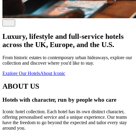
Luxury, lifestyle and full-service hotels
across the UK, Europe, and the U.S. ​​​​‌ ‍ ​‍​‍‌‍ ‌ ​‍‌‍‍‌‌‍‌ ‌‍‍‌‌‍ ‍​‍​‍​ ‍‍​‍​‍‌ ​ ‌‍​‌‌‍ ‍‌‍‍‌‌ ‌​‌ ‍‌​‍ ‍‌‍‍‌‌‍ ​‍​‍​‍ ​​‍​‍‌‍‍​‌ ​‍‌‍‌‌‌‍‌‍​‍​‍​ ‍‍​‍​‍‌‍‍​‌ ‌​‌ ‌​‌ ​​‌ ​ ​ ‍‍​‍ ​‍ ‌‍ ​​‍ ‌‌‍​‌‌‍ ‍‌‍‌​​‍ ‌‌ ​‍​‍ ‌‌‍‍​‌‍ ‌ ‌​‌‍‌‌‌‍ ​‌ ​ ​‍ ‌‌ ​ ‌ ‌​‌ ‌‌‌‍‌​‌‍‍‌‌‍ ​‍ ‍‌ ‌‍‌‍‌‌‌ ​‍‌‍​ ‌‍‌‌‌‍ ​​‍ ‍‌‍​‌‌ ​​‌ ​​​‍ ‌‍‍‌‌‍ ‍‌ ‌​‌‍‌‌‌‍ ‍‌ ‌​​‍ ‌‍‌‌‌‍‌​‌‍‍‌‌ ‌​​‍ ‌‍ ‌‌‍ ‌‍‌​‌‍‌‌​ ‌‌ ​​‌ ​‍‌‍‌‌‌ ​ ‌‍‌‌‌‍ ‍‌ ‌​‌‍​‌‌ ‌​‌‍‍‌‌‍ ‌‍ ‍​ ‍ ‌‍‍‌‌‍‌​​ ‌‌‍‍​‌‍ ‌‍ ‌‌‍‌‌‌‌​​‌‍​‌‌‍‌ ‌‍‌‌​ ‍ ‌ ‌​‌ ‍‌‌ ​​‌‍‌‌​ ‌‌‍‍​‌‍ ‌‍ ‌‌‍‌‌‌‌​​‌‍​‌‌‍‌ ‌‍‌‌​ ‍ ‌ ​​‌‍​‌‌ ‌​‌‍‍​​ ‌‌ ​​‌‍​‌‌‍‌ ‌‍‌‌‌​​‍‌ ‌‌‌‍‍‌‌‍ ​‌‍‌​‌‍‌‌‌ ​‍​‍‌‌​ ‌‌‌​​‍‌‌ ‌‍‍ ‌‍‌‌‌ ‍‌​‍‌‌​ ​ ‌​‌​​‍‌‌​ ​ ‌​‌​​‍‌‌​ ​‍​ ​‍​ ‌‍​ ​ ​ ​ ​ ‌‌‌‍‌​​ ‌ ‌‍​ ‌‍​ ​ ‌​​ ‌​‌‍​ ‌‍​ ​‍‌‌​ ​‍​ ​‍​‍‌‌​ ‌‌‌​‌​​‍ ‍‌ ‌​‌‍‍‌‌ ‌​‌‍ ​‌‍‌‌​ ‌‍​‍‌‍​‌‌ ​ ‌‍‌‌‌‌‌‌‌ ​‍‌‍ ​​ ‌‌‍‍​‌ ‌​‌ ‌​‌ ​​‌ ​ ​‍‌‌​ ​ ‌​​‌​‍‌‌​ ​‍‌​‌‍​‍‌‌​ ​‍‌​‌‍‌‍ ​​‍ ‌‌‍​‌‌‍ ‍‌‍‌​​‍ ‌‌ ​‍​‍ ‌‌‍‍​‌‍ ‌ ‌​‌‍‌‌‌‍ ​‌ ​ ​‍ ‌‌ ​ ‌ ‌​‌ ‌‌‌‍‌​‌‍‍‌‌‍ ​‍ ‍‌ ‌‍‌‍‌‌‌ ​‍‌‍​ ‌‍‌‌‌‍ ​​‍ ‍‌‍​‌‌ ​​‌ ​​​‍‌‍‌‍‍‌‌‍‌​​ ‌‌‍‍​‌‍ ‌‍ ‌‌‍‌‌‌‌​​‌‍​‌‌‍‌ ‌‍‌‌​‍‌‍‌ ‌​‌ ‍‌‌ ​​‌‍‌‌​ ‌‌‍‍​‌‍ ‌‍ ‌‌‍‌‌‌‌​​‌‍​‌‌‍‌ ‌‍‌‌​‍‌‍‌ ​​‌‍​‌‌ ‌​‌‍‍​​ ‌‌ ​​‌‍​‌‌‍‌ ‌‍‌‌‌​​‍‌ ‌‌‌‍‍‌‌‍ ​‌‍‌​‌‍‌‌‌ ​‍​‍‌‌​ ‌‌‌​​‍‌‌ ‌‍‍ ‌‍‌‌‌ ‍‌​‍‌‌​ ​ ‌​‌​​‍‌‌​ ​ ‌​‌​​‍‌‌​ ​‍​ ​‍​ ‌‍​ ​ ​ ​ ​ ‌‌‌‍‌​​ ‌ ‌‍​ ‌‍​ ​ ‌​​ ‌​‌‍​ ‌‍​ ​‍‌‌​ ​‍​ ​‍​‍‌‌​ ‌‌‌​‌​​‍ ‍‌ ‌​‌‍‍‌‌ ‌​‌‍ ​‌‍‌‌​‍‌‍‌ ​​‌‍‌‌‌ ​‍‌ ​ ‌ ​​‌‍‌‌‌‍​ ‌ ‌​‌‍‍‌‌ ‌‍‌‍‌‌​ ‌‌ ​​‌ ‌‌‌‍​‍‌‍ ​‌‍‍‌‌ ​ ‌‍‍​‌‍‌‌‌‍‌​​‍​‍‌ ‌
From historic estates to contemporary urban hideaways, explore our
collection and discover where you'd like to stay. ​​​​‌ ‍ ​‍​‍‌‍ ‌ ​‍‌‍‍‌‌‍‌ ‌‍‍‌‌‍ ‍​‍​‍​ ‍‍​‍​‍‌ ​ ‌‍​‌‌‍ ‍‌‍‍‌‌ ‌​‌ ‍‌​‍ ‍‌‍‍‌‌‍ ​‍​‍​‍ ​​‍​‍‌‍‍​‌ ​‍‌‍‌‌‌‍‌‍​‍​‍​ ‍‍​‍​‍‌‍‍​‌ ‌​‌ ‌​‌ ​​‌ ​ ​ ‍‍​‍ ​‍ ‌‍ ​​‍ ‌‌‍​‌‌‍ ‍‌‍‌​​‍ ‌‌ ​‍​‍ ‌‌‍‍​‌‍ ‌ ‌​‌‍‌‌‌‍ ​‌ ​ ​‍ ‌‌ ​ ‌ ‌​‌ ‌‌‌‍‌​‌‍‍‌‌‍ ​‍ ‍‌ ‌‍‌‍‌‌‌ ​‍‌‍​ ‌‍‌‌‌‍ ​​‍ ‍‌‍​‌‌ ​​‌ ​​​‍ ‌‍‍‌‌‍ ‍‌ ‌​‌‍‌‌‌‍ ‍‌ ‌​​‍ ‌‍‌‌‌‍‌​‌‍‍‌‌ ‌​​‍ ‌‍ ‌‌‍ ‌‍‌​‌‍‌‌​ ‌‌ ​​‌ ​‍‌‍‌‌‌ ​ ‌‍‌‌‌‍ ‍‌ ‌​‌‍​‌‌ ‌​‌‍‍‌‌‍ ‌‍ ‍​ ‍ ‌‍‍‌‌‍‌​​ ‌‌‍‍​‌‍ ‌‍ ‌‌‍‌‌‌‌​​‌‍​‌‌‍‌ ‌‍‌‌​ ‍ ‌ ‌​‌ ‍‌‌ ​​‌‍‌‌​ ‌‌‍‍​‌‍ ‌‍ ‌‌‍‌‌‌‌​​‌‍​‌‌‍‌ ‌‍‌‌​ ‍ ‌ ​​‌‍​‌‌ ‌​‌‍‍​​ ‌‌ ​​‌‍​‌‌‍‌ ‌‍‌‌‌​​‍‌ ‌‌‌‍‍‌‌‍ ​‌‍‌​‌‍‌‌‌ ​‍​‍‌‌​ ‌‌‌​​‍‌‌ ‌‍‍ ‌‍‌‌‌ ‍‌​‍‌‌​ ​ ‌​‌​​‍‌‌​ ​ ‌​‌​​‍‌‌​ ​‍​ ​‍​ ‌‍​ ​ ​ ​ ​ ‌‌‌‍‌​​ ‌ ‌‍​ ‌‍​ ​ ‌​​ ‌​‌‍​ ‌‍​ ​‍‌‌​ ​‍​ ​‍​‍‌‌​ ‌‌‌​‌​​‍ ‍‌‍​ ‌‍ ‌ ​​‌ ‍‌​ ‌‍​‍‌‍​‌‌ ​ ‌‍‌‌‌‌‌‌‌ ​‍‌‍ ​​ ‌‌‍‍​‌ ‌​‌ ‌​‌ ​​‌ ​ ​‍‌‌​ ​ ‌​​‌​‍‌‌​ ​‍‌​‌‍​‍‌‌​ ​‍‌​‌‍‌‍ ​​‍ ‌‌‍​‌‌‍ ‍‌‍‌​​‍ ‌‌ ​‍​‍ ‌‌‍‍​‌‍ ‌ ‌​‌‍‌‌‌‍ ​‌ ​ ​‍ ‌‌ ​ ‌ ‌​‌ ‌‌‌‍‌​‌‍‍‌‌‍ ​‍ ‍‌ ‌‍‌‍‌‌‌ ​‍‌‍​ ‌‍‌‌‌‍ ​​‍ ‍‌‍​‌‌ ​​‌ ​​​‍‌‍‌‍‍‌‌‍‌​​ ‌‌‍‍​‌‍ ‌‍ ‌‌‍‌‌‌‌​​‌‍​‌‌‍‌ ‌‍‌‌​‍‌‍‌ ‌​‌ ‍‌‌ ​​‌‍‌‌​ ‌‌‍‍​‌‍ ‌‍ ‌‌‍‌‌‌‌​​‌‍​‌‌‍‌ ‌‍‌‌​‍‌‍‌ ​​‌‍​‌‌ ‌​‌‍‍​​ ‌‌ ​​‌‍​‌‌‍‌ ‌‍‌‌‌​​‍‌ ‌‌‌‍‍‌‌‍ ​‌‍‌​‌‍‌‌‌ ​‍​‍‌‌​ ‌‌‌​​‍‌‌ ‌‍‍ ‌‍‌‌‌ ‍‌​‍‌‌​ ​ ‌​‌​​‍‌‌​ ​ ‌​‌​​‍‌‌​ ​‍​ ​‍​ ‌‍​ ​ ​ ​ ​ ‌‌‌‍‌​​ ‌ ‌‍​ ‌‍​ ​ ‌​​ ‌​‌‍​ ‌‍​ ​‍‌‌​ ​‍​ ​‍​‍‌‌​ ‌‌‌​‌​​‍ ‍‌‍​ ‌‍ ‌ ​​‌ ‍‌​‍‌‍‌ ​​‌‍‌‌‌ ​‍‌ ​ ‌ ​​‌‍‌‌‌‍​ ‌ ‌​‌‍‍‌‌ ‌‍‌‍‌‌​ ‌‌ ​​‌ ‌‌‌‍​‍‌‍ ​‌‍‍‌‌ ​ ‌‍‍​‌‍‌‌‌‍‌​​‍​‍‌ ‌
Explore Our Hotels​​​​‌ ‍ ​‍​‍‌‍ ‌ ​‍‌‍‍‌‌‍‌ ‌‍‍‌‌‍ ‍​‍​‍​ ‍‍​‍​‍‌ ​ ‌‍​‌‌‍ ‍‌‍‍‌‌ ‌​‌ ‍‌​‍ ‍‌‍‍‌‌‍ ​‍​‍​‍ ​​‍​‍‌‍‍​‌ ​‍‌‍‌‌‌‍‌‍​‍​‍​ ‍‍​‍​‍‌‍‍​‌ ‌​‌ ‌​‌ ​​‌ ​ ​ ‍‍​‍ ​‍ ‌‍ ​​‍ ‌‌‍​‌‌‍ ‍‌‍‌​​‍ ‌‌ ​‍​‍ ‌‌‍‍​‌‍ ‌ ‌​‌‍‌‌‌‍ ​‌ ​ ​‍ ‌‌ ​ ‌ ‌​‌ ‌‌‌‍‌​‌‍‍‌‌‍ ​‍ ‍‌ ‌‍‌‍‌‌‌ ​‍‌‍​ ‌‍‌‌‌‍ ​​‍ ‍‌‍​‌‌ ​​‌ ​​​‍ ‌‍‍‌‌‍ ‍‌ ‌​‌‍‌‌‌‍ ‍‌ ‌​​‍ ‌‍‌‌‌‍‌​‌‍‍‌‌ ‌​​‍ ‌‍ ‌‌‍ ‌‍‌​‌‍‌‌​ ‌‌ ​​‌ ​‍‌‍‌‌‌ ​ ‌‍‌‌‌‍ ‍‌ ‌​‌‍​‌‌ ‌​‌‍‍‌‌‍ ‌‍ ‍​ ‍ ‌‍‍‌‌‍‌​​ ‌‌‍‍​‌‍ ‌‍ ‌‌‍‌‌‌‌​​‌‍​‌‌‍‌ ‌‍‌‌​ ‍ ‌ ‌​‌ ‍‌‌ ​​‌‍‌‌​ ‌‌‍‍​‌‍ ‌‍ ‌‌‍‌‌‌‌​​‌‍​‌‌‍‌ ‌‍‌‌​ ‍ ‌ ​​‌‍​‌‌ ‌​‌‍‍​​ ‌‌ ​​‌‍​‌‌‍‌ ‌‍‌‌‌​​‍‌ ‌‌‌‍‍‌‌‍ ​‌‍‌​‌‍‌‌‌ ​‍​‍‌‌​ ‌‌‌​​‍‌‌ ‌‍‍ ‌‍‌‌‌ ‍‌​‍‌‌​ ​ ‌​‌​​‍‌‌​ ​ ‌​‌​​‍‌‌​ ​‍​ ​‍​ ‌‍​ ​ ​ ​ ​ ‌‌‌‍‌​​ ‌ ‌‍​ ‌‍​ ​ ‌​​ ‌​‌‍​ ‌‍​ ​‍‌‌​ ​‍​ ​‍​‍‌‌​ ‌‌‌​‌​​‍ ‍‌‍​ ‌ ‌​‌‍​‌‌‌​​‌ ​‍‌‍‍‌‌‍ ‌‌‍​‌‌ ​‍‌ ‍‌​‍ ‍‌‍ ​‌‍​‌‌‍​‍‌‍‌‌‌‍ ​​ ‌‍​‍‌‍​‌‌ ​ ‌‍‌‌‌‌‌‌‌ ​‍‌‍ ​​ ‌‌‍‍​‌ ‌​‌ ‌​‌ ​​‌ ​ ​‍‌‌​ ​ ‌​​‌​‍‌‌​ ​‍‌​‌‍​‍‌‌​ ​‍‌​‌‍‌‍ ​​‍ ‌‌‍​‌‌‍ ‍‌‍‌​​‍ ‌‌ ​‍​‍ ‌‌‍‍​‌‍ ‌ ‌​‌‍‌‌‌‍ ​‌ ​ ​‍ ‌‌ ​ ‌ ‌​‌ ‌‌‌‍‌​‌‍‍‌‌‍ ​‍ ‍‌ ‌‍‌‍‌‌‌ ​‍‌‍​ ‌‍‌‌‌‍ ​​‍ ‍‌‍​‌‌ ​​‌ ​​​‍‌‍‌‍‍‌‌‍‌​​ ‌‌‍‍​‌‍ ‌‍ ‌‌‍‌‌‌‌​​‌‍​‌‌‍‌ ‌‍‌‌​‍‌‍‌ ‌​‌ ‍‌‌ ​​‌‍‌‌​ ‌‌‍‍​‌‍ ‌‍ ‌‌‍‌‌‌‌​​‌‍​‌‌‍‌ ‌‍‌‌​‍‌‍‌ ​​‌‍​‌‌ ‌​‌‍‍​​ ‌‌ ​​‌‍​‌‌‍‌ ‌‍‌‌‌​​‍‌ ‌‌‌‍‍‌‌‍ ​‌‍‌​‌‍‌‌‌ ​‍​‍‌‌​ ‌‌‌​​‍‌‌ ‌‍‍ ‌‍‌‌‌ ‍‌​‍‌‌​ ​ ‌​‌​​‍‌‌​ ​ ‌​‌​​‍‌‌​ ​‍​ ​‍​ ‌‍​ ​ ​ ​ ​ ‌‌‌‍‌​​ ‌ ‌‍​ ‌‍​ ​ ‌​​ ‌​‌‍​ ‌‍​ ​‍‌‌​ ​‍​ ​‍​‍‌‌​ ‌‌‌​‌​​‍ ‍‌‍​ ‌ ‌​‌‍​‌‌‌​​‌ ​‍‌‍‍‌‌‍ ‌‌‍​‌‌ ​‍‌ ‍‌​‍ ‍‌‍ ​‌‍​‌‌‍​‍‌‍‌‌‌‍ ​​‍‌‍‌ ​​‌‍‌‌‌ ​‍‌ ​ ‌ ​​‌‍‌‌‌‍​ ‌ ‌​‌‍‍‌‌ ‌‍‌‍‌‌​ ‌‌ ​​‌ ‌‌‌‍​‍‌‍ ​‌‍‍‌‌ ​ ‌‍‍​‌‍‌‌‌‍‌​​‍​‍‌ ‌
About Iconic​​​​‌ ‍ ​‍​‍‌‍ ‌ ​‍‌‍‍‌‌‍‌ ‌‍‍‌‌‍ ‍​‍​‍​ ‍‍​‍​‍‌ ​ ‌‍​‌‌‍ ‍‌‍‍‌‌ ‌​‌ ‍‌​‍ ‍‌‍‍‌‌‍ ​‍​‍​‍ ​​‍​‍‌‍‍​‌ ​‍‌‍‌‌‌‍‌‍​‍​‍​ ‍‍​‍​‍‌‍‍​‌ ‌​‌ ‌​‌ ​​‌ ​ ​ ‍‍​‍ ​‍ ‌‍ ​​‍ ‌‌‍​‌‌‍ ‍‌‍‌​​‍ ‌‌ ​‍​‍ ‌‌‍‍​‌‍ ‌ ‌​‌‍‌‌‌‍ ​‌ ​ ​‍ ‌‌ ​ ‌ ‌​‌ ‌‌‌‍‌​‌‍‍‌‌‍ ​‍ ‍‌ ‌‍‌‍‌‌‌ ​‍‌‍​ ‌‍‌‌‌‍ ​​‍ ‍‌‍​‌‌ ​​‌ ​​​‍ ‌‍‍‌‌‍ ‍‌ ‌​‌‍‌‌‌‍ ‍‌ ‌​​‍ ‌‍‌‌‌‍‌​‌‍‍‌‌ ‌​​‍ ‌‍ ‌‌‍ ‌‍‌​‌‍‌‌​ ‌‌ ​​‌ ​‍‌‍‌‌‌ ​ ‌‍‌‌‌‍ ‍‌ ‌​‌‍​‌‌ ‌​‌‍‍‌‌‍ ‌‍ ‍​ ‍ ‌‍‍‌‌‍‌​​ ‌‌‍‍​‌‍ ‌‍ ‌‌‍‌‌‌‌​​‌‍​‌‌‍‌ ‌‍‌‌​ ‍ ‌ ‌​‌ ‍‌‌ ​​‌‍‌‌​ ‌‌‍‍​‌‍ ‌‍ ‌‌‍‌‌‌‌​​‌‍​‌‌‍‌ ‌‍‌‌​ ‍ ‌ ​​‌‍​‌‌ ‌​‌‍‍​​ ‌‌ ​​‌‍​‌‌‍‌ ‌‍‌‌‌​​‍‌ ‌‌‌‍‍‌‌‍ ​‌‍‌​‌‍‌‌‌ ​‍​‍‌‌​ ‌‌‌​​‍‌‌ ‌‍‍ ‌‍‌‌‌ ‍‌​‍‌‌​ ​ ‌​‌​​‍‌‌​ ​ ‌​‌​​‍‌‌​ ​‍​ ​‍​ ‌‍​ ​ ​ ​ ​ ‌‌‌‍‌​​ ‌ ‌‍​ ‌‍​ ​ ‌​​ ‌​‌‍​ ‌‍​ ​‍‌‌​ ​‍​ ​‍​‍‌‌​ ‌‌‌​‌​​‍ ‍‌‍​ ‌ ‌​‌‍​‌‌‌​ ‌‍‌‌‌‍​ ‌‍ ‌‍ ‍‌‍‌​‌‍​‌‌ ​‍‌ ‍‌​‍ ‍‌‍ ​‌‍​‌‌‍​‍‌‍‌‌‌‍ ​​ ‌‍​‍‌‍​‌‌ ​ ‌‍‌‌‌‌‌‌‌ ​‍‌‍ ​​ ‌‌‍‍​‌ ‌​‌ ‌​‌ ​​‌ ​ ​‍‌‌​ ​ ‌​​‌​‍‌‌​ ​‍‌​‌‍​‍‌‌​ ​‍‌​‌‍‌‍ ​​‍ ‌‌‍​‌‌‍ ‍‌‍‌​​‍ ‌‌ ​‍​‍ ‌‌‍‍​‌‍ ‌ ‌​‌‍‌‌‌‍ ​‌ ​ ​‍ ‌‌ ​ ‌ ‌​‌ ‌‌‌‍‌​‌‍‍‌‌‍ ​‍ ‍‌ ‌‍‌‍‌‌‌ ​‍‌‍​ ‌‍‌‌‌‍ ​​‍ ‍‌‍​‌‌ ​​‌ ​​​‍‌‍‌‍‍‌‌‍‌​​ ‌‌‍‍​‌‍ ‌‍ ‌‌‍‌‌‌‌​​‌‍​‌‌‍‌ ‌‍‌‌​‍‌‍‌ ‌​‌ ‍‌‌ ​​‌‍‌‌​ ‌‌‍‍​‌‍ ‌‍ ‌‌‍‌‌‌‌​​‌‍​‌‌‍‌ ‌‍‌‌​‍‌‍‌ ​​‌‍​‌‌ ‌​‌‍‍​​ ‌‌ ​​‌‍​‌‌‍‌ ‌‍‌‌‌​​‍‌ ‌‌‌‍‍‌‌‍ ​‌‍‌​‌‍‌‌‌ ​‍​‍‌‌​ ‌‌‌​​‍‌‌ ‌‍‍ ‌‍‌‌‌ ‍‌​‍‌‌​ ​ ‌​‌​​‍‌‌​ ​ ‌​‌​​‍‌‌​ ​‍​ ​‍​ ‌‍​ ​ ​ ​ ​ ‌‌‌‍‌​​ ‌ ‌‍​ ‌‍​ ​ ‌​​ ‌​‌‍​ ‌‍​ ​‍‌‌​ ​‍​ ​‍​‍‌‌​ ‌‌‌​‌​​‍ ‍‌‍​ ‌ ‌​‌‍​‌‌‌​ ‌‍‌‌‌‍​ ‌‍ ‌‍ ‍‌‍‌​‌‍​‌‌ ​‍‌ ‍‌​‍ ‍‌‍ ​‌‍​‌‌‍​‍‌‍‌‌‌‍ ​​‍‌‍‌ ​​‌‍‌‌‌ ​‍‌ ​ ‌ ​​‌‍‌‌‌‍​ ‌ ‌​‌‍‍‌‌ ‌‍‌‍‌‌​ ‌‌ ​​‌ ‌‌‌‍​‍‌‍ ​‌‍‍‌‌ ​ ‌‍‍​‌‍‌‌‌‍‌​​‍​‍‌ ‌
ABOUT US​​​​‌ ‍ ​‍​‍‌‍ ‌ ​‍‌‍‍‌‌‍‌ ‌‍‍‌‌‍ ‍​‍​‍​ ‍‍​‍​‍‌ ​ ‌‍​‌‌‍ ‍‌‍‍‌‌ ‌​‌ ‍‌​‍ ‍‌‍‍‌‌‍ ​‍​‍​‍ ​​‍​‍‌‍‍​‌ ​‍‌‍‌‌‌‍‌‍​‍​‍​ ‍‍​‍​‍‌‍‍​‌ ‌​‌ ‌​‌ ​​‌ ​ ​ ‍‍​‍ ​‍ ‌‍ ​​‍ ‌‌‍​‌‌‍ ‍‌‍‌​​‍ ‌‌ ​‍​‍ ‌‌‍‍​‌‍ ‌ ‌​‌‍‌‌‌‍ ​‌ ​ ​‍ ‌‌ ​ ‌ ‌​‌ ‌‌‌‍‌​‌‍‍‌‌‍ ​‍ ‍‌ ‌‍‌‍‌‌‌ ​‍‌‍​ ‌‍‌‌‌‍ ​​‍ ‍‌‍​‌‌ ​​‌ ​​​‍ ‌‍‍‌‌‍ ‍‌ ‌​‌‍‌‌‌‍ ‍‌ ‌​​‍ ‌‍‌‌‌‍‌​‌‍‍‌‌ ‌​​‍ ‌‍ ‌‌‍ ‌‍‌​‌‍‌‌​ ‌‌ ​​‌ ​‍‌‍‌‌‌ ​ ‌‍‌‌‌‍ ‍‌ ‌​‌‍​‌‌ ‌​‌‍‍‌‌‍ ‌‍ ‍​ ‍ ‌‍‍‌‌‍‌​​ ‌‌‍‍​‌‍ ‌‍ ‌‌‍‌‌‌‌​​‌‍​‌‌‍‌ ‌‍‌‌​ ‍ ‌ ‌​‌ ‍‌‌ ​​‌‍‌‌​ ‌‌‍‍​‌‍ ‌‍ ‌‌‍‌‌‌‌​​‌‍​‌‌‍‌ ‌‍‌‌​ ‍ ‌ ​​‌‍​‌‌ ‌​‌‍‍​​ ‌‌ ​​‌‍​‌‌‍‌ ‌‍‌‌‌​​‍‌ ‌‌‌‍‍‌‌‍ ​‌‍‌​‌‍‌‌‌ ​‍​‍‌‌​ ‌‌‌​​‍‌‌ ‌‍‍ ‌‍‌‌‌ ‍‌​‍‌‌​ ​ ‌​‌​​‍‌‌​ ​ ‌​‌​​‍‌‌​ ​‍​ ​‍‌‍​‌​ ‍​​ ‍​‌‍​ ‌‍‌​​ ‍‌‌‍​ ​ ‌ ‌‍​‍​ ​​​ ‍​‌‍‌‍​‍‌‌​ ​‍​ ​‍​‍‌‌​ ‌‌‌​‌​​‍ ‍‌ ​ ‌ ‌‌‌‍​‍‌ ‌​‌‍‍‌‌ ‌​‌‍ ​‌‍‌‌​ ‌‍​‍‌‍​‌‌ ​ ‌‍‌‌‌‌‌‌‌ ​‍‌‍ ​​ ‌‌‍‍​‌ ‌​‌ ‌​‌ ​​‌ ​ ​‍‌‌​ ​ ‌​​‌​‍‌‌​ ​‍‌​‌‍​‍‌‌​ ​‍‌​‌‍‌‍ ​​‍ ‌‌‍​‌‌‍ ‍‌‍‌​​‍ ‌‌ ​‍​‍ ‌‌‍‍​‌‍ ‌ ‌​‌‍‌‌‌‍ ​‌ ​ ​‍ ‌‌ ​ ‌ ‌​‌ ‌‌‌‍‌​‌‍‍‌‌‍ ​‍ ‍‌ ‌‍‌‍‌‌‌ ​‍‌‍​ ‌‍‌‌‌‍ ​​‍ ‍‌‍​‌‌ ​​‌ ​​​‍‌‍‌‍‍‌‌‍‌​​ ‌‌‍‍​‌‍ ‌‍ ‌‌‍‌‌‌‌​​‌‍​‌‌‍‌ ‌‍‌‌​‍‌‍‌ ‌​‌ ‍‌‌ ​​‌‍‌‌​ ‌‌‍‍​‌‍ ‌‍ ‌‌‍‌‌‌‌​​‌‍​‌‌‍‌ ‌‍‌‌​‍‌‍‌ ​​‌‍​‌‌ ‌​‌‍‍​​ ‌‌ ​​‌‍​‌‌‍‌ ‌‍‌‌‌​​‍‌ ‌‌‌‍‍‌‌‍ ​‌‍‌​‌‍‌‌‌ ​‍​‍‌‌​ ‌‌‌​​‍‌‌ ‌‍‍ ‌‍‌‌‌ ‍‌​‍‌‌​ ​ ‌​‌​​‍‌‌​ ​ ‌​‌​​‍‌‌​ ​‍​ ​‍‌‍​‌​ ‍​​ ‍​‌‍​ ‌‍‌​​ ‍‌‌‍​ ​ ‌ ‌‍​‍​ ​​​ ‍​‌‍‌‍​‍‌‌​ ​‍​ ​‍​‍‌‌​ ‌‌‌​‌​​‍ ‍‌ ​ ‌ ‌‌‌‍​‍‌ ‌​‌‍‍‌‌ ‌​‌‍ ​‌‍‌‌​‍‌‍‌ ​​‌‍‌‌‌ ​‍‌ ​ ‌ ​​‌‍‌‌‌‍​ ‌ ‌​‌‍‍‌‌ ‌‍‌‍‌‌​ ‌‌ ​​‌ ‌‌‌‍​‍‌‍ ​‌‍‍‌‌ ​ ‌‍‍​‌‍‌‌‌‍‌​​‍​‍‌ ‌
Hotels with character, run by people who care​​​​‌ ‍ ​‍​‍‌‍ ‌ ​‍‌‍‍‌‌‍‌ ‌‍‍‌‌‍ ‍​‍​‍​ ‍‍​‍​‍‌ ​ ‌‍​‌‌‍ ‍‌‍‍‌‌ ‌​‌ ‍‌​‍ ‍‌‍‍‌‌‍ ​‍​‍​‍ ​​‍​‍‌‍‍​‌ ​‍‌‍‌‌‌‍‌‍​‍​‍​ ‍‍​‍​‍‌‍‍​‌ ‌​‌ ‌​‌ ​​‌ ​ ​ ‍‍​‍ ​‍ ‌‍ ​​‍ ‌‌‍​‌‌‍ ‍‌‍‌​​‍ ‌‌ ​‍​‍ ‌‌‍‍​‌‍ ‌ ‌​‌‍‌‌‌‍ ​‌ ​ ​‍ ‌‌ ​ ‌ ‌​‌ ‌‌‌‍‌​‌‍‍‌‌‍ ​‍ ‍‌ ‌‍‌‍‌‌‌ ​‍‌‍​ ‌‍‌‌‌‍ ​​‍ ‍‌‍​‌‌ ​​‌ ​​​‍ ‌‍‍‌‌‍ ‍‌ ‌​‌‍‌‌‌‍ ‍‌ ‌​​‍ ‌‍‌‌‌‍‌​‌‍‍‌‌ ‌​​‍ ‌‍ ‌‌‍ ‌‍‌​‌‍‌‌​ ‌‌ ​​‌ ​‍‌‍‌‌‌ ​ ‌‍‌‌‌‍ ‍‌ ‌​‌‍​‌‌ ‌​‌‍‍‌‌‍ ‌‍ ‍​ ‍ ‌‍‍‌‌‍‌​​ ‌‌‍‍​‌‍ ‌‍ ‌‌‍‌‌‌‌​​‌‍​‌‌‍‌ ‌‍‌‌​ ‍ ‌ ‌​‌ ‍‌‌ ​​‌‍‌‌​ ‌‌‍‍​‌‍ ‌‍ ‌‌‍‌‌‌‌​​‌‍​‌‌‍‌ ‌‍‌‌​ ‍ ‌ ​​‌‍​‌‌ ‌​‌‍‍​​ ‌‌ ​​‌‍​‌‌‍‌ ‌‍‌‌‌​​‍‌ ‌‌‌‍‍‌‌‍ ​‌‍‌​‌‍‌‌‌ ​‍​‍‌‌​ ‌‌‌​​‍‌‌ ‌‍‍ ‌‍‌‌‌ ‍‌​‍‌‌​ ​ ‌​‌​​‍‌‌​ ​ ‌​‌​​‍‌‌​ ​‍​ ​‍‌‍​‌​ ‍​​ ‍​‌‍​ ‌‍‌​​ ‍‌‌‍​ ​ ‌ ‌‍​‍​ ​​​ ‍​‌‍‌‍​‍‌‌​ ​‍​ ​‍​‍‌‌​ ‌‌‌​‌​​‍ ‍‌ ‌​‌‍‍‌‌ ‌​‌‍ ​‌‍‌‌​ ‌‍​‍‌‍​‌‌ ​ ‌‍‌‌‌‌‌‌‌ ​‍‌‍ ​​ ‌‌‍‍​‌ ‌​‌ ‌​‌ ​​‌ ​ ​‍‌‌​ ​ ‌​​‌​‍‌‌​ ​‍‌​‌‍​‍‌‌​ ​‍‌​‌‍‌‍ ​​‍ ‌‌‍​‌‌‍ ‍‌‍‌​​‍ ‌‌ ​‍​‍ ‌‌‍‍​‌‍ ‌ ‌​‌‍‌‌‌‍ ​‌ ​ ​‍ ‌‌ ​ ‌ ‌​‌ ‌‌‌‍‌​‌‍‍‌‌‍ ​‍ ‍‌ ‌‍‌‍‌‌‌ ​‍‌‍​ ‌‍‌‌‌‍ ​​‍ ‍‌‍​‌‌ ​​‌ ​​​‍‌‍‌‍‍‌‌‍‌​​ ‌‌‍‍​‌‍ ‌‍ ‌‌‍‌‌‌‌​​‌‍​‌‌‍‌ ‌‍‌‌​‍‌‍‌ ‌​‌ ‍‌‌ ​​‌‍‌‌​ ‌‌‍‍​‌‍ ‌‍ ‌‌‍‌‌‌‌​​‌‍​‌‌‍‌ ‌‍‌‌​‍‌‍‌ ​​‌‍​‌‌ ‌​‌‍‍​​ ‌‌ ​​‌‍​‌‌‍‌ ‌‍‌‌‌​​‍‌ ‌‌‌‍‍‌‌‍ ​‌‍‌​‌‍‌‌‌ ​‍​‍‌‌​ ‌‌‌​​‍‌‌ ‌‍‍ ‌‍‌‌‌ ‍‌​‍‌‌​ ​ ‌​‌​​‍‌‌​ ​ ‌​‌​​‍‌‌​ ​‍​ ​‍‌‍​‌​ ‍​​ ‍​‌‍​ ‌‍‌​​ ‍‌‌‍​ ​ ‌ ‌‍​‍​ ​​​ ‍​‌‍‌‍​‍‌‌​ ​‍​ ​‍​‍‌‌​ ‌‌‌​‌​​‍ ‍‌ ‌​‌‍‍‌‌ ‌​‌‍ ​‌‍‌‌​‍‌‍‌ ​​‌‍‌‌‌ ​‍‌ ​ ‌ ​​‌‍‌‌‌‍​ ‌ ‌​‌‍‍‌‌ ‌‍‌‍‌‌​ ‌‌ ​​‌ ‌‌‌‍​‍‌‍ ​‌‍‍‌‌ ​ ‌‍‍​‌‍‌‌‌‍‌​​‍​‍‌ ‌
Iconic hotel collection. Each hotel has its own distinct character,
offering personalised service and a unique experience. Our teams
have the freedom to go beyond the expected and tailor every stay
around you. ​​​​‌ ‍ ​‍​‍‌‍ ‌ ​‍‌‍‍‌‌‍‌ ‌‍‍‌‌‍ ‍​‍​‍​ ‍‍​‍​‍‌ ​ ‌‍​‌‌‍ ‍‌‍‍‌‌ ‌​‌ ‍‌​‍ ‍‌‍‍‌‌‍ ​‍​‍​‍ ​​‍​‍‌‍‍​‌ ​‍‌‍‌‌‌‍‌‍​‍​‍​ ‍‍​‍​‍‌‍‍​‌ ‌​‌ ‌​‌ ​​‌ ​ ​ ‍‍​‍ ​‍ ‌‍ ​​‍ ‌‌‍​‌‌‍ ‍‌‍‌​​‍ ‌‌ ​‍​‍ ‌‌‍‍​‌‍ ‌ ‌​‌‍‌‌‌‍ ​‌ ​ ​‍ ‌‌ ​ ‌ ‌​‌ ‌‌‌‍‌​‌‍‍‌‌‍ ​‍ ‍‌ ‌‍‌‍‌‌‌ ​‍‌‍​ ‌‍‌‌‌‍ ​​‍ ‍‌‍​‌‌ ​​‌ ​​​‍ ‌‍‍‌‌‍ ‍‌ ‌​‌‍‌‌‌‍ ‍‌ ‌​​‍ ‌‍‌‌‌‍‌​‌‍‍‌‌ ‌​​‍ ‌‍ ‌‌‍ ‌‍‌​‌‍‌‌​ ‌‌ ​​‌ ​‍‌‍‌‌‌ ​ ‌‍‌‌‌‍ ‍‌ ‌​‌‍​‌‌ ‌​‌‍‍‌‌‍ ‌‍ ‍​ ‍ ‌‍‍‌‌‍‌​​ ‌‌‍‍​‌‍ ‌‍ ‌‌‍‌‌‌‌​​‌‍​‌‌‍‌ ‌‍‌‌​ ‍ ‌ ‌​‌ ‍‌‌ ​​‌‍‌‌​ ‌‌‍‍​‌‍ ‌‍ ‌‌‍‌‌‌‌​​‌‍​‌‌‍‌ ‌‍‌‌​ ‍ ‌ ​​‌‍​‌‌ ‌​‌‍‍​​ ‌‌ ​​‌‍​‌‌‍‌ ‌‍‌‌‌​​‍‌ ‌‌‌‍‍‌‌‍ ​‌‍‌​‌‍‌‌‌ ​‍​‍‌‌​ ‌‌‌​​‍‌‌ ‌‍‍ ‌‍‌‌‌ ‍‌​‍‌‌​ ​ ‌​‌​​‍‌‌​ ​ ‌​‌​​‍‌‌​ ​‍​ ​‍‌‍​‌​ ‍​​ ‍​‌‍​ ‌‍‌​​ ‍‌‌‍​ ​ ‌ ‌‍​‍​ ​​​ ‍​‌‍‌‍​‍‌‌​ ​‍​ ​‍​‍‌‌​ ‌‌‌​‌​​‍ ‍‌‍​ ‌‍ ‌ ​​‌ ‍‌​ ‌‍​‍‌‍​‌‌ ​ ‌‍‌‌‌‌‌‌‌ ​‍‌‍ ​​ ‌‌‍‍​‌ ‌​‌ ‌​‌ ​​‌ ​ ​‍‌‌​ ​ ‌​​‌​‍‌‌​ ​‍‌​‌‍​‍‌‌​ ​‍‌​‌‍‌‍ ​​‍ ‌‌‍​‌‌‍ ‍‌‍‌​​‍ ‌‌ ​‍​‍ ‌‌‍‍​‌‍ ‌ ‌​‌‍‌‌‌‍ ​‌ ​ ​‍ ‌‌ ​ ‌ ‌​‌ ‌‌‌‍‌​‌‍‍‌‌‍ ​‍ ‍‌ ‌‍‌‍‌‌‌ ​‍‌‍​ ‌‍‌‌‌‍ ​​‍ ‍‌‍​‌‌ ​​‌ ​​​‍‌‍‌‍‍‌‌‍‌​​ ‌‌‍‍​‌‍ ‌‍ ‌‌‍‌‌‌‌​​‌‍​‌‌‍‌ ‌‍‌‌​‍‌‍‌ ‌​‌ ‍‌‌ ​​‌‍‌‌​ ‌‌‍‍​‌‍ ‌‍ ‌‌‍‌‌‌‌​​‌‍​‌‌‍‌ ‌‍‌‌​‍‌‍‌ ​​‌‍​‌‌ ‌​‌‍‍​​ ‌‌ ​​‌‍​‌‌‍‌ ‌‍‌‌‌​​‍‌ ‌‌‌‍‍‌‌‍ ​‌‍‌​‌‍‌‌‌ ​‍​‍‌‌​ ‌‌‌​​‍‌‌ ‌‍‍ ‌‍‌‌‌ ‍‌​‍‌‌​ ​ ‌​‌​​‍‌‌​ ​ ‌​‌​​‍‌‌​ ​‍​ ​‍‌‍​‌​ ‍​​ ‍​‌‍​ ‌‍‌​​ ‍‌‌‍​ ​ ‌ ‌‍​‍​ ​​​ ‍​‌‍‌‍​‍‌‌​ ​‍​ ​‍​‍‌‌​ ‌‌‌​‌​​‍ ‍‌‍​ ‌‍ ‌ ​​‌ ‍‌​‍‌‍‌ ​​‌‍‌‌‌ ​‍‌ ​ ‌ ​​‌‍‌‌‌‍​ ‌ ‌​‌‍‍‌‌ ‌‍‌‍‌‌​ ‌‌ ​​‌ ‌‌‌‍​‍‌‍ ​‌‍‍‌‌ ​ ‌‍‍​‌‍‌‌‌‍‌​​‍​‍‌ ‌