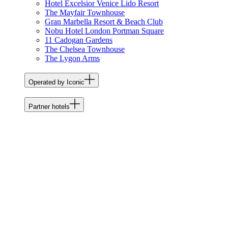
Hotel Excelsior Venice Lido Resort
The Mayfair Townhouse
Gran Marbella Resort & Beach Club
Nobu Hotel London Portman Square
11 Cadogan Gardens
The Chelsea Townhouse
The Lygon Arms
Operated by Iconic
Partner hotels