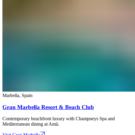
Marbella​​​​‌ ‍ ​‍​‍‌‍ ‌ ​‍‌‍‍‌‌‍‌ ‌‍‍‌‌‍ ‍​‍​‍​ ‍‍​‍​‍‌ ​ ‌‍​‌‌‍ ‍‌‍‍‌‌ ‌​‌ ‍‌​‍ ‍‌‍‍‌‌‍ ​‍​‍​‍ ​​‍​‍‌‍‍​‌ ​‍‌‍‌‌‌‍‌‍​‍​‍​ ‍‍​‍​‍‌‍‍​‌ ‌​‌ ‌​‌ ​​‌ ​ ​ ‍‍​‍ ​‍ ‌‍ ​​‍ ‌‌‍​‌‌‍ ‍‌‍‌​​‍ ‌‌ ​‍​‍ ‌‌‍‍​‌‍ ‌ ‌​‌‍‌‌‌‍ ​‌ ​ ​‍ ‌‌ ​ ‌ ‌​‌ ‌‌‌‍‌​‌‍‍‌‌‍ ​‍ ‍‌ ‌‍‌‍‌‌‌ ​‍‌‍​ ‌‍‌‌‌‍ ​​‍ ‍‌‍​‌‌ ​​‌ ​​​‍ ‌‍‍‌‌‍ ‍‌ ‌​‌‍‌‌‌‍ ‍‌ ‌​​‍ ‌‍‌‌‌‍‌​‌‍‍‌‌ ‌​​‍ ‌‍ ‌‌‍ ‌‍‌​‌‍‌‌​ ‌‌ ​​‌ ​‍‌‍‌‌‌ ​ ‌‍‌‌‌‍ ‍‌ ‌​‌‍​‌‌ ‌​‌‍‍‌‌‍ ‌‍ ‍​ ‍ ‌‍‍‌‌‍‌​​ ‌​ ‌‍‌‍‌​​ ‌‌​ ​‌​ ‌‍​ ‌‍​ ‍‌‌‍‌​​‍ ‌​ ‌‌‌‍​‍​ ​​‌‍‌​​‍ ‌​ ‌​​ ‌ ‌‍‌​‌‍​‌​‍ ‌‌‍​‌​ ​‌​ ​​​ ​​​‍ ‌​ ‍​‌‍‌‌‌‍​‌​ ‍​‌‍​ ​ ‌‌‌‍‌‌‌‍​‍​ ‍‌​ ​‌​ ​ ​ ‌ ​ ‍ ‌ ‌​‌ ‍‌‌ ​​‌‍‌‌​ ‌‌‍‍​‌‍ ‌ ‌​‌‍‌‌‌‍ ​​ ‍ ‌ ​​‌‍​‌‌ ‌​‌‍‍​​ ‌‌‍ ​‌‍ ‌‍​ ‌‍​‌‌ ‌​‌‍‍‌‌‍ ‌‍ ‍​ ‌‍​‍‌‍​‌‌ ​ ‌‍‌‌‌‌‌‌‌ ​‍‌‍ ​​ ‌‌‍‍​‌ ‌​‌ ‌​‌ ​​‌ ​ ​‍‌‌​ ​ ‌​​‌​‍‌‌​ ​‍‌​‌‍​‍‌‌​ ​‍‌​‌‍‌‍ ​​‍ ‌‌‍​‌‌‍ ‍‌‍‌​​‍ ‌‌ ​‍​‍ ‌‌‍‍​‌‍ ‌ ‌​‌‍‌‌‌‍ ​‌ ​ ​‍ ‌‌ ​ ‌ ‌​‌ ‌‌‌‍‌​‌‍‍‌‌‍ ​‍ ‍‌ ‌‍‌‍‌‌‌ ​‍‌‍​ ‌‍‌‌‌‍ ​​‍ ‍‌‍​‌‌ ​​‌ ​​​‍‌‍‌‍‍‌‌‍‌​​ ‌​ ‌‍‌‍‌​​ ‌‌​ ​‌​ ‌‍​ ‌‍​ ‍‌‌‍‌​​‍ ‌​ ‌‌‌‍​‍​ ​​‌‍‌​​‍ ‌​ ‌​​ ‌ ‌‍‌​‌‍​‌​‍ ‌‌‍​‌​ ​‌​ ​​​ ​​​‍ ‌​ ‍​‌‍‌‌‌‍​‌​ ‍​‌‍​ ​ ‌‌‌‍‌‌‌‍​‍​ ‍‌​ ​‌​ ​ ​ ‌ ​‍‌‍‌ ‌​‌ ‍‌‌ ​​‌‍‌‌​ ‌‌‍‍​‌‍ ‌ ‌​‌‍‌‌‌‍ ​​‍‌‍‌ ​​‌‍​‌‌ ‌​‌‍‍​​ ‌‌‍ ​‌‍ ‌‍​ ‌‍​‌‌ ‌​‌‍‍‌‌‍ ‌‍ ‍​‍‌‍‌ ​​‌‍‌‌‌ ​‍‌ ​ ‌ ​​‌‍‌‌‌‍​ ‌ ‌​‌‍‍‌‌ ‌‍‌‍‌‌​ ‌‌ ​​‌ ‌‌‌‍​‍‌‍ ​‌‍‍‌‌ ​ ‌‍‍​‌‍‌‌‌‍‌​​‍​‍‌ ‌
,
Spain​​​​‌ ‍ ​‍​‍‌‍ ‌ ​‍‌‍‍‌‌‍‌ ‌‍‍‌‌‍ ‍​‍​‍​ ‍‍​‍​‍‌ ​ ‌‍​‌‌‍ ‍‌‍‍‌‌ ‌​‌ ‍‌​‍ ‍‌‍‍‌‌‍ ​‍​‍​‍ ​​‍​‍‌‍‍​‌ ​‍‌‍‌‌‌‍‌‍​‍​‍​ ‍‍​‍​‍‌‍‍​‌ ‌​‌ ‌​‌ ​​‌ ​ ​ ‍‍​‍ ​‍ ‌‍ ​​‍ ‌‌‍​‌‌‍ ‍‌‍‌​​‍ ‌‌ ​‍​‍ ‌‌‍‍​‌‍ ‌ ‌​‌‍‌‌‌‍ ​‌ ​ ​‍ ‌‌ ​ ‌ ‌​‌ ‌‌‌‍‌​‌‍‍‌‌‍ ​‍ ‍‌ ‌‍‌‍‌‌‌ ​‍‌‍​ ‌‍‌‌‌‍ ​​‍ ‍‌‍​‌‌ ​​‌ ​​​‍ ‌‍‍‌‌‍ ‍‌ ‌​‌‍‌‌‌‍ ‍‌ ‌​​‍ ‌‍‌‌‌‍‌​‌‍‍‌‌ ‌​​‍ ‌‍ ‌‌‍ ‌‍‌​‌‍‌‌​ ‌‌ ​​‌ ​‍‌‍‌‌‌ ​ ‌‍‌‌‌‍ ‍‌ ‌​‌‍​‌‌ ‌​‌‍‍‌‌‍ ‌‍ ‍​ ‍ ‌‍‍‌‌‍‌​​ ‌​ ‌‌​ ‍‌​ ‌ ‌‍‌​​ ‌​​ ‌‌​ ‍‌‌‍‌‌​‍ ‌​ ‌​‌‍‌‍​ ‌​​ ‌‌​‍ ‌​ ‌​​ ‌‍​ ‌​​ ‍‌​‍ ‌‌‍​‍‌‍​‌​ ​ ​ ​‍​‍ ‌‌‍​‍​ ​‌‌‍‌‍​ ‌‍‌‍‌‌‌‍‌‌​ ‌ ‌‍​‍​ ​ ‌‍​ ​ ‌​‌‍​ ​ ‍ ‌ ‌​‌ ‍‌‌ ​​‌‍‌‌​ ‌‌‍​ ‌‍ ‌ ‌‌‌‍ ‍‌ ‌​‌ ​‍‌ ‍‌​ ‍ ‌ ​​‌‍​‌‌ ‌​‌‍‍​​ ‌‌ ‌​‌‍‍‌‌ ‌​‌‍ ​‌‍‌‌​ ‌‍​‍‌‍​‌‌ ​ ‌‍‌‌‌‌‌‌‌ ​‍‌‍ ​​ ‌‌‍‍​‌ ‌​‌ ‌​‌ ​​‌ ​ ​‍‌‌​ ​ ‌​​‌​‍‌‌​ ​‍‌​‌‍​‍‌‌​ ​‍‌​‌‍‌‍ ​​‍ ‌‌‍​‌‌‍ ‍‌‍‌​​‍ ‌‌ ​‍​‍ ‌‌‍‍​‌‍ ‌ ‌​‌‍‌‌‌‍ ​‌ ​ ​‍ ‌‌ ​ ‌ ‌​‌ ‌‌‌‍‌​‌‍‍‌‌‍ ​‍ ‍‌ ‌‍‌‍‌‌‌ ​‍‌‍​ ‌‍‌‌‌‍ ​​‍ ‍‌‍​‌‌ ​​‌ ​​​‍‌‍‌‍‍‌‌‍‌​​ ‌​ ‌‌​ ‍‌​ ‌ ‌‍‌​​ ‌​​ ‌‌​ ‍‌‌‍‌‌​‍ ‌​ ‌​‌‍‌‍​ ‌​​ ‌‌​‍ ‌​ ‌​​ ‌‍​ ‌​​ ‍‌​‍ ‌‌‍​‍‌‍​‌​ ​ ​ ​‍​‍ ‌‌‍​‍​ ​‌‌‍‌‍​ ‌‍‌‍‌‌‌‍‌‌​ ‌ ‌‍​‍​ ​ ‌‍​ ​ ‌​‌‍​ ​‍‌‍‌ ‌​‌ ‍‌‌ ​​‌‍‌‌​ ‌‌‍​ ‌‍ ‌ ‌‌‌‍ ‍‌ ‌​‌ ​‍‌ ‍‌​‍‌‍‌ ​​‌‍​‌‌ ‌​‌‍‍​​ ‌‌ ‌​‌‍‍‌‌ ‌​‌‍ ​‌‍‌‌​‍‌‍‌ ​​‌‍‌‌‌ ​‍‌ ​ ‌ ​​‌‍‌‌‌‍​ ‌ ‌​‌‍‍‌‌ ‌‍‌‍‌‌​ ‌‌ ​​‌ ‌‌‌‍​‍‌‍ ​‌‍‍‌‌ ​ ‌‍‍​‌‍‌‌‌‍‌​​‍​‍‌ ‌
Gran Marbella Resort & Beach Club​​​​‌ ‍ ​‍​‍‌‍ ‌ ​‍‌‍‍‌‌‍‌ ‌‍‍‌‌‍ ‍​‍​‍​ ‍‍​‍​‍‌ ​ ‌‍​‌‌‍ ‍‌‍‍‌‌ ‌​‌ ‍‌​‍ ‍‌‍‍‌‌‍ ​‍​‍​‍ ​​‍​‍‌‍‍​‌ ​‍‌‍‌‌‌‍‌‍​‍​‍​ ‍‍​‍​‍‌‍‍​‌ ‌​‌ ‌​‌ ​​‌ ​ ​ ‍‍​‍ ​‍ ‌‍ ​​‍ ‌‌‍​‌‌‍ ‍‌‍‌​​‍ ‌‌ ​‍​‍ ‌‌‍‍​‌‍ ‌ ‌​‌‍‌‌‌‍ ​‌ ​ ​‍ ‌‌ ​ ‌ ‌​‌ ‌‌‌‍‌​‌‍‍‌‌‍ ​‍ ‍‌ ‌‍‌‍‌‌‌ ​‍‌‍​ ‌‍‌‌‌‍ ​​‍ ‍‌‍​‌‌ ​​‌ ​​​‍ ‌‍‍‌‌‍ ‍‌ ‌​‌‍‌‌‌‍ ‍‌ ‌​​‍ ‌‍‌‌‌‍‌​‌‍‍‌‌ ‌​​‍ ‌‍ ‌‌‍ ‌‍‌​‌‍‌‌​ ‌‌ ​​‌ ​‍‌‍‌‌‌ ​ ‌‍‌‌‌‍ ‍‌ ‌​‌‍​‌‌ ‌​‌‍‍‌‌‍ ‌‍ ‍​ ‍ ‌‍‍‌‌‍‌​​ ‌​ ‌‍‌‍‌​​ ‌‌​ ​‌​ ‌‍​ ‌‍​ ‍‌‌‍‌​​‍ ‌​ ‌‌‌‍​‍​ ​​‌‍‌​​‍ ‌​ ‌​​ ‌ ‌‍‌​‌‍​‌​‍ ‌‌‍​‌​ ​‌​ ​​​ ​​​‍ ‌​ ‍​‌‍‌‌‌‍​‌​ ‍​‌‍​ ​ ‌‌‌‍‌‌‌‍​‍​ ‍‌​ ​‌​ ​ ​ ‌ ​ ‍ ‌ ‌​‌ ‍‌‌ ​​‌‍‌‌​ ‌‌‍‍​‌‍ ‌ ‌​‌‍‌‌‌‍ ​​ ‍ ‌ ​​‌‍​‌‌ ‌​‌‍‍​​ ‌‌ ‌​‌‍‍‌‌ ‌​‌‍ ​‌‍‌‌​ ‌‍​‍‌‍​‌‌ ​ ‌‍‌‌‌‌‌‌‌ ​‍‌‍ ​​ ‌‌‍‍​‌ ‌​‌ ‌​‌ ​​‌ ​ ​‍‌‌​ ​ ‌​​‌​‍‌‌​ ​‍‌​‌‍​‍‌‌​ ​‍‌​‌‍‌‍ ​​‍ ‌‌‍​‌‌‍ ‍‌‍‌​​‍ ‌‌ ​‍​‍ ‌‌‍‍​‌‍ ‌ ‌​‌‍‌‌‌‍ ​‌ ​ ​‍ ‌‌ ​ ‌ ‌​‌ ‌‌‌‍‌​‌‍‍‌‌‍ ​‍ ‍‌ ‌‍‌‍‌‌‌ ​‍‌‍​ ‌‍‌‌‌‍ ​​‍ ‍‌‍​‌‌ ​​‌ ​​​‍‌‍‌‍‍‌‌‍‌​​ ‌​ ‌‍‌‍‌​​ ‌‌​ ​‌​ ‌‍​ ‌‍​ ‍‌‌‍‌​​‍ ‌​ ‌‌‌‍​‍​ ​​‌‍‌​​‍ ‌​ ‌​​ ‌ ‌‍‌​‌‍​‌​‍ ‌‌‍​‌​ ​‌​ ​​​ ​​​‍ ‌​ ‍​‌‍‌‌‌‍​‌​ ‍​‌‍​ ​ ‌‌‌‍‌‌‌‍​‍​ ‍‌​ ​‌​ ​ ​ ‌ ​‍‌‍‌ ‌​‌ ‍‌‌ ​​‌‍‌‌​ ‌‌‍‍​‌‍ ‌ ‌​‌‍‌‌‌‍ ​​‍‌‍‌ ​​‌‍​‌‌ ‌​‌‍‍​​ ‌‌ ‌​‌‍‍‌‌ ‌​‌‍ ​‌‍‌‌​‍‌‍‌ ​​‌‍‌‌‌ ​‍‌ ​ ‌ ​​‌‍‌‌‌‍​ ‌ ‌​‌‍‍‌‌ ‌‍‌‍‌‌​ ‌‌ ​​‌ ‌‌‌‍​‍‌‍ ​‌‍‍‌‌ ​ ‌‍‍​‌‍‌‌‌‍‌​​‍​‍‌ ‌
Contemporary beachfront luxury with Champneys Spa and
Mediterranean dining at Amù.​​​​‌ ‍ ​‍​‍‌‍ ‌ ​‍‌‍‍‌‌‍‌ ‌‍‍‌‌‍ ‍​‍​‍​ ‍‍​‍​‍‌ ​ ‌‍​‌‌‍ ‍‌‍‍‌‌ ‌​‌ ‍‌​‍ ‍‌‍‍‌‌‍ ​‍​‍​‍ ​​‍​‍‌‍‍​‌ ​‍‌‍‌‌‌‍‌‍​‍​‍​ ‍‍​‍​‍‌‍‍​‌ ‌​‌ ‌​‌ ​​‌ ​ ​ ‍‍​‍ ​‍ ‌‍ ​​‍ ‌‌‍​‌‌‍ ‍‌‍‌​​‍ ‌‌ ​‍​‍ ‌‌‍‍​‌‍ ‌ ‌​‌‍‌‌‌‍ ​‌ ​ ​‍ ‌‌ ​ ‌ ‌​‌ ‌‌‌‍‌​‌‍‍‌‌‍ ​‍ ‍‌ ‌‍‌‍‌‌‌ ​‍‌‍​ ‌‍‌‌‌‍ ​​‍ ‍‌‍​‌‌ ​​‌ ​​​‍ ‌‍‍‌‌‍ ‍‌ ‌​‌‍‌‌‌‍ ‍‌ ‌​​‍ ‌‍‌‌‌‍‌​‌‍‍‌‌ ‌​​‍ ‌‍ ‌‌‍ ‌‍‌​‌‍‌‌​ ‌‌ ​​‌ ​‍‌‍‌‌‌ ​ ‌‍‌‌‌‍ ‍‌ ‌​‌‍​‌‌ ‌​‌‍‍‌‌‍ ‌‍ ‍​ ‍ ‌‍‍‌‌‍‌​​ ‌​ ‌‍‌‍‌​​ ‌‌​ ​‌​ ‌‍​ ‌‍​ ‍‌‌‍‌​​‍ ‌​ ‌‌‌‍​‍​ ​​‌‍‌​​‍ ‌​ ‌​​ ‌ ‌‍‌​‌‍​‌​‍ ‌‌‍​‌​ ​‌​ ​​​ ​​​‍ ‌​ ‍​‌‍‌‌‌‍​‌​ ‍​‌‍​ ​ ‌‌‌‍‌‌‌‍​‍​ ‍‌​ ​‌​ ​ ​ ‌ ​ ‍ ‌ ‌​‌ ‍‌‌ ​​‌‍‌‌​ ‌‌‍‍​‌‍ ‌ ‌​‌‍‌‌‌‍ ​​ ‍ ‌ ​​‌‍​‌‌ ‌​‌‍‍​​ ‌‌‍‌‌‌ ‍​‌‍​ ‌‍‌‌‌ ​‍‌ ​​‌ ‌​​ ‌‍​‍‌‍​‌‌ ​ ‌‍‌‌‌‌‌‌‌ ​‍‌‍ ​​ ‌‌‍‍​‌ ‌​‌ ‌​‌ ​​‌ ​ ​‍‌‌​ ​ ‌​​‌​‍‌‌​ ​‍‌​‌‍​‍‌‌​ ​‍‌​‌‍‌‍ ​​‍ ‌‌‍​‌‌‍ ‍‌‍‌​​‍ ‌‌ ​‍​‍ ‌‌‍‍​‌‍ ‌ ‌​‌‍‌‌‌‍ ​‌ ​ ​‍ ‌‌ ​ ‌ ‌​‌ ‌‌‌‍‌​‌‍‍‌‌‍ ​‍ ‍‌ ‌‍‌‍‌‌‌ ​‍‌‍​ ‌‍‌‌‌‍ ​​‍ ‍‌‍​‌‌ ​​‌ ​​​‍‌‍‌‍‍‌‌‍‌​​ ‌​ ‌‍‌‍‌​​ ‌‌​ ​‌​ ‌‍​ ‌‍​ ‍‌‌‍‌​​‍ ‌​ ‌‌‌‍​‍​ ​​‌‍‌​​‍ ‌​ ‌​​ ‌ ‌‍‌​‌‍​‌​‍ ‌‌‍​‌​ ​‌​ ​​​ ​​​‍ ‌​ ‍​‌‍‌‌‌‍​‌​ ‍​‌‍​ ​ ‌‌‌‍‌‌‌‍​‍​ ‍‌​ ​‌​ ​ ​ ‌ ​‍‌‍‌ ‌​‌ ‍‌‌ ​​‌‍‌‌​ ‌‌‍‍​‌‍ ‌ ‌​‌‍‌‌‌‍ ​​‍‌‍‌ ​​‌‍​‌‌ ‌​‌‍‍​​ ‌‌‍‌‌‌ ‍​‌‍​ ‌‍‌‌‌ ​‍‌ ​​‌ ‌​​‍‌‍‌ ​​‌‍‌‌‌ ​‍‌ ​ ‌ ​​‌‍‌‌‌‍​ ‌ ‌​‌‍‍‌‌ ‌‍‌‍‌‌​ ‌‌ ​​‌ ‌‌‌‍​‍‌‍ ​‌‍‍‌‌ ​ ‌‍‍​‌‍‌‌‌‍‌​​‍​‍‌ ‌
Visit Gran Marbella​​​​‌ ‍ ​‍​‍‌‍ ‌ ​‍‌‍‍‌‌‍‌ ‌‍‍‌‌‍ ‍​‍​‍​ ‍‍​‍​‍‌ ​ ‌‍​‌‌‍ ‍‌‍‍‌‌ ‌​‌ ‍‌​‍ ‍‌‍‍‌‌‍ ​‍​‍​‍ ​​‍​‍‌‍‍​‌ ​‍‌‍‌‌‌‍‌‍​‍​‍​ ‍‍​‍​‍‌‍‍​‌ ‌​‌ ‌​‌ ​​‌ ​ ​ ‍‍​‍ ​‍ ‌‍ ​​‍ ‌‌‍​‌‌‍ ‍‌‍‌​​‍ ‌‌ ​‍​‍ ‌‌‍‍​‌‍ ‌ ‌​‌‍‌‌‌‍ ​‌ ​ ​‍ ‌‌ ​ ‌ ‌​‌ ‌‌‌‍‌​‌‍‍‌‌‍ ​‍ ‍‌ ‌‍‌‍‌‌‌ ​‍‌‍​ ‌‍‌‌‌‍ ​​‍ ‍‌‍​‌‌ ​​‌ ​​​‍ ‌‍‍‌‌‍ ‍‌ ‌​‌‍‌‌‌‍ ‍‌ ‌​​‍ ‌‍‌‌‌‍‌​‌‍‍‌‌ ‌​​‍ ‌‍ ‌‌‍ ‌‍‌​‌‍‌‌​ ‌‌ ​​‌ ​‍‌‍‌‌‌ ​ ‌‍‌‌‌‍ ‍‌ ‌​‌‍​‌‌ ‌​‌‍‍‌‌‍ ‌‍ ‍​ ‍ ‌‍‍‌‌‍‌​​ ‌​ ‌‍‌‍‌​​ ‌‌​ ​‌​ ‌‍​ ‌‍​ ‍‌‌‍‌​​‍ ‌​ ‌‌‌‍​‍​ ​​‌‍‌​​‍ ‌​ ‌​​ ‌ ‌‍‌​‌‍​‌​‍ ‌‌‍​‌​ ​‌​ ​​​ ​​​‍ ‌​ ‍​‌‍‌‌‌‍​‌​ ‍​‌‍​ ​ ‌‌‌‍‌‌‌‍​‍​ ‍‌​ ​‌​ ​ ​ ‌ ​ ‍ ‌ ‌​‌ ‍‌‌ ​​‌‍‌‌​ ‌‌‍‍​‌‍ ‌ ‌​‌‍‌‌‌‍ ​​ ‍ ‌ ​​‌‍​‌‌ ‌​‌‍‍​​ ‌‌ ‌ ‌‍‌‌‌‍​‍‌ ​ ‌‍‍‌‌ ‌​‌‍‌‌‌​​ ‌ ‌​‌‍​‌​‍ ‍‌‍ ​‌‍​‌‌‍​‍‌‍‌‌‌‍ ​​ ‌‍​‍‌‍​‌‌ ​ ‌‍‌‌‌‌‌‌‌ ​‍‌‍ ​​ ‌‌‍‍​‌ ‌​‌ ‌​‌ ​​‌ ​ ​‍‌‌​ ​ ‌​​‌​‍‌‌​ ​‍‌​‌‍​‍‌‌​ ​‍‌​‌‍‌‍ ​​‍ ‌‌‍​‌‌‍ ‍‌‍‌​​‍ ‌‌ ​‍​‍ ‌‌‍‍​‌‍ ‌ ‌​‌‍‌‌‌‍ ​‌ ​ ​‍ ‌‌ ​ ‌ ‌​‌ ‌‌‌‍‌​‌‍‍‌‌‍ ​‍ ‍‌ ‌‍‌‍‌‌‌ ​‍‌‍​ ‌‍‌‌‌‍ ​​‍ ‍‌‍​‌‌ ​​‌ ​​​‍‌‍‌‍‍‌‌‍‌​​ ‌​ ‌‍‌‍‌​​ ‌‌​ ​‌​ ‌‍​ ‌‍​ ‍‌‌‍‌​​‍ ‌​ ‌‌‌‍​‍​ ​​‌‍‌​​‍ ‌​ ‌​​ ‌ ‌‍‌​‌‍​‌​‍ ‌‌‍​‌​ ​‌​ ​​​ ​​​‍ ‌​ ‍​‌‍‌‌‌‍​‌​ ‍​‌‍​ ​ ‌‌‌‍‌‌‌‍​‍​ ‍‌​ ​‌​ ​ ​ ‌ ​‍‌‍‌ ‌​‌ ‍‌‌ ​​‌‍‌‌​ ‌‌‍‍​‌‍ ‌ ‌​‌‍‌‌‌‍ ​​‍‌‍‌ ​​‌‍​‌‌ ‌​‌‍‍​​ ‌‌ ‌ ‌‍‌‌‌‍​‍‌ ​ ‌‍‍‌‌ ‌​‌‍‌‌‌​​ ‌ ‌​‌‍​‌​‍ ‍‌‍ ​‌‍​‌‌‍​‍‌‍‌‌‌‍ ​​‍‌‍‌ ​​‌‍‌‌‌ ​‍‌ ​ ‌ ​​‌‍‌‌‌‍​ ‌ ‌​‌‍‍‌‌ ‌‍‌‍‌‌​ ‌‌ ​​‌ ‌‌‌‍​‍‌‍ ​‌‍‍‌‌ ​ ‌‍‍​‌‍‌‌‌‍‌​​‍​‍‌ ‌