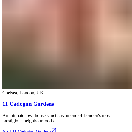
Chelsea, London​​​​‌ ‍ ​‍​‍‌‍ ‌ ​‍‌‍‍‌‌‍‌ ‌‍‍‌‌‍ ‍​‍​‍​ ‍‍​‍​‍‌ ​ ‌‍​‌‌‍ ‍‌‍‍‌‌ ‌​‌ ‍‌​‍ ‍‌‍‍‌‌‍ ​‍​‍​‍ ​​‍​‍‌‍‍​‌ ​‍‌‍‌‌‌‍‌‍​‍​‍​ ‍‍​‍​‍‌‍‍​‌ ‌​‌ ‌​‌ ​​‌ ​ ​ ‍‍​‍ ​‍ ‌‍ ​​‍ ‌‌‍​‌‌‍ ‍‌‍‌​​‍ ‌‌ ​‍​‍ ‌‌‍‍​‌‍ ‌ ‌​‌‍‌‌‌‍ ​‌ ​ ​‍ ‌‌ ​ ‌ ‌​‌ ‌‌‌‍‌​‌‍‍‌‌‍ ​‍ ‍‌ ‌‍‌‍‌‌‌ ​‍‌‍​ ‌‍‌‌‌‍ ​​‍ ‍‌‍​‌‌ ​​‌ ​​​‍ ‌‍‍‌‌‍ ‍‌ ‌​‌‍‌‌‌‍ ‍‌ ‌​​‍ ‌‍‌‌‌‍‌​‌‍‍‌‌ ‌​​‍ ‌‍ ‌‌‍ ‌‍‌​‌‍‌‌​ ‌‌ ​​‌ ​‍‌‍‌‌‌ ​ ‌‍‌‌‌‍ ‍‌ ‌​‌‍​‌‌ ‌​‌‍‍‌‌‍ ‌‍ ‍​ ‍ ‌‍‍‌‌‍‌​​ ‌‌‍‌‍​ ​‌​ ‌‍‌‍​‍​ ‍‌‌‍‌​​ ​​​ ‌ ​‍ ‌​ ‍​​ ‌‌​ ‍​​ ​‌​‍ ‌​ ‌​​ ‌​​ ‌ ​ ​‍​‍ ‌‌‍​‌​ ‍​​ ​‌​ ‌‍​‍ ‌‌‍‌‌​ ‌‍​ ‌‍​ ​‍​ ‌‍​ ‌‌‌‍​ ​ ​‌​ ‌‍​ ​‍‌‍‌​‌‍​‌​ ‍ ‌ ‌​‌ ‍‌‌ ​​‌‍‌‌​ ‌‌‍‍​‌‍ ‌ ‌​‌‍‌‌‌‍ ​​ ‍ ‌ ​​‌‍​‌‌ ‌​‌‍‍​​ ‌‌‍ ​‌‍ ‌‍​ ‌‍​‌‌ ‌​‌‍‍‌‌‍ ‌‍ ‍​ ‌‍​‍‌‍​‌‌ ​ ‌‍‌‌‌‌‌‌‌ ​‍‌‍ ​​ ‌‌‍‍​‌ ‌​‌ ‌​‌ ​​‌ ​ ​‍‌‌​ ​ ‌​​‌​‍‌‌​ ​‍‌​‌‍​‍‌‌​ ​‍‌​‌‍‌‍ ​​‍ ‌‌‍​‌‌‍ ‍‌‍‌​​‍ ‌‌ ​‍​‍ ‌‌‍‍​‌‍ ‌ ‌​‌‍‌‌‌‍ ​‌ ​ ​‍ ‌‌ ​ ‌ ‌​‌ ‌‌‌‍‌​‌‍‍‌‌‍ ​‍ ‍‌ ‌‍‌‍‌‌‌ ​‍‌‍​ ‌‍‌‌‌‍ ​​‍ ‍‌‍​‌‌ ​​‌ ​​​‍‌‍‌‍‍‌‌‍‌​​ ‌‌‍‌‍​ ​‌​ ‌‍‌‍​‍​ ‍‌‌‍‌​​ ​​​ ‌ ​‍ ‌​ ‍​​ ‌‌​ ‍​​ ​‌​‍ ‌​ ‌​​ ‌​​ ‌ ​ ​‍​‍ ‌‌‍​‌​ ‍​​ ​‌​ ‌‍​‍ ‌‌‍‌‌​ ‌‍​ ‌‍​ ​‍​ ‌‍​ ‌‌‌‍​ ​ ​‌​ ‌‍​ ​‍‌‍‌​‌‍​‌​‍‌‍‌ ‌​‌ ‍‌‌ ​​‌‍‌‌​ ‌‌‍‍​‌‍ ‌ ‌​‌‍‌‌‌‍ ​​‍‌‍‌ ​​‌‍​‌‌ ‌​‌‍‍​​ ‌‌‍ ​‌‍ ‌‍​ ‌‍​‌‌ ‌​‌‍‍‌‌‍ ‌‍ ‍​‍‌‍‌ ​​‌‍‌‌‌ ​‍‌ ​ ‌ ​​‌‍‌‌‌‍​ ‌ ‌​‌‍‍‌‌ ‌‍‌‍‌‌​ ‌‌ ​​‌ ‌‌‌‍​‍‌‍ ​‌‍‍‌‌ ​ ‌‍‍​‌‍‌‌‌‍‌​​‍​‍‌ ‌
,
UK​​​​‌ ‍ ​‍​‍‌‍ ‌ ​‍‌‍‍‌‌‍‌ ‌‍‍‌‌‍ ‍​‍​‍​ ‍‍​‍​‍‌ ​ ‌‍​‌‌‍ ‍‌‍‍‌‌ ‌​‌ ‍‌​‍ ‍‌‍‍‌‌‍ ​‍​‍​‍ ​​‍​‍‌‍‍​‌ ​‍‌‍‌‌‌‍‌‍​‍​‍​ ‍‍​‍​‍‌‍‍​‌ ‌​‌ ‌​‌ ​​‌ ​ ​ ‍‍​‍ ​‍ ‌‍ ​​‍ ‌‌‍​‌‌‍ ‍‌‍‌​​‍ ‌‌ ​‍​‍ ‌‌‍‍​‌‍ ‌ ‌​‌‍‌‌‌‍ ​‌ ​ ​‍ ‌‌ ​ ‌ ‌​‌ ‌‌‌‍‌​‌‍‍‌‌‍ ​‍ ‍‌ ‌‍‌‍‌‌‌ ​‍‌‍​ ‌‍‌‌‌‍ ​​‍ ‍‌‍​‌‌ ​​‌ ​​​‍ ‌‍‍‌‌‍ ‍‌ ‌​‌‍‌‌‌‍ ‍‌ ‌​​‍ ‌‍‌‌‌‍‌​‌‍‍‌‌ ‌​​‍ ‌‍ ‌‌‍ ‌‍‌​‌‍‌‌​ ‌‌ ​​‌ ​‍‌‍‌‌‌ ​ ‌‍‌‌‌‍ ‍‌ ‌​‌‍​‌‌ ‌​‌‍‍‌‌‍ ‌‍ ‍​ ‍ ‌‍‍‌‌‍‌​​ ‌​ ​‌​ ‌ ​ ​‌​ ​​​ ​‌‌‍‌‍‌‍​ ​ ​​​‍ ‌​ ‍​‌‍‌‌‌‍‌​‌‍‌​​‍ ‌​ ‌​‌‍‌‌​ ​‍​ ‌​​‍ ‌​ ‍‌​ ‌​​ ‌​‌‍​ ​‍ ‌​ ​​‌‍‌‍‌‍​ ‌‍‌‍‌‍​‍​ ‌‌​ ‍​‌‍​‌​ ​​‌‍​‌​ ‌‍​ ​​​ ‍ ‌ ‌​‌ ‍‌‌ ​​‌‍‌‌​ ‌‌‍​ ‌‍ ‌ ‌‌‌‍ ‍‌ ‌​‌ ​‍‌ ‍‌​ ‍ ‌ ​​‌‍​‌‌ ‌​‌‍‍​​ ‌‌ ‌​‌‍‍‌‌ ‌​‌‍ ​‌‍‌‌​ ‌‍​‍‌‍​‌‌ ​ ‌‍‌‌‌‌‌‌‌ ​‍‌‍ ​​ ‌‌‍‍​‌ ‌​‌ ‌​‌ ​​‌ ​ ​‍‌‌​ ​ ‌​​‌​‍‌‌​ ​‍‌​‌‍​‍‌‌​ ​‍‌​‌‍‌‍ ​​‍ ‌‌‍​‌‌‍ ‍‌‍‌​​‍ ‌‌ ​‍​‍ ‌‌‍‍​‌‍ ‌ ‌​‌‍‌‌‌‍ ​‌ ​ ​‍ ‌‌ ​ ‌ ‌​‌ ‌‌‌‍‌​‌‍‍‌‌‍ ​‍ ‍‌ ‌‍‌‍‌‌‌ ​‍‌‍​ ‌‍‌‌‌‍ ​​‍ ‍‌‍​‌‌ ​​‌ ​​​‍‌‍‌‍‍‌‌‍‌​​ ‌​ ​‌​ ‌ ​ ​‌​ ​​​ ​‌‌‍‌‍‌‍​ ​ ​​​‍ ‌​ ‍​‌‍‌‌‌‍‌​‌‍‌​​‍ ‌​ ‌​‌‍‌‌​ ​‍​ ‌​​‍ ‌​ ‍‌​ ‌​​ ‌​‌‍​ ​‍ ‌​ ​​‌‍‌‍‌‍​ ‌‍‌‍‌‍​‍​ ‌‌​ ‍​‌‍​‌​ ​​‌‍​‌​ ‌‍​ ​​​‍‌‍‌ ‌​‌ ‍‌‌ ​​‌‍‌‌​ ‌‌‍​ ‌‍ ‌ ‌‌‌‍ ‍‌ ‌​‌ ​‍‌ ‍‌​‍‌‍‌ ​​‌‍​‌‌ ‌​‌‍‍​​ ‌‌ ‌​‌‍‍‌‌ ‌​‌‍ ​‌‍‌‌​‍‌‍‌ ​​‌‍‌‌‌ ​‍‌ ​ ‌ ​​‌‍‌‌‌‍​ ‌ ‌​‌‍‍‌‌ ‌‍‌‍‌‌​ ‌‌ ​​‌ ‌‌‌‍​‍‌‍ ​‌‍‍‌‌ ​ ‌‍‍​‌‍‌‌‌‍‌​​‍​‍‌ ‌
11 Cadogan Gardens​​​​‌ ‍ ​‍​‍‌‍ ‌ ​‍‌‍‍‌‌‍‌ ‌‍‍‌‌‍ ‍​‍​‍​ ‍‍​‍​‍‌ ​ ‌‍​‌‌‍ ‍‌‍‍‌‌ ‌​‌ ‍‌​‍ ‍‌‍‍‌‌‍ ​‍​‍​‍ ​​‍​‍‌‍‍​‌ ​‍‌‍‌‌‌‍‌‍​‍​‍​ ‍‍​‍​‍‌‍‍​‌ ‌​‌ ‌​‌ ​​‌ ​ ​ ‍‍​‍ ​‍ ‌‍ ​​‍ ‌‌‍​‌‌‍ ‍‌‍‌​​‍ ‌‌ ​‍​‍ ‌‌‍‍​‌‍ ‌ ‌​‌‍‌‌‌‍ ​‌ ​ ​‍ ‌‌ ​ ‌ ‌​‌ ‌‌‌‍‌​‌‍‍‌‌‍ ​‍ ‍‌ ‌‍‌‍‌‌‌ ​‍‌‍​ ‌‍‌‌‌‍ ​​‍ ‍‌‍​‌‌ ​​‌ ​​​‍ ‌‍‍‌‌‍ ‍‌ ‌​‌‍‌‌‌‍ ‍‌ ‌​​‍ ‌‍‌‌‌‍‌​‌‍‍‌‌ ‌​​‍ ‌‍ ‌‌‍ ‌‍‌​‌‍‌‌​ ‌‌ ​​‌ ​‍‌‍‌‌‌ ​ ‌‍‌‌‌‍ ‍‌ ‌​‌‍​‌‌ ‌​‌‍‍‌‌‍ ‌‍ ‍​ ‍ ‌‍‍‌‌‍‌​​ ‌‌‍‌‍​ ​‌​ ‌‍‌‍​‍​ ‍‌‌‍‌​​ ​​​ ‌ ​‍ ‌​ ‍​​ ‌‌​ ‍​​ ​‌​‍ ‌​ ‌​​ ‌​​ ‌ ​ ​‍​‍ ‌‌‍​‌​ ‍​​ ​‌​ ‌‍​‍ ‌‌‍‌‌​ ‌‍​ ‌‍​ ​‍​ ‌‍​ ‌‌‌‍​ ​ ​‌​ ‌‍​ ​‍‌‍‌​‌‍​‌​ ‍ ‌ ‌​‌ ‍‌‌ ​​‌‍‌‌​ ‌‌‍‍​‌‍ ‌ ‌​‌‍‌‌‌‍ ​​ ‍ ‌ ​​‌‍​‌‌ ‌​‌‍‍​​ ‌‌ ‌​‌‍‍‌‌ ‌​‌‍ ​‌‍‌‌​ ‌‍​‍‌‍​‌‌ ​ ‌‍‌‌‌‌‌‌‌ ​‍‌‍ ​​ ‌‌‍‍​‌ ‌​‌ ‌​‌ ​​‌ ​ ​‍‌‌​ ​ ‌​​‌​‍‌‌​ ​‍‌​‌‍​‍‌‌​ ​‍‌​‌‍‌‍ ​​‍ ‌‌‍​‌‌‍ ‍‌‍‌​​‍ ‌‌ ​‍​‍ ‌‌‍‍​‌‍ ‌ ‌​‌‍‌‌‌‍ ​‌ ​ ​‍ ‌‌ ​ ‌ ‌​‌ ‌‌‌‍‌​‌‍‍‌‌‍ ​‍ ‍‌ ‌‍‌‍‌‌‌ ​‍‌‍​ ‌‍‌‌‌‍ ​​‍ ‍‌‍​‌‌ ​​‌ ​​​‍‌‍‌‍‍‌‌‍‌​​ ‌‌‍‌‍​ ​‌​ ‌‍‌‍​‍​ ‍‌‌‍‌​​ ​​​ ‌ ​‍ ‌​ ‍​​ ‌‌​ ‍​​ ​‌​‍ ‌​ ‌​​ ‌​​ ‌ ​ ​‍​‍ ‌‌‍​‌​ ‍​​ ​‌​ ‌‍​‍ ‌‌‍‌‌​ ‌‍​ ‌‍​ ​‍​ ‌‍​ ‌‌‌‍​ ​ ​‌​ ‌‍​ ​‍‌‍‌​‌‍​‌​‍‌‍‌ ‌​‌ ‍‌‌ ​​‌‍‌‌​ ‌‌‍‍​‌‍ ‌ ‌​‌‍‌‌‌‍ ​​‍‌‍‌ ​​‌‍​‌‌ ‌​‌‍‍​​ ‌‌ ‌​‌‍‍‌‌ ‌​‌‍ ​‌‍‌‌​‍‌‍‌ ​​‌‍‌‌‌ ​‍‌ ​ ‌ ​​‌‍‌‌‌‍​ ‌ ‌​‌‍‍‌‌ ‌‍‌‍‌‌​ ‌‌ ​​‌ ‌‌‌‍​‍‌‍ ​‌‍‍‌‌ ​ ‌‍‍​‌‍‌‌‌‍‌​​‍​‍‌ ‌
An intimate townhouse sanctuary in one of London's most
prestigious neighbourhoods.​​​​‌ ‍ ​‍​‍‌‍ ‌ ​‍‌‍‍‌‌‍‌ ‌‍‍‌‌‍ ‍​‍​‍​ ‍‍​‍​‍‌ ​ ‌‍​‌‌‍ ‍‌‍‍‌‌ ‌​‌ ‍‌​‍ ‍‌‍‍‌‌‍ ​‍​‍​‍ ​​‍​‍‌‍‍​‌ ​‍‌‍‌‌‌‍‌‍​‍​‍​ ‍‍​‍​‍‌‍‍​‌ ‌​‌ ‌​‌ ​​‌ ​ ​ ‍‍​‍ ​‍ ‌‍ ​​‍ ‌‌‍​‌‌‍ ‍‌‍‌​​‍ ‌‌ ​‍​‍ ‌‌‍‍​‌‍ ‌ ‌​‌‍‌‌‌‍ ​‌ ​ ​‍ ‌‌ ​ ‌ ‌​‌ ‌‌‌‍‌​‌‍‍‌‌‍ ​‍ ‍‌ ‌‍‌‍‌‌‌ ​‍‌‍​ ‌‍‌‌‌‍ ​​‍ ‍‌‍​‌‌ ​​‌ ​​​‍ ‌‍‍‌‌‍ ‍‌ ‌​‌‍‌‌‌‍ ‍‌ ‌​​‍ ‌‍‌‌‌‍‌​‌‍‍‌‌ ‌​​‍ ‌‍ ‌‌‍ ‌‍‌​‌‍‌‌​ ‌‌ ​​‌ ​‍‌‍‌‌‌ ​ ‌‍‌‌‌‍ ‍‌ ‌​‌‍​‌‌ ‌​‌‍‍‌‌‍ ‌‍ ‍​ ‍ ‌‍‍‌‌‍‌​​ ‌‌‍‌‍​ ​‌​ ‌‍‌‍​‍​ ‍‌‌‍‌​​ ​​​ ‌ ​‍ ‌​ ‍​​ ‌‌​ ‍​​ ​‌​‍ ‌​ ‌​​ ‌​​ ‌ ​ ​‍​‍ ‌‌‍​‌​ ‍​​ ​‌​ ‌‍​‍ ‌‌‍‌‌​ ‌‍​ ‌‍​ ​‍​ ‌‍​ ‌‌‌‍​ ​ ​‌​ ‌‍​ ​‍‌‍‌​‌‍​‌​ ‍ ‌ ‌​‌ ‍‌‌ ​​‌‍‌‌​ ‌‌‍‍​‌‍ ‌ ‌​‌‍‌‌‌‍ ​​ ‍ ‌ ​​‌‍​‌‌ ‌​‌‍‍​​ ‌‌‍‌‌‌ ‍​‌‍​ ‌‍‌‌‌ ​‍‌ ​​‌ ‌​​ ‌‍​‍‌‍​‌‌ ​ ‌‍‌‌‌‌‌‌‌ ​‍‌‍ ​​ ‌‌‍‍​‌ ‌​‌ ‌​‌ ​​‌ ​ ​‍‌‌​ ​ ‌​​‌​‍‌‌​ ​‍‌​‌‍​‍‌‌​ ​‍‌​‌‍‌‍ ​​‍ ‌‌‍​‌‌‍ ‍‌‍‌​​‍ ‌‌ ​‍​‍ ‌‌‍‍​‌‍ ‌ ‌​‌‍‌‌‌‍ ​‌ ​ ​‍ ‌‌ ​ ‌ ‌​‌ ‌‌‌‍‌​‌‍‍‌‌‍ ​‍ ‍‌ ‌‍‌‍‌‌‌ ​‍‌‍​ ‌‍‌‌‌‍ ​​‍ ‍‌‍​‌‌ ​​‌ ​​​‍‌‍‌‍‍‌‌‍‌​​ ‌‌‍‌‍​ ​‌​ ‌‍‌‍​‍​ ‍‌‌‍‌​​ ​​​ ‌ ​‍ ‌​ ‍​​ ‌‌​ ‍​​ ​‌​‍ ‌​ ‌​​ ‌​​ ‌ ​ ​‍​‍ ‌‌‍​‌​ ‍​​ ​‌​ ‌‍​‍ ‌‌‍‌‌​ ‌‍​ ‌‍​ ​‍​ ‌‍​ ‌‌‌‍​ ​ ​‌​ ‌‍​ ​‍‌‍‌​‌‍​‌​‍‌‍‌ ‌​‌ ‍‌‌ ​​‌‍‌‌​ ‌‌‍‍​‌‍ ‌ ‌​‌‍‌‌‌‍ ​​‍‌‍‌ ​​‌‍​‌‌ ‌​‌‍‍​​ ‌‌‍‌‌‌ ‍​‌‍​ ‌‍‌‌‌ ​‍‌ ​​‌ ‌​​‍‌‍‌ ​​‌‍‌‌‌ ​‍‌ ​ ‌ ​​‌‍‌‌‌‍​ ‌ ‌​‌‍‍‌‌ ‌‍‌‍‌‌​ ‌‌ ​​‌ ‌‌‌‍​‍‌‍ ​‌‍‍‌‌ ​ ‌‍‍​‌‍‌‌‌‍‌​​‍​‍‌ ‌
Visit 11 Cadogan Gardens​​​​‌ ‍ ​‍​‍‌‍ ‌ ​‍‌‍‍‌‌‍‌ ‌‍‍‌‌‍ ‍​‍​‍​ ‍‍​‍​‍‌ ​ ‌‍​‌‌‍ ‍‌‍‍‌‌ ‌​‌ ‍‌​‍ ‍‌‍‍‌‌‍ ​‍​‍​‍ ​​‍​‍‌‍‍​‌ ​‍‌‍‌‌‌‍‌‍​‍​‍​ ‍‍​‍​‍‌‍‍​‌ ‌​‌ ‌​‌ ​​‌ ​ ​ ‍‍​‍ ​‍ ‌‍ ​​‍ ‌‌‍​‌‌‍ ‍‌‍‌​​‍ ‌‌ ​‍​‍ ‌‌‍‍​‌‍ ‌ ‌​‌‍‌‌‌‍ ​‌ ​ ​‍ ‌‌ ​ ‌ ‌​‌ ‌‌‌‍‌​‌‍‍‌‌‍ ​‍ ‍‌ ‌‍‌‍‌‌‌ ​‍‌‍​ ‌‍‌‌‌‍ ​​‍ ‍‌‍​‌‌ ​​‌ ​​​‍ ‌‍‍‌‌‍ ‍‌ ‌​‌‍‌‌‌‍ ‍‌ ‌​​‍ ‌‍‌‌‌‍‌​‌‍‍‌‌ ‌​​‍ ‌‍ ‌‌‍ ‌‍‌​‌‍‌‌​ ‌‌ ​​‌ ​‍‌‍‌‌‌ ​ ‌‍‌‌‌‍ ‍‌ ‌​‌‍​‌‌ ‌​‌‍‍‌‌‍ ‌‍ ‍​ ‍ ‌‍‍‌‌‍‌​​ ‌‌‍‌‍​ ​‌​ ‌‍‌‍​‍​ ‍‌‌‍‌​​ ​​​ ‌ ​‍ ‌​ ‍​​ ‌‌​ ‍​​ ​‌​‍ ‌​ ‌​​ ‌​​ ‌ ​ ​‍​‍ ‌‌‍​‌​ ‍​​ ​‌​ ‌‍​‍ ‌‌‍‌‌​ ‌‍​ ‌‍​ ​‍​ ‌‍​ ‌‌‌‍​ ​ ​‌​ ‌‍​ ​‍‌‍‌​‌‍​‌​ ‍ ‌ ‌​‌ ‍‌‌ ​​‌‍‌‌​ ‌‌‍‍​‌‍ ‌ ‌​‌‍‌‌‌‍ ​​ ‍ ‌ ​​‌‍​‌‌ ‌​‌‍‍​​ ‌‌ ‌ ‌‍‌‌‌‍​‍‌ ​ ‌‍‍‌‌ ‌​‌‍‌‌‌​​ ‌ ‌​‌‍​‌​‍ ‍‌‍ ​‌‍​‌‌‍​‍‌‍‌‌‌‍ ​​ ‌‍​‍‌‍​‌‌ ​ ‌‍‌‌‌‌‌‌‌ ​‍‌‍ ​​ ‌‌‍‍​‌ ‌​‌ ‌​‌ ​​‌ ​ ​‍‌‌​ ​ ‌​​‌​‍‌‌​ ​‍‌​‌‍​‍‌‌​ ​‍‌​‌‍‌‍ ​​‍ ‌‌‍​‌‌‍ ‍‌‍‌​​‍ ‌‌ ​‍​‍ ‌‌‍‍​‌‍ ‌ ‌​‌‍‌‌‌‍ ​‌ ​ ​‍ ‌‌ ​ ‌ ‌​‌ ‌‌‌‍‌​‌‍‍‌‌‍ ​‍ ‍‌ ‌‍‌‍‌‌‌ ​‍‌‍​ ‌‍‌‌‌‍ ​​‍ ‍‌‍​‌‌ ​​‌ ​​​‍‌‍‌‍‍‌‌‍‌​​ ‌‌‍‌‍​ ​‌​ ‌‍‌‍​‍​ ‍‌‌‍‌​​ ​​​ ‌ ​‍ ‌​ ‍​​ ‌‌​ ‍​​ ​‌​‍ ‌​ ‌​​ ‌​​ ‌ ​ ​‍​‍ ‌‌‍​‌​ ‍​​ ​‌​ ‌‍​‍ ‌‌‍‌‌​ ‌‍​ ‌‍​ ​‍​ ‌‍​ ‌‌‌‍​ ​ ​‌​ ‌‍​ ​‍‌‍‌​‌‍​‌​‍‌‍‌ ‌​‌ ‍‌‌ ​​‌‍‌‌​ ‌‌‍‍​‌‍ ‌ ‌​‌‍‌‌‌‍ ​​‍‌‍‌ ​​‌‍​‌‌ ‌​‌‍‍​​ ‌‌ ‌ ‌‍‌‌‌‍​‍‌ ​ ‌‍‍‌‌ ‌​‌‍‌‌‌​​ ‌ ‌​‌‍​‌​‍ ‍‌‍ ​‌‍​‌‌‍​‍‌‍‌‌‌‍ ​​‍‌‍‌ ​​‌‍‌‌‌ ​‍‌ ​ ‌ ​​‌‍‌‌‌‍​ ‌ ‌​‌‍‍‌‌ ‌‍‌‍‌‌​ ‌‌ ​​‌ ‌‌‌‍​‍‌‍ ​‌‍‍‌‌ ​ ‌‍‍​‌‍‌‌‌‍‌​​‍​‍‌ ‌