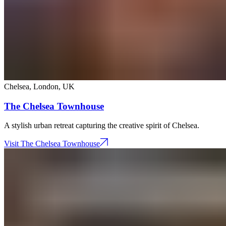
Chelsea, London​​​​‌ ‍ ​‍​‍‌‍ ‌ ​‍‌‍‍‌‌‍‌ ‌‍‍‌‌‍ ‍​‍​‍​ ‍‍​‍​‍‌ ​ ‌‍​‌‌‍ ‍‌‍‍‌‌ ‌​‌ ‍‌​‍ ‍‌‍‍‌‌‍ ​‍​‍​‍ ​​‍​‍‌‍‍​‌ ​‍‌‍‌‌‌‍‌‍​‍​‍​ ‍‍​‍​‍‌‍‍​‌ ‌​‌ ‌​‌ ​​‌ ​ ​ ‍‍​‍ ​‍ ‌‍ ​​‍ ‌‌‍​‌‌‍ ‍‌‍‌​​‍ ‌‌ ​‍​‍ ‌‌‍‍​‌‍ ‌ ‌​‌‍‌‌‌‍ ​‌ ​ ​‍ ‌‌ ​ ‌ ‌​‌ ‌‌‌‍‌​‌‍‍‌‌‍ ​‍ ‍‌ ‌‍‌‍‌‌‌ ​‍‌‍​ ‌‍‌‌‌‍ ​​‍ ‍‌‍​‌‌ ​​‌ ​​​‍ ‌‍‍‌‌‍ ‍‌ ‌​‌‍‌‌‌‍ ‍‌ ‌​​‍ ‌‍‌‌‌‍‌​‌‍‍‌‌ ‌​​‍ ‌‍ ‌‌‍ ‌‍‌​‌‍‌‌​ ‌‌ ​​‌ ​‍‌‍‌‌‌ ​ ‌‍‌‌‌‍ ‍‌ ‌​‌‍​‌‌ ‌​‌‍‍‌‌‍ ‌‍ ‍​ ‍ ‌‍‍‌‌‍‌​​ ‌​ ‌ ‌‍‌‌‌‍‌‌​ ​​​ ​‌​ ‍‌‌‍‌‌​ ‌​​‍ ‌‌‍‌‍​ ‌‌​ ‌​​ ‍‌​‍ ‌​ ‌​​ ‌​‌‍‌‌‌‍‌‌​‍ ‌‌‍​‌​ ‌‌​ ​ ​ ​‍​‍ ‌​ ​‌​ ​‌​ ‍​‌‍​‍‌‍‌‌‌‍​‌‌‍​‍‌‍‌​‌‍​‌​ ‍​​ ‍‌‌‍‌​​ ‍ ‌ ‌​‌ ‍‌‌ ​​‌‍‌‌​ ‌‌‍‍​‌‍ ‌ ‌​‌‍‌‌‌‍ ​​ ‍ ‌ ​​‌‍​‌‌ ‌​‌‍‍​​ ‌‌‍ ​‌‍ ‌‍​ ‌‍​‌‌ ‌​‌‍‍‌‌‍ ‌‍ ‍​ ‌‍​‍‌‍​‌‌ ​ ‌‍‌‌‌‌‌‌‌ ​‍‌‍ ​​ ‌‌‍‍​‌ ‌​‌ ‌​‌ ​​‌ ​ ​‍‌‌​ ​ ‌​​‌​‍‌‌​ ​‍‌​‌‍​‍‌‌​ ​‍‌​‌‍‌‍ ​​‍ ‌‌‍​‌‌‍ ‍‌‍‌​​‍ ‌‌ ​‍​‍ ‌‌‍‍​‌‍ ‌ ‌​‌‍‌‌‌‍ ​‌ ​ ​‍ ‌‌ ​ ‌ ‌​‌ ‌‌‌‍‌​‌‍‍‌‌‍ ​‍ ‍‌ ‌‍‌‍‌‌‌ ​‍‌‍​ ‌‍‌‌‌‍ ​​‍ ‍‌‍​‌‌ ​​‌ ​​​‍‌‍‌‍‍‌‌‍‌​​ ‌​ ‌ ‌‍‌‌‌‍‌‌​ ​​​ ​‌​ ‍‌‌‍‌‌​ ‌​​‍ ‌‌‍‌‍​ ‌‌​ ‌​​ ‍‌​‍ ‌​ ‌​​ ‌​‌‍‌‌‌‍‌‌​‍ ‌‌‍​‌​ ‌‌​ ​ ​ ​‍​‍ ‌​ ​‌​ ​‌​ ‍​‌‍​‍‌‍‌‌‌‍​‌‌‍​‍‌‍‌​‌‍​‌​ ‍​​ ‍‌‌‍‌​​‍‌‍‌ ‌​‌ ‍‌‌ ​​‌‍‌‌​ ‌‌‍‍​‌‍ ‌ ‌​‌‍‌‌‌‍ ​​‍‌‍‌ ​​‌‍​‌‌ ‌​‌‍‍​​ ‌‌‍ ​‌‍ ‌‍​ ‌‍​‌‌ ‌​‌‍‍‌‌‍ ‌‍ ‍​‍‌‍‌ ​​‌‍‌‌‌ ​‍‌ ​ ‌ ​​‌‍‌‌‌‍​ ‌ ‌​‌‍‍‌‌ ‌‍‌‍‌‌​ ‌‌ ​​‌ ‌‌‌‍​‍‌‍ ​‌‍‍‌‌ ​ ‌‍‍​‌‍‌‌‌‍‌​​‍​‍‌ ‌
,
UK​​​​‌ ‍ ​‍​‍‌‍ ‌ ​‍‌‍‍‌‌‍‌ ‌‍‍‌‌‍ ‍​‍​‍​ ‍‍​‍​‍‌ ​ ‌‍​‌‌‍ ‍‌‍‍‌‌ ‌​‌ ‍‌​‍ ‍‌‍‍‌‌‍ ​‍​‍​‍ ​​‍​‍‌‍‍​‌ ​‍‌‍‌‌‌‍‌‍​‍​‍​ ‍‍​‍​‍‌‍‍​‌ ‌​‌ ‌​‌ ​​‌ ​ ​ ‍‍​‍ ​‍ ‌‍ ​​‍ ‌‌‍​‌‌‍ ‍‌‍‌​​‍ ‌‌ ​‍​‍ ‌‌‍‍​‌‍ ‌ ‌​‌‍‌‌‌‍ ​‌ ​ ​‍ ‌‌ ​ ‌ ‌​‌ ‌‌‌‍‌​‌‍‍‌‌‍ ​‍ ‍‌ ‌‍‌‍‌‌‌ ​‍‌‍​ ‌‍‌‌‌‍ ​​‍ ‍‌‍​‌‌ ​​‌ ​​​‍ ‌‍‍‌‌‍ ‍‌ ‌​‌‍‌‌‌‍ ‍‌ ‌​​‍ ‌‍‌‌‌‍‌​‌‍‍‌‌ ‌​​‍ ‌‍ ‌‌‍ ‌‍‌​‌‍‌‌​ ‌‌ ​​‌ ​‍‌‍‌‌‌ ​ ‌‍‌‌‌‍ ‍‌ ‌​‌‍​‌‌ ‌​‌‍‍‌‌‍ ‌‍ ‍​ ‍ ‌‍‍‌‌‍‌​​ ‌​ ​‌​ ‌ ​ ​‌​ ​​​ ​‌‌‍‌‍‌‍​ ​ ​​​‍ ‌​ ‍​‌‍‌‌‌‍‌​‌‍‌​​‍ ‌​ ‌​‌‍‌‌​ ​‍​ ‌​​‍ ‌​ ‍‌​ ‌​​ ‌​‌‍​ ​‍ ‌​ ​​‌‍‌‍‌‍​ ‌‍‌‍‌‍​‍​ ‌‌​ ‍​‌‍​‌​ ​​‌‍​‌​ ‌‍​ ​​​ ‍ ‌ ‌​‌ ‍‌‌ ​​‌‍‌‌​ ‌‌‍​ ‌‍ ‌ ‌‌‌‍ ‍‌ ‌​‌ ​‍‌ ‍‌​ ‍ ‌ ​​‌‍​‌‌ ‌​‌‍‍​​ ‌‌ ‌​‌‍‍‌‌ ‌​‌‍ ​‌‍‌‌​ ‌‍​‍‌‍​‌‌ ​ ‌‍‌‌‌‌‌‌‌ ​‍‌‍ ​​ ‌‌‍‍​‌ ‌​‌ ‌​‌ ​​‌ ​ ​‍‌‌​ ​ ‌​​‌​‍‌‌​ ​‍‌​‌‍​‍‌‌​ ​‍‌​‌‍‌‍ ​​‍ ‌‌‍​‌‌‍ ‍‌‍‌​​‍ ‌‌ ​‍​‍ ‌‌‍‍​‌‍ ‌ ‌​‌‍‌‌‌‍ ​‌ ​ ​‍ ‌‌ ​ ‌ ‌​‌ ‌‌‌‍‌​‌‍‍‌‌‍ ​‍ ‍‌ ‌‍‌‍‌‌‌ ​‍‌‍​ ‌‍‌‌‌‍ ​​‍ ‍‌‍​‌‌ ​​‌ ​​​‍‌‍‌‍‍‌‌‍‌​​ ‌​ ​‌​ ‌ ​ ​‌​ ​​​ ​‌‌‍‌‍‌‍​ ​ ​​​‍ ‌​ ‍​‌‍‌‌‌‍‌​‌‍‌​​‍ ‌​ ‌​‌‍‌‌​ ​‍​ ‌​​‍ ‌​ ‍‌​ ‌​​ ‌​‌‍​ ​‍ ‌​ ​​‌‍‌‍‌‍​ ‌‍‌‍‌‍​‍​ ‌‌​ ‍​‌‍​‌​ ​​‌‍​‌​ ‌‍​ ​​​‍‌‍‌ ‌​‌ ‍‌‌ ​​‌‍‌‌​ ‌‌‍​ ‌‍ ‌ ‌‌‌‍ ‍‌ ‌​‌ ​‍‌ ‍‌​‍‌‍‌ ​​‌‍​‌‌ ‌​‌‍‍​​ ‌‌ ‌​‌‍‍‌‌ ‌​‌‍ ​‌‍‌‌​‍‌‍‌ ​​‌‍‌‌‌ ​‍‌ ​ ‌ ​​‌‍‌‌‌‍​ ‌ ‌​‌‍‍‌‌ ‌‍‌‍‌‌​ ‌‌ ​​‌ ‌‌‌‍​‍‌‍ ​‌‍‍‌‌ ​ ‌‍‍​‌‍‌‌‌‍‌​​‍​‍‌ ‌
The Chelsea Townhouse​​​​‌ ‍ ​‍​‍‌‍ ‌ ​‍‌‍‍‌‌‍‌ ‌‍‍‌‌‍ ‍​‍​‍​ ‍‍​‍​‍‌ ​ ‌‍​‌‌‍ ‍‌‍‍‌‌ ‌​‌ ‍‌​‍ ‍‌‍‍‌‌‍ ​‍​‍​‍ ​​‍​‍‌‍‍​‌ ​‍‌‍‌‌‌‍‌‍​‍​‍​ ‍‍​‍​‍‌‍‍​‌ ‌​‌ ‌​‌ ​​‌ ​ ​ ‍‍​‍ ​‍ ‌‍ ​​‍ ‌‌‍​‌‌‍ ‍‌‍‌​​‍ ‌‌ ​‍​‍ ‌‌‍‍​‌‍ ‌ ‌​‌‍‌‌‌‍ ​‌ ​ ​‍ ‌‌ ​ ‌ ‌​‌ ‌‌‌‍‌​‌‍‍‌‌‍ ​‍ ‍‌ ‌‍‌‍‌‌‌ ​‍‌‍​ ‌‍‌‌‌‍ ​​‍ ‍‌‍​‌‌ ​​‌ ​​​‍ ‌‍‍‌‌‍ ‍‌ ‌​‌‍‌‌‌‍ ‍‌ ‌​​‍ ‌‍‌‌‌‍‌​‌‍‍‌‌ ‌​​‍ ‌‍ ‌‌‍ ‌‍‌​‌‍‌‌​ ‌‌ ​​‌ ​‍‌‍‌‌‌ ​ ‌‍‌‌‌‍ ‍‌ ‌​‌‍​‌‌ ‌​‌‍‍‌‌‍ ‌‍ ‍​ ‍ ‌‍‍‌‌‍‌​​ ‌​ ‌ ‌‍‌‌‌‍‌‌​ ​​​ ​‌​ ‍‌‌‍‌‌​ ‌​​‍ ‌‌‍‌‍​ ‌‌​ ‌​​ ‍‌​‍ ‌​ ‌​​ ‌​‌‍‌‌‌‍‌‌​‍ ‌‌‍​‌​ ‌‌​ ​ ​ ​‍​‍ ‌​ ​‌​ ​‌​ ‍​‌‍​‍‌‍‌‌‌‍​‌‌‍​‍‌‍‌​‌‍​‌​ ‍​​ ‍‌‌‍‌​​ ‍ ‌ ‌​‌ ‍‌‌ ​​‌‍‌‌​ ‌‌‍‍​‌‍ ‌ ‌​‌‍‌‌‌‍ ​​ ‍ ‌ ​​‌‍​‌‌ ‌​‌‍‍​​ ‌‌ ‌​‌‍‍‌‌ ‌​‌‍ ​‌‍‌‌​ ‌‍​‍‌‍​‌‌ ​ ‌‍‌‌‌‌‌‌‌ ​‍‌‍ ​​ ‌‌‍‍​‌ ‌​‌ ‌​‌ ​​‌ ​ ​‍‌‌​ ​ ‌​​‌​‍‌‌​ ​‍‌​‌‍​‍‌‌​ ​‍‌​‌‍‌‍ ​​‍ ‌‌‍​‌‌‍ ‍‌‍‌​​‍ ‌‌ ​‍​‍ ‌‌‍‍​‌‍ ‌ ‌​‌‍‌‌‌‍ ​‌ ​ ​‍ ‌‌ ​ ‌ ‌​‌ ‌‌‌‍‌​‌‍‍‌‌‍ ​‍ ‍‌ ‌‍‌‍‌‌‌ ​‍‌‍​ ‌‍‌‌‌‍ ​​‍ ‍‌‍​‌‌ ​​‌ ​​​‍‌‍‌‍‍‌‌‍‌​​ ‌​ ‌ ‌‍‌‌‌‍‌‌​ ​​​ ​‌​ ‍‌‌‍‌‌​ ‌​​‍ ‌‌‍‌‍​ ‌‌​ ‌​​ ‍‌​‍ ‌​ ‌​​ ‌​‌‍‌‌‌‍‌‌​‍ ‌‌‍​‌​ ‌‌​ ​ ​ ​‍​‍ ‌​ ​‌​ ​‌​ ‍​‌‍​‍‌‍‌‌‌‍​‌‌‍​‍‌‍‌​‌‍​‌​ ‍​​ ‍‌‌‍‌​​‍‌‍‌ ‌​‌ ‍‌‌ ​​‌‍‌‌​ ‌‌‍‍​‌‍ ‌ ‌​‌‍‌‌‌‍ ​​‍‌‍‌ ​​‌‍​‌‌ ‌​‌‍‍​​ ‌‌ ‌​‌‍‍‌‌ ‌​‌‍ ​‌‍‌‌​‍‌‍‌ ​​‌‍‌‌‌ ​‍‌ ​ ‌ ​​‌‍‌‌‌‍​ ‌ ‌​‌‍‍‌‌ ‌‍‌‍‌‌​ ‌‌ ​​‌ ‌‌‌‍​‍‌‍ ​‌‍‍‌‌ ​ ‌‍‍​‌‍‌‌‌‍‌​​‍​‍‌ ‌
A stylish urban retreat capturing the creative spirit of Chelsea.​​​​‌ ‍ ​‍​‍‌‍ ‌ ​‍‌‍‍‌‌‍‌ ‌‍‍‌‌‍ ‍​‍​‍​ ‍‍​‍​‍‌ ​ ‌‍​‌‌‍ ‍‌‍‍‌‌ ‌​‌ ‍‌​‍ ‍‌‍‍‌‌‍ ​‍​‍​‍ ​​‍​‍‌‍‍​‌ ​‍‌‍‌‌‌‍‌‍​‍​‍​ ‍‍​‍​‍‌‍‍​‌ ‌​‌ ‌​‌ ​​‌ ​ ​ ‍‍​‍ ​‍ ‌‍ ​​‍ ‌‌‍​‌‌‍ ‍‌‍‌​​‍ ‌‌ ​‍​‍ ‌‌‍‍​‌‍ ‌ ‌​‌‍‌‌‌‍ ​‌ ​ ​‍ ‌‌ ​ ‌ ‌​‌ ‌‌‌‍‌​‌‍‍‌‌‍ ​‍ ‍‌ ‌‍‌‍‌‌‌ ​‍‌‍​ ‌‍‌‌‌‍ ​​‍ ‍‌‍​‌‌ ​​‌ ​​​‍ ‌‍‍‌‌‍ ‍‌ ‌​‌‍‌‌‌‍ ‍‌ ‌​​‍ ‌‍‌‌‌‍‌​‌‍‍‌‌ ‌​​‍ ‌‍ ‌‌‍ ‌‍‌​‌‍‌‌​ ‌‌ ​​‌ ​‍‌‍‌‌‌ ​ ‌‍‌‌‌‍ ‍‌ ‌​‌‍​‌‌ ‌​‌‍‍‌‌‍ ‌‍ ‍​ ‍ ‌‍‍‌‌‍‌​​ ‌​ ‌ ‌‍‌‌‌‍‌‌​ ​​​ ​‌​ ‍‌‌‍‌‌​ ‌​​‍ ‌‌‍‌‍​ ‌‌​ ‌​​ ‍‌​‍ ‌​ ‌​​ ‌​‌‍‌‌‌‍‌‌​‍ ‌‌‍​‌​ ‌‌​ ​ ​ ​‍​‍ ‌​ ​‌​ ​‌​ ‍​‌‍​‍‌‍‌‌‌‍​‌‌‍​‍‌‍‌​‌‍​‌​ ‍​​ ‍‌‌‍‌​​ ‍ ‌ ‌​‌ ‍‌‌ ​​‌‍‌‌​ ‌‌‍‍​‌‍ ‌ ‌​‌‍‌‌‌‍ ​​ ‍ ‌ ​​‌‍​‌‌ ‌​‌‍‍​​ ‌‌‍‌‌‌ ‍​‌‍​ ‌‍‌‌‌ ​‍‌ ​​‌ ‌​​ ‌‍​‍‌‍​‌‌ ​ ‌‍‌‌‌‌‌‌‌ ​‍‌‍ ​​ ‌‌‍‍​‌ ‌​‌ ‌​‌ ​​‌ ​ ​‍‌‌​ ​ ‌​​‌​‍‌‌​ ​‍‌​‌‍​‍‌‌​ ​‍‌​‌‍‌‍ ​​‍ ‌‌‍​‌‌‍ ‍‌‍‌​​‍ ‌‌ ​‍​‍ ‌‌‍‍​‌‍ ‌ ‌​‌‍‌‌‌‍ ​‌ ​ ​‍ ‌‌ ​ ‌ ‌​‌ ‌‌‌‍‌​‌‍‍‌‌‍ ​‍ ‍‌ ‌‍‌‍‌‌‌ ​‍‌‍​ ‌‍‌‌‌‍ ​​‍ ‍‌‍​‌‌ ​​‌ ​​​‍‌‍‌‍‍‌‌‍‌​​ ‌​ ‌ ‌‍‌‌‌‍‌‌​ ​​​ ​‌​ ‍‌‌‍‌‌​ ‌​​‍ ‌‌‍‌‍​ ‌‌​ ‌​​ ‍‌​‍ ‌​ ‌​​ ‌​‌‍‌‌‌‍‌‌​‍ ‌‌‍​‌​ ‌‌​ ​ ​ ​‍​‍ ‌​ ​‌​ ​‌​ ‍​‌‍​‍‌‍‌‌‌‍​‌‌‍​‍‌‍‌​‌‍​‌​ ‍​​ ‍‌‌‍‌​​‍‌‍‌ ‌​‌ ‍‌‌ ​​‌‍‌‌​ ‌‌‍‍​‌‍ ‌ ‌​‌‍‌‌‌‍ ​​‍‌‍‌ ​​‌‍​‌‌ ‌​‌‍‍​​ ‌‌‍‌‌‌ ‍​‌‍​ ‌‍‌‌‌ ​‍‌ ​​‌ ‌​​‍‌‍‌ ​​‌‍‌‌‌ ​‍‌ ​ ‌ ​​‌‍‌‌‌‍​ ‌ ‌​‌‍‍‌‌ ‌‍‌‍‌‌​ ‌‌ ​​‌ ‌‌‌‍​‍‌‍ ​‌‍‍‌‌ ​ ‌‍‍​‌‍‌‌‌‍‌​​‍​‍‌ ‌
Visit The Chelsea Townhouse​​​​‌ ‍ ​‍​‍‌‍ ‌ ​‍‌‍‍‌‌‍‌ ‌‍‍‌‌‍ ‍​‍​‍​ ‍‍​‍​‍‌ ​ ‌‍​‌‌‍ ‍‌‍‍‌‌ ‌​‌ ‍‌​‍ ‍‌‍‍‌‌‍ ​‍​‍​‍ ​​‍​‍‌‍‍​‌ ​‍‌‍‌‌‌‍‌‍​‍​‍​ ‍‍​‍​‍‌‍‍​‌ ‌​‌ ‌​‌ ​​‌ ​ ​ ‍‍​‍ ​‍ ‌‍ ​​‍ ‌‌‍​‌‌‍ ‍‌‍‌​​‍ ‌‌ ​‍​‍ ‌‌‍‍​‌‍ ‌ ‌​‌‍‌‌‌‍ ​‌ ​ ​‍ ‌‌ ​ ‌ ‌​‌ ‌‌‌‍‌​‌‍‍‌‌‍ ​‍ ‍‌ ‌‍‌‍‌‌‌ ​‍‌‍​ ‌‍‌‌‌‍ ​​‍ ‍‌‍​‌‌ ​​‌ ​​​‍ ‌‍‍‌‌‍ ‍‌ ‌​‌‍‌‌‌‍ ‍‌ ‌​​‍ ‌‍‌‌‌‍‌​‌‍‍‌‌ ‌​​‍ ‌‍ ‌‌‍ ‌‍‌​‌‍‌‌​ ‌‌ ​​‌ ​‍‌‍‌‌‌ ​ ‌‍‌‌‌‍ ‍‌ ‌​‌‍​‌‌ ‌​‌‍‍‌‌‍ ‌‍ ‍​ ‍ ‌‍‍‌‌‍‌​​ ‌​ ‌ ‌‍‌‌‌‍‌‌​ ​​​ ​‌​ ‍‌‌‍‌‌​ ‌​​‍ ‌‌‍‌‍​ ‌‌​ ‌​​ ‍‌​‍ ‌​ ‌​​ ‌​‌‍‌‌‌‍‌‌​‍ ‌‌‍​‌​ ‌‌​ ​ ​ ​‍​‍ ‌​ ​‌​ ​‌​ ‍​‌‍​‍‌‍‌‌‌‍​‌‌‍​‍‌‍‌​‌‍​‌​ ‍​​ ‍‌‌‍‌​​ ‍ ‌ ‌​‌ ‍‌‌ ​​‌‍‌‌​ ‌‌‍‍​‌‍ ‌ ‌​‌‍‌‌‌‍ ​​ ‍ ‌ ​​‌‍​‌‌ ‌​‌‍‍​​ ‌‌ ‌ ‌‍‌‌‌‍​‍‌ ​ ‌‍‍‌‌ ‌​‌‍‌‌‌​​ ‌ ‌​‌‍​‌​‍ ‍‌‍ ​‌‍​‌‌‍​‍‌‍‌‌‌‍ ​​ ‌‍​‍‌‍​‌‌ ​ ‌‍‌‌‌‌‌‌‌ ​‍‌‍ ​​ ‌‌‍‍​‌ ‌​‌ ‌​‌ ​​‌ ​ ​‍‌‌​ ​ ‌​​‌​‍‌‌​ ​‍‌​‌‍​‍‌‌​ ​‍‌​‌‍‌‍ ​​‍ ‌‌‍​‌‌‍ ‍‌‍‌​​‍ ‌‌ ​‍​‍ ‌‌‍‍​‌‍ ‌ ‌​‌‍‌‌‌‍ ​‌ ​ ​‍ ‌‌ ​ ‌ ‌​‌ ‌‌‌‍‌​‌‍‍‌‌‍ ​‍ ‍‌ ‌‍‌‍‌‌‌ ​‍‌‍​ ‌‍‌‌‌‍ ​​‍ ‍‌‍​‌‌ ​​‌ ​​​‍‌‍‌‍‍‌‌‍‌​​ ‌​ ‌ ‌‍‌‌‌‍‌‌​ ​​​ ​‌​ ‍‌‌‍‌‌​ ‌​​‍ ‌‌‍‌‍​ ‌‌​ ‌​​ ‍‌​‍ ‌​ ‌​​ ‌​‌‍‌‌‌‍‌‌​‍ ‌‌‍​‌​ ‌‌​ ​ ​ ​‍​‍ ‌​ ​‌​ ​‌​ ‍​‌‍​‍‌‍‌‌‌‍​‌‌‍​‍‌‍‌​‌‍​‌​ ‍​​ ‍‌‌‍‌​​‍‌‍‌ ‌​‌ ‍‌‌ ​​‌‍‌‌​ ‌‌‍‍​‌‍ ‌ ‌​‌‍‌‌‌‍ ​​‍‌‍‌ ​​‌‍​‌‌ ‌​‌‍‍​​ ‌‌ ‌ ‌‍‌‌‌‍​‍‌ ​ ‌‍‍‌‌ ‌​‌‍‌‌‌​​ ‌ ‌​‌‍​‌​‍ ‍‌‍ ​‌‍​‌‌‍​‍‌‍‌‌‌‍ ​​‍‌‍‌ ​​‌‍‌‌‌ ​‍‌ ​ ‌ ​​‌‍‌‌‌‍​ ‌ ‌​‌‍‍‌‌ ‌‍‌‍‌‌​ ‌‌ ​​‌ ‌‌‌‍​‍‌‍ ​‌‍‍‌‌ ​ ‌‍‍​‌‍‌‌‌‍‌​​‍​‍‌ ‌