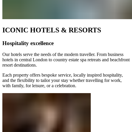
ICONIC HOTELS & RESORTS​​​​‌ ‍ ​‍​‍‌‍ ‌ ​‍‌‍‍‌‌‍‌ ‌‍‍‌‌‍ ‍​‍​‍​ ‍‍​‍​‍‌ ​ ‌‍​‌‌‍ ‍‌‍‍‌‌ ‌​‌ ‍‌​‍ ‍‌‍‍‌‌‍ ​‍​‍​‍ ​​‍​‍‌‍‍​‌ ​‍‌‍‌‌‌‍‌‍​‍​‍​ ‍‍​‍​‍‌‍‍​‌ ‌​‌ ‌​‌ ​​‌ ​ ​ ‍‍​‍ ​‍ ‌‍ ​​‍ ‌‌‍​‌‌‍ ‍‌‍‌​​‍ ‌‌ ​‍​‍ ‌‌‍‍​‌‍ ‌ ‌​‌‍‌‌‌‍ ​‌ ​ ​‍ ‌‌ ​ ‌ ‌​‌ ‌‌‌‍‌​‌‍‍‌‌‍ ​‍ ‍‌ ‌‍‌‍‌‌‌ ​‍‌‍​ ‌‍‌‌‌‍ ​​‍ ‍‌‍​‌‌ ​​‌ ​​​‍ ‌‍‍‌‌‍ ‍‌ ‌​‌‍‌‌‌‍ ‍‌ ‌​​‍ ‌‍‌‌‌‍‌​‌‍‍‌‌ ‌​​‍ ‌‍ ‌‌‍ ‌‍‌​‌‍‌‌​ ‌‌ ​​‌ ​‍‌‍‌‌‌ ​ ‌‍‌‌‌‍ ‍‌ ‌​‌‍​‌‌ ‌​‌‍‍‌‌‍ ‌‍ ‍​ ‍ ‌‍‍‌‌‍‌​​ ‌‌‍‌‍​ ‍‌‌‍‌‍‌‍​‌​ ‍‌‌‍‌‍​ ​ ‌‍‌‍​‍ ‌​ ‌ ​ ‍​​ ‍‌‌‍‌‍​‍ ‌​ ‌​​ ​‍‌‍​‌​ ​‌​‍ ‌​ ‍‌​ ‌​‌‍‌‍​ ​‍​‍ ‌‌‍‌‌​ ​​‌‍‌‍‌‍​‌‌‍‌‍​ ‌‍‌‍‌‍​ ​​​ ‌ ​ ‌‍​ ‌​​ ​ ​ ‍ ‌ ‌​‌ ‍‌‌ ​​‌‍‌‌​ ‌‌ ​​‌‍​‌‌‍‌ ‌‍‌‌​ ‍ ‌ ​​‌‍​‌‌ ‌​‌‍‍​​ ‌‌ ​​‌‍​‌‌‍‌ ‌‍‌‌‌​​‍‌ ‌‌‌‍‍‌‌‍ ​‌‍‌​‌‍‌‌‌ ​‍​‍‌‌​ ‌‌‌​​‍‌‌ ‌‍‍ ‌‍‌‌‌ ‍‌​‍‌‌​ ​ ‌​‌​​‍‌‌​ ​ ‌​‌​​‍‌‌​ ​‍​ ​‍​ ​​‌‍‌‌​ ​ ​ ‌‌​ ​ ​ ‌‌​ ​‌‌‍​ ​ ​‌‌‍​ ‌‍‌‌​ ‍​​‍‌‌​ ​‍​ ​‍​‍‌‌​ ‌‌‌​‌​​‍ ‍‌ ​ ‌ ‌‌‌‍​‍‌ ‌​‌‍‍‌‌ ‌​‌‍ ​‌‍‌‌​ ‌‍​‍‌‍​‌‌ ​ ‌‍‌‌‌‌‌‌‌ ​‍‌‍ ​​ ‌‌‍‍​‌ ‌​‌ ‌​‌ ​​‌ ​ ​‍‌‌​ ​ ‌​​‌​‍‌‌​ ​‍‌​‌‍​‍‌‌​ ​‍‌​‌‍‌‍ ​​‍ ‌‌‍​‌‌‍ ‍‌‍‌​​‍ ‌‌ ​‍​‍ ‌‌‍‍​‌‍ ‌ ‌​‌‍‌‌‌‍ ​‌ ​ ​‍ ‌‌ ​ ‌ ‌​‌ ‌‌‌‍‌​‌‍‍‌‌‍ ​‍ ‍‌ ‌‍‌‍‌‌‌ ​‍‌‍​ ‌‍‌‌‌‍ ​​‍ ‍‌‍​‌‌ ​​‌ ​​​‍‌‍‌‍‍‌‌‍‌​​ ‌‌‍‌‍​ ‍‌‌‍‌‍‌‍​‌​ ‍‌‌‍‌‍​ ​ ‌‍‌‍​‍ ‌​ ‌ ​ ‍​​ ‍‌‌‍‌‍​‍ ‌​ ‌​​ ​‍‌‍​‌​ ​‌​‍ ‌​ ‍‌​ ‌​‌‍‌‍​ ​‍​‍ ‌‌‍‌‌​ ​​‌‍‌‍‌‍​‌‌‍‌‍​ ‌‍‌‍‌‍​ ​​​ ‌ ​ ‌‍​ ‌​​ ​ ​‍‌‍‌ ‌​‌ ‍‌‌ ​​‌‍‌‌​ ‌‌ ​​‌‍​‌‌‍‌ ‌‍‌‌​‍‌‍‌ ​​‌‍​‌‌ ‌​‌‍‍​​ ‌‌ ​​‌‍​‌‌‍‌ ‌‍‌‌‌​​‍‌ ‌‌‌‍‍‌‌‍ ​‌‍‌​‌‍‌‌‌ ​‍​‍‌‌​ ‌‌‌​​‍‌‌ ‌‍‍ ‌‍‌‌‌ ‍‌​‍‌‌​ ​ ‌​‌​​‍‌‌​ ​ ‌​‌​​‍‌‌​ ​‍​ ​‍​ ​​‌‍‌‌​ ​ ​ ‌‌​ ​ ​ ‌‌​ ​‌‌‍​ ​ ​‌‌‍​ ‌‍‌‌​ ‍​​‍‌‌​ ​‍​ ​‍​‍‌‌​ ‌‌‌​‌​​‍ ‍‌ ​ ‌ ‌‌‌‍​‍‌ ‌​‌‍‍‌‌ ‌​‌‍ ​‌‍‌‌​‍‌‍‌ ​​‌‍‌‌‌ ​‍‌ ​ ‌ ​​‌‍‌‌‌‍​ ‌ ‌​‌‍‍‌‌ ‌‍‌‍‌‌​ ‌‌ ​​‌ ‌‌‌‍​‍‌‍ ​‌‍‍‌‌ ​ ‌‍‍​‌‍‌‌‌‍‌​​‍​‍‌ ‌
Hospitality excellence​​​​‌ ‍ ​‍​‍‌‍ ‌ ​‍‌‍‍‌‌‍‌ ‌‍‍‌‌‍ ‍​‍​‍​ ‍‍​‍​‍‌ ​ ‌‍​‌‌‍ ‍‌‍‍‌‌ ‌​‌ ‍‌​‍ ‍‌‍‍‌‌‍ ​‍​‍​‍ ​​‍​‍‌‍‍​‌ ​‍‌‍‌‌‌‍‌‍​‍​‍​ ‍‍​‍​‍‌‍‍​‌ ‌​‌ ‌​‌ ​​‌ ​ ​ ‍‍​‍ ​‍ ‌‍ ​​‍ ‌‌‍​‌‌‍ ‍‌‍‌​​‍ ‌‌ ​‍​‍ ‌‌‍‍​‌‍ ‌ ‌​‌‍‌‌‌‍ ​‌ ​ ​‍ ‌‌ ​ ‌ ‌​‌ ‌‌‌‍‌​‌‍‍‌‌‍ ​‍ ‍‌ ‌‍‌‍‌‌‌ ​‍‌‍​ ‌‍‌‌‌‍ ​​‍ ‍‌‍​‌‌ ​​‌ ​​​‍ ‌‍‍‌‌‍ ‍‌ ‌​‌‍‌‌‌‍ ‍‌ ‌​​‍ ‌‍‌‌‌‍‌​‌‍‍‌‌ ‌​​‍ ‌‍ ‌‌‍ ‌‍‌​‌‍‌‌​ ‌‌ ​​‌ ​‍‌‍‌‌‌ ​ ‌‍‌‌‌‍ ‍‌ ‌​‌‍​‌‌ ‌​‌‍‍‌‌‍ ‌‍ ‍​ ‍ ‌‍‍‌‌‍‌​​ ‌‌‍‌‍​ ‍‌‌‍‌‍‌‍​‌​ ‍‌‌‍‌‍​ ​ ‌‍‌‍​‍ ‌​ ‌ ​ ‍​​ ‍‌‌‍‌‍​‍ ‌​ ‌​​ ​‍‌‍​‌​ ​‌​‍ ‌​ ‍‌​ ‌​‌‍‌‍​ ​‍​‍ ‌‌‍‌‌​ ​​‌‍‌‍‌‍​‌‌‍‌‍​ ‌‍‌‍‌‍​ ​​​ ‌ ​ ‌‍​ ‌​​ ​ ​ ‍ ‌ ‌​‌ ‍‌‌ ​​‌‍‌‌​ ‌‌ ​​‌‍​‌‌‍‌ ‌‍‌‌​ ‍ ‌ ​​‌‍​‌‌ ‌​‌‍‍​​ ‌‌ ​​‌‍​‌‌‍‌ ‌‍‌‌‌​​‍‌ ‌‌‌‍‍‌‌‍ ​‌‍‌​‌‍‌‌‌ ​‍​‍‌‌​ ‌‌‌​​‍‌‌ ‌‍‍ ‌‍‌‌‌ ‍‌​‍‌‌​ ​ ‌​‌​​‍‌‌​ ​ ‌​‌​​‍‌‌​ ​‍​ ​‍​ ​​‌‍‌‌​ ​ ​ ‌‌​ ​ ​ ‌‌​ ​‌‌‍​ ​ ​‌‌‍​ ‌‍‌‌​ ‍​​‍‌‌​ ​‍​ ​‍​‍‌‌​ ‌‌‌​‌​​‍ ‍‌ ‌​‌‍‍‌‌ ‌​‌‍ ​‌‍‌‌​ ‌‍​‍‌‍​‌‌ ​ ‌‍‌‌‌‌‌‌‌ ​‍‌‍ ​​ ‌‌‍‍​‌ ‌​‌ ‌​‌ ​​‌ ​ ​‍‌‌​ ​ ‌​​‌​‍‌‌​ ​‍‌​‌‍​‍‌‌​ ​‍‌​‌‍‌‍ ​​‍ ‌‌‍​‌‌‍ ‍‌‍‌​​‍ ‌‌ ​‍​‍ ‌‌‍‍​‌‍ ‌ ‌​‌‍‌‌‌‍ ​‌ ​ ​‍ ‌‌ ​ ‌ ‌​‌ ‌‌‌‍‌​‌‍‍‌‌‍ ​‍ ‍‌ ‌‍‌‍‌‌‌ ​‍‌‍​ ‌‍‌‌‌‍ ​​‍ ‍‌‍​‌‌ ​​‌ ​​​‍‌‍‌‍‍‌‌‍‌​​ ‌‌‍‌‍​ ‍‌‌‍‌‍‌‍​‌​ ‍‌‌‍‌‍​ ​ ‌‍‌‍​‍ ‌​ ‌ ​ ‍​​ ‍‌‌‍‌‍​‍ ‌​ ‌​​ ​‍‌‍​‌​ ​‌​‍ ‌​ ‍‌​ ‌​‌‍‌‍​ ​‍​‍ ‌‌‍‌‌​ ​​‌‍‌‍‌‍​‌‌‍‌‍​ ‌‍‌‍‌‍​ ​​​ ‌ ​ ‌‍​ ‌​​ ​ ​‍‌‍‌ ‌​‌ ‍‌‌ ​​‌‍‌‌​ ‌‌ ​​‌‍​‌‌‍‌ ‌‍‌‌​‍‌‍‌ ​​‌‍​‌‌ ‌​‌‍‍​​ ‌‌ ​​‌‍​‌‌‍‌ ‌‍‌‌‌​​‍‌ ‌‌‌‍‍‌‌‍ ​‌‍‌​‌‍‌‌‌ ​‍​‍‌‌​ ‌‌‌​​‍‌‌ ‌‍‍ ‌‍‌‌‌ ‍‌​‍‌‌​ ​ ‌​‌​​‍‌‌​ ​ ‌​‌​​‍‌‌​ ​‍​ ​‍​ ​​‌‍‌‌​ ​ ​ ‌‌​ ​ ​ ‌‌​ ​‌‌‍​ ​ ​‌‌‍​ ‌‍‌‌​ ‍​​‍‌‌​ ​‍​ ​‍​‍‌‌​ ‌‌‌​‌​​‍ ‍‌ ‌​‌‍‍‌‌ ‌​‌‍ ​‌‍‌‌​‍‌‍‌ ​​‌‍‌‌‌ ​‍‌ ​ ‌ ​​‌‍‌‌‌‍​ ‌ ‌​‌‍‍‌‌ ‌‍‌‍‌‌​ ‌‌ ​​‌ ‌‌‌‍​‍‌‍ ​‌‍‍‌‌ ​ ‌‍‍​‌‍‌‌‌‍‌​​‍​‍‌ ‌
Our hotels serve the needs of the modern traveller. From business
hotels in central London to country estate spa retreats and beachfront
resort destinations. ​​​​‌ ‍ ​‍​‍‌‍ ‌ ​‍‌‍‍‌‌‍‌ ‌‍‍‌‌‍ ‍​‍​‍​ ‍‍​‍​‍‌ ​ ‌‍​‌‌‍ ‍‌‍‍‌‌ ‌​‌ ‍‌​‍ ‍‌‍‍‌‌‍ ​‍​‍​‍ ​​‍​‍‌‍‍​‌ ​‍‌‍‌‌‌‍‌‍​‍​‍​ ‍‍​‍​‍‌‍‍​‌ ‌​‌ ‌​‌ ​​‌ ​ ​ ‍‍​‍ ​‍ ‌‍ ​​‍ ‌‌‍​‌‌‍ ‍‌‍‌​​‍ ‌‌ ​‍​‍ ‌‌‍‍​‌‍ ‌ ‌​‌‍‌‌‌‍ ​‌ ​ ​‍ ‌‌ ​ ‌ ‌​‌ ‌‌‌‍‌​‌‍‍‌‌‍ ​‍ ‍‌ ‌‍‌‍‌‌‌ ​‍‌‍​ ‌‍‌‌‌‍ ​​‍ ‍‌‍​‌‌ ​​‌ ​​​‍ ‌‍‍‌‌‍ ‍‌ ‌​‌‍‌‌‌‍ ‍‌ ‌​​‍ ‌‍‌‌‌‍‌​‌‍‍‌‌ ‌​​‍ ‌‍ ‌‌‍ ‌‍‌​‌‍‌‌​ ‌‌ ​​‌ ​‍‌‍‌‌‌ ​ ‌‍‌‌‌‍ ‍‌ ‌​‌‍​‌‌ ‌​‌‍‍‌‌‍ ‌‍ ‍​ ‍ ‌‍‍‌‌‍‌​​ ‌‌‍‌‍​ ‍‌‌‍‌‍‌‍​‌​ ‍‌‌‍‌‍​ ​ ‌‍‌‍​‍ ‌​ ‌ ​ ‍​​ ‍‌‌‍‌‍​‍ ‌​ ‌​​ ​‍‌‍​‌​ ​‌​‍ ‌​ ‍‌​ ‌​‌‍‌‍​ ​‍​‍ ‌‌‍‌‌​ ​​‌‍‌‍‌‍​‌‌‍‌‍​ ‌‍‌‍‌‍​ ​​​ ‌ ​ ‌‍​ ‌​​ ​ ​ ‍ ‌ ‌​‌ ‍‌‌ ​​‌‍‌‌​ ‌‌ ​​‌‍​‌‌‍‌ ‌‍‌‌​ ‍ ‌ ​​‌‍​‌‌ ‌​‌‍‍​​ ‌‌ ​​‌‍​‌‌‍‌ ‌‍‌‌‌​​‍‌ ‌‌‌‍‍‌‌‍ ​‌‍‌​‌‍‌‌‌ ​‍​‍‌‌​ ‌‌‌​​‍‌‌ ‌‍‍ ‌‍‌‌‌ ‍‌​‍‌‌​ ​ ‌​‌​​‍‌‌​ ​ ‌​‌​​‍‌‌​ ​‍​ ​‍​ ​​‌‍‌‌​ ​ ​ ‌‌​ ​ ​ ‌‌​ ​‌‌‍​ ​ ​‌‌‍​ ‌‍‌‌​ ‍​​‍‌‌​ ​‍​ ​‍​‍‌‌​ ‌‌‌​‌​​‍ ‍‌‍​ ‌‍ ‌ ​​‌ ‍‌​ ​‌​ ‌‍​‍‌‍​‌‌ ​ ‌‍‌‌‌‌‌‌‌ ​‍‌‍ ​​ ‌‌‍‍​‌ ‌​‌ ‌​‌ ​​‌ ​ ​‍‌‌​ ​ ‌​​‌​‍‌‌​ ​‍‌​‌‍​‍‌‌​ ​‍‌​‌‍‌‍ ​​‍ ‌‌‍​‌‌‍ ‍‌‍‌​​‍ ‌‌ ​‍​‍ ‌‌‍‍​‌‍ ‌ ‌​‌‍‌‌‌‍ ​‌ ​ ​‍ ‌‌ ​ ‌ ‌​‌ ‌‌‌‍‌​‌‍‍‌‌‍ ​‍ ‍‌ ‌‍‌‍‌‌‌ ​‍‌‍​ ‌‍‌‌‌‍ ​​‍ ‍‌‍​‌‌ ​​‌ ​​​‍‌‍‌‍‍‌‌‍‌​​ ‌‌‍‌‍​ ‍‌‌‍‌‍‌‍​‌​ ‍‌‌‍‌‍​ ​ ‌‍‌‍​‍ ‌​ ‌ ​ ‍​​ ‍‌‌‍‌‍​‍ ‌​ ‌​​ ​‍‌‍​‌​ ​‌​‍ ‌​ ‍‌​ ‌​‌‍‌‍​ ​‍​‍ ‌‌‍‌‌​ ​​‌‍‌‍‌‍​‌‌‍‌‍​ ‌‍‌‍‌‍​ ​​​ ‌ ​ ‌‍​ ‌​​ ​ ​‍‌‍‌ ‌​‌ ‍‌‌ ​​‌‍‌‌​ ‌‌ ​​‌‍​‌‌‍‌ ‌‍‌‌​‍‌‍‌ ​​‌‍​‌‌ ‌​‌‍‍​​ ‌‌ ​​‌‍​‌‌‍‌ ‌‍‌‌‌​​‍‌ ‌‌‌‍‍‌‌‍ ​‌‍‌​‌‍‌‌‌ ​‍​‍‌‌​ ‌‌‌​​‍‌‌ ‌‍‍ ‌‍‌‌‌ ‍‌​‍‌‌​ ​ ‌​‌​​‍‌‌​ ​ ‌​‌​​‍‌‌​ ​‍​ ​‍​ ​​‌‍‌‌​ ​ ​ ‌‌​ ​ ​ ‌‌​ ​‌‌‍​ ​ ​‌‌‍​ ‌‍‌‌​ ‍​​‍‌‌​ ​‍​ ​‍​‍‌‌​ ‌‌‌​‌​​‍ ‍‌‍​ ‌‍ ‌ ​​‌ ‍‌​ ​‌​‍‌‍‌ ​​‌‍‌‌‌ ​‍‌ ​ ‌ ​​‌‍‌‌‌‍​ ‌ ‌​‌‍‍‌‌ ‌‍‌‍‌‌​ ‌‌ ​​‌ ‌‌‌‍​‍‌‍ ​‌‍‍‌‌ ​ ‌‍‍​‌‍‌‌‌‍‌​​‍​‍‌ ‌
Each property offers bespoke service, locally inspired hospitality,
and the flexibility to tailor your stay whether travelling for work,
with family, for leisure, or a celebration.​​​​‌ ‍ ​‍​‍‌‍ ‌ ​‍‌‍‍‌‌‍‌ ‌‍‍‌‌‍ ‍​‍​‍​ ‍‍​‍​‍‌ ​ ‌‍​‌‌‍ ‍‌‍‍‌‌ ‌​‌ ‍‌​‍ ‍‌‍‍‌‌‍ ​‍​‍​‍ ​​‍​‍‌‍‍​‌ ​‍‌‍‌‌‌‍‌‍​‍​‍​ ‍‍​‍​‍‌‍‍​‌ ‌​‌ ‌​‌ ​​‌ ​ ​ ‍‍​‍ ​‍ ‌‍ ​​‍ ‌‌‍​‌‌‍ ‍‌‍‌​​‍ ‌‌ ​‍​‍ ‌‌‍‍​‌‍ ‌ ‌​‌‍‌‌‌‍ ​‌ ​ ​‍ ‌‌ ​ ‌ ‌​‌ ‌‌‌‍‌​‌‍‍‌‌‍ ​‍ ‍‌ ‌‍‌‍‌‌‌ ​‍‌‍​ ‌‍‌‌‌‍ ​​‍ ‍‌‍​‌‌ ​​‌ ​​​‍ ‌‍‍‌‌‍ ‍‌ ‌​‌‍‌‌‌‍ ‍‌ ‌​​‍ ‌‍‌‌‌‍‌​‌‍‍‌‌ ‌​​‍ ‌‍ ‌‌‍ ‌‍‌​‌‍‌‌​ ‌‌ ​​‌ ​‍‌‍‌‌‌ ​ ‌‍‌‌‌‍ ‍‌ ‌​‌‍​‌‌ ‌​‌‍‍‌‌‍ ‌‍ ‍​ ‍ ‌‍‍‌‌‍‌​​ ‌‌‍‌‍​ ‍‌‌‍‌‍‌‍​‌​ ‍‌‌‍‌‍​ ​ ‌‍‌‍​‍ ‌​ ‌ ​ ‍​​ ‍‌‌‍‌‍​‍ ‌​ ‌​​ ​‍‌‍​‌​ ​‌​‍ ‌​ ‍‌​ ‌​‌‍‌‍​ ​‍​‍ ‌‌‍‌‌​ ​​‌‍‌‍‌‍​‌‌‍‌‍​ ‌‍‌‍‌‍​ ​​​ ‌ ​ ‌‍​ ‌​​ ​ ​ ‍ ‌ ‌​‌ ‍‌‌ ​​‌‍‌‌​ ‌‌ ​​‌‍​‌‌‍‌ ‌‍‌‌​ ‍ ‌ ​​‌‍​‌‌ ‌​‌‍‍​​ ‌‌ ​​‌‍​‌‌‍‌ ‌‍‌‌‌​​‍‌ ‌‌‌‍‍‌‌‍ ​‌‍‌​‌‍‌‌‌ ​‍​‍‌‌​ ‌‌‌​​‍‌‌ ‌‍‍ ‌‍‌‌‌ ‍‌​‍‌‌​ ​ ‌​‌​​‍‌‌​ ​ ‌​‌​​‍‌‌​ ​‍​ ​‍​ ​​‌‍‌‌​ ​ ​ ‌‌​ ​ ​ ‌‌​ ​‌‌‍​ ​ ​‌‌‍​ ‌‍‌‌​ ‍​​‍‌‌​ ​‍​ ​‍​‍‌‌​ ‌‌‌​‌​​‍ ‍‌‍​ ‌‍ ‌ ​​‌ ‍‌​ ​‍​ ‌‍​‍‌‍​‌‌ ​ ‌‍‌‌‌‌‌‌‌ ​‍‌‍ ​​ ‌‌‍‍​‌ ‌​‌ ‌​‌ ​​‌ ​ ​‍‌‌​ ​ ‌​​‌​‍‌‌​ ​‍‌​‌‍​‍‌‌​ ​‍‌​‌‍‌‍ ​​‍ ‌‌‍​‌‌‍ ‍‌‍‌​​‍ ‌‌ ​‍​‍ ‌‌‍‍​‌‍ ‌ ‌​‌‍‌‌‌‍ ​‌ ​ ​‍ ‌‌ ​ ‌ ‌​‌ ‌‌‌‍‌​‌‍‍‌‌‍ ​‍ ‍‌ ‌‍‌‍‌‌‌ ​‍‌‍​ ‌‍‌‌‌‍ ​​‍ ‍‌‍​‌‌ ​​‌ ​​​‍‌‍‌‍‍‌‌‍‌​​ ‌‌‍‌‍​ ‍‌‌‍‌‍‌‍​‌​ ‍‌‌‍‌‍​ ​ ‌‍‌‍​‍ ‌​ ‌ ​ ‍​​ ‍‌‌‍‌‍​‍ ‌​ ‌​​ ​‍‌‍​‌​ ​‌​‍ ‌​ ‍‌​ ‌​‌‍‌‍​ ​‍​‍ ‌‌‍‌‌​ ​​‌‍‌‍‌‍​‌‌‍‌‍​ ‌‍‌‍‌‍​ ​​​ ‌ ​ ‌‍​ ‌​​ ​ ​‍‌‍‌ ‌​‌ ‍‌‌ ​​‌‍‌‌​ ‌‌ ​​‌‍​‌‌‍‌ ‌‍‌‌​‍‌‍‌ ​​‌‍​‌‌ ‌​‌‍‍​​ ‌‌ ​​‌‍​‌‌‍‌ ‌‍‌‌‌​​‍‌ ‌‌‌‍‍‌‌‍ ​‌‍‌​‌‍‌‌‌ ​‍​‍‌‌​ ‌‌‌​​‍‌‌ ‌‍‍ ‌‍‌‌‌ ‍‌​‍‌‌​ ​ ‌​‌​​‍‌‌​ ​ ‌​‌​​‍‌‌​ ​‍​ ​‍​ ​​‌‍‌‌​ ​ ​ ‌‌​ ​ ​ ‌‌​ ​‌‌‍​ ​ ​‌‌‍​ ‌‍‌‌​ ‍​​‍‌‌​ ​‍​ ​‍​‍‌‌​ ‌‌‌​‌​​‍ ‍‌‍​ ‌‍ ‌ ​​‌ ‍‌​ ​‍​‍‌‍‌ ​​‌‍‌‌‌ ​‍‌ ​ ‌ ​​‌‍‌‌‌‍​ ‌ ‌​‌‍‍‌‌ ‌‍‌‍‌‌​ ‌‌ ​​‌ ‌‌‌‍​‍‌‍ ​‌‍‍‌‌ ​ ‌‍‍​‌‍‌‌‌‍‌​​‍​‍‌ ‌