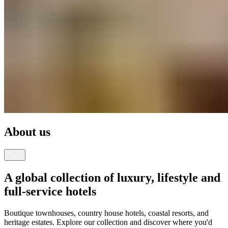
About us​​​​‌ ‍ ​‍​‍‌‍ ‌ ​‍‌‍‍‌‌‍‌ ‌‍‍‌‌‍ ‍​‍​‍​ ‍‍​‍​‍‌ ​ ‌‍​‌‌‍ ‍‌‍‍‌‌ ‌​‌ ‍‌​‍ ‍‌‍‍‌‌‍ ​‍​‍​‍ ​​‍​‍‌‍‍​‌ ​‍‌‍‌‌‌‍‌‍​‍​‍​ ‍‍​‍​‍‌‍‍​‌ ‌​‌ ‌​‌ ​​‌ ​ ​ ‍‍​‍ ​‍ ‌‍ ​​‍ ‌‌‍​‌‌‍ ‍‌‍‌​​‍ ‌‌ ​‍​‍ ‌‌‍‍​‌‍ ‌ ‌​‌‍‌‌‌‍ ​‌ ​ ​‍ ‌‌ ​ ‌ ‌​‌ ‌‌‌‍‌​‌‍‍‌‌‍ ​‍ ‍‌ ‌‍‌‍‌‌‌ ​‍‌‍​ ‌‍‌‌‌‍ ​​‍ ‍‌‍​‌‌ ​​‌ ​​​‍ ‌‍‍‌‌‍ ‍‌ ‌​‌‍‌‌‌‍ ‍‌ ‌​​‍ ‌‍‌‌‌‍‌​‌‍‍‌‌ ‌​​‍ ‌‍ ‌‌‍ ‌‍‌​‌‍‌‌​ ‌‌ ​​‌ ​‍‌‍‌‌‌ ​ ‌‍‌‌‌‍ ‍‌ ‌​‌‍​‌‌ ‌​‌‍‍‌‌‍ ‌‍ ‍​ ‍ ‌‍‍‌‌‍‌​​ ‌‌‍‌‍​ ‍‌‌‍‌‍‌‍​‌​ ‍‌‌‍‌‍​ ​ ‌‍‌‍​‍ ‌​ ‌ ​ ‍​​ ‍‌‌‍‌‍​‍ ‌​ ‌​​ ​‍‌‍​‌​ ​‌​‍ ‌​ ‍‌​ ‌​‌‍‌‍​ ​‍​‍ ‌‌‍‌‌​ ​​‌‍‌‍‌‍​‌‌‍‌‍​ ‌‍‌‍‌‍​ ​​​ ‌ ​ ‌‍​ ‌​​ ​ ​ ‍ ‌ ‌​‌ ‍‌‌ ​​‌‍‌‌​ ‌‌ ​​‌‍​‌‌‍‌ ‌‍‌‌​ ‍ ‌ ​​‌‍​‌‌ ‌​‌‍‍​​ ‌‌ ​​‌‍​‌‌‍‌ ‌‍‌‌‌​​‍‌ ‌‌‌‍‍‌‌‍ ​‌‍‌​‌‍‌‌‌ ​‍​‍‌‌​ ‌‌‌​​‍‌‌ ‌‍‍ ‌‍‌‌‌ ‍‌​‍‌‌​ ​ ‌​‌​​‍‌‌​ ​ ‌​‌​​‍‌‌​ ​‍​ ​‍‌‍​ ​ ​‍​ ‌‌‌‍​‌‌‍​‍​ ​ ​ ‌ ​ ‌‍‌‍​‍​ ‍‌‌‍‌‍‌‍‌‌​‍‌‌​ ​‍​ ​‍​‍‌‌​ ‌‌‌​‌​​‍ ‍‌ ‌​‌‍‍‌‌ ‌​‌‍ ​‌‍‌‌​ ‌‍​‍‌‍​‌‌ ​ ‌‍‌‌‌‌‌‌‌ ​‍‌‍ ​​ ‌‌‍‍​‌ ‌​‌ ‌​‌ ​​‌ ​ ​‍‌‌​ ​ ‌​​‌​‍‌‌​ ​‍‌​‌‍​‍‌‌​ ​‍‌​‌‍‌‍ ​​‍ ‌‌‍​‌‌‍ ‍‌‍‌​​‍ ‌‌ ​‍​‍ ‌‌‍‍​‌‍ ‌ ‌​‌‍‌‌‌‍ ​‌ ​ ​‍ ‌‌ ​ ‌ ‌​‌ ‌‌‌‍‌​‌‍‍‌‌‍ ​‍ ‍‌ ‌‍‌‍‌‌‌ ​‍‌‍​ ‌‍‌‌‌‍ ​​‍ ‍‌‍​‌‌ ​​‌ ​​​‍‌‍‌‍‍‌‌‍‌​​ ‌‌‍‌‍​ ‍‌‌‍‌‍‌‍​‌​ ‍‌‌‍‌‍​ ​ ‌‍‌‍​‍ ‌​ ‌ ​ ‍​​ ‍‌‌‍‌‍​‍ ‌​ ‌​​ ​‍‌‍​‌​ ​‌​‍ ‌​ ‍‌​ ‌​‌‍‌‍​ ​‍​‍ ‌‌‍‌‌​ ​​‌‍‌‍‌‍​‌‌‍‌‍​ ‌‍‌‍‌‍​ ​​​ ‌ ​ ‌‍​ ‌​​ ​ ​‍‌‍‌ ‌​‌ ‍‌‌ ​​‌‍‌‌​ ‌‌ ​​‌‍​‌‌‍‌ ‌‍‌‌​‍‌‍‌ ​​‌‍​‌‌ ‌​‌‍‍​​ ‌‌ ​​‌‍​‌‌‍‌ ‌‍‌‌‌​​‍‌ ‌‌‌‍‍‌‌‍ ​‌‍‌​‌‍‌‌‌ ​‍​‍‌‌​ ‌‌‌​​‍‌‌ ‌‍‍ ‌‍‌‌‌ ‍‌​‍‌‌​ ​ ‌​‌​​‍‌‌​ ​ ‌​‌​​‍‌‌​ ​‍​ ​‍‌‍​ ​ ​‍​ ‌‌‌‍​‌‌‍​‍​ ​ ​ ‌ ​ ‌‍‌‍​‍​ ‍‌‌‍‌‍‌‍‌‌​‍‌‌​ ​‍​ ​‍​‍‌‌​ ‌‌‌​‌​​‍ ‍‌ ‌​‌‍‍‌‌ ‌​‌‍ ​‌‍‌‌​‍‌‍‌ ​​‌‍‌‌‌ ​‍‌ ​ ‌ ​​‌‍‌‌‌‍​ ‌ ‌​‌‍‍‌‌ ‌‍‌‍‌‌​ ‌‌ ​​‌ ‌‌‌‍​‍‌‍ ​‌‍‍‌‌ ​ ‌‍‍​‌‍‌‌‌‍‌​​‍​‍‌ ‌
A global collection of luxury, lifestyle and
full-service hotels ​​​​‌ ‍ ​‍​‍‌‍ ‌ ​‍‌‍‍‌‌‍‌ ‌‍‍‌‌‍ ‍​‍​‍​ ‍‍​‍​‍‌ ​ ‌‍​‌‌‍ ‍‌‍‍‌‌ ‌​‌ ‍‌​‍ ‍‌‍‍‌‌‍ ​‍​‍​‍ ​​‍​‍‌‍‍​‌ ​‍‌‍‌‌‌‍‌‍​‍​‍​ ‍‍​‍​‍‌‍‍​‌ ‌​‌ ‌​‌ ​​‌ ​ ​ ‍‍​‍ ​‍ ‌‍ ​​‍ ‌‌‍​‌‌‍ ‍‌‍‌​​‍ ‌‌ ​‍​‍ ‌‌‍‍​‌‍ ‌ ‌​‌‍‌‌‌‍ ​‌ ​ ​‍ ‌‌ ​ ‌ ‌​‌ ‌‌‌‍‌​‌‍‍‌‌‍ ​‍ ‍‌ ‌‍‌‍‌‌‌ ​‍‌‍​ ‌‍‌‌‌‍ ​​‍ ‍‌‍​‌‌ ​​‌ ​​​‍ ‌‍‍‌‌‍ ‍‌ ‌​‌‍‌‌‌‍ ‍‌ ‌​​‍ ‌‍‌‌‌‍‌​‌‍‍‌‌ ‌​​‍ ‌‍ ‌‌‍ ‌‍‌​‌‍‌‌​ ‌‌ ​​‌ ​‍‌‍‌‌‌ ​ ‌‍‌‌‌‍ ‍‌ ‌​‌‍​‌‌ ‌​‌‍‍‌‌‍ ‌‍ ‍​ ‍ ‌‍‍‌‌‍‌​​ ‌‌‍‌‍​ ‍‌‌‍‌‍‌‍​‌​ ‍‌‌‍‌‍​ ​ ‌‍‌‍​‍ ‌​ ‌ ​ ‍​​ ‍‌‌‍‌‍​‍ ‌​ ‌​​ ​‍‌‍​‌​ ​‌​‍ ‌​ ‍‌​ ‌​‌‍‌‍​ ​‍​‍ ‌‌‍‌‌​ ​​‌‍‌‍‌‍​‌‌‍‌‍​ ‌‍‌‍‌‍​ ​​​ ‌ ​ ‌‍​ ‌​​ ​ ​ ‍ ‌ ‌​‌ ‍‌‌ ​​‌‍‌‌​ ‌‌ ​​‌‍​‌‌‍‌ ‌‍‌‌​ ‍ ‌ ​​‌‍​‌‌ ‌​‌‍‍​​ ‌‌ ​​‌‍​‌‌‍‌ ‌‍‌‌‌​​‍‌ ‌‌‌‍‍‌‌‍ ​‌‍‌​‌‍‌‌‌ ​‍​‍‌‌​ ‌‌‌​​‍‌‌ ‌‍‍ ‌‍‌‌‌ ‍‌​‍‌‌​ ​ ‌​‌​​‍‌‌​ ​ ‌​‌​​‍‌‌​ ​‍​ ​‍‌‍​ ​ ‌‍‌‍‌​​ ‌ ​ ‍‌‌‍​‌​ ‌ ​ ​‍​ ‌ ​ ‌ ‌‍​ ‌‍‌​​‍‌‌​ ​‍​ ​‍​‍‌‌​ ‌‌‌​‌​​‍ ‍‌ ‌​‌‍‍‌‌ ‌​‌‍ ​‌‍‌‌​ ‌‍​‍‌‍​‌‌ ​ ‌‍‌‌‌‌‌‌‌ ​‍‌‍ ​​ ‌‌‍‍​‌ ‌​‌ ‌​‌ ​​‌ ​ ​‍‌‌​ ​ ‌​​‌​‍‌‌​ ​‍‌​‌‍​‍‌‌​ ​‍‌​‌‍‌‍ ​​‍ ‌‌‍​‌‌‍ ‍‌‍‌​​‍ ‌‌ ​‍​‍ ‌‌‍‍​‌‍ ‌ ‌​‌‍‌‌‌‍ ​‌ ​ ​‍ ‌‌ ​ ‌ ‌​‌ ‌‌‌‍‌​‌‍‍‌‌‍ ​‍ ‍‌ ‌‍‌‍‌‌‌ ​‍‌‍​ ‌‍‌‌‌‍ ​​‍ ‍‌‍​‌‌ ​​‌ ​​​‍‌‍‌‍‍‌‌‍‌​​ ‌‌‍‌‍​ ‍‌‌‍‌‍‌‍​‌​ ‍‌‌‍‌‍​ ​ ‌‍‌‍​‍ ‌​ ‌ ​ ‍​​ ‍‌‌‍‌‍​‍ ‌​ ‌​​ ​‍‌‍​‌​ ​‌​‍ ‌​ ‍‌​ ‌​‌‍‌‍​ ​‍​‍ ‌‌‍‌‌​ ​​‌‍‌‍‌‍​‌‌‍‌‍​ ‌‍‌‍‌‍​ ​​​ ‌ ​ ‌‍​ ‌​​ ​ ​‍‌‍‌ ‌​‌ ‍‌‌ ​​‌‍‌‌​ ‌‌ ​​‌‍​‌‌‍‌ ‌‍‌‌​‍‌‍‌ ​​‌‍​‌‌ ‌​‌‍‍​​ ‌‌ ​​‌‍​‌‌‍‌ ‌‍‌‌‌​​‍‌ ‌‌‌‍‍‌‌‍ ​‌‍‌​‌‍‌‌‌ ​‍​‍‌‌​ ‌‌‌​​‍‌‌ ‌‍‍ ‌‍‌‌‌ ‍‌​‍‌‌​ ​ ‌​‌​​‍‌‌​ ​ ‌​‌​​‍‌‌​ ​‍​ ​‍‌‍​ ​ ‌‍‌‍‌​​ ‌ ​ ‍‌‌‍​‌​ ‌ ​ ​‍​ ‌ ​ ‌ ‌‍​ ‌‍‌​​‍‌‌​ ​‍​ ​‍​‍‌‌​ ‌‌‌​‌​​‍ ‍‌ ‌​‌‍‍‌‌ ‌​‌‍ ​‌‍‌‌​‍‌‍‌ ​​‌‍‌‌‌ ​‍‌ ​ ‌ ​​‌‍‌‌‌‍​ ‌ ‌​‌‍‍‌‌ ‌‍‌‍‌‌​ ‌‌ ​​‌ ‌‌‌‍​‍‌‍ ​‌‍‍‌‌ ​ ‌‍‍​‌‍‌‌‌‍‌​​‍​‍‌ ‌
Boutique townhouses, country house hotels, coastal resorts, and
heritage estates. Explore our collection and discover where you'd