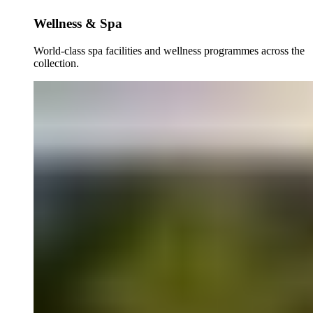
Wellness & Spa​​​​‌ ‍ ​‍​‍‌‍ ‌ ​‍‌‍‍‌‌‍‌ ‌‍‍‌‌‍ ‍​‍​‍​ ‍‍​‍​‍‌ ​ ‌‍​‌‌‍ ‍‌‍‍‌‌ ‌​‌ ‍‌​‍ ‍‌‍‍‌‌‍ ​‍​‍​‍ ​​‍​‍‌‍‍​‌ ​‍‌‍‌‌‌‍‌‍​‍​‍​ ‍‍​‍​‍‌‍‍​‌ ‌​‌ ‌​‌ ​​‌ ​ ​ ‍‍​‍ ​‍ ‌‍ ​​‍ ‌‌‍​‌‌‍ ‍‌‍‌​​‍ ‌‌ ​‍​‍ ‌‌‍‍​‌‍ ‌ ‌​‌‍‌‌‌‍ ​‌ ​ ​‍ ‌‌ ​ ‌ ‌​‌ ‌‌‌‍‌​‌‍‍‌‌‍ ​‍ ‍‌ ‌‍‌‍‌‌‌ ​‍‌‍​ ‌‍‌‌‌‍ ​​‍ ‍‌‍​‌‌ ​​‌ ​​​‍ ‌‍‍‌‌‍ ‍‌ ‌​‌‍‌‌‌‍ ‍‌ ‌​​‍ ‌‍‌‌‌‍‌​‌‍‍‌‌ ‌​​‍ ‌‍ ‌‌‍ ‌‍‌​‌‍‌‌​ ‌‌ ​​‌ ​‍‌‍‌‌‌ ​ ‌‍‌‌‌‍ ‍‌ ‌​‌‍​‌‌ ‌​‌‍‍‌‌‍ ‌‍ ‍​ ‍ ‌‍‍‌‌‍‌​​ ‌‌‍‌‍​ ‍‌‌‍‌‍‌‍​‌​ ‍‌‌‍‌‍​ ​ ‌‍‌‍​‍ ‌​ ‌ ​ ‍​​ ‍‌‌‍‌‍​‍ ‌​ ‌​​ ​‍‌‍​‌​ ​‌​‍ ‌​ ‍‌​ ‌​‌‍‌‍​ ​‍​‍ ‌‌‍‌‌​ ​​‌‍‌‍‌‍​‌‌‍‌‍​ ‌‍‌‍‌‍​ ​​​ ‌ ​ ‌‍​ ‌​​ ​ ​ ‍ ‌ ‌​‌ ‍‌‌ ​​‌‍‌‌​ ‌‌ ​​‌‍​‌‌‍‌ ‌‍‌‌​ ‍ ‌ ​​‌‍​‌‌ ‌​‌‍‍​​ ‌‌ ​​‌‍​‌‌‍‌ ‌‍‌‌‌​​‍‌ ‌‌‌‍‍‌‌‍ ​‌‍‌​‌‍‌‌‌ ​‍​‍‌‌​ ‌‌‌​​‍‌‌ ‌‍‍ ‌‍‌‌‌ ‍‌​‍‌‌​ ​ ‌​‌​​‍‌‌​ ​ ‌​‌​​‍‌‌​ ​‍​ ​‍​ ​‌‌‍‌​​ ‌‍‌‍​ ​ ‍​​ ​‍‌‍​ ​ ​‌​ ‌​‌‍‌‌‌‍‌​​ ‌ ​‍‌‌​ ​‍​ ​‍​‍‌‌​ ‌‌‌​‌​​‍ ‍‌‍​ ‌‍​‌‌ ​‍‌‍‌​‌ ​ ​‍‌‌​ ‌‌‌​​‍‌‌ ‌‍‍ ‌‍‌‌‌ ‍‌​‍‌‌​ ​ ‌​‌​​‍‌‌​ ​ ‌​‌​​‍‌‌​ ​‍​ ​‍‌‍​‌‌‍‌‌​ ‌ ‌‍​‌‌‍‌‍​ ‌‌​ ‌ ‌‍‌​‌‍​‌​ ​‍​ ‌ ​ ‌‌​‍‌‌​ ​‍​ ​‍​‍‌‌​ ‌‌‌​‌​​‍ ‍‌ ‌​‌‍‍‌‌ ‌​‌‍ ​‌‍‌‌​ ‌‍​‍‌‍​‌‌ ​ ‌‍‌‌‌‌‌‌‌ ​‍‌‍ ​​ ‌‌‍‍​‌ ‌​‌ ‌​‌ ​​‌ ​ ​‍‌‌​ ​ ‌​​‌​‍‌‌​ ​‍‌​‌‍​‍‌‌​ ​‍‌​‌‍‌‍ ​​‍ ‌‌‍​‌‌‍ ‍‌‍‌​​‍ ‌‌ ​‍​‍ ‌‌‍‍​‌‍ ‌ ‌​‌‍‌‌‌‍ ​‌ ​ ​‍ ‌‌ ​ ‌ ‌​‌ ‌‌‌‍‌​‌‍‍‌‌‍ ​‍ ‍‌ ‌‍‌‍‌‌‌ ​‍‌‍​ ‌‍‌‌‌‍ ​​‍ ‍‌‍​‌‌ ​​‌ ​​​‍‌‍‌‍‍‌‌‍‌​​ ‌‌‍‌‍​ ‍‌‌‍‌‍‌‍​‌​ ‍‌‌‍‌‍​ ​ ‌‍‌‍​‍ ‌​ ‌ ​ ‍​​ ‍‌‌‍‌‍​‍ ‌​ ‌​​ ​‍‌‍​‌​ ​‌​‍ ‌​ ‍‌​ ‌​‌‍‌‍​ ​‍​‍ ‌‌‍‌‌​ ​​‌‍‌‍‌‍​‌‌‍‌‍​ ‌‍‌‍‌‍​ ​​​ ‌ ​ ‌‍​ ‌​​ ​ ​‍‌‍‌ ‌​‌ ‍‌‌ ​​‌‍‌‌​ ‌‌ ​​‌‍​‌‌‍‌ ‌‍‌‌​‍‌‍‌ ​​‌‍​‌‌ ‌​‌‍‍​​ ‌‌ ​​‌‍​‌‌‍‌ ‌‍‌‌‌​​‍‌ ‌‌‌‍‍‌‌‍ ​‌‍‌​‌‍‌‌‌ ​‍​‍‌‌​ ‌‌‌​​‍‌‌ ‌‍‍ ‌‍‌‌‌ ‍‌​‍‌‌​ ​ ‌​‌​​‍‌‌​ ​ ‌​‌​​‍‌‌​ ​‍​ ​‍​ ​‌‌‍‌​​ ‌‍‌‍​ ​ ‍​​ ​‍‌‍​ ​ ​‌​ ‌​‌‍‌‌‌‍‌​​ ‌ ​‍‌‌​ ​‍​ ​‍​‍‌‌​ ‌‌‌​‌​​‍ ‍‌‍​ ‌‍​‌‌ ​‍‌‍‌​‌ ​ ​‍‌‌​ ‌‌‌​​‍‌‌ ‌‍‍ ‌‍‌‌‌ ‍‌​‍‌‌​ ​ ‌​‌​​‍‌‌​ ​ ‌​‌​​‍‌‌​ ​‍​ ​‍‌‍​‌‌‍‌‌​ ‌ ‌‍​‌‌‍‌‍​ ‌‌​ ‌ ‌‍‌​‌‍​‌​ ​‍​ ‌ ​ ‌‌​‍‌‌​ ​‍​ ​‍​‍‌‌​ ‌‌‌​‌​​‍ ‍‌ ‌​‌‍‍‌‌ ‌​‌‍ ​‌‍‌‌​‍‌‍‌ ​​‌‍‌‌‌ ​‍‌ ​ ‌ ​​‌‍‌‌‌‍​ ‌ ‌​‌‍‍‌‌ ‌‍‌‍‌‌​ ‌‌ ​​‌ ‌‌‌‍​‍‌‍ ​‌‍‍‌‌ ​ ‌‍‍​‌‍‌‌‌‍‌​​‍​‍‌ ‌
World-class spa facilities and wellness programmes across the
collection.​​​​‌ ‍ ​‍​‍‌‍ ‌ ​‍‌‍‍‌‌‍‌ ‌‍‍‌‌‍ ‍​‍​‍​ ‍‍​‍​‍‌ ​ ‌‍​‌‌‍ ‍‌‍‍‌‌ ‌​‌ ‍‌​‍ ‍‌‍‍‌‌‍ ​‍​‍​‍ ​​‍​‍‌‍‍​‌ ​‍‌‍‌‌‌‍‌‍​‍​‍​ ‍‍​‍​‍‌‍‍​‌ ‌​‌ ‌​‌ ​​‌ ​ ​ ‍‍​‍ ​‍ ‌‍ ​​‍ ‌‌‍​‌‌‍ ‍‌‍‌​​‍ ‌‌ ​‍​‍ ‌‌‍‍​‌‍ ‌ ‌​‌‍‌‌‌‍ ​‌ ​ ​‍ ‌‌ ​ ‌ ‌​‌ ‌‌‌‍‌​‌‍‍‌‌‍ ​‍ ‍‌ ‌‍‌‍‌‌‌ ​‍‌‍​ ‌‍‌‌‌‍ ​​‍ ‍‌‍​‌‌ ​​‌ ​​​‍ ‌‍‍‌‌‍ ‍‌ ‌​‌‍‌‌‌‍ ‍‌ ‌​​‍ ‌‍‌‌‌‍‌​‌‍‍‌‌ ‌​​‍ ‌‍ ‌‌‍ ‌‍‌​‌‍‌‌​ ‌‌ ​​‌ ​‍‌‍‌‌‌ ​ ‌‍‌‌‌‍ ‍‌ ‌​‌‍​‌‌ ‌​‌‍‍‌‌‍ ‌‍ ‍​ ‍ ‌‍‍‌‌‍‌​​ ‌‌‍‌‍​ ‍‌‌‍‌‍‌‍​‌​ ‍‌‌‍‌‍​ ​ ‌‍‌‍​‍ ‌​ ‌ ​ ‍​​ ‍‌‌‍‌‍​‍ ‌​ ‌​​ ​‍‌‍​‌​ ​‌​‍ ‌​ ‍‌​ ‌​‌‍‌‍​ ​‍​‍ ‌‌‍‌‌​ ​​‌‍‌‍‌‍​‌‌‍‌‍​ ‌‍‌‍‌‍​ ​​​ ‌ ​ ‌‍​ ‌​​ ​ ​ ‍ ‌ ‌​‌ ‍‌‌ ​​‌‍‌‌​ ‌‌ ​​‌‍​‌‌‍‌ ‌‍‌‌​ ‍ ‌ ​​‌‍​‌‌ ‌​‌‍‍​​ ‌‌ ​​‌‍​‌‌‍‌ ‌‍‌‌‌​​‍‌ ‌‌‌‍‍‌‌‍ ​‌‍‌​‌‍‌‌‌ ​‍​‍‌‌​ ‌‌‌​​‍‌‌ ‌‍‍ ‌‍‌‌‌ ‍‌​‍‌‌​ ​ ‌​‌​​‍‌‌​ ​ ‌​‌​​‍‌‌​ ​‍​ ​‍​ ​‌‌‍‌​​ ‌‍‌‍​ ​ ‍​​ ​‍‌‍​ ​ ​‌​ ‌​‌‍‌‌‌‍‌​​ ‌ ​‍‌‌​ ​‍​ ​‍​‍‌‌​ ‌‌‌​‌​​‍ ‍‌‍​ ‌‍​‌‌ ​‍‌‍‌​‌ ​ ​‍‌‌​ ‌‌‌​​‍‌‌ ‌‍‍ ‌‍‌‌‌ ‍‌​‍‌‌​ ​ ‌​‌​​‍‌‌​ ​ ‌​‌​​‍‌‌​ ​‍​ ​‍‌‍​‌‌‍‌‌​ ‌ ‌‍​‌‌‍‌‍​ ‌‌​ ‌ ‌‍‌​‌‍​‌​ ​‍​ ‌ ​ ‌‌​‍‌‌​ ​‍​ ​‍​‍‌‌​ ‌‌‌​‌​​‍ ‍‌‍​ ‌‍ ‌ ​​‌ ‍‌​ ‌‍​‍‌‍​‌‌ ​ ‌‍‌‌‌‌‌‌‌ ​‍‌‍ ​​ ‌‌‍‍​‌ ‌​‌ ‌​‌ ​​‌ ​ ​‍‌‌​ ​ ‌​​‌​‍‌‌​ ​‍‌​‌‍​‍‌‌​ ​‍‌​‌‍‌‍ ​​‍ ‌‌‍​‌‌‍ ‍‌‍‌​​‍ ‌‌ ​‍​‍ ‌‌‍‍​‌‍ ‌ ‌​‌‍‌‌‌‍ ​‌ ​ ​‍ ‌‌ ​ ‌ ‌​‌ ‌‌‌‍‌​‌‍‍‌‌‍ ​‍ ‍‌ ‌‍‌‍‌‌‌ ​‍‌‍​ ‌‍‌‌‌‍ ​​‍ ‍‌‍​‌‌ ​​‌ ​​​‍‌‍‌‍‍‌‌‍‌​​ ‌‌‍‌‍​ ‍‌‌‍‌‍‌‍​‌​ ‍‌‌‍‌‍​ ​ ‌‍‌‍​‍ ‌​ ‌ ​ ‍​​ ‍‌‌‍‌‍​‍ ‌​ ‌​​ ​‍‌‍​‌​ ​‌​‍ ‌​ ‍‌​ ‌​‌‍‌‍​ ​‍​‍ ‌‌‍‌‌​ ​​‌‍‌‍‌‍​‌‌‍‌‍​ ‌‍‌‍‌‍​ ​​​ ‌ ​ ‌‍​ ‌​​ ​ ​‍‌‍‌ ‌​‌ ‍‌‌ ​​‌‍‌‌​ ‌‌ ​​‌‍​‌‌‍‌ ‌‍‌‌​‍‌‍‌ ​​‌‍​‌‌ ‌​‌‍‍​​ ‌‌ ​​‌‍​‌‌‍‌ ‌‍‌‌‌​​‍‌ ‌‌‌‍‍‌‌‍ ​‌‍‌​‌‍‌‌‌ ​‍​‍‌‌​ ‌‌‌​​‍‌‌ ‌‍‍ ‌‍‌‌‌ ‍‌​‍‌‌​ ​ ‌​‌​​‍‌‌​ ​ ‌​‌​​‍‌‌​ ​‍​ ​‍​ ​‌‌‍‌​​ ‌‍‌‍​ ​ ‍​​ ​‍‌‍​ ​ ​‌​ ‌​‌‍‌‌‌‍‌​​ ‌ ​‍‌‌​ ​‍​ ​‍​‍‌‌​ ‌‌‌​‌​​‍ ‍‌‍​ ‌‍​‌‌ ​‍‌‍‌​‌ ​ ​‍‌‌​ ‌‌‌​​‍‌‌ ‌‍‍ ‌‍‌‌‌ ‍‌​‍‌‌​ ​ ‌​‌​​‍‌‌​ ​ ‌​‌​​‍‌‌​ ​‍​ ​‍‌‍​‌‌‍‌‌​ ‌ ‌‍​‌‌‍‌‍​ ‌‌​ ‌ ‌‍‌​‌‍​‌​ ​‍​ ‌ ​ ‌‌​‍‌‌​ ​‍​ ​‍​‍‌‌​ ‌‌‌​‌​​‍ ‍‌‍​ ‌‍ ‌ ​​‌ ‍‌​‍‌‍‌ ​​‌‍‌‌‌ ​‍‌ ​ ‌ ​​‌‍‌‌‌‍​ ‌ ‌​‌‍‍‌‌ ‌‍‌‍‌‌​ ‌‌ ​​‌ ‌‌‌‍​‍‌‍ ​‌‍‍‌‌ ​ ‌‍‍​‌‍‌‌‌‍‌​​‍​‍‌ ‌