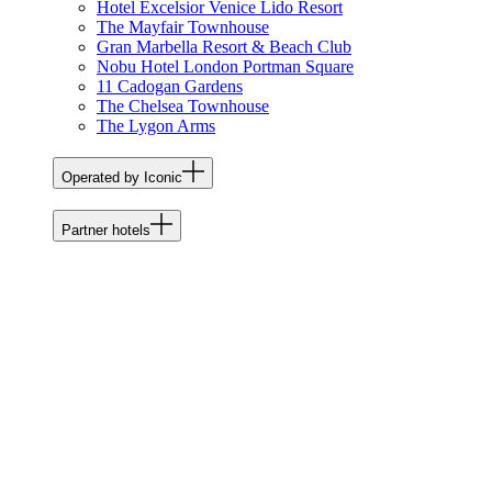
Hotel Excelsior Venice Lido Resort
The Mayfair Townhouse
Gran Marbella Resort & Beach Club
Nobu Hotel London Portman Square
11 Cadogan Gardens
The Chelsea Townhouse
The Lygon Arms
Operated by Iconic
Partner hotels