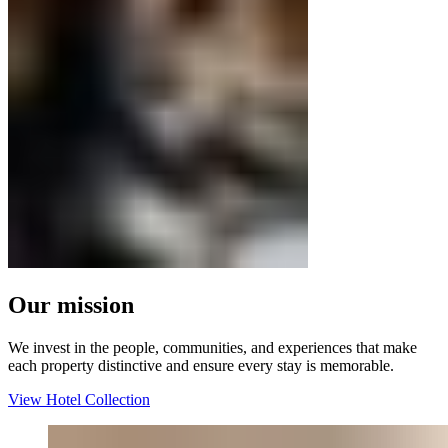
Our mission​​​​‌ ‍ ​‍​‍‌‍ ‌ ​‍‌‍‍‌‌‍‌ ‌‍‍‌‌‍ ‍​‍​‍​ ‍‍​‍​‍‌ ​ ‌‍​‌‌‍ ‍‌‍‍‌‌ ‌​‌ ‍‌​‍ ‍‌‍‍‌‌‍ ​‍​‍​‍ ​​‍​‍‌‍‍​‌ ​‍‌‍‌‌‌‍‌‍​‍​‍​ ‍‍​‍​‍‌‍‍​‌ ‌​‌ ‌​‌ ​​‌ ​ ​ ‍‍​‍ ​‍ ‌‍ ​​‍ ‌‌‍​‌‌‍ ‍‌‍‌​​‍ ‌‌ ​‍​‍ ‌‌‍‍​‌‍ ‌ ‌​‌‍‌‌‌‍ ​‌ ​ ​‍ ‌‌ ​ ‌ ‌​‌ ‌‌‌‍‌​‌‍‍‌‌‍ ​‍ ‍‌ ‌‍‌‍‌‌‌ ​‍‌‍​ ‌‍‌‌‌‍ ​​‍ ‍‌‍​‌‌ ​​‌ ​​​‍ ‌‍‍‌‌‍ ‍‌ ‌​‌‍‌‌‌‍ ‍‌ ‌​​‍ ‌‍‌‌‌‍‌​‌‍‍‌‌ ‌​​‍ ‌‍ ‌‌‍ ‌‍‌​‌‍‌‌​ ‌‌ ​​‌ ​‍‌‍‌‌‌ ​ ‌‍‌‌‌‍ ‍‌ ‌​‌‍​‌‌ ‌​‌‍‍‌‌‍ ‌‍ ‍​ ‍ ‌‍‍‌‌‍‌​​ ‌‌‍‌‍​ ‍‌‌‍‌‍‌‍​‌​ ‍‌‌‍‌‍​ ​ ‌‍‌‍​‍ ‌​ ‌ ​ ‍​​ ‍‌‌‍‌‍​‍ ‌​ ‌​​ ​‍‌‍​‌​ ​‌​‍ ‌​ ‍‌​ ‌​‌‍‌‍​ ​‍​‍ ‌‌‍‌‌​ ​​‌‍‌‍‌‍​‌‌‍‌‍​ ‌‍‌‍‌‍​ ​​​ ‌ ​ ‌‍​ ‌​​ ​ ​ ‍ ‌ ‌​‌ ‍‌‌ ​​‌‍‌‌​ ‌‌ ​​‌‍​‌‌‍‌ ‌‍‌‌​ ‍ ‌ ​​‌‍​‌‌ ‌​‌‍‍​​ ‌‌ ​​‌‍​‌‌‍‌ ‌‍‌‌‌​​‍‌ ‌‌‌‍‍‌‌‍ ​‌‍‌​‌‍‌‌‌ ​‍​‍‌‌​ ‌‌‌​​‍‌‌ ‌‍‍ ‌‍‌‌‌ ‍‌​‍‌‌​ ​ ‌​‌​​‍‌‌​ ​ ‌​‌​​‍‌‌​ ​‍​ ​‍​ ​‌‌‍‌​​ ‌‍‌‍​ ​ ‍​​ ​‍‌‍​ ​ ​‌​ ‌​‌‍‌‌‌‍‌​​ ‌ ​‍‌‌​ ​‍​ ​‍​‍‌‌​ ‌‌‌​‌​​‍ ‍‌ ‌​‌‍‍‌‌ ‌​‌‍ ​‌‍‌‌​ ‌‍​‍‌‍​‌‌ ​ ‌‍‌‌‌‌‌‌‌ ​‍‌‍ ​​ ‌‌‍‍​‌ ‌​‌ ‌​‌ ​​‌ ​ ​‍‌‌​ ​ ‌​​‌​‍‌‌​ ​‍‌​‌‍​‍‌‌​ ​‍‌​‌‍‌‍ ​​‍ ‌‌‍​‌‌‍ ‍‌‍‌​​‍ ‌‌ ​‍​‍ ‌‌‍‍​‌‍ ‌ ‌​‌‍‌‌‌‍ ​‌ ​ ​‍ ‌‌ ​ ‌ ‌​‌ ‌‌‌‍‌​‌‍‍‌‌‍ ​‍ ‍‌ ‌‍‌‍‌‌‌ ​‍‌‍​ ‌‍‌‌‌‍ ​​‍ ‍‌‍​‌‌ ​​‌ ​​​‍‌‍‌‍‍‌‌‍‌​​ ‌‌‍‌‍​ ‍‌‌‍‌‍‌‍​‌​ ‍‌‌‍‌‍​ ​ ‌‍‌‍​‍ ‌​ ‌ ​ ‍​​ ‍‌‌‍‌‍​‍ ‌​ ‌​​ ​‍‌‍​‌​ ​‌​‍ ‌​ ‍‌​ ‌​‌‍‌‍​ ​‍​‍ ‌‌‍‌‌​ ​​‌‍‌‍‌‍​‌‌‍‌‍​ ‌‍‌‍‌‍​ ​​​ ‌ ​ ‌‍​ ‌​​ ​ ​‍‌‍‌ ‌​‌ ‍‌‌ ​​‌‍‌‌​ ‌‌ ​​‌‍​‌‌‍‌ ‌‍‌‌​‍‌‍‌ ​​‌‍​‌‌ ‌​‌‍‍​​ ‌‌ ​​‌‍​‌‌‍‌ ‌‍‌‌‌​​‍‌ ‌‌‌‍‍‌‌‍ ​‌‍‌​‌‍‌‌‌ ​‍​‍‌‌​ ‌‌‌​​‍‌‌ ‌‍‍ ‌‍‌‌‌ ‍‌​‍‌‌​ ​ ‌​‌​​‍‌‌​ ​ ‌​‌​​‍‌‌​ ​‍​ ​‍​ ​‌‌‍‌​​ ‌‍‌‍​ ​ ‍​​ ​‍‌‍​ ​ ​‌​ ‌​‌‍‌‌‌‍‌​​ ‌ ​‍‌‌​ ​‍​ ​‍​‍‌‌​ ‌‌‌​‌​​‍ ‍‌ ‌​‌‍‍‌‌ ‌​‌‍ ​‌‍‌‌​‍‌‍‌ ​​‌‍‌‌‌ ​‍‌ ​ ‌ ​​‌‍‌‌‌‍​ ‌ ‌​‌‍‍‌‌ ‌‍‌‍‌‌​ ‌‌ ​​‌ ‌‌‌‍​‍‌‍ ​‌‍‍‌‌ ​ ‌‍‍​‌‍‌‌‌‍‌​​‍​‍‌ ‌
We invest in the people, communities, and experiences that make
each property distinctive and ensure every stay is memorable.​​​​‌ ‍ ​‍​‍‌‍ ‌ ​‍‌‍‍‌‌‍‌ ‌‍‍‌‌‍ ‍​‍​‍​ ‍‍​‍​‍‌ ​ ‌‍​‌‌‍ ‍‌‍‍‌‌ ‌​‌ ‍‌​‍ ‍‌‍‍‌‌‍ ​‍​‍​‍ ​​‍​‍‌‍‍​‌ ​‍‌‍‌‌‌‍‌‍​‍​‍​ ‍‍​‍​‍‌‍‍​‌ ‌​‌ ‌​‌ ​​‌ ​ ​ ‍‍​‍ ​‍ ‌‍ ​​‍ ‌‌‍​‌‌‍ ‍‌‍‌​​‍ ‌‌ ​‍​‍ ‌‌‍‍​‌‍ ‌ ‌​‌‍‌‌‌‍ ​‌ ​ ​‍ ‌‌ ​ ‌ ‌​‌ ‌‌‌‍‌​‌‍‍‌‌‍ ​‍ ‍‌ ‌‍‌‍‌‌‌ ​‍‌‍​ ‌‍‌‌‌‍ ​​‍ ‍‌‍​‌‌ ​​‌ ​​​‍ ‌‍‍‌‌‍ ‍‌ ‌​‌‍‌‌‌‍ ‍‌ ‌​​‍ ‌‍‌‌‌‍‌​‌‍‍‌‌ ‌​​‍ ‌‍ ‌‌‍ ‌‍‌​‌‍‌‌​ ‌‌ ​​‌ ​‍‌‍‌‌‌ ​ ‌‍‌‌‌‍ ‍‌ ‌​‌‍​‌‌ ‌​‌‍‍‌‌‍ ‌‍ ‍​ ‍ ‌‍‍‌‌‍‌​​ ‌‌‍‌‍​ ‍‌‌‍‌‍‌‍​‌​ ‍‌‌‍‌‍​ ​ ‌‍‌‍​‍ ‌​ ‌ ​ ‍​​ ‍‌‌‍‌‍​‍ ‌​ ‌​​ ​‍‌‍​‌​ ​‌​‍ ‌​ ‍‌​ ‌​‌‍‌‍​ ​‍​‍ ‌‌‍‌‌​ ​​‌‍‌‍‌‍​‌‌‍‌‍​ ‌‍‌‍‌‍​ ​​​ ‌ ​ ‌‍​ ‌​​ ​ ​ ‍ ‌ ‌​‌ ‍‌‌ ​​‌‍‌‌​ ‌‌ ​​‌‍​‌‌‍‌ ‌‍‌‌​ ‍ ‌ ​​‌‍​‌‌ ‌​‌‍‍​​ ‌‌ ​​‌‍​‌‌‍‌ ‌‍‌‌‌​​‍‌ ‌‌‌‍‍‌‌‍ ​‌‍‌​‌‍‌‌‌ ​‍​‍‌‌​ ‌‌‌​​‍‌‌ ‌‍‍ ‌‍‌‌‌ ‍‌​‍‌‌​ ​ ‌​‌​​‍‌‌​ ​ ‌​‌​​‍‌‌​ ​‍​ ​‍​ ​‌‌‍‌​​ ‌‍‌‍​ ​ ‍​​ ​‍‌‍​ ​ ​‌​ ‌​‌‍‌‌‌‍‌​​ ‌ ​‍‌‌​ ​‍​ ​‍​‍‌‌​ ‌‌‌​‌​​‍ ‍‌‍​ ‌‍ ‌ ​​‌ ‍‌​ ‌‍​‍‌‍​‌‌ ​ ‌‍‌‌‌‌‌‌‌ ​‍‌‍ ​​ ‌‌‍‍​‌ ‌​‌ ‌​‌ ​​‌ ​ ​‍‌‌​ ​ ‌​​‌​‍‌‌​ ​‍‌​‌‍​‍‌‌​ ​‍‌​‌‍‌‍ ​​‍ ‌‌‍​‌‌‍ ‍‌‍‌​​‍ ‌‌ ​‍​‍ ‌‌‍‍​‌‍ ‌ ‌​‌‍‌‌‌‍ ​‌ ​ ​‍ ‌‌ ​ ‌ ‌​‌ ‌‌‌‍‌​‌‍‍‌‌‍ ​‍ ‍‌ ‌‍‌‍‌‌‌ ​‍‌‍​ ‌‍‌‌‌‍ ​​‍ ‍‌‍​‌‌ ​​‌ ​​​‍‌‍‌‍‍‌‌‍‌​​ ‌‌‍‌‍​ ‍‌‌‍‌‍‌‍​‌​ ‍‌‌‍‌‍​ ​ ‌‍‌‍​‍ ‌​ ‌ ​ ‍​​ ‍‌‌‍‌‍​‍ ‌​ ‌​​ ​‍‌‍​‌​ ​‌​‍ ‌​ ‍‌​ ‌​‌‍‌‍​ ​‍​‍ ‌‌‍‌‌​ ​​‌‍‌‍‌‍​‌‌‍‌‍​ ‌‍‌‍‌‍​ ​​​ ‌ ​ ‌‍​ ‌​​ ​ ​‍‌‍‌ ‌​‌ ‍‌‌ ​​‌‍‌‌​ ‌‌ ​​‌‍​‌‌‍‌ ‌‍‌‌​‍‌‍‌ ​​‌‍​‌‌ ‌​‌‍‍​​ ‌‌ ​​‌‍​‌‌‍‌ ‌‍‌‌‌​​‍‌ ‌‌‌‍‍‌‌‍ ​‌‍‌​‌‍‌‌‌ ​‍​‍‌‌​ ‌‌‌​​‍‌‌ ‌‍‍ ‌‍‌‌‌ ‍‌​‍‌‌​ ​ ‌​‌​​‍‌‌​ ​ ‌​‌​​‍‌‌​ ​‍​ ​‍​ ​‌‌‍‌​​ ‌‍‌‍​ ​ ‍​​ ​‍‌‍​ ​ ​‌​ ‌​‌‍‌‌‌‍‌​​ ‌ ​‍‌‌​ ​‍​ ​‍​‍‌‌​ ‌‌‌​‌​​‍ ‍‌‍​ ‌‍ ‌ ​​‌ ‍‌​‍‌‍‌ ​​‌‍‌‌‌ ​‍‌ ​ ‌ ​​‌‍‌‌‌‍​ ‌ ‌​‌‍‍‌‌ ‌‍‌‍‌‌​ ‌‌ ​​‌ ‌‌‌‍​‍‌‍ ​‌‍‍‌‌ ​ ‌‍‍​‌‍‌‌‌‍‌​​‍​‍‌ ‌
View Hotel Collection​​​​‌ ‍ ​‍​‍‌‍ ‌ ​‍‌‍‍‌‌‍‌ ‌‍‍‌‌‍ ‍​‍​‍​ ‍‍​‍​‍‌ ​ ‌‍​‌‌‍ ‍‌‍‍‌‌ ‌​‌ ‍‌​‍ ‍‌‍‍‌‌‍ ​‍​‍​‍ ​​‍​‍‌‍‍​‌ ​‍‌‍‌‌‌‍‌‍​‍​‍​ ‍‍​‍​‍‌‍‍​‌ ‌​‌ ‌​‌ ​​‌ ​ ​ ‍‍​‍ ​‍ ‌‍ ​​‍ ‌‌‍​‌‌‍ ‍‌‍‌​​‍ ‌‌ ​‍​‍ ‌‌‍‍​‌‍ ‌ ‌​‌‍‌‌‌‍ ​‌ ​ ​‍ ‌‌ ​ ‌ ‌​‌ ‌‌‌‍‌​‌‍‍‌‌‍ ​‍ ‍‌ ‌‍‌‍‌‌‌ ​‍‌‍​ ‌‍‌‌‌‍ ​​‍ ‍‌‍​‌‌ ​​‌ ​​​‍ ‌‍‍‌‌‍ ‍‌ ‌​‌‍‌‌‌‍ ‍‌ ‌​​‍ ‌‍‌‌‌‍‌​‌‍‍‌‌ ‌​​‍ ‌‍ ‌‌‍ ‌‍‌​‌‍‌‌​ ‌‌ ​​‌ ​‍‌‍‌‌‌ ​ ‌‍‌‌‌‍ ‍‌ ‌​‌‍​‌‌ ‌​‌‍‍‌‌‍ ‌‍ ‍​ ‍ ‌‍‍‌‌‍‌​​ ‌‌‍‌‍​ ‍‌‌‍‌‍‌‍​‌​ ‍‌‌‍‌‍​ ​ ‌‍‌‍​‍ ‌​ ‌ ​ ‍​​ ‍‌‌‍‌‍​‍ ‌​ ‌​​ ​‍‌‍​‌​ ​‌​‍ ‌​ ‍‌​ ‌​‌‍‌‍​ ​‍​‍ ‌‌‍‌‌​ ​​‌‍‌‍‌‍​‌‌‍‌‍​ ‌‍‌‍‌‍​ ​​​ ‌ ​ ‌‍​ ‌​​ ​ ​ ‍ ‌ ‌​‌ ‍‌‌ ​​‌‍‌‌​ ‌‌ ​​‌‍​‌‌‍‌ ‌‍‌‌​ ‍ ‌ ​​‌‍​‌‌ ‌​‌‍‍​​ ‌‌ ​​‌‍​‌‌‍‌ ‌‍‌‌‌​​‍‌ ‌‌‌‍‍‌‌‍ ​‌‍‌​‌‍‌‌‌ ​‍​‍‌‌​ ‌‌‌​​‍‌‌ ‌‍‍ ‌‍‌‌‌ ‍‌​‍‌‌​ ​ ‌​‌​​‍‌‌​ ​ ‌​‌​​‍‌‌​ ​‍​ ​‍​ ​‌‌‍‌​​ ‌‍‌‍​ ​ ‍​​ ​‍‌‍​ ​ ​‌​ ‌​‌‍‌‌‌‍‌​​ ‌ ​‍‌‌​ ​‍​ ​‍​‍‌‌​ ‌‌‌​‌​​‍ ‍‌‍​ ‌ ‌​‌‍​‌​‍ ‍‌‍ ​‌‍​‌‌‍​‍‌‍‌‌‌‍ ​​ ‌‍​‍‌‍​‌‌ ​ ‌‍‌‌‌‌‌‌‌ ​‍‌‍ ​​ ‌‌‍‍​‌ ‌​‌ ‌​‌ ​​‌ ​ ​‍‌‌​ ​ ‌​​‌​‍‌‌​ ​‍‌​‌‍​‍‌‌​ ​‍‌​‌‍‌‍ ​​‍ ‌‌‍​‌‌‍ ‍‌‍‌​​‍ ‌‌ ​‍​‍ ‌‌‍‍​‌‍ ‌ ‌​‌‍‌‌‌‍ ​‌ ​ ​‍ ‌‌ ​ ‌ ‌​‌ ‌‌‌‍‌​‌‍‍‌‌‍ ​‍ ‍‌ ‌‍‌‍‌‌‌ ​‍‌‍​ ‌‍‌‌‌‍ ​​‍ ‍‌‍​‌‌ ​​‌ ​​​‍‌‍‌‍‍‌‌‍‌​​ ‌‌‍‌‍​ ‍‌‌‍‌‍‌‍​‌​ ‍‌‌‍‌‍​ ​ ‌‍‌‍​‍ ‌​ ‌ ​ ‍​​ ‍‌‌‍‌‍​‍ ‌​ ‌​​ ​‍‌‍​‌​ ​‌​‍ ‌​ ‍‌​ ‌​‌‍‌‍​ ​‍​‍ ‌‌‍‌‌​ ​​‌‍‌‍‌‍​‌‌‍‌‍​ ‌‍‌‍‌‍​ ​​​ ‌ ​ ‌‍​ ‌​​ ​ ​‍‌‍‌ ‌​‌ ‍‌‌ ​​‌‍‌‌​ ‌‌ ​​‌‍​‌‌‍‌ ‌‍‌‌​‍‌‍‌ ​​‌‍​‌‌ ‌​‌‍‍​​ ‌‌ ​​‌‍​‌‌‍‌ ‌‍‌‌‌​​‍‌ ‌‌‌‍‍‌‌‍ ​‌‍‌​‌‍‌‌‌ ​‍​‍‌‌​ ‌‌‌​​‍‌‌ ‌‍‍ ‌‍‌‌‌ ‍‌​‍‌‌​ ​ ‌​‌​​‍‌‌​ ​ ‌​‌​​‍‌‌​ ​‍​ ​‍​ ​‌‌‍‌​​ ‌‍‌‍​ ​ ‍​​ ​‍‌‍​ ​ ​‌​ ‌​‌‍‌‌‌‍‌​​ ‌ ​‍‌‌​ ​‍​ ​‍​‍‌‌​ ‌‌‌​‌​​‍ ‍‌‍​ ‌ ‌​‌‍​‌​‍ ‍‌‍ ​‌‍​‌‌‍​‍‌‍‌‌‌‍ ​​‍‌‍‌ ​​‌‍‌‌‌ ​‍‌ ​ ‌ ​​‌‍‌‌‌‍​ ‌ ‌​‌‍‍‌‌ ‌‍‌‍‌‌​ ‌‌ ​​‌ ‌‌‌‍​‍‌‍ ​‌‍‍‌‌ ​ ‌‍‍​‌‍‌‌‌‍‌​​‍​‍‌ ‌