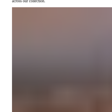
across our collection.​​​​‌ ‍ ​‍​‍‌‍ ‌ ​‍‌‍‍‌‌‍‌ ‌‍‍‌‌‍ ‍​‍​‍​ ‍‍​‍​‍‌ ​ ‌‍​‌‌‍ ‍‌‍‍‌‌ ‌​‌ ‍‌​‍ ‍‌‍‍‌‌‍ ​‍​‍​‍ ​​‍​‍‌‍‍​‌ ​‍‌‍‌‌‌‍‌‍​‍​‍​ ‍‍​‍​‍‌‍‍​‌ ‌​‌ ‌​‌ ​​‌ ​ ​ ‍‍​‍ ​‍ ‌‍ ​​‍ ‌‌‍​‌‌‍ ‍‌‍‌​​‍ ‌‌ ​‍​‍ ‌‌‍‍​‌‍ ‌ ‌​‌‍‌‌‌‍ ​‌ ​ ​‍ ‌‌ ​ ‌ ‌​‌ ‌‌‌‍‌​‌‍‍‌‌‍ ​‍ ‍‌ ‌‍‌‍‌‌‌ ​‍‌‍​ ‌‍‌‌‌‍ ​​‍ ‍‌‍​‌‌ ​​‌ ​​​‍ ‌‍‍‌‌‍ ‍‌ ‌​‌‍‌‌‌‍ ‍‌ ‌​​‍ ‌‍‌‌‌‍‌​‌‍‍‌‌ ‌​​‍ ‌‍ ‌‌‍ ‌‍‌​‌‍‌‌​ ‌‌ ​​‌ ​‍‌‍‌‌‌ ​ ‌‍‌‌‌‍ ‍‌ ‌​‌‍​‌‌ ‌​‌‍‍‌‌‍ ‌‍ ‍​ ‍ ‌‍‍‌‌‍‌​​ ‌‌‍‌‍​ ‍‌‌‍‌‍‌‍​‌​ ‍‌‌‍‌‍​ ​ ‌‍‌‍​‍ ‌​ ‌ ​ ‍​​ ‍‌‌‍‌‍​‍ ‌​ ‌​​ ​‍‌‍​‌​ ​‌​‍ ‌​ ‍‌​ ‌​‌‍‌‍​ ​‍​‍ ‌‌‍‌‌​ ​​‌‍‌‍‌‍​‌‌‍‌‍​ ‌‍‌‍‌‍​ ​​​ ‌ ​ ‌‍​ ‌​​ ​ ​ ‍ ‌ ‌​‌ ‍‌‌ ​​‌‍‌‌​ ‌‌ ​​‌‍​‌‌‍‌ ‌‍‌‌​ ‍ ‌ ​​‌‍​‌‌ ‌​‌‍‍​​ ‌‌ ​​‌‍​‌‌‍‌ ‌‍‌‌‌​​‍‌ ‌‌‌‍‍‌‌‍ ​‌‍‌​‌‍‌‌‌ ​‍​‍‌‌​ ‌‌‌​​‍‌‌ ‌‍‍ ‌‍‌‌‌ ‍‌​‍‌‌​ ​ ‌​‌​​‍‌‌​ ​ ‌​‌​​‍‌‌​ ​‍​ ​‍​ ​‌‌‍‌​​ ‌‍‌‍​ ​ ‍​​ ​‍‌‍​ ​ ​‌​ ‌​‌‍‌‌‌‍‌​​ ‌ ​‍‌‌​ ​‍​ ​‍​‍‌‌​ ‌‌‌​‌​​‍ ‍‌‍​ ‌‍​‌‌ ​‍‌‍‌​‌ ​ ​‍‌‌​ ‌‌‌​​‍‌‌ ‌‍‍ ‌‍‌‌‌ ‍‌​‍‌‌​ ​ ‌​‌​​‍‌‌​ ​ ‌​‌​​‍‌‌​ ​‍​ ​‍‌‍​‌​ ​ ​ ‌‌​ ‍‌‌‍‌‍‌‍​‌​ ‌​‌‍‌‍​ ​ ‌‍‌‍‌‍‌‍​ ‍‌​‍‌‌​ ​‍​ ​‍​‍‌‌​ ‌‌‌​‌​​‍ ‍‌‍​ ‌‍ ‌ ​​‌ ‍‌​ ‌‍​‍‌‍​‌‌ ​ ‌‍‌‌‌‌‌‌‌ ​‍‌‍ ​​ ‌‌‍‍​‌ ‌​‌ ‌​‌ ​​‌ ​ ​‍‌‌​ ​ ‌​​‌​‍‌‌​ ​‍‌​‌‍​‍‌‌​ ​‍‌​‌‍‌‍ ​​‍ ‌‌‍​‌‌‍ ‍‌‍‌​​‍ ‌‌ ​‍​‍ ‌‌‍‍​‌‍ ‌ ‌​‌‍‌‌‌‍ ​‌ ​ ​‍ ‌‌ ​ ‌ ‌​‌ ‌‌‌‍‌​‌‍‍‌‌‍ ​‍ ‍‌ ‌‍‌‍‌‌‌ ​‍‌‍​ ‌‍‌‌‌‍ ​​‍ ‍‌‍​‌‌ ​​‌ ​​​‍‌‍‌‍‍‌‌‍‌​​ ‌‌‍‌‍​ ‍‌‌‍‌‍‌‍​‌​ ‍‌‌‍‌‍​ ​ ‌‍‌‍​‍ ‌​ ‌ ​ ‍​​ ‍‌‌‍‌‍​‍ ‌​ ‌​​ ​‍‌‍​‌​ ​‌​‍ ‌​ ‍‌​ ‌​‌‍‌‍​ ​‍​‍ ‌‌‍‌‌​ ​​‌‍‌‍‌‍​‌‌‍‌‍​ ‌‍‌‍‌‍​ ​​​ ‌ ​ ‌‍​ ‌​​ ​ ​‍‌‍‌ ‌​‌ ‍‌‌ ​​‌‍‌‌​ ‌‌ ​​‌‍​‌‌‍‌ ‌‍‌‌​‍‌‍‌ ​​‌‍​‌‌ ‌​‌‍‍​​ ‌‌ ​​‌‍​‌‌‍‌ ‌‍‌‌‌​​‍‌ ‌‌‌‍‍‌‌‍ ​‌‍‌​‌‍‌‌‌ ​‍​‍‌‌​ ‌‌‌​​‍‌‌ ‌‍‍ ‌‍‌‌‌ ‍‌​‍‌‌​ ​ ‌​‌​​‍‌‌​ ​ ‌​‌​​‍‌‌​ ​‍​ ​‍​ ​‌‌‍‌​​ ‌‍‌‍​ ​ ‍​​ ​‍‌‍​ ​ ​‌​ ‌​‌‍‌‌‌‍‌​​ ‌ ​‍‌‌​ ​‍​ ​‍​‍‌‌​ ‌‌‌​‌​​‍ ‍‌‍​ ‌‍​‌‌ ​‍‌‍‌​‌ ​ ​‍‌‌​ ‌‌‌​​‍‌‌ ‌‍‍ ‌‍‌‌‌ ‍‌​‍‌‌​ ​ ‌​‌​​‍‌‌​ ​ ‌​‌​​‍‌‌​ ​‍​ ​‍‌‍​‌​ ​ ​ ‌‌​ ‍‌‌‍‌‍‌‍​‌​ ‌​‌‍‌‍​ ​ ‌‍‌‍‌‍‌‍​ ‍‌​‍‌‌​ ​‍​ ​‍​‍‌‌​ ‌‌‌​‌​​‍ ‍‌‍​ ‌‍ ‌ ​​‌ ‍‌​‍‌‍‌ ​​‌‍‌‌‌ ​‍‌ ​ ‌ ​​‌‍‌‌‌‍​ ‌ ‌​‌‍‍‌‌ ‌‍‌‍‌‌​ ‌‌ ​​‌ ‌‌‌‍​‍‌‍ ​‌‍‍‌‌ ​ ‌‍‍​‌‍‌‌‌‍‌​​‍​‍‌ ‌