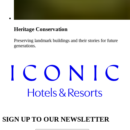
Heritage Conservation​​​​‌ ‍ ​‍​‍‌‍ ‌ ​‍‌‍‍‌‌‍‌ ‌‍‍‌‌‍ ‍​‍​‍​ ‍‍​‍​‍‌ ​ ‌‍​‌‌‍ ‍‌‍‍‌‌ ‌​‌ ‍‌​‍ ‍‌‍‍‌‌‍ ​‍​‍​‍ ​​‍​‍‌‍‍​‌ ​‍‌‍‌‌‌‍‌‍​‍​‍​ ‍‍​‍​‍‌‍‍​‌ ‌​‌ ‌​‌ ​​‌ ​ ​ ‍‍​‍ ​‍ ‌‍ ​​‍ ‌‌‍​‌‌‍ ‍‌‍‌​​‍ ‌‌ ​‍​‍ ‌‌‍‍​‌‍ ‌ ‌​‌‍‌‌‌‍ ​‌ ​ ​‍ ‌‌ ​ ‌ ‌​‌ ‌‌‌‍‌​‌‍‍‌‌‍ ​‍ ‍‌ ‌‍‌‍‌‌‌ ​‍‌‍​ ‌‍‌‌‌‍ ​​‍ ‍‌‍​‌‌ ​​‌ ​​​‍ ‌‍‍‌‌‍ ‍‌ ‌​‌‍‌‌‌‍ ‍‌ ‌​​‍ ‌‍‌‌‌‍‌​‌‍‍‌‌ ‌​​‍ ‌‍ ‌‌‍ ‌‍‌​‌‍‌‌​ ‌‌ ​​‌ ​‍‌‍‌‌‌ ​ ‌‍‌‌‌‍ ‍‌ ‌​‌‍​‌‌ ‌​‌‍‍‌‌‍ ‌‍ ‍​ ‍ ‌‍‍‌‌‍‌​​ ‌‌‍‌‍​ ‍‌‌‍‌‍‌‍​‌​ ‍‌‌‍‌‍​ ​ ‌‍‌‍​‍ ‌​ ‌ ​ ‍​​ ‍‌‌‍‌‍​‍ ‌​ ‌​​ ​‍‌‍​‌​ ​‌​‍ ‌​ ‍‌​ ‌​‌‍‌‍​ ​‍​‍ ‌‌‍‌‌​ ​​‌‍‌‍‌‍​‌‌‍‌‍​ ‌‍‌‍‌‍​ ​​​ ‌ ​ ‌‍​ ‌​​ ​ ​ ‍ ‌ ‌​‌ ‍‌‌ ​​‌‍‌‌​ ‌‌ ​​‌‍​‌‌‍‌ ‌‍‌‌​ ‍ ‌ ​​‌‍​‌‌ ‌​‌‍‍​​ ‌‌ ​​‌‍​‌‌‍‌ ‌‍‌‌‌​​‍‌ ‌‌‌‍‍‌‌‍ ​‌‍‌​‌‍‌‌‌ ​‍​‍‌‌​ ‌‌‌​​‍‌‌ ‌‍‍ ‌‍‌‌‌ ‍‌​‍‌‌​ ​ ‌​‌​​‍‌‌​ ​ ‌​‌​​‍‌‌​ ​‍​ ​‍​ ​‌‌‍‌​​ ‌‍‌‍​ ​ ‍​​ ​‍‌‍​ ​ ​‌​ ‌​‌‍‌‌‌‍‌​​ ‌ ​‍‌‌​ ​‍​ ​‍​‍‌‌​ ‌‌‌​‌​​‍ ‍‌‍​ ‌‍​‌‌ ​‍‌‍‌​‌ ​ ​‍‌‌​ ‌‌‌​​‍‌‌ ‌‍‍ ‌‍‌‌‌ ‍‌​‍‌‌​ ​ ‌​‌​​‍‌‌​ ​ ‌​‌​​‍‌‌​ ​‍​ ​‍​ ‍​​ ‌‌​ ‌‍‌‍‌​‌‍​‍​ ‌​‌‍‌​‌‍‌​​ ​‌‌‍​‍​ ‌ ‌‍‌‌​‍‌‌​ ​‍​ ​‍​‍‌‌​ ‌‌‌​‌​​‍ ‍‌ ‌​‌‍‍‌‌ ‌​‌‍ ​‌‍‌‌​ ‌‍​‍‌‍​‌‌ ​ ‌‍‌‌‌‌‌‌‌ ​‍‌‍ ​​ ‌‌‍‍​‌ ‌​‌ ‌​‌ ​​‌ ​ ​‍‌‌​ ​ ‌​​‌​‍‌‌​ ​‍‌​‌‍​‍‌‌​ ​‍‌​‌‍‌‍ ​​‍ ‌‌‍​‌‌‍ ‍‌‍‌​​‍ ‌‌ ​‍​‍ ‌‌‍‍​‌‍ ‌ ‌​‌‍‌‌‌‍ ​‌ ​ ​‍ ‌‌ ​ ‌ ‌​‌ ‌‌‌‍‌​‌‍‍‌‌‍ ​‍ ‍‌ ‌‍‌‍‌‌‌ ​‍‌‍​ ‌‍‌‌‌‍ ​​‍ ‍‌‍​‌‌ ​​‌ ​​​‍‌‍‌‍‍‌‌‍‌​​ ‌‌‍‌‍​ ‍‌‌‍‌‍‌‍​‌​ ‍‌‌‍‌‍​ ​ ‌‍‌‍​‍ ‌​ ‌ ​ ‍​​ ‍‌‌‍‌‍​‍ ‌​ ‌​​ ​‍‌‍​‌​ ​‌​‍ ‌​ ‍‌​ ‌​‌‍‌‍​ ​‍​‍ ‌‌‍‌‌​ ​​‌‍‌‍‌‍​‌‌‍‌‍​ ‌‍‌‍‌‍​ ​​​ ‌ ​ ‌‍​ ‌​​ ​ ​‍‌‍‌ ‌​‌ ‍‌‌ ​​‌‍‌‌​ ‌‌ ​​‌‍​‌‌‍‌ ‌‍‌‌​‍‌‍‌ ​​‌‍​‌‌ ‌​‌‍‍​​ ‌‌ ​​‌‍​‌‌‍‌ ‌‍‌‌‌​​‍‌ ‌‌‌‍‍‌‌‍ ​‌‍‌​‌‍‌‌‌ ​‍​‍‌‌​ ‌‌‌​​‍‌‌ ‌‍‍ ‌‍‌‌‌ ‍‌​‍‌‌​ ​ ‌​‌​​‍‌‌​ ​ ‌​‌​​‍‌‌​ ​‍​ ​‍​ ​‌‌‍‌​​ ‌‍‌‍​ ​ ‍​​ ​‍‌‍​ ​ ​‌​ ‌​‌‍‌‌‌‍‌​​ ‌ ​‍‌‌​ ​‍​ ​‍​‍‌‌​ ‌‌‌​‌​​‍ ‍‌‍​ ‌‍​‌‌ ​‍‌‍‌​‌ ​ ​‍‌‌​ ‌‌‌​​‍‌‌ ‌‍‍ ‌‍‌‌‌ ‍‌​‍‌‌​ ​ ‌​‌​​‍‌‌​ ​ ‌​‌​​‍‌‌​ ​‍​ ​‍​ ‍​​ ‌‌​ ‌‍‌‍‌​‌‍​‍​ ‌​‌‍‌​‌‍‌​​ ​‌‌‍​‍​ ‌ ‌‍‌‌​‍‌‌​ ​‍​ ​‍​‍‌‌​ ‌‌‌​‌​​‍ ‍‌ ‌​‌‍‍‌‌ ‌​‌‍ ​‌‍‌‌​‍‌‍‌ ​​‌‍‌‌‌ ​‍‌ ​ ‌ ​​‌‍‌‌‌‍​ ‌ ‌​‌‍‍‌‌ ‌‍‌‍‌‌​ ‌‌ ​​‌ ‌‌‌‍​‍‌‍ ​‌‍‍‌‌ ​ ‌‍‍​‌‍‌‌‌‍‌​​‍​‍‌ ‌
Preserving landmark buildings and their stories for future
generations.​​​​‌ ‍ ​‍​‍‌‍ ‌ ​‍‌‍‍‌‌‍‌ ‌‍‍‌‌‍ ‍​‍​‍​ ‍‍​‍​‍‌ ​ ‌‍​‌‌‍ ‍‌‍‍‌‌ ‌​‌ ‍‌​‍ ‍‌‍‍‌‌‍ ​‍​‍​‍ ​​‍​‍‌‍‍​‌ ​‍‌‍‌‌‌‍‌‍​‍​‍​ ‍‍​‍​‍‌‍‍​‌ ‌​‌ ‌​‌ ​​‌ ​ ​ ‍‍​‍ ​‍ ‌‍ ​​‍ ‌‌‍​‌‌‍ ‍‌‍‌​​‍ ‌‌ ​‍​‍ ‌‌‍‍​‌‍ ‌ ‌​‌‍‌‌‌‍ ​‌ ​ ​‍ ‌‌ ​ ‌ ‌​‌ ‌‌‌‍‌​‌‍‍‌‌‍ ​‍ ‍‌ ‌‍‌‍‌‌‌ ​‍‌‍​ ‌‍‌‌‌‍ ​​‍ ‍‌‍​‌‌ ​​‌ ​​​‍ ‌‍‍‌‌‍ ‍‌ ‌​‌‍‌‌‌‍ ‍‌ ‌​​‍ ‌‍‌‌‌‍‌​‌‍‍‌‌ ‌​​‍ ‌‍ ‌‌‍ ‌‍‌​‌‍‌‌​ ‌‌ ​​‌ ​‍‌‍‌‌‌ ​ ‌‍‌‌‌‍ ‍‌ ‌​‌‍​‌‌ ‌​‌‍‍‌‌‍ ‌‍ ‍​ ‍ ‌‍‍‌‌‍‌​​ ‌‌‍‌‍​ ‍‌‌‍‌‍‌‍​‌​ ‍‌‌‍‌‍​ ​ ‌‍‌‍​‍ ‌​ ‌ ​ ‍​​ ‍‌‌‍‌‍​‍ ‌​ ‌​​ ​‍‌‍​‌​ ​‌​‍ ‌​ ‍‌​ ‌​‌‍‌‍​ ​‍​‍ ‌‌‍‌‌​ ​​‌‍‌‍‌‍​‌‌‍‌‍​ ‌‍‌‍‌‍​ ​​​ ‌ ​ ‌‍​ ‌​​ ​ ​ ‍ ‌ ‌​‌ ‍‌‌ ​​‌‍‌‌​ ‌‌ ​​‌‍​‌‌‍‌ ‌‍‌‌​ ‍ ‌ ​​‌‍​‌‌ ‌​‌‍‍​​ ‌‌ ​​‌‍​‌‌‍‌ ‌‍‌‌‌​​‍‌ ‌‌‌‍‍‌‌‍ ​‌‍‌​‌‍‌‌‌ ​‍​‍‌‌​ ‌‌‌​​‍‌‌ ‌‍‍ ‌‍‌‌‌ ‍‌​‍‌‌​ ​ ‌​‌​​‍‌‌​ ​ ‌​‌​​‍‌‌​ ​‍​ ​‍​ ​‌‌‍‌​​ ‌‍‌‍​ ​ ‍​​ ​‍‌‍​ ​ ​‌​ ‌​‌‍‌‌‌‍‌​​ ‌ ​‍‌‌​ ​‍​ ​‍​‍‌‌​ ‌‌‌​‌​​‍ ‍‌‍​ ‌‍​‌‌ ​‍‌‍‌​‌ ​ ​‍‌‌​ ‌‌‌​​‍‌‌ ‌‍‍ ‌‍‌‌‌ ‍‌​‍‌‌​ ​ ‌​‌​​‍‌‌​ ​ ‌​‌​​‍‌‌​ ​‍​ ​‍​ ‍​​ ‌‌​ ‌‍‌‍‌​‌‍​‍​ ‌​‌‍‌​‌‍‌​​ ​‌‌‍​‍​ ‌ ‌‍‌‌​‍‌‌​ ​‍​ ​‍​‍‌‌​ ‌‌‌​‌​​‍ ‍‌‍​ ‌‍ ‌ ​​‌ ‍‌​ ‌‍​‍‌‍​‌‌ ​ ‌‍‌‌‌‌‌‌‌ ​‍‌‍ ​​ ‌‌‍‍​‌ ‌​‌ ‌​‌ ​​‌ ​ ​‍‌‌​ ​ ‌​​‌​‍‌‌​ ​‍‌​‌‍​‍‌‌​ ​‍‌​‌‍‌‍ ​​‍ ‌‌‍​‌‌‍ ‍‌‍‌​​‍ ‌‌ ​‍​‍ ‌‌‍‍​‌‍ ‌ ‌​‌‍‌‌‌‍ ​‌ ​ ​‍ ‌‌ ​ ‌ ‌​‌ ‌‌‌‍‌​‌‍‍‌‌‍ ​‍ ‍‌ ‌‍‌‍‌‌‌ ​‍‌‍​ ‌‍‌‌‌‍ ​​‍ ‍‌‍​‌‌ ​​‌ ​​​‍‌‍‌‍‍‌‌‍‌​​ ‌‌‍‌‍​ ‍‌‌‍‌‍‌‍​‌​ ‍‌‌‍‌‍​ ​ ‌‍‌‍​‍ ‌​ ‌ ​ ‍​​ ‍‌‌‍‌‍​‍ ‌​ ‌​​ ​‍‌‍​‌​ ​‌​‍ ‌​ ‍‌​ ‌​‌‍‌‍​ ​‍​‍ ‌‌‍‌‌​ ​​‌‍‌‍‌‍​‌‌‍‌‍​ ‌‍‌‍‌‍​ ​​​ ‌ ​ ‌‍​ ‌​​ ​ ​‍‌‍‌ ‌​‌ ‍‌‌ ​​‌‍‌‌​ ‌‌ ​​‌‍​‌‌‍‌ ‌‍‌‌​‍‌‍‌ ​​‌‍​‌‌ ‌​‌‍‍​​ ‌‌ ​​‌‍​‌‌‍‌ ‌‍‌‌‌​​‍‌ ‌‌‌‍‍‌‌‍ ​‌‍‌​‌‍‌‌‌ ​‍​‍‌‌​ ‌‌‌​​‍‌‌ ‌‍‍ ‌‍‌‌‌ ‍‌​‍‌‌​ ​ ‌​‌​​‍‌‌​ ​ ‌​‌​​‍‌‌​ ​‍​ ​‍​ ​‌‌‍‌​​ ‌‍‌‍​ ​ ‍​​ ​‍‌‍​ ​ ​‌​ ‌​‌‍‌‌‌‍‌​​ ‌ ​‍‌‌​ ​‍​ ​‍​‍‌‌​ ‌‌‌​‌​​‍ ‍‌‍​ ‌‍​‌‌ ​‍‌‍‌​‌ ​ ​‍‌‌​ ‌‌‌​​‍‌‌ ‌‍‍ ‌‍‌‌‌ ‍‌​‍‌‌​ ​ ‌​‌​​‍‌‌​ ​ ‌​‌​​‍‌‌​ ​‍​ ​‍​ ‍​​ ‌‌​ ‌‍‌‍‌​‌‍​‍​ ‌​‌‍‌​‌‍‌​​ ​‌‌‍​‍​ ‌ ‌‍‌‌​‍‌‌​ ​‍​ ​‍​‍‌‌​ ‌‌‌​‌​​‍ ‍‌‍​ ‌‍ ‌ ​​‌ ‍‌​‍‌‍‌ ​​‌‍‌‌‌ ​‍‌ ​ ‌ ​​‌‍‌‌‌‍​ ‌ ‌​‌‍‍‌‌ ‌‍‌‍‌‌​ ‌‌ ​​‌ ‌‌‌‍​‍‌‍ ​‌‍‍‌‌ ​ ‌‍‍​‌‍‌‌‌‍‌​​‍​‍‌ ‌
SIGN UP TO OUR NEWSLETTER