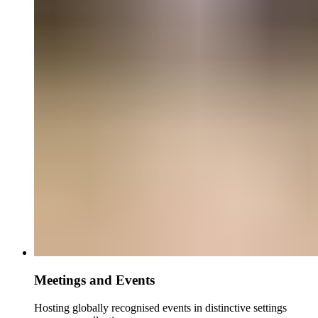
Meetings and Events​​​​‌ ‍ ​‍​‍‌‍ ‌ ​‍‌‍‍‌‌‍‌ ‌‍‍‌‌‍ ‍​‍​‍​ ‍‍​‍​‍‌ ​ ‌‍​‌‌‍ ‍‌‍‍‌‌ ‌​‌ ‍‌​‍ ‍‌‍‍‌‌‍ ​‍​‍​‍ ​​‍​‍‌‍‍​‌ ​‍‌‍‌‌‌‍‌‍​‍​‍​ ‍‍​‍​‍‌‍‍​‌ ‌​‌ ‌​‌ ​​‌ ​ ​ ‍‍​‍ ​‍ ‌‍ ​​‍ ‌‌‍​‌‌‍ ‍‌‍‌​​‍ ‌‌ ​‍​‍ ‌‌‍‍​‌‍ ‌ ‌​‌‍‌‌‌‍ ​‌ ​ ​‍ ‌‌ ​ ‌ ‌​‌ ‌‌‌‍‌​‌‍‍‌‌‍ ​‍ ‍‌ ‌‍‌‍‌‌‌ ​‍‌‍​ ‌‍‌‌‌‍ ​​‍ ‍‌‍​‌‌ ​​‌ ​​​‍ ‌‍‍‌‌‍ ‍‌ ‌​‌‍‌‌‌‍ ‍‌ ‌​​‍ ‌‍‌‌‌‍‌​‌‍‍‌‌ ‌​​‍ ‌‍ ‌‌‍ ‌‍‌​‌‍‌‌​ ‌‌ ​​‌ ​‍‌‍‌‌‌ ​ ‌‍‌‌‌‍ ‍‌ ‌​‌‍​‌‌ ‌​‌‍‍‌‌‍ ‌‍ ‍​ ‍ ‌‍‍‌‌‍‌​​ ‌‌‍‌‍​ ‍‌‌‍‌‍‌‍​‌​ ‍‌‌‍‌‍​ ​ ‌‍‌‍​‍ ‌​ ‌ ​ ‍​​ ‍‌‌‍‌‍​‍ ‌​ ‌​​ ​‍‌‍​‌​ ​‌​‍ ‌​ ‍‌​ ‌​‌‍‌‍​ ​‍​‍ ‌‌‍‌‌​ ​​‌‍‌‍‌‍​‌‌‍‌‍​ ‌‍‌‍‌‍​ ​​​ ‌ ​ ‌‍​ ‌​​ ​ ​ ‍ ‌ ‌​‌ ‍‌‌ ​​‌‍‌‌​ ‌‌ ​​‌‍​‌‌‍‌ ‌‍‌‌​ ‍ ‌ ​​‌‍​‌‌ ‌​‌‍‍​​ ‌‌ ​​‌‍​‌‌‍‌ ‌‍‌‌‌​​‍‌ ‌‌‌‍‍‌‌‍ ​‌‍‌​‌‍‌‌‌ ​‍​‍‌‌​ ‌‌‌​​‍‌‌ ‌‍‍ ‌‍‌‌‌ ‍‌​‍‌‌​ ​ ‌​‌​​‍‌‌​ ​ ‌​‌​​‍‌‌​ ​‍​ ​‍​ ​‌‌‍‌​​ ‌‍‌‍​ ​ ‍​​ ​‍‌‍​ ​ ​‌​ ‌​‌‍‌‌‌‍‌​​ ‌ ​‍‌‌​ ​‍​ ​‍​‍‌‌​ ‌‌‌​‌​​‍ ‍‌‍​ ‌‍​‌‌ ​‍‌‍‌​‌ ​ ​‍‌‌​ ‌‌‌​​‍‌‌ ‌‍‍ ‌‍‌‌‌ ‍‌​‍‌‌​ ​ ‌​‌​​‍‌‌​ ​ ‌​‌​​‍‌‌​ ​‍​ ​‍‌‍​‌​ ​ ​ ‌‌​ ‍‌‌‍‌‍‌‍​‌​ ‌​‌‍‌‍​ ​ ‌‍‌‍‌‍‌‍​ ‍‌​‍‌‌​ ​‍​ ​‍​‍‌‌​ ‌‌‌​‌​​‍ ‍‌ ‌​‌‍‍‌‌ ‌​‌‍ ​‌‍‌‌​ ‌‍​‍‌‍​‌‌ ​ ‌‍‌‌‌‌‌‌‌ ​‍‌‍ ​​ ‌‌‍‍​‌ ‌​‌ ‌​‌ ​​‌ ​ ​‍‌‌​ ​ ‌​​‌​‍‌‌​ ​‍‌​‌‍​‍‌‌​ ​‍‌​‌‍‌‍ ​​‍ ‌‌‍​‌‌‍ ‍‌‍‌​​‍ ‌‌ ​‍​‍ ‌‌‍‍​‌‍ ‌ ‌​‌‍‌‌‌‍ ​‌ ​ ​‍ ‌‌ ​ ‌ ‌​‌ ‌‌‌‍‌​‌‍‍‌‌‍ ​‍ ‍‌ ‌‍‌‍‌‌‌ ​‍‌‍​ ‌‍‌‌‌‍ ​​‍ ‍‌‍​‌‌ ​​‌ ​​​‍‌‍‌‍‍‌‌‍‌​​ ‌‌‍‌‍​ ‍‌‌‍‌‍‌‍​‌​ ‍‌‌‍‌‍​ ​ ‌‍‌‍​‍ ‌​ ‌ ​ ‍​​ ‍‌‌‍‌‍​‍ ‌​ ‌​​ ​‍‌‍​‌​ ​‌​‍ ‌​ ‍‌​ ‌​‌‍‌‍​ ​‍​‍ ‌‌‍‌‌​ ​​‌‍‌‍‌‍​‌‌‍‌‍​ ‌‍‌‍‌‍​ ​​​ ‌ ​ ‌‍​ ‌​​ ​ ​‍‌‍‌ ‌​‌ ‍‌‌ ​​‌‍‌‌​ ‌‌ ​​‌‍​‌‌‍‌ ‌‍‌‌​‍‌‍‌ ​​‌‍​‌‌ ‌​‌‍‍​​ ‌‌ ​​‌‍​‌‌‍‌ ‌‍‌‌‌​​‍‌ ‌‌‌‍‍‌‌‍ ​‌‍‌​‌‍‌‌‌ ​‍​‍‌‌​ ‌‌‌​​‍‌‌ ‌‍‍ ‌‍‌‌‌ ‍‌​‍‌‌​ ​ ‌​‌​​‍‌‌​ ​ ‌​‌​​‍‌‌​ ​‍​ ​‍​ ​‌‌‍‌​​ ‌‍‌‍​ ​ ‍​​ ​‍‌‍​ ​ ​‌​ ‌​‌‍‌‌‌‍‌​​ ‌ ​‍‌‌​ ​‍​ ​‍​‍‌‌​ ‌‌‌​‌​​‍ ‍‌‍​ ‌‍​‌‌ ​‍‌‍‌​‌ ​ ​‍‌‌​ ‌‌‌​​‍‌‌ ‌‍‍ ‌‍‌‌‌ ‍‌​‍‌‌​ ​ ‌​‌​​‍‌‌​ ​ ‌​‌​​‍‌‌​ ​‍​ ​‍‌‍​‌​ ​ ​ ‌‌​ ‍‌‌‍‌‍‌‍​‌​ ‌​‌‍‌‍​ ​ ‌‍‌‍‌‍‌‍​ ‍‌​‍‌‌​ ​‍​ ​‍​‍‌‌​ ‌‌‌​‌​​‍ ‍‌ ‌​‌‍‍‌‌ ‌​‌‍ ​‌‍‌‌​‍‌‍‌ ​​‌‍‌‌‌ ​‍‌ ​ ‌ ​​‌‍‌‌‌‍​ ‌ ‌​‌‍‍‌‌ ‌‍‌‍‌‌​ ‌‌ ​​‌ ‌‌‌‍​‍‌‍ ​‌‍‍‌‌ ​ ‌‍‍​‌‍‌‌‌‍‌​​‍​‍‌ ‌
Hosting globally recognised events in distinctive settings