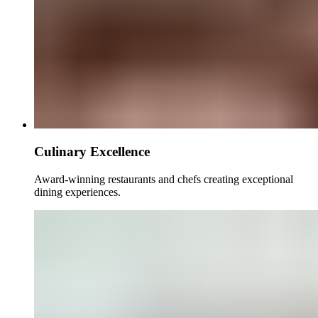
Culinary Excellence​​​​‌ ‍ ​‍​‍‌‍ ‌ ​‍‌‍‍‌‌‍‌ ‌‍‍‌‌‍ ‍​‍​‍​ ‍‍​‍​‍‌ ​ ‌‍​‌‌‍ ‍‌‍‍‌‌ ‌​‌ ‍‌​‍ ‍‌‍‍‌‌‍ ​‍​‍​‍ ​​‍​‍‌‍‍​‌ ​‍‌‍‌‌‌‍‌‍​‍​‍​ ‍‍​‍​‍‌‍‍​‌ ‌​‌ ‌​‌ ​​‌ ​ ​ ‍‍​‍ ​‍ ‌‍ ​​‍ ‌‌‍​‌‌‍ ‍‌‍‌​​‍ ‌‌ ​‍​‍ ‌‌‍‍​‌‍ ‌ ‌​‌‍‌‌‌‍ ​‌ ​ ​‍ ‌‌ ​ ‌ ‌​‌ ‌‌‌‍‌​‌‍‍‌‌‍ ​‍ ‍‌ ‌‍‌‍‌‌‌ ​‍‌‍​ ‌‍‌‌‌‍ ​​‍ ‍‌‍​‌‌ ​​‌ ​​​‍ ‌‍‍‌‌‍ ‍‌ ‌​‌‍‌‌‌‍ ‍‌ ‌​​‍ ‌‍‌‌‌‍‌​‌‍‍‌‌ ‌​​‍ ‌‍ ‌‌‍ ‌‍‌​‌‍‌‌​ ‌‌ ​​‌ ​‍‌‍‌‌‌ ​ ‌‍‌‌‌‍ ‍‌ ‌​‌‍​‌‌ ‌​‌‍‍‌‌‍ ‌‍ ‍​ ‍ ‌‍‍‌‌‍‌​​ ‌‌‍‌‍​ ‍‌‌‍‌‍‌‍​‌​ ‍‌‌‍‌‍​ ​ ‌‍‌‍​‍ ‌​ ‌ ​ ‍​​ ‍‌‌‍‌‍​‍ ‌​ ‌​​ ​‍‌‍​‌​ ​‌​‍ ‌​ ‍‌​ ‌​‌‍‌‍​ ​‍​‍ ‌‌‍‌‌​ ​​‌‍‌‍‌‍​‌‌‍‌‍​ ‌‍‌‍‌‍​ ​​​ ‌ ​ ‌‍​ ‌​​ ​ ​ ‍ ‌ ‌​‌ ‍‌‌ ​​‌‍‌‌​ ‌‌ ​​‌‍​‌‌‍‌ ‌‍‌‌​ ‍ ‌ ​​‌‍​‌‌ ‌​‌‍‍​​ ‌‌ ​​‌‍​‌‌‍‌ ‌‍‌‌‌​​‍‌ ‌‌‌‍‍‌‌‍ ​‌‍‌​‌‍‌‌‌ ​‍​‍‌‌​ ‌‌‌​​‍‌‌ ‌‍‍ ‌‍‌‌‌ ‍‌​‍‌‌​ ​ ‌​‌​​‍‌‌​ ​ ‌​‌​​‍‌‌​ ​‍​ ​‍​ ​‌‌‍‌​​ ‌‍‌‍​ ​ ‍​​ ​‍‌‍​ ​ ​‌​ ‌​‌‍‌‌‌‍‌​​ ‌ ​‍‌‌​ ​‍​ ​‍​‍‌‌​ ‌‌‌​‌​​‍ ‍‌‍​ ‌‍​‌‌ ​‍‌‍‌​‌ ​ ​‍‌‌​ ‌‌‌​​‍‌‌ ‌‍‍ ‌‍‌‌‌ ‍‌​‍‌‌​ ​ ‌​‌​​‍‌‌​ ​ ‌​‌​​‍‌‌​ ​‍​ ​‍‌‍‌​​ ​​​ ​‍​ ​ ​ ‌ ​ ‌ ​ ​‍‌‍​‍​ ​ ‌‍‌​‌‍​ ​ ‌ ​‍‌‌​ ​‍​ ​‍​‍‌‌​ ‌‌‌​‌​​‍ ‍‌ ‌​‌‍‍‌‌ ‌​‌‍ ​‌‍‌‌​ ‌‍​‍‌‍​‌‌ ​ ‌‍‌‌‌‌‌‌‌ ​‍‌‍ ​​ ‌‌‍‍​‌ ‌​‌ ‌​‌ ​​‌ ​ ​‍‌‌​ ​ ‌​​‌​‍‌‌​ ​‍‌​‌‍​‍‌‌​ ​‍‌​‌‍‌‍ ​​‍ ‌‌‍​‌‌‍ ‍‌‍‌​​‍ ‌‌ ​‍​‍ ‌‌‍‍​‌‍ ‌ ‌​‌‍‌‌‌‍ ​‌ ​ ​‍ ‌‌ ​ ‌ ‌​‌ ‌‌‌‍‌​‌‍‍‌‌‍ ​‍ ‍‌ ‌‍‌‍‌‌‌ ​‍‌‍​ ‌‍‌‌‌‍ ​​‍ ‍‌‍​‌‌ ​​‌ ​​​‍‌‍‌‍‍‌‌‍‌​​ ‌‌‍‌‍​ ‍‌‌‍‌‍‌‍​‌​ ‍‌‌‍‌‍​ ​ ‌‍‌‍​‍ ‌​ ‌ ​ ‍​​ ‍‌‌‍‌‍​‍ ‌​ ‌​​ ​‍‌‍​‌​ ​‌​‍ ‌​ ‍‌​ ‌​‌‍‌‍​ ​‍​‍ ‌‌‍‌‌​ ​​‌‍‌‍‌‍​‌‌‍‌‍​ ‌‍‌‍‌‍​ ​​​ ‌ ​ ‌‍​ ‌​​ ​ ​‍‌‍‌ ‌​‌ ‍‌‌ ​​‌‍‌‌​ ‌‌ ​​‌‍​‌‌‍‌ ‌‍‌‌​‍‌‍‌ ​​‌‍​‌‌ ‌​‌‍‍​​ ‌‌ ​​‌‍​‌‌‍‌ ‌‍‌‌‌​​‍‌ ‌‌‌‍‍‌‌‍ ​‌‍‌​‌‍‌‌‌ ​‍​‍‌‌​ ‌‌‌​​‍‌‌ ‌‍‍ ‌‍‌‌‌ ‍‌​‍‌‌​ ​ ‌​‌​​‍‌‌​ ​ ‌​‌​​‍‌‌​ ​‍​ ​‍​ ​‌‌‍‌​​ ‌‍‌‍​ ​ ‍​​ ​‍‌‍​ ​ ​‌​ ‌​‌‍‌‌‌‍‌​​ ‌ ​‍‌‌​ ​‍​ ​‍​‍‌‌​ ‌‌‌​‌​​‍ ‍‌‍​ ‌‍​‌‌ ​‍‌‍‌​‌ ​ ​‍‌‌​ ‌‌‌​​‍‌‌ ‌‍‍ ‌‍‌‌‌ ‍‌​‍‌‌​ ​ ‌​‌​​‍‌‌​ ​ ‌​‌​​‍‌‌​ ​‍​ ​‍‌‍‌​​ ​​​ ​‍​ ​ ​ ‌ ​ ‌ ​ ​‍‌‍​‍​ ​ ‌‍‌​‌‍​ ​ ‌ ​‍‌‌​ ​‍​ ​‍​‍‌‌​ ‌‌‌​‌​​‍ ‍‌ ‌​‌‍‍‌‌ ‌​‌‍ ​‌‍‌‌​‍‌‍‌ ​​‌‍‌‌‌ ​‍‌ ​ ‌ ​​‌‍‌‌‌‍​ ‌ ‌​‌‍‍‌‌ ‌‍‌‍‌‌​ ‌‌ ​​‌ ‌‌‌‍​‍‌‍ ​‌‍‍‌‌ ​ ‌‍‍​‌‍‌‌‌‍‌​​‍​‍‌ ‌
Award-winning restaurants and chefs creating exceptional
dining experiences.​​​​‌ ‍ ​‍​‍‌‍ ‌ ​‍‌‍‍‌‌‍‌ ‌‍‍‌‌‍ ‍​‍​‍​ ‍‍​‍​‍‌ ​ ‌‍​‌‌‍ ‍‌‍‍‌‌ ‌​‌ ‍‌​‍ ‍‌‍‍‌‌‍ ​‍​‍​‍ ​​‍​‍‌‍‍​‌ ​‍‌‍‌‌‌‍‌‍​‍​‍​ ‍‍​‍​‍‌‍‍​‌ ‌​‌ ‌​‌ ​​‌ ​ ​ ‍‍​‍ ​‍ ‌‍ ​​‍ ‌‌‍​‌‌‍ ‍‌‍‌​​‍ ‌‌ ​‍​‍ ‌‌‍‍​‌‍ ‌ ‌​‌‍‌‌‌‍ ​‌ ​ ​‍ ‌‌ ​ ‌ ‌​‌ ‌‌‌‍‌​‌‍‍‌‌‍ ​‍ ‍‌ ‌‍‌‍‌‌‌ ​‍‌‍​ ‌‍‌‌‌‍ ​​‍ ‍‌‍​‌‌ ​​‌ ​​​‍ ‌‍‍‌‌‍ ‍‌ ‌​‌‍‌‌‌‍ ‍‌ ‌​​‍ ‌‍‌‌‌‍‌​‌‍‍‌‌ ‌​​‍ ‌‍ ‌‌‍ ‌‍‌​‌‍‌‌​ ‌‌ ​​‌ ​‍‌‍‌‌‌ ​ ‌‍‌‌‌‍ ‍‌ ‌​‌‍​‌‌ ‌​‌‍‍‌‌‍ ‌‍ ‍​ ‍ ‌‍‍‌‌‍‌​​ ‌‌‍‌‍​ ‍‌‌‍‌‍‌‍​‌​ ‍‌‌‍‌‍​ ​ ‌‍‌‍​‍ ‌​ ‌ ​ ‍​​ ‍‌‌‍‌‍​‍ ‌​ ‌​​ ​‍‌‍​‌​ ​‌​‍ ‌​ ‍‌​ ‌​‌‍‌‍​ ​‍​‍ ‌‌‍‌‌​ ​​‌‍‌‍‌‍​‌‌‍‌‍​ ‌‍‌‍‌‍​ ​​​ ‌ ​ ‌‍​ ‌​​ ​ ​ ‍ ‌ ‌​‌ ‍‌‌ ​​‌‍‌‌​ ‌‌ ​​‌‍​‌‌‍‌ ‌‍‌‌​ ‍ ‌ ​​‌‍​‌‌ ‌​‌‍‍​​ ‌‌ ​​‌‍​‌‌‍‌ ‌‍‌‌‌​​‍‌ ‌‌‌‍‍‌‌‍ ​‌‍‌​‌‍‌‌‌ ​‍​‍‌‌​ ‌‌‌​​‍‌‌ ‌‍‍ ‌‍‌‌‌ ‍‌​‍‌‌​ ​ ‌​‌​​‍‌‌​ ​ ‌​‌​​‍‌‌​ ​‍​ ​‍​ ​‌‌‍‌​​ ‌‍‌‍​ ​ ‍​​ ​‍‌‍​ ​ ​‌​ ‌​‌‍‌‌‌‍‌​​ ‌ ​‍‌‌​ ​‍​ ​‍​‍‌‌​ ‌‌‌​‌​​‍ ‍‌‍​ ‌‍​‌‌ ​‍‌‍‌​‌ ​ ​‍‌‌​ ‌‌‌​​‍‌‌ ‌‍‍ ‌‍‌‌‌ ‍‌​‍‌‌​ ​ ‌​‌​​‍‌‌​ ​ ‌​‌​​‍‌‌​ ​‍​ ​‍‌‍‌​​ ​​​ ​‍​ ​ ​ ‌ ​ ‌ ​ ​‍‌‍​‍​ ​ ‌‍‌​‌‍​ ​ ‌ ​‍‌‌​ ​‍​ ​‍​‍‌‌​ ‌‌‌​‌​​‍ ‍‌‍​ ‌‍ ‌ ​​‌ ‍‌​ ‌‍​‍‌‍​‌‌ ​ ‌‍‌‌‌‌‌‌‌ ​‍‌‍ ​​ ‌‌‍‍​‌ ‌​‌ ‌​‌ ​​‌ ​ ​‍‌‌​ ​ ‌​​‌​‍‌‌​ ​‍‌​‌‍​‍‌‌​ ​‍‌​‌‍‌‍ ​​‍ ‌‌‍​‌‌‍ ‍‌‍‌​​‍ ‌‌ ​‍​‍ ‌‌‍‍​‌‍ ‌ ‌​‌‍‌‌‌‍ ​‌ ​ ​‍ ‌‌ ​ ‌ ‌​‌ ‌‌‌‍‌​‌‍‍‌‌‍ ​‍ ‍‌ ‌‍‌‍‌‌‌ ​‍‌‍​ ‌‍‌‌‌‍ ​​‍ ‍‌‍​‌‌ ​​‌ ​​​‍‌‍‌‍‍‌‌‍‌​​ ‌‌‍‌‍​ ‍‌‌‍‌‍‌‍​‌​ ‍‌‌‍‌‍​ ​ ‌‍‌‍​‍ ‌​ ‌ ​ ‍​​ ‍‌‌‍‌‍​‍ ‌​ ‌​​ ​‍‌‍​‌​ ​‌​‍ ‌​ ‍‌​ ‌​‌‍‌‍​ ​‍​‍ ‌‌‍‌‌​ ​​‌‍‌‍‌‍​‌‌‍‌‍​ ‌‍‌‍‌‍​ ​​​ ‌ ​ ‌‍​ ‌​​ ​ ​‍‌‍‌ ‌​‌ ‍‌‌ ​​‌‍‌‌​ ‌‌ ​​‌‍​‌‌‍‌ ‌‍‌‌​‍‌‍‌ ​​‌‍​‌‌ ‌​‌‍‍​​ ‌‌ ​​‌‍​‌‌‍‌ ‌‍‌‌‌​​‍‌ ‌‌‌‍‍‌‌‍ ​‌‍‌​‌‍‌‌‌ ​‍​‍‌‌​ ‌‌‌​​‍‌‌ ‌‍‍ ‌‍‌‌‌ ‍‌​‍‌‌​ ​ ‌​‌​​‍‌‌​ ​ ‌​‌​​‍‌‌​ ​‍​ ​‍​ ​‌‌‍‌​​ ‌‍‌‍​ ​ ‍​​ ​‍‌‍​ ​ ​‌​ ‌​‌‍‌‌‌‍‌​​ ‌ ​‍‌‌​ ​‍​ ​‍​‍‌‌​ ‌‌‌​‌​​‍ ‍‌‍​ ‌‍​‌‌ ​‍‌‍‌​‌ ​ ​‍‌‌​ ‌‌‌​​‍‌‌ ‌‍‍ ‌‍‌‌‌ ‍‌​‍‌‌​ ​ ‌​‌​​‍‌‌​ ​ ‌​‌​​‍‌‌​ ​‍​ ​‍‌‍‌​​ ​​​ ​‍​ ​ ​ ‌ ​ ‌ ​ ​‍‌‍​‍​ ​ ‌‍‌​‌‍​ ​ ‌ ​‍‌‌​ ​‍​ ​‍​‍‌‌​ ‌‌‌​‌​​‍ ‍‌‍​ ‌‍ ‌ ​​‌ ‍‌​‍‌‍‌ ​​‌‍‌‌‌ ​‍‌ ​ ‌ ​​‌‍‌‌‌‍​ ‌ ‌​‌‍‍‌‌ ‌‍‌‍‌‌​ ‌‌ ​​‌ ‌‌‌‍​‍‌‍ ​‌‍‍‌‌ ​ ‌‍‍​‌‍‌‌‌‍‌​​‍​‍‌ ‌