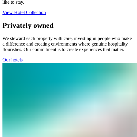
like to stay. ​​​​‌ ‍ ​‍​‍‌‍ ‌ ​‍‌‍‍‌‌‍‌ ‌‍‍‌‌‍ ‍​‍​‍​ ‍‍​‍​‍‌ ​ ‌‍​‌‌‍ ‍‌‍‍‌‌ ‌​‌ ‍‌​‍ ‍‌‍‍‌‌‍ ​‍​‍​‍ ​​‍​‍‌‍‍​‌ ​‍‌‍‌‌‌‍‌‍​‍​‍​ ‍‍​‍​‍‌‍‍​‌ ‌​‌ ‌​‌ ​​‌ ​ ​ ‍‍​‍ ​‍ ‌‍ ​​‍ ‌‌‍​‌‌‍ ‍‌‍‌​​‍ ‌‌ ​‍​‍ ‌‌‍‍​‌‍ ‌ ‌​‌‍‌‌‌‍ ​‌ ​ ​‍ ‌‌ ​ ‌ ‌​‌ ‌‌‌‍‌​‌‍‍‌‌‍ ​‍ ‍‌ ‌‍‌‍‌‌‌ ​‍‌‍​ ‌‍‌‌‌‍ ​​‍ ‍‌‍​‌‌ ​​‌ ​​​‍ ‌‍‍‌‌‍ ‍‌ ‌​‌‍‌‌‌‍ ‍‌ ‌​​‍ ‌‍‌‌‌‍‌​‌‍‍‌‌ ‌​​‍ ‌‍ ‌‌‍ ‌‍‌​‌‍‌‌​ ‌‌ ​​‌ ​‍‌‍‌‌‌ ​ ‌‍‌‌‌‍ ‍‌ ‌​‌‍​‌‌ ‌​‌‍‍‌‌‍ ‌‍ ‍​ ‍ ‌‍‍‌‌‍‌​​ ‌‌‍‌‍​ ‍‌‌‍‌‍‌‍​‌​ ‍‌‌‍‌‍​ ​ ‌‍‌‍​‍ ‌​ ‌ ​ ‍​​ ‍‌‌‍‌‍​‍ ‌​ ‌​​ ​‍‌‍​‌​ ​‌​‍ ‌​ ‍‌​ ‌​‌‍‌‍​ ​‍​‍ ‌‌‍‌‌​ ​​‌‍‌‍‌‍​‌‌‍‌‍​ ‌‍‌‍‌‍​ ​​​ ‌ ​ ‌‍​ ‌​​ ​ ​ ‍ ‌ ‌​‌ ‍‌‌ ​​‌‍‌‌​ ‌‌ ​​‌‍​‌‌‍‌ ‌‍‌‌​ ‍ ‌ ​​‌‍​‌‌ ‌​‌‍‍​​ ‌‌ ​​‌‍​‌‌‍‌ ‌‍‌‌‌​​‍‌ ‌‌‌‍‍‌‌‍ ​‌‍‌​‌‍‌‌‌ ​‍​‍‌‌​ ‌‌‌​​‍‌‌ ‌‍‍ ‌‍‌‌‌ ‍‌​‍‌‌​ ​ ‌​‌​​‍‌‌​ ​ ‌​‌​​‍‌‌​ ​‍​ ​‍‌‍​ ​ ‌‍‌‍‌​​ ‌ ​ ‍‌‌‍​‌​ ‌ ​ ​‍​ ‌ ​ ‌ ‌‍​ ‌‍‌​​‍‌‌​ ​‍​ ​‍​‍‌‌​ ‌‌‌​‌​​‍ ‍‌‍​ ‌‍ ‌ ​​‌ ‍‌​ ‌‍​‍‌‍​‌‌ ​ ‌‍‌‌‌‌‌‌‌ ​‍‌‍ ​​ ‌‌‍‍​‌ ‌​‌ ‌​‌ ​​‌ ​ ​‍‌‌​ ​ ‌​​‌​‍‌‌​ ​‍‌​‌‍​‍‌‌​ ​‍‌​‌‍‌‍ ​​‍ ‌‌‍​‌‌‍ ‍‌‍‌​​‍ ‌‌ ​‍​‍ ‌‌‍‍​‌‍ ‌ ‌​‌‍‌‌‌‍ ​‌ ​ ​‍ ‌‌ ​ ‌ ‌​‌ ‌‌‌‍‌​‌‍‍‌‌‍ ​‍ ‍‌ ‌‍‌‍‌‌‌ ​‍‌‍​ ‌‍‌‌‌‍ ​​‍ ‍‌‍​‌‌ ​​‌ ​​​‍‌‍‌‍‍‌‌‍‌​​ ‌‌‍‌‍​ ‍‌‌‍‌‍‌‍​‌​ ‍‌‌‍‌‍​ ​ ‌‍‌‍​‍ ‌​ ‌ ​ ‍​​ ‍‌‌‍‌‍​‍ ‌​ ‌​​ ​‍‌‍​‌​ ​‌​‍ ‌​ ‍‌​ ‌​‌‍‌‍​ ​‍​‍ ‌‌‍‌‌​ ​​‌‍‌‍‌‍​‌‌‍‌‍​ ‌‍‌‍‌‍​ ​​​ ‌ ​ ‌‍​ ‌​​ ​ ​‍‌‍‌ ‌​‌ ‍‌‌ ​​‌‍‌‌​ ‌‌ ​​‌‍​‌‌‍‌ ‌‍‌‌​‍‌‍‌ ​​‌‍​‌‌ ‌​‌‍‍​​ ‌‌ ​​‌‍​‌‌‍‌ ‌‍‌‌‌​​‍‌ ‌‌‌‍‍‌‌‍ ​‌‍‌​‌‍‌‌‌ ​‍​‍‌‌​ ‌‌‌​​‍‌‌ ‌‍‍ ‌‍‌‌‌ ‍‌​‍‌‌​ ​ ‌​‌​​‍‌‌​ ​ ‌​‌​​‍‌‌​ ​‍​ ​‍‌‍​ ​ ‌‍‌‍‌​​ ‌ ​ ‍‌‌‍​‌​ ‌ ​ ​‍​ ‌ ​ ‌ ‌‍​ ‌‍‌​​‍‌‌​ ​‍​ ​‍​‍‌‌​ ‌‌‌​‌​​‍ ‍‌‍​ ‌‍ ‌ ​​‌ ‍‌​‍‌‍‌ ​​‌‍‌‌‌ ​‍‌ ​ ‌ ​​‌‍‌‌‌‍​ ‌ ‌​‌‍‍‌‌ ‌‍‌‍‌‌​ ‌‌ ​​‌ ‌‌‌‍​‍‌‍ ​‌‍‍‌‌ ​ ‌‍‍​‌‍‌‌‌‍‌​​‍​‍‌ ‌
View Hotel Collection​​​​‌ ‍ ​‍​‍‌‍ ‌ ​‍‌‍‍‌‌‍‌ ‌‍‍‌‌‍ ‍​‍​‍​ ‍‍​‍​‍‌ ​ ‌‍​‌‌‍ ‍‌‍‍‌‌ ‌​‌ ‍‌​‍ ‍‌‍‍‌‌‍ ​‍​‍​‍ ​​‍​‍‌‍‍​‌ ​‍‌‍‌‌‌‍‌‍​‍​‍​ ‍‍​‍​‍‌‍‍​‌ ‌​‌ ‌​‌ ​​‌ ​ ​ ‍‍​‍ ​‍ ‌‍ ​​‍ ‌‌‍​‌‌‍ ‍‌‍‌​​‍ ‌‌ ​‍​‍ ‌‌‍‍​‌‍ ‌ ‌​‌‍‌‌‌‍ ​‌ ​ ​‍ ‌‌ ​ ‌ ‌​‌ ‌‌‌‍‌​‌‍‍‌‌‍ ​‍ ‍‌ ‌‍‌‍‌‌‌ ​‍‌‍​ ‌‍‌‌‌‍ ​​‍ ‍‌‍​‌‌ ​​‌ ​​​‍ ‌‍‍‌‌‍ ‍‌ ‌​‌‍‌‌‌‍ ‍‌ ‌​​‍ ‌‍‌‌‌‍‌​‌‍‍‌‌ ‌​​‍ ‌‍ ‌‌‍ ‌‍‌​‌‍‌‌​ ‌‌ ​​‌ ​‍‌‍‌‌‌ ​ ‌‍‌‌‌‍ ‍‌ ‌​‌‍​‌‌ ‌​‌‍‍‌‌‍ ‌‍ ‍​ ‍ ‌‍‍‌‌‍‌​​ ‌‌‍‌‍​ ‍‌‌‍‌‍‌‍​‌​ ‍‌‌‍‌‍​ ​ ‌‍‌‍​‍ ‌​ ‌ ​ ‍​​ ‍‌‌‍‌‍​‍ ‌​ ‌​​ ​‍‌‍​‌​ ​‌​‍ ‌​ ‍‌​ ‌​‌‍‌‍​ ​‍​‍ ‌‌‍‌‌​ ​​‌‍‌‍‌‍​‌‌‍‌‍​ ‌‍‌‍‌‍​ ​​​ ‌ ​ ‌‍​ ‌​​ ​ ​ ‍ ‌ ‌​‌ ‍‌‌ ​​‌‍‌‌​ ‌‌ ​​‌‍​‌‌‍‌ ‌‍‌‌​ ‍ ‌ ​​‌‍​‌‌ ‌​‌‍‍​​ ‌‌ ​​‌‍​‌‌‍‌ ‌‍‌‌‌​​‍‌ ‌‌‌‍‍‌‌‍ ​‌‍‌​‌‍‌‌‌ ​‍​‍‌‌​ ‌‌‌​​‍‌‌ ‌‍‍ ‌‍‌‌‌ ‍‌​‍‌‌​ ​ ‌​‌​​‍‌‌​ ​ ‌​‌​​‍‌‌​ ​‍​ ​‍‌‍​ ​ ‌‍‌‍‌​​ ‌ ​ ‍‌‌‍​‌​ ‌ ​ ​‍​ ‌ ​ ‌ ‌‍​ ‌‍‌​​‍‌‌​ ​‍​ ​‍​‍‌‌​ ‌‌‌​‌​​‍ ‍‌‍​ ‌ ‌​‌‍​‌‌‌​​‌ ​‍‌‍‍‌‌‍ ‌‌‍​‌‌ ​‍‌ ‍‌​‍ ‍‌‍ ​‌‍​‌‌‍​‍‌‍‌‌‌‍ ​​ ‌‍​‍‌‍​‌‌ ​ ‌‍‌‌‌‌‌‌‌ ​‍‌‍ ​​ ‌‌‍‍​‌ ‌​‌ ‌​‌ ​​‌ ​ ​‍‌‌​ ​ ‌​​‌​‍‌‌​ ​‍‌​‌‍​‍‌‌​ ​‍‌​‌‍‌‍ ​​‍ ‌‌‍​‌‌‍ ‍‌‍‌​​‍ ‌‌ ​‍​‍ ‌‌‍‍​‌‍ ‌ ‌​‌‍‌‌‌‍ ​‌ ​ ​‍ ‌‌ ​ ‌ ‌​‌ ‌‌‌‍‌​‌‍‍‌‌‍ ​‍ ‍‌ ‌‍‌‍‌‌‌ ​‍‌‍​ ‌‍‌‌‌‍ ​​‍ ‍‌‍​‌‌ ​​‌ ​​​‍‌‍‌‍‍‌‌‍‌​​ ‌‌‍‌‍​ ‍‌‌‍‌‍‌‍​‌​ ‍‌‌‍‌‍​ ​ ‌‍‌‍​‍ ‌​ ‌ ​ ‍​​ ‍‌‌‍‌‍​‍ ‌​ ‌​​ ​‍‌‍​‌​ ​‌​‍ ‌​ ‍‌​ ‌​‌‍‌‍​ ​‍​‍ ‌‌‍‌‌​ ​​‌‍‌‍‌‍​‌‌‍‌‍​ ‌‍‌‍‌‍​ ​​​ ‌ ​ ‌‍​ ‌​​ ​ ​‍‌‍‌ ‌​‌ ‍‌‌ ​​‌‍‌‌​ ‌‌ ​​‌‍​‌‌‍‌ ‌‍‌‌​‍‌‍‌ ​​‌‍​‌‌ ‌​‌‍‍​​ ‌‌ ​​‌‍​‌‌‍‌ ‌‍‌‌‌​​‍‌ ‌‌‌‍‍‌‌‍ ​‌‍‌​‌‍‌‌‌ ​‍​‍‌‌​ ‌‌‌​​‍‌‌ ‌‍‍ ‌‍‌‌‌ ‍‌​‍‌‌​ ​ ‌​‌​​‍‌‌​ ​ ‌​‌​​‍‌‌​ ​‍​ ​‍‌‍​ ​ ‌‍‌‍‌​​ ‌ ​ ‍‌‌‍​‌​ ‌ ​ ​‍​ ‌ ​ ‌ ‌‍​ ‌‍‌​​‍‌‌​ ​‍​ ​‍​‍‌‌​ ‌‌‌​‌​​‍ ‍‌‍​ ‌ ‌​‌‍​‌‌‌​​‌ ​‍‌‍‍‌‌‍ ‌‌‍​‌‌ ​‍‌ ‍‌​‍ ‍‌‍ ​‌‍​‌‌‍​‍‌‍‌‌‌‍ ​​‍‌‍‌ ​​‌‍‌‌‌ ​‍‌ ​ ‌ ​​‌‍‌‌‌‍​ ‌ ‌​‌‍‍‌‌ ‌‍‌‍‌‌​ ‌‌ ​​‌ ‌‌‌‍​‍‌‍ ​‌‍‍‌‌ ​ ‌‍‍​‌‍‌‌‌‍‌​​‍​‍‌ ‌
Privately owned​​​​‌ ‍ ​‍​‍‌‍ ‌ ​‍‌‍‍‌‌‍‌ ‌‍‍‌‌‍ ‍​‍​‍​ ‍‍​‍​‍‌ ​ ‌‍​‌‌‍ ‍‌‍‍‌‌ ‌​‌ ‍‌​‍ ‍‌‍‍‌‌‍ ​‍​‍​‍ ​​‍​‍‌‍‍​‌ ​‍‌‍‌‌‌‍‌‍​‍​‍​ ‍‍​‍​‍‌‍‍​‌ ‌​‌ ‌​‌ ​​‌ ​ ​ ‍‍​‍ ​‍ ‌‍ ​​‍ ‌‌‍​‌‌‍ ‍‌‍‌​​‍ ‌‌ ​‍​‍ ‌‌‍‍​‌‍ ‌ ‌​‌‍‌‌‌‍ ​‌ ​ ​‍ ‌‌ ​ ‌ ‌​‌ ‌‌‌‍‌​‌‍‍‌‌‍ ​‍ ‍‌ ‌‍‌‍‌‌‌ ​‍‌‍​ ‌‍‌‌‌‍ ​​‍ ‍‌‍​‌‌ ​​‌ ​​​‍ ‌‍‍‌‌‍ ‍‌ ‌​‌‍‌‌‌‍ ‍‌ ‌​​‍ ‌‍‌‌‌‍‌​‌‍‍‌‌ ‌​​‍ ‌‍ ‌‌‍ ‌‍‌​‌‍‌‌​ ‌‌ ​​‌ ​‍‌‍‌‌‌ ​ ‌‍‌‌‌‍ ‍‌ ‌​‌‍​‌‌ ‌​‌‍‍‌‌‍ ‌‍ ‍​ ‍ ‌‍‍‌‌‍‌​​ ‌‌‍‌‍​ ‍‌‌‍‌‍‌‍​‌​ ‍‌‌‍‌‍​ ​ ‌‍‌‍​‍ ‌​ ‌ ​ ‍​​ ‍‌‌‍‌‍​‍ ‌​ ‌​​ ​‍‌‍​‌​ ​‌​‍ ‌​ ‍‌​ ‌​‌‍‌‍​ ​‍​‍ ‌‌‍‌‌​ ​​‌‍‌‍‌‍​‌‌‍‌‍​ ‌‍‌‍‌‍​ ​​​ ‌ ​ ‌‍​ ‌​​ ​ ​ ‍ ‌ ‌​‌ ‍‌‌ ​​‌‍‌‌​ ‌‌ ​​‌‍​‌‌‍‌ ‌‍‌‌​ ‍ ‌ ​​‌‍​‌‌ ‌​‌‍‍​​ ‌‌ ​​‌‍​‌‌‍‌ ‌‍‌‌‌​​‍‌ ‌‌‌‍‍‌‌‍ ​‌‍‌​‌‍‌‌‌ ​‍​‍‌‌​ ‌‌‌​​‍‌‌ ‌‍‍ ‌‍‌‌‌ ‍‌​‍‌‌​ ​ ‌​‌​​‍‌‌​ ​ ‌​‌​​‍‌‌​ ​‍​ ​‍​ ​ ‌‍‌‍​ ​​‌‍​‍​ ​‍​ ​‌​ ‌‍‌‍​‌‌‍‌‍‌‍​ ​ ​​‌‍​ ​‍‌‌​ ​‍​ ​‍​‍‌‌​ ‌‌‌​‌​​‍ ‍‌ ‌​‌‍‍‌‌ ‌​‌‍ ​‌‍‌‌​ ‌‍​‍‌‍​‌‌ ​ ‌‍‌‌‌‌‌‌‌ ​‍‌‍ ​​ ‌‌‍‍​‌ ‌​‌ ‌​‌ ​​‌ ​ ​‍‌‌​ ​ ‌​​‌​‍‌‌​ ​‍‌​‌‍​‍‌‌​ ​‍‌​‌‍‌‍ ​​‍ ‌‌‍​‌‌‍ ‍‌‍‌​​‍ ‌‌ ​‍​‍ ‌‌‍‍​‌‍ ‌ ‌​‌‍‌‌‌‍ ​‌ ​ ​‍ ‌‌ ​ ‌ ‌​‌ ‌‌‌‍‌​‌‍‍‌‌‍ ​‍ ‍‌ ‌‍‌‍‌‌‌ ​‍‌‍​ ‌‍‌‌‌‍ ​​‍ ‍‌‍​‌‌ ​​‌ ​​​‍‌‍‌‍‍‌‌‍‌​​ ‌‌‍‌‍​ ‍‌‌‍‌‍‌‍​‌​ ‍‌‌‍‌‍​ ​ ‌‍‌‍​‍ ‌​ ‌ ​ ‍​​ ‍‌‌‍‌‍​‍ ‌​ ‌​​ ​‍‌‍​‌​ ​‌​‍ ‌​ ‍‌​ ‌​‌‍‌‍​ ​‍​‍ ‌‌‍‌‌​ ​​‌‍‌‍‌‍​‌‌‍‌‍​ ‌‍‌‍‌‍​ ​​​ ‌ ​ ‌‍​ ‌​​ ​ ​‍‌‍‌ ‌​‌ ‍‌‌ ​​‌‍‌‌​ ‌‌ ​​‌‍​‌‌‍‌ ‌‍‌‌​‍‌‍‌ ​​‌‍​‌‌ ‌​‌‍‍​​ ‌‌ ​​‌‍​‌‌‍‌ ‌‍‌‌‌​​‍‌ ‌‌‌‍‍‌‌‍ ​‌‍‌​‌‍‌‌‌ ​‍​‍‌‌​ ‌‌‌​​‍‌‌ ‌‍‍ ‌‍‌‌‌ ‍‌​‍‌‌​ ​ ‌​‌​​‍‌‌​ ​ ‌​‌​​‍‌‌​ ​‍​ ​‍​ ​ ‌‍‌‍​ ​​‌‍​‍​ ​‍​ ​‌​ ‌‍‌‍​‌‌‍‌‍‌‍​ ​ ​​‌‍​ ​‍‌‌​ ​‍​ ​‍​‍‌‌​ ‌‌‌​‌​​‍ ‍‌ ‌​‌‍‍‌‌ ‌​‌‍ ​‌‍‌‌​‍‌‍‌ ​​‌‍‌‌‌ ​‍‌ ​ ‌ ​​‌‍‌‌‌‍​ ‌ ‌​‌‍‍‌‌ ‌‍‌‍‌‌​ ‌‌ ​​‌ ‌‌‌‍​‍‌‍ ​‌‍‍‌‌ ​ ‌‍‍​‌‍‌‌‌‍‌​​‍​‍‌ ‌
We steward each property with care, investing in people who make
a difference and creating environments where genuine hospitality
flourishes. Our commitment is to create experiences that matter.​​​​‌ ‍ ​‍​‍‌‍ ‌ ​‍‌‍‍‌‌‍‌ ‌‍‍‌‌‍ ‍​‍​‍​ ‍‍​‍​‍‌ ​ ‌‍​‌‌‍ ‍‌‍‍‌‌ ‌​‌ ‍‌​‍ ‍‌‍‍‌‌‍ ​‍​‍​‍ ​​‍​‍‌‍‍​‌ ​‍‌‍‌‌‌‍‌‍​‍​‍​ ‍‍​‍​‍‌‍‍​‌ ‌​‌ ‌​‌ ​​‌ ​ ​ ‍‍​‍ ​‍ ‌‍ ​​‍ ‌‌‍​‌‌‍ ‍‌‍‌​​‍ ‌‌ ​‍​‍ ‌‌‍‍​‌‍ ‌ ‌​‌‍‌‌‌‍ ​‌ ​ ​‍ ‌‌ ​ ‌ ‌​‌ ‌‌‌‍‌​‌‍‍‌‌‍ ​‍ ‍‌ ‌‍‌‍‌‌‌ ​‍‌‍​ ‌‍‌‌‌‍ ​​‍ ‍‌‍​‌‌ ​​‌ ​​​‍ ‌‍‍‌‌‍ ‍‌ ‌​‌‍‌‌‌‍ ‍‌ ‌​​‍ ‌‍‌‌‌‍‌​‌‍‍‌‌ ‌​​‍ ‌‍ ‌‌‍ ‌‍‌​‌‍‌‌​ ‌‌ ​​‌ ​‍‌‍‌‌‌ ​ ‌‍‌‌‌‍ ‍‌ ‌​‌‍​‌‌ ‌​‌‍‍‌‌‍ ‌‍ ‍​ ‍ ‌‍‍‌‌‍‌​​ ‌‌‍‌‍​ ‍‌‌‍‌‍‌‍​‌​ ‍‌‌‍‌‍​ ​ ‌‍‌‍​‍ ‌​ ‌ ​ ‍​​ ‍‌‌‍‌‍​‍ ‌​ ‌​​ ​‍‌‍​‌​ ​‌​‍ ‌​ ‍‌​ ‌​‌‍‌‍​ ​‍​‍ ‌‌‍‌‌​ ​​‌‍‌‍‌‍​‌‌‍‌‍​ ‌‍‌‍‌‍​ ​​​ ‌ ​ ‌‍​ ‌​​ ​ ​ ‍ ‌ ‌​‌ ‍‌‌ ​​‌‍‌‌​ ‌‌ ​​‌‍​‌‌‍‌ ‌‍‌‌​ ‍ ‌ ​​‌‍​‌‌ ‌​‌‍‍​​ ‌‌ ​​‌‍​‌‌‍‌ ‌‍‌‌‌​​‍‌ ‌‌‌‍‍‌‌‍ ​‌‍‌​‌‍‌‌‌ ​‍​‍‌‌​ ‌‌‌​​‍‌‌ ‌‍‍ ‌‍‌‌‌ ‍‌​‍‌‌​ ​ ‌​‌​​‍‌‌​ ​ ‌​‌​​‍‌‌​ ​‍​ ​‍​ ​ ‌‍‌‍​ ​​‌‍​‍​ ​‍​ ​‌​ ‌‍‌‍​‌‌‍‌‍‌‍​ ​ ​​‌‍​ ​‍‌‌​ ​‍​ ​‍​‍‌‌​ ‌‌‌​‌​​‍ ‍‌‍​ ‌‍ ‌ ​​‌ ‍‌​ ‌‍​‍‌‍​‌‌ ​ ‌‍‌‌‌‌‌‌‌ ​‍‌‍ ​​ ‌‌‍‍​‌ ‌​‌ ‌​‌ ​​‌ ​ ​‍‌‌​ ​ ‌​​‌​‍‌‌​ ​‍‌​‌‍​‍‌‌​ ​‍‌​‌‍‌‍ ​​‍ ‌‌‍​‌‌‍ ‍‌‍‌​​‍ ‌‌ ​‍​‍ ‌‌‍‍​‌‍ ‌ ‌​‌‍‌‌‌‍ ​‌ ​ ​‍ ‌‌ ​ ‌ ‌​‌ ‌‌‌‍‌​‌‍‍‌‌‍ ​‍ ‍‌ ‌‍‌‍‌‌‌ ​‍‌‍​ ‌‍‌‌‌‍ ​​‍ ‍‌‍​‌‌ ​​‌ ​​​‍‌‍‌‍‍‌‌‍‌​​ ‌‌‍‌‍​ ‍‌‌‍‌‍‌‍​‌​ ‍‌‌‍‌‍​ ​ ‌‍‌‍​‍ ‌​ ‌ ​ ‍​​ ‍‌‌‍‌‍​‍ ‌​ ‌​​ ​‍‌‍​‌​ ​‌​‍ ‌​ ‍‌​ ‌​‌‍‌‍​ ​‍​‍ ‌‌‍‌‌​ ​​‌‍‌‍‌‍​‌‌‍‌‍​ ‌‍‌‍‌‍​ ​​​ ‌ ​ ‌‍​ ‌​​ ​ ​‍‌‍‌ ‌​‌ ‍‌‌ ​​‌‍‌‌​ ‌‌ ​​‌‍​‌‌‍‌ ‌‍‌‌​‍‌‍‌ ​​‌‍​‌‌ ‌​‌‍‍​​ ‌‌ ​​‌‍​‌‌‍‌ ‌‍‌‌‌​​‍‌ ‌‌‌‍‍‌‌‍ ​‌‍‌​‌‍‌‌‌ ​‍​‍‌‌​ ‌‌‌​​‍‌‌ ‌‍‍ ‌‍‌‌‌ ‍‌​‍‌‌​ ​ ‌​‌​​‍‌‌​ ​ ‌​‌​​‍‌‌​ ​‍​ ​‍​ ​ ‌‍‌‍​ ​​‌‍​‍​ ​‍​ ​‌​ ‌‍‌‍​‌‌‍‌‍‌‍​ ​ ​​‌‍​ ​‍‌‌​ ​‍​ ​‍​‍‌‌​ ‌‌‌​‌​​‍ ‍‌‍​ ‌‍ ‌ ​​‌ ‍‌​‍‌‍‌ ​​‌‍‌‌‌ ​‍‌ ​ ‌ ​​‌‍‌‌‌‍​ ‌ ‌​‌‍‍‌‌ ‌‍‌‍‌‌​ ‌‌ ​​‌ ‌‌‌‍​‍‌‍ ​‌‍‍‌‌ ​ ‌‍‍​‌‍‌‌‌‍‌​​‍​‍‌ ‌
Our hotels​​​​‌ ‍ ​‍​‍‌‍ ‌ ​‍‌‍‍‌‌‍‌ ‌‍‍‌‌‍ ‍​‍​‍​ ‍‍​‍​‍‌ ​ ‌‍​‌‌‍ ‍‌‍‍‌‌ ‌​‌ ‍‌​‍ ‍‌‍‍‌‌‍ ​‍​‍​‍ ​​‍​‍‌‍‍​‌ ​‍‌‍‌‌‌‍‌‍​‍​‍​ ‍‍​‍​‍‌‍‍​‌ ‌​‌ ‌​‌ ​​‌ ​ ​ ‍‍​‍ ​‍ ‌‍ ​​‍ ‌‌‍​‌‌‍ ‍‌‍‌​​‍ ‌‌ ​‍​‍ ‌‌‍‍​‌‍ ‌ ‌​‌‍‌‌‌‍ ​‌ ​ ​‍ ‌‌ ​ ‌ ‌​‌ ‌‌‌‍‌​‌‍‍‌‌‍ ​‍ ‍‌ ‌‍‌‍‌‌‌ ​‍‌‍​ ‌‍‌‌‌‍ ​​‍ ‍‌‍​‌‌ ​​‌ ​​​‍ ‌‍‍‌‌‍ ‍‌ ‌​‌‍‌‌‌‍ ‍‌ ‌​​‍ ‌‍‌‌‌‍‌​‌‍‍‌‌ ‌​​‍ ‌‍ ‌‌‍ ‌‍‌​‌‍‌‌​ ‌‌ ​​‌ ​‍‌‍‌‌‌ ​ ‌‍‌‌‌‍ ‍‌ ‌​‌‍​‌‌ ‌​‌‍‍‌‌‍ ‌‍ ‍​ ‍ ‌‍‍‌‌‍‌​​ ‌‌‍‌‍​ ‍‌‌‍‌‍‌‍​‌​ ‍‌‌‍‌‍​ ​ ‌‍‌‍​‍ ‌​ ‌ ​ ‍​​ ‍‌‌‍‌‍​‍ ‌​ ‌​​ ​‍‌‍​‌​ ​‌​‍ ‌​ ‍‌​ ‌​‌‍‌‍​ ​‍​‍ ‌‌‍‌‌​ ​​‌‍‌‍‌‍​‌‌‍‌‍​ ‌‍‌‍‌‍​ ​​​ ‌ ​ ‌‍​ ‌​​ ​ ​ ‍ ‌ ‌​‌ ‍‌‌ ​​‌‍‌‌​ ‌‌ ​​‌‍​‌‌‍‌ ‌‍‌‌​ ‍ ‌ ​​‌‍​‌‌ ‌​‌‍‍​​ ‌‌ ​​‌‍​‌‌‍‌ ‌‍‌‌‌​​‍‌ ‌‌‌‍‍‌‌‍ ​‌‍‌​‌‍‌‌‌ ​‍​‍‌‌​ ‌‌‌​​‍‌‌ ‌‍‍ ‌‍‌‌‌ ‍‌​‍‌‌​ ​ ‌​‌​​‍‌‌​ ​ ‌​‌​​‍‌‌​ ​‍​ ​‍​ ​ ‌‍‌‍​ ​​‌‍​‍​ ​‍​ ​‌​ ‌‍‌‍​‌‌‍‌‍‌‍​ ​ ​​‌‍​ ​‍‌‌​ ​‍​ ​‍​‍‌‌​ ‌‌‌​‌​​‍ ‍‌‍​ ‌ ‌​‌‍​‌​‍ ‍‌‍ ​‌‍​‌‌‍​‍‌‍‌‌‌‍ ​​ ‌‍​‍‌‍​‌‌ ​ ‌‍‌‌‌‌‌‌‌ ​‍‌‍ ​​ ‌‌‍‍​‌ ‌​‌ ‌​‌ ​​‌ ​ ​‍‌‌​ ​ ‌​​‌​‍‌‌​ ​‍‌​‌‍​‍‌‌​ ​‍‌​‌‍‌‍ ​​‍ ‌‌‍​‌‌‍ ‍‌‍‌​​‍ ‌‌ ​‍​‍ ‌‌‍‍​‌‍ ‌ ‌​‌‍‌‌‌‍ ​‌ ​ ​‍ ‌‌ ​ ‌ ‌​‌ ‌‌‌‍‌​‌‍‍‌‌‍ ​‍ ‍‌ ‌‍‌‍‌‌‌ ​‍‌‍​ ‌‍‌‌‌‍ ​​‍ ‍‌‍​‌‌ ​​‌ ​​​‍‌‍‌‍‍‌‌‍‌​​ ‌‌‍‌‍​ ‍‌‌‍‌‍‌‍​‌​ ‍‌‌‍‌‍​ ​ ‌‍‌‍​‍ ‌​ ‌ ​ ‍​​ ‍‌‌‍‌‍​‍ ‌​ ‌​​ ​‍‌‍​‌​ ​‌​‍ ‌​ ‍‌​ ‌​‌‍‌‍​ ​‍​‍ ‌‌‍‌‌​ ​​‌‍‌‍‌‍​‌‌‍‌‍​ ‌‍‌‍‌‍​ ​​​ ‌ ​ ‌‍​ ‌​​ ​ ​‍‌‍‌ ‌​‌ ‍‌‌ ​​‌‍‌‌​ ‌‌ ​​‌‍​‌‌‍‌ ‌‍‌‌​‍‌‍‌ ​​‌‍​‌‌ ‌​‌‍‍​​ ‌‌ ​​‌‍​‌‌‍‌ ‌‍‌‌‌​​‍‌ ‌‌‌‍‍‌‌‍ ​‌‍‌​‌‍‌‌‌ ​‍​‍‌‌​ ‌‌‌​​‍‌‌ ‌‍‍ ‌‍‌‌‌ ‍‌​‍‌‌​ ​ ‌​‌​​‍‌‌​ ​ ‌​‌​​‍‌‌​ ​‍​ ​‍​ ​ ‌‍‌‍​ ​​‌‍​‍​ ​‍​ ​‌​ ‌‍‌‍​‌‌‍‌‍‌‍​ ​ ​​‌‍​ ​‍‌‌​ ​‍​ ​‍​‍‌‌​ ‌‌‌​‌​​‍ ‍‌‍​ ‌ ‌​‌‍​‌​‍ ‍‌‍ ​‌‍​‌‌‍​‍‌‍‌‌‌‍ ​​‍‌‍‌ ​​‌‍‌‌‌ ​‍‌ ​ ‌ ​​‌‍‌‌‌‍​ ‌ ‌​‌‍‍‌‌ ‌‍‌‍‌‌​ ‌‌ ​​‌ ‌‌‌‍​‍‌‍ ​‌‍‍‌‌ ​ ‌‍‍​‌‍‌‌‌‍‌​​‍​‍‌ ‌